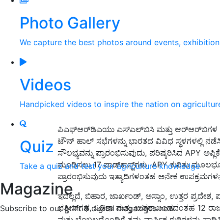
Photo Gallery
We capture the best photos around events, exhibitio
Videos
Handpicked videos to inspire the nation on agricultur
ಪಿಎಫ್‌ಆರ್‌ಡಿಎಯು ಎಸ್‌ಎಲ್‌ಬಿಸಿ ಮತ್ತು ಆರ್‌ಆರ್‌ಬಿಗಳ
ಟೌನ್ ಹಾಲ್ ಸಭೆಗಳನ್ನು ಭಾರತದ ವಿವಿಧ ಸ್ಥಳಗಳಲ್ಲಿ ನಡ
Quiz
ಸೌಲಭ್ಯವನ್ನು ಪ್ರಾರಂಭಿಸುವುದು, ಪರಿಷ್ಕರಿಸಿದ APY ಅಪ
ಮೂಡಿಸಲು 17 ಪಾಡ್‌ಕಾಸ್ಟ್‌ಗಳು, APY ಕುರಿತು ಮೂಲಭ
Take a quiz and test your agriculture knowledge
ಪ್ರಾರಂಭಿಸುವುದು ಇತ್ಯಾದಿಗಳಂತಹ ಅನೇಕ ಉಪಕ್ರಮಗಳನ್ನು
Magazine
ಇದಲ್ಲದೆ, ಬಿಹಾರ, ಜಾರ್ಖಂಡ್, ಅಸ್ಸಾಂ, ಉತ್ತರ ಪ್ರದೇಶ, ಪ
ಛತ್ತೀಸ್‌ಗಢ, ಒಡಿಶಾ ಮತ್ತು ಉತ್ತರಾಖಂಡದಂತಹ 12 ರಾ
Subscribe to our print & digital magazines now
ಮತ್ತು ಬೆಂಬಲದೊಂದಿಗೆ ತಮ್ಮ ವಾರ್ಷಿಕ ಗುರಿಗಳನ್ನು ಸಾಧಿ