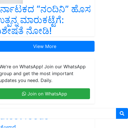
ರ್ನಾಟಕದ “ನಂದಿನಿ” ಹೊಸ
ತ್ಪನ್ನ ಮಾರುಕಟ್ಟೆಗೆ:
ಿಶೇಷತೆ ನೋಡಿ!
View More
We're on WhatsApp! Join our WhatsApp
group and get the most important
updates you need. Daily.
Join on WhatsApp
atest feeds
ಶೋಗಾಥೆ