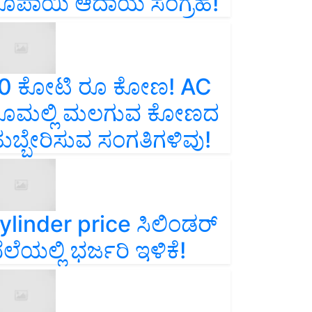
ೂಪಾಯಿ ಆದಾಯ ಸಂಗ್ರಹ!
0 ಕೋಟಿ ರೂ ಕೋಣ! AC
ೂಮಲ್ಲಿ ಮಲಗುವ ಕೋಣದ
ುಬ್ಬೇರಿಸುವ ಸಂಗತಿಗಳಿವು!
ylinder price ಸಿಲಿಂಡರ್‌
ೆಲೆಯಲ್ಲಿ ಭರ್ಜರಿ ಇಳಿಕೆ!