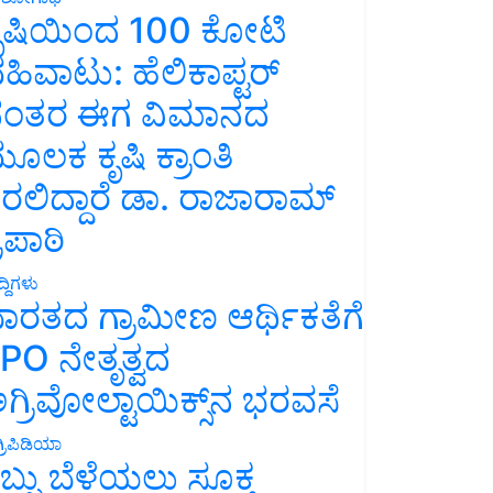
ೃಷಿಯಿಂದ 100 ಕೋಟಿ
ಹಿವಾಟು: ಹೆಲಿಕಾಪ್ಟರ್
ಂತರ ಈಗ ವಿಮಾನದ
ೂಲಕ ಕೃಷಿ ಕ್ರಾಂತಿ
ರಲಿದ್ದಾರೆ ಡಾ. ರಾಜಾರಾಮ್
್ರಿಪಾಠಿ
್ದಿಗಳು
ಾರತದ ಗ್ರಾಮೀಣ ಆರ್ಥಿಕತೆಗೆ
PO ನೇತೃತ್ವದ
ಗ್ರಿವೋಲ್ಟಾಯಿಕ್ಸ್‌ನ ಭರವಸೆ
್ರಿಪಿಡಿಯಾ
ಬ್ಬು ಬೆಳೆಯಲು ಸೂಕ್ತ