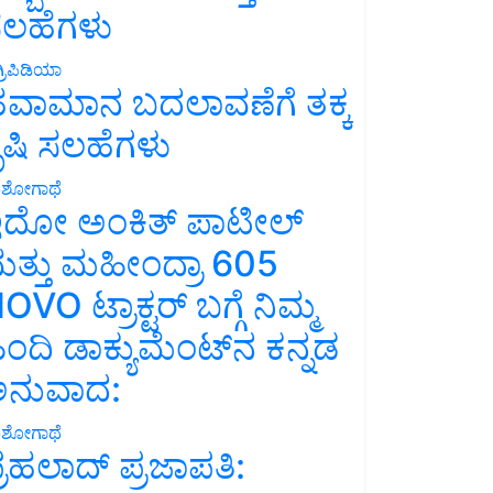
ಲಹೆಗಳು
್ರಿಪಿಡಿಯಾ
ವಾಮಾನ ಬದಲಾವಣೆಗೆ ತಕ್ಕ
ೃಷಿ ಸಲಹೆಗಳು
ಶೋಗಾಥೆ
ದೋ ಅಂಕಿತ್ ಪಾಟೀಲ್
ತ್ತು ಮಹೀಂದ್ರಾ 605
OVO ಟ್ರಾಕ್ಟರ್ ಬಗ್ಗೆ ನಿಮ್ಮ
ಿಂದಿ ಡಾಕ್ಯುಮೆಂಟ್‌ನ ಕನ್ನಡ
ನುವಾದ:
ಶೋಗಾಥೆ
್ರಹಲಾದ್ ಪ್ರಜಾಪತಿ: