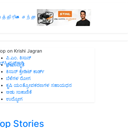
த்திரிகை சந்தா
op on Krishi Jagran
ಪಿ.ಎಂ. ಕಿಸಾನ್
ಸ್ಕ್ರಿಪ್ಷನ್‌ಗಾಗಿ
ಜೀವಾಮೃತ
ಕಿಸಾನ್ ಕ್ರೇಡಿಟ್ ಕಾರ್ಡ್
ಬೆಳೆಗಳ ರೋಗ
ಕೃಷಿ ಯಂತ್ರೋಪಕರಣಗಳ ಸಹಾಯಧನ
ಆಡು ಸಾಕಾಣಿಕೆ
ಉದ್ಯೋಗ
op Stories