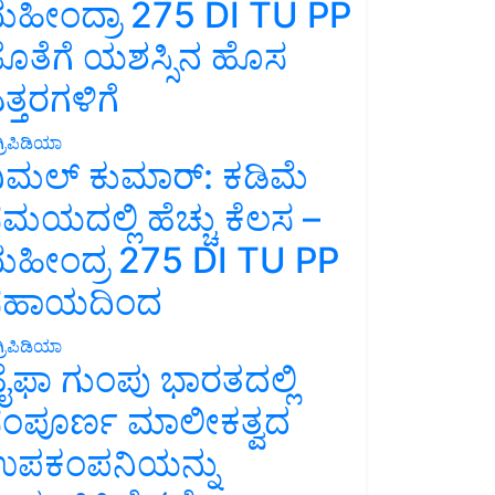
ಹೀಂದ್ರಾ 275 DI TU PP
ೊತೆಗೆ ಯಶಸ್ಸಿನ ಹೊಸ
ತ್ತರಗಳಿಗೆ
್ರಿಪಿಡಿಯಾ
ಿಮಲ್ ಕುಮಾರ್: ಕಡಿಮೆ
ಮಯದಲ್ಲಿ ಹೆಚ್ಚು ಕೆಲಸ –
ಹೀಂದ್ರ 275 DI TU PP
ಸಹಾಯದಿಂದ
್ರಿಪಿಡಿಯಾ
ೈಫಾ ಗುಂಪು ಭಾರತದಲ್ಲಿ
ಂಪೂರ್ಣ ಮಾಲೀಕತ್ವದ
ಪಕಂಪನಿಯನ್ನು