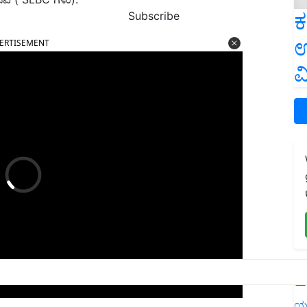
ಕ
Subscribe
ERTISEMENT
ಉ
ವ
L
ರಿ ಪಿಂಚಣಿ ರೂ. 1,000 ರಿಂದ ರೂ. 60 ವರ್ಷ ವಯಸ್ಸಿನಿಂದ
ಯ