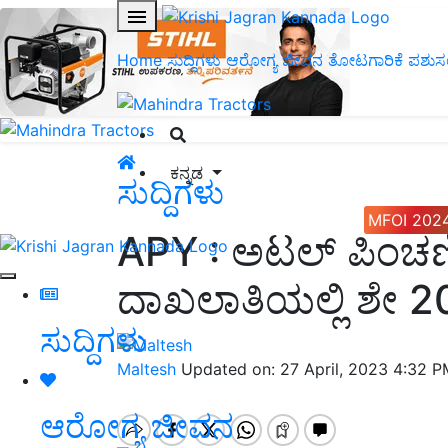
Home
ಸುದ್ದಿಗಳು
ಆರೋಗ್ಯ ಜೀವನ
ತೋಟಗಾರಿಕೆ
ಪಶುಸ
ಕನ್ನಡ
ಸುದ್ದಿಗಳು
MFOI 202
APY : ಅಟಲ್ ಪಿಂಚ
ದಾಖಲಾತಿಯಲ್ಲಿ ಶೇ 20 
ಸುದ್ದಿಗಳು
Maltesh
Updated on: 27 April, 2023 4:32 
ಆರೋಗ್ಯ ಜೀವನ