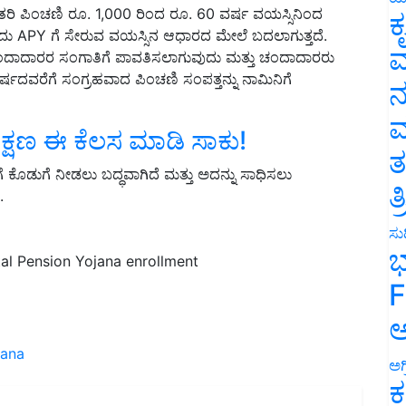
ಇದು APY ಗೆ ಸೇರುವ ವಯಸ್ಸಿನ ಆಧಾರದ ಮೇಲೆ ಬದಲಾಗುತ್ತದೆ.
ಕ
ದಾರರ ಸಂಗಾತಿಗೆ ಪಾವತಿಸಲಾಗುವುದು ಮತ್ತು ಚಂದಾದಾರರು
ವ
ವರೆಗೆ ಸಂಗ್ರಹವಾದ ಪಿಂಚಣಿ ಸಂಪತ್ತನ್ನು ನಾಮಿನಿಗೆ
ನ
 ತಕ್ಷಣ ಈ ಕೆಲಸ ಮಾಡಿ ಸಾಕು!
ಮ
ಕೊಡುಗೆ ನೀಡಲು ಬದ್ಧವಾಗಿದೆ ಮತ್ತು ಅದನ್ನು ಸಾಧಿಸಲು
ತ
.
ತ
ಸುದ
al Pension Yojana enrollment
ಭ
F
ಅ
jana
ಅಗ
ಕ