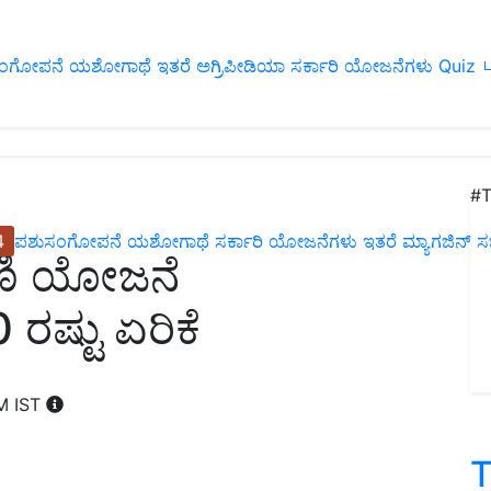
ಂಗೋಪನೆ
ಯಶೋಗಾಥೆ
ಇತರೆ
ಅಗ್ರಿಪೀಡಿಯಾ
ಸರ್ಕಾರಿ ಯೋಜನೆಗಳು
Quiz
ப
#T
4
ಪಶುಸಂಗೋಪನೆ
ಯಶೋಗಾಥೆ
ಸರ್ಕಾರಿ ಯೋಜನೆಗಳು
ಇತರೆ
ಮ್ಯಾಗಜಿನ್‌ ಸಬ್‌
ಣಿ ಯೋಜನೆ
ರಷ್ಟು ಏರಿಕೆ
PM IST
T