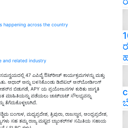
ರ
ns happening across the country
1
ರ
ಹ
e and related industry
 ಸಮನ್ವಯದಲ್ಲಿ 47 ಎಪಿವೈ ಔಟ್‌ರೀಚ್ ಕಾರ್ಯಕ್ರಮಗಳನ್ನು ಮತ್ತು
ೆಸಿತು. ಆಧಾರ್ ಅನ್ನು ಬಳಸಿಕೊಂಡು ಡಿಜಿಟಲ್ ಆನ್‌ಬೋರ್ಡಿಂಗ್
್ಲಿಕೇಶನ್‌ನ ಬಿಡುಗಡೆ, APY ಯ ಪ್ರಯೋಜನಗಳ ಕುರಿತು ಜಾಗೃತಿ
c
ೂತ ಮಾಹಿತಿಯನ್ನು ಪಡೆಯಲು ಚಾಟ್‌ಬಾಟ್ ಸೌಲಭ್ಯವನ್ನು
ಬ
 ತೆಗೆದುಕೊಳ್ಳಲಾಗಿದೆ.
ಶ್ಚಿಮ ಬಂಗಾಳ, ಮಧ್ಯಪ್ರದೇಶ, ತ್ರಿಪುರಾ, ರಾಜಸ್ಥಾನ, ಆಂಧ್ರಪ್ರದೇಶ,
ಜ್ಯಗಳು ಸಹ ತಮ್ಮ ರಾಜ್ಯ ಮಟ್ಟದ ಬ್ಯಾಂಕರ್‌ಗಳ ಸಮಿತಿಯ ಸಹಾಯ
ಸಿವೆ ( SLBC ಗಳು).