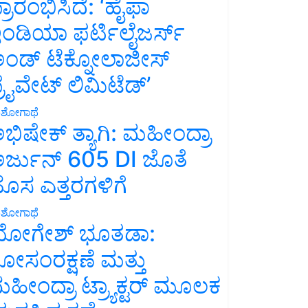
್ರಾರಂಭಿಸಿದೆ: ‘ಹೈಫಾ
ಂಡಿಯಾ ಫರ್ಟಿಲೈಜರ್ಸ್
ಂಡ್ ಟೆಕ್ನೋಲಾಜೀಸ್
್ರೈವೇಟ್ ಲಿಮಿಟೆಡ್’
ಶೋಗಾಥೆ
ಭಿಷೇಕ್ ತ್ಯಾಗಿ: ಮಹೀಂದ್ರಾ
ರ್ಜುನ್ 605 DI ಜೊತೆ
ೊಸ ಎತ್ತರಗಳಿಗೆ
ಶೋಗಾಥೆ
ೋಗೇಶ್ ಭೂತಡಾ:
ೋಸಂರಕ್ಷಣೆ ಮತ್ತು
ಹೀಂದ್ರಾ ಟ್ರ್ಯಾಕ್ಟರ್ ಮೂಲಕ