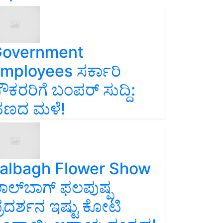
overnment
mployees ಸರ್ಕಾರಿ
ೌಕರರಿಗೆ ಬಂಪರ್‌ ಸುದ್ದಿ:
ಣದ ಮಳೆ!
albagh Flower Show
ಾಲ್‌ಬಾಗ್ ಫಲಪುಷ್ಪ
್ರದರ್ಶನ ಇಷ್ಟು ಕೋಟಿ