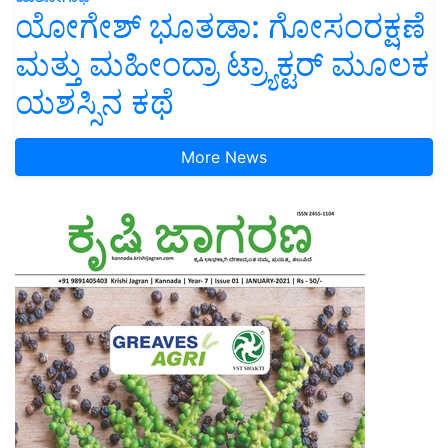
ಯೋಗೇಶ್ ಭೂತಡಾ: ಗೋಸಂರಕ್ಷಣೆ
ಮತ್ತು ಮಹೀಂದ್ರಾ ಟ್ರ್ಯಾಕ್ಟರ್ ಮೂಲಕ
ಯಶಸ್ಸಿನ ಕಥೆ
More News