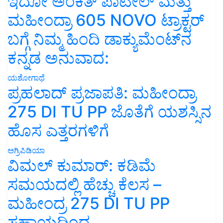
ಇದೋ ಅಂಕಿತ್ ಪಾಟೀಲ್ ಮತ್ತು
ಮಹೀಂದ್ರಾ 605 NOVO ಟ್ರಾಕ್ಟರ್
ಬಗ್ಗೆ ನಿಮ್ಮ ಹಿಂದಿ ಡಾಕ್ಯುಮೆಂಟ್‌ನ
ಕನ್ನಡ ಅನುವಾದ:
ಯಶೋಗಾಥೆ
ಪ್ರಹಲಾದ್ ಪ್ರಜಾಪತಿ: ಮಹೀಂದ್ರಾ
275 DI TU PP ಜೊತೆಗೆ ಯಶಸ್ಸಿನ
ಹೊಸ ಎತ್ತರಗಳಿಗೆ
ಅಗ್ರಿಪಿಡಿಯಾ
ವಿಮಲ್ ಕುಮಾರ್: ಕಡಿಮೆ
ಸಮಯದಲ್ಲಿ ಹೆಚ್ಚು ಕೆಲಸ –
ಮಹೀಂದ್ರ 275 DI TU PP
ಸಹಾಯದಿಂದ