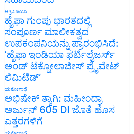
ಅಗ್ರಿಪಿಡಿಯಾ
ಹೈಫಾ ಗುಂಪು ಭಾರತದಲ್ಲಿ
ಸಂಪೂರ್ಣ ಮಾಲೀಕತ್ವದ
ಉಪಕಂಪನಿಯನ್ನು ಪ್ರಾರಂಭಿಸಿದೆ:
‘ಹೈಫಾ ಇಂಡಿಯಾ ಫರ್ಟಿಲೈಜರ್ಸ್
ಅಂಡ್ ಟೆಕ್ನೋಲಾಜೀಸ್ ಪ್ರೈವೇಟ್
ಲಿಮಿಟೆಡ್’
ಯಶೋಗಾಥೆ
ಅಭಿಷೇಕ್ ತ್ಯಾಗಿ: ಮಹೀಂದ್ರಾ
ಅರ್ಜುನ್ 605 DI ಜೊತೆ ಹೊಸ
ಎತ್ತರಗಳಿಗೆ
ಯಶೋಗಾಥೆ