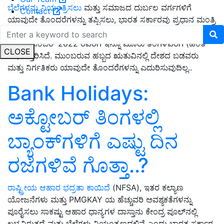
ಬೆಲೆಗಳನ್ನು ನಿಯಂತ್ರಿಸಲು
ಮತ್ತು ಸಮಾಜದ ದುರ್ಬಲ ವರ್ಗಗಳಿಗೆ
Contact
ಯಾವುದೇ ತೊಂದರೆಗಳನ್ನು ತಪ್ಪಿಸಲು, ಭಾರತ ಸರ್ಕಾರವು ಪ್ರಧಾನ ಮಂತ್ರಿ
ಗರೀಬ್ ಕಲ್ಯಾಣ್ ಅನ್ನ ಯೋಜನೆ (PMGKAY) ಅನ್ನು ಅಕ್ಟೋಬರ್ 2022
ರಿಂದ ಡಿಸೆಂಬರ್ 2022 ರವರೆಗೆ ಇನ್ನೂ ಮೂರು ತಿಂಗಳವರೆಗೆ (ಹಂತ
CLOSE
VII) ವಿಸ್ತರಿಸಿದೆ. ಮುಂಬರುವ ಹಬ್ಬದ ಋತುವಿನಲ್ಲಿ ದೇಶದ ಬಡವರು
ಮತ್ತು ನಿರ್ಗತಿಕರು ಯಾವುದೇ ತೊಂದರೆಗಳನ್ನು ಎದುರಿಸುವುದಿಲ್ಲ..
Bank Holidays:
ಅಕ್ಟೋಬರ್‌ ತಿಂಗಳಲ್ಲಿ
ಬ್ಯಾಂಕ್‌ಗಳಿಗೆ ಎಷ್ಟು ದಿನ
ರಜೆಗಳಿವೆ ಗೊತ್ತಾ..?
ರಾಷ್ಟ್ರೀಯ ಆಹಾರ ಭದ್ರತಾ ಕಾಯಿದೆ
(NFSA), ಇತರ ಕಲ್ಯಾಣ
ಯೋಜನೆಗಳು ಮತ್ತು PMGKAY ಯ ಹೆಚ್ಚುವರಿ ಅವಶ್ಯಕತೆಗಳನ್ನು
ಪೂರೈಸಲು ಸಾಕಷ್ಟು ಆಹಾರ ಧಾನ್ಯಗಳ ದಾಸ್ತಾನು ಕೇಂದ್ರ ಪೂಲ್‌ನಲ್ಲಿ
ಲಭ್ಯವಿರುತ್ತದೆ ಮತ್ತು ಬೆಲೆಗಳು ನಿಯಂತ್ರಣದಲ್ಲಿವೆ ಎಂದು ಭಾರತ ಸರ್ಕಾರ