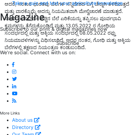
Take a quiz and test your agriculture knowledge
ಆದರೆ, ಸರಕಾರ ಭಾರತವು ಬೆಲೆಗಳ ಸನ್ನಿವೇಶದ ಬಗ್ಗೆ ಚೆನ್ನಾಗಿ ತಿಳಿದಿರುತ್ತದೆ
ಮತ್ತು ವಾರಕ್ಕೊಮ್ಮೆ ಅದನ್ನು ನಿಯಮಿತವಾಗಿ ಮೇಲ್ವಿಚಾರಣೆ ಮಾಡುತ್ತದೆ.
Magazine
ಸರಕಾರ ಯಾವುದೇ ಹೆಚ್ಚಿನ ಬೆಲೆ ಏರಿಕೆಯನ್ನು ತಪ್ಪಿಸಲು ಪೂರ್ವಭಾವಿ
ಕ್ರಮಗಳನ್ನು ತೆಗೆದುಕೊಂಡಿದೆ ಮತ್ತು 13.05.2022 ರ ಗೋಧಿಯ
Subscribe to our print & digital magazines now
ಸಂದರ್ಭದಲ್ಲಿ ಮತ್ತು ಅಕ್ಕಿಯ ಸಂದರ್ಭದಲ್ಲಿ 08.05.2022 ರಫ್ತು
ನಿಯಮಾವಳಿಗಳನ್ನು ವಿಧಿಸಲಾಗಿದೆ. ಅದರ ನಂತರ, ಗೋಧಿ ಮತ್ತು ಅಕ್ಕಿಯ
Subscribe
ಬೆಲೆಗಳಲ್ಲಿ ತಕ್ಷಣದ ನಿಯಂತ್ರಣ ಕಂಡುಬಂದಿದೆ.
We're social. Connect with us on:
More Links
About us
Directory
Our Team