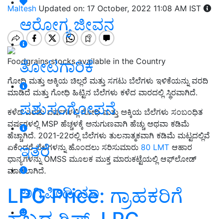
Maltesh
Updated on: 17 October, 2022 11:08 AM IST
ಆರೋಗ್ಯ ಜೀವನ
Foodgrains stocks available in the Country
ತೋಟಗಾರಿಕೆ
ಗೋಧಿ ಮತ್ತು ಅಕ್ಕಿಯ ಚಿಲ್ಲರೆ ಮತ್ತು ಸಗಟು ಬೆಲೆಗಳು ಇಳಿಕೆಯನ್ನು ವರದಿ
ಮಾಡಿದೆ ಮತ್ತು ಗೋಧಿ ಹಿಟ್ಟಿನ ಬೆಲೆಗಳು ಕಳೆದ ವಾರದಲ್ಲಿ ಸ್ಥಿರವಾಗಿದೆ.
ಪಶುಸಂಗೋಪನೆ
ಕಳೆದ ಎರಡು ವರ್ಷಗಳಲ್ಲಿ ಗೋಧಿ ಮತ್ತು ಅಕ್ಕಿಯ ಬೆಲೆಗಳು ಸಂಬಂಧಿತ
ವರ್ಷಗಳಲ್ಲಿ MSP ಹೆಚ್ಚಳಕ್ಕೆ ಅನುಗುಣವಾಗಿ ಹೆಚ್ಚು ಅಥವಾ ಕಡಿಮೆ
ಹೆಚ್ಚಾಗಿದೆ. 2021-22ರಲ್ಲಿ ಬೆಲೆಗಳು ತುಲನಾತ್ಮಕವಾಗಿ ಕಡಿಮೆ ಮಟ್ಟದಲ್ಲಿವೆ
ಇತರೆ
ಏಕೆಂದರೆ ಬೆಲೆಗಳನ್ನು ಹೊಂದಲು ಸರಿಸುಮಾರು
80 LMT
ಆಹಾರ
ಧಾನ್ಯಗಳನ್ನು OMSS ಮೂಲಕ ಮುಕ್ತ ಮಾರುಕಟ್ಟೆಯಲ್ಲಿ ಆಫ್‌ಲೋಡ್
ಮಾಡಲಾಗಿದೆ.
ಅಗ್ರಿಪೀಡಿಯಾ
LPG Price: ಗ್ರಾಹಕರಿಗೆ