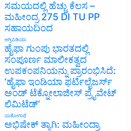
ಸಮಯದಲ್ಲಿ ಹೆಚ್ಚು ಕೆಲಸ –
ಮಹೀಂದ್ರ 275 DI TU PP
ಸಹಾಯದಿಂದ
ಅಗ್ರಿಪಿಡಿಯಾ
ಹೈಫಾ ಗುಂಪು ಭಾರತದಲ್ಲಿ
ಸಂಪೂರ್ಣ ಮಾಲೀಕತ್ವದ
ಉಪಕಂಪನಿಯನ್ನು ಪ್ರಾರಂಭಿಸಿದೆ:
‘ಹೈಫಾ ಇಂಡಿಯಾ ಫರ್ಟಿಲೈಜರ್ಸ್
ಅಂಡ್ ಟೆಕ್ನೋಲಾಜೀಸ್ ಪ್ರೈವೇಟ್
ಲಿಮಿಟೆಡ್’
ಯಶೋಗಾಥೆ
ಅಭಿಷೇಕ್ ತ್ಯಾಗಿ: ಮಹೀಂದ್ರಾ