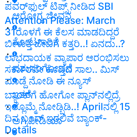
ಪವರ್‌ಫುಲ್‌ ಟಿಪ್ಸ್‌ ನೀಡಿದ SBI
ಆರೋಗ್ಯ ಜೀವನ
Attention Please: March
31ರೊಳಗೆ ಈ ಕೆಲಸ ಮಾಡದಿದ್ದರೆ
ತೋಟಗಾರಿಕೆ
ಬೀಳುತ್ತೆ ಜೇಬಿಗೆ ಕತ್ತರಿ..! ಏನದು..?
ಲಾಭದಾಯಕ ವ್ಯಾಪಾರ ಆರಂಭಿಸಲು
ಪಶುಸಂಗೋಪನೆ
ಸರ್ಕಾರವೇ ಕೊಡ್ತಿದೆ ಸಾಲ.. ಮಿಸ್‌
ಮಾಡ್ದೆ ನೋಡಿ ಈ ನ್ಯೂಸ್‌
ಇತರೆ
ಬ್ಯಾಂಕ್‌ಗೆ ಹೋಗೋ ಪ್ಲಾನ್‌ನಲ್ಲಿದ್ರೆ
ಇಲ್ಲೊಮ್ಮೆ ನೋಡ್ಬಿಡಿ..! Aprilನಲ್ಲಿ 15
ದಿನ ಬಂದ್‌ ಇರಲಿವೆ ಬ್ಯಾಂಕ್‌-
ಅಗ್ರಿಪೀಡಿಯಾ
Details