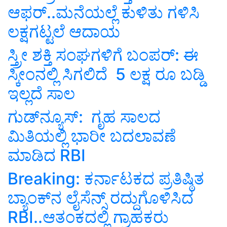
ಆಫರ್‌..ಮನೆಯಲ್ಲೆ ಕುಳಿತು ಗಳಿಸಿ
ಲಕ್ಷಗಟ್ಟಲೆ ಆದಾಯ
ಸ್ತ್ರೀ ಶಕ್ತಿ ಸಂಘಗಳಿಗೆ ಬಂಪರ್‌: ಈ
ಸ್ಕೀಂನಲ್ಲಿ ಸಿಗಲಿದೆ 5 ಲಕ್ಷ ರೂ ಬಡ್ಡಿ
ಇಲ್ಲದೆ ಸಾಲ
ಗುಡ್‌ನ್ಯೂಸ್‌: ಗೃಹ ಸಾಲದ
ಮಿತಿಯಲ್ಲಿ ಭಾರೀ ಬದಲಾವಣೆ
ಮಾಡಿದ RBI
Breaking: ಕರ್ನಾಟಕದ ಪ್ರತಿಷ್ಠಿತ
ಬ್ಯಾಂಕ್‌ನ ಲೈಸೆನ್ಸ್‌ ರದ್ದುಗೊಳಿಸಿದ
RBI..ಆತಂಕದಲ್ಲಿ ಗ್ರಾಹಕರು