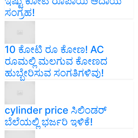
ಇಷ್ಟು ಕೋಟಿ ರೂಪಾಯಿ ಆದಾಯ
ಸಂಗ್ರಹ!
10 ಕೋಟಿ ರೂ ಕೋಣ! AC
ರೂಮಲ್ಲಿ ಮಲಗುವ ಕೋಣದ
ಹುಬ್ಬೇರಿಸುವ ಸಂಗತಿಗಳಿವು!
cylinder price ಸಿಲಿಂಡರ್‌
ಬೆಲೆಯಲ್ಲಿ ಭರ್ಜರಿ ಇಳಿಕೆ!