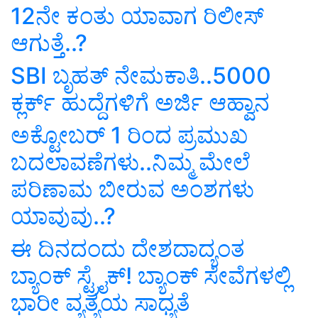
12ನೇ ಕಂತು ಯಾವಾಗ ರಿಲೀಸ್‌
ಆಗುತ್ತೆ..?
SBI ಬೃಹತ್‌ ನೇಮಕಾತಿ..5000
ಕ್ಲರ್ಕ್‌ ಹುದ್ದೆಗಳಿಗೆ ಅರ್ಜಿ ಆಹ್ವಾನ
ಅಕ್ಟೋಬರ್‌ 1 ರಿಂದ ಪ್ರಮುಖ
ಬದಲಾವಣೆಗಳು..ನಿಮ್ಮ ಮೇಲೆ
ಪರಿಣಾಮ ಬೀರುವ ಅಂಶಗಳು
ಯಾವುವು..?
ಈ ದಿನದಂದು ದೇಶದಾದ್ಯಂತ
ಬ್ಯಾಂಕ್‌ ಸ್ಟ್ರೈಕ್‌! ಬ್ಯಾಂಕ್‌ ಸೇವೆಗಳಲ್ಲಿ
ಭಾರೀ ವ್ಯತ್ಯಯ ಸಾಧ್ಯತೆ