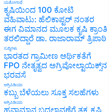
ಯಶೋಗಾಥೆ
ಕೃಷಿಯಿಂದ 100 ಕೋಟಿ
ವಹಿವಾಟು: ಹೆಲಿಕಾಪ್ಟರ್ ನಂತರ
ಈಗ ವಿಮಾನದ ಮೂಲಕ ಕೃಷಿ ಕ್ರಾಂತಿ
ತರಲಿದ್ದಾರೆ ಡಾ. ರಾಜಾರಾಮ್ ತ್ರಿಪಾಠಿ
ಸುದ್ದಿಗಳು
ಭಾರತದ ಗ್ರಾಮೀಣ ಆರ್ಥಿಕತೆಗೆ
FPO ನೇತೃತ್ವದ ಅಗ್ರಿವೋಲ್ಟಾಯಿಕ್ಸ್‌ನ
ಭರವಸೆ
ಅಗ್ರಿಪಿಡಿಯಾ
ಕಬ್ಬು ಬೆಳೆಯಲು ಸೂಕ್ತ ಸಲಹೆಗಳು
ಅಗ್ರಿಪಿಡಿಯಾ
ಹವಾಮಾನ ಬದಲಾವಣೆಗೆ ತಕ್ಕ ಕೃಷಿ