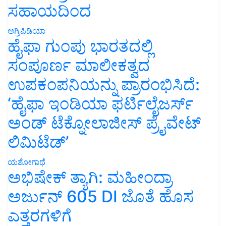
ಸಹಾಯದಿಂದ
ಅಗ್ರಿಪಿಡಿಯಾ
ಹೈಫಾ ಗುಂಪು ಭಾರತದಲ್ಲಿ
ಸಂಪೂರ್ಣ ಮಾಲೀಕತ್ವದ
ಉಪಕಂಪನಿಯನ್ನು ಪ್ರಾರಂಭಿಸಿದೆ:
‘ಹೈಫಾ ಇಂಡಿಯಾ ಫರ್ಟಿಲೈಜರ್ಸ್
ಅಂಡ್ ಟೆಕ್ನೋಲಾಜೀಸ್ ಪ್ರೈವೇಟ್
ಲಿಮಿಟೆಡ್’
ಯಶೋಗಾಥೆ
ಅಭಿಷೇಕ್ ತ್ಯಾಗಿ: ಮಹೀಂದ್ರಾ
ಅರ್ಜುನ್ 605 DI ಜೊತೆ ಹೊಸ
ಎತ್ತರಗಳಿಗೆ