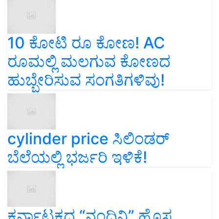
10 ಕೋಟಿ ರೂ ಕೋಣ! AC
ರೂಮಲ್ಲಿ ಮಲಗುವ ಕೋಣದ
ಹುಬ್ಬೇರಿಸುವ ಸಂಗತಿಗಳಿವು!
cylinder price ಸಿಲಿಂಡರ್‌
ಬೆಲೆಯಲ್ಲಿ ಭರ್ಜರಿ ಇಳಿಕೆ!
ಕರ್ನಾಟಕದ “ನಂದಿನಿ” ಹೊಸ