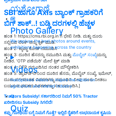
ಯಶೋಗಾಥೆ
SBI ಹಾಗೂ Axis ಬ್ಯಾಂಕ್‌ ಗ್ರಾಹಕರಿಗೆ
ಬಿಗ್‌ ಶಾಕ್..! ಬಡ್ಡಿ ದರಗಳಲ್ಲಿ ಹೆಚ್ಚಳ
Photo Gallery
ಹಂತ 1: https://cms.rbi.org.in ಗೆ ಭೇಟಿ ನೀಡಿ. ಮತ್ತು ದೂರು
We capture the best photos around events,
ಸಲ್ಲಿಸುವ ಲಿಂಕ್ ಅನ್ನು ಕ್ಲಿಕ್ ಮಾಡಿ.
exhibitions happening across the country
ಹಂತ 2: ಕ್ಯಾಪ್ಚಾ ಕೋಡ್ ನಮೂದಿಸಿ
ಹಂತ 3: ದೂರಿನ ಹೆಸರನ್ನು ನಮೂದಿಸಿ ಮತ್ತು
ಮೊಬೈಲ್ ಸಂಖ್ಯೆ
ಯನ್ನು
ನೀಡಿರ. 'OTP ಪಡೆಯಿರಿ' ಮೇಲೆ ಕ್ಲಿಕ್ ಮಾಡಿ
ಹಂತ 4: OTP ನಮೂದಿಸಿದ ನಂತರ ಮೌಲ್ಯೀಕರಿಸಿ
Videos
ಹಂತ 5: ಡ್ರಾಪ್‌ಡೌನ್‌ನಿಂದ ದೂರಿನ ಹೆಸರು, ಮೊಬೈಲ್ ಸಂಖ್ಯೆ, ಇಮೇಲ್,
ದೂರು ವರ್ಗದಂತಹ ವಿವರಗಳನ್ನು ನಮೂದಿಸಿ. ನೀವು ದೂರು ನೀಡಲು
Handpicked videos to inspire the nation on
ಬಯಸುವ ಘಟಕದ ವಿವರಗಳನ್ನು ಸಹ ನಮೂದಿಸಿ.]
agriculture and related industry
Tractors Subsidy! ಸರ್ಕಾರದಿಂದ ನಿಮಗೆ 50% Tractor
ಖರೀದಿಸಲು Subsidy ಸಿಗಲಿದೆ!
Quiz
ಕಪ್ಪು ಗೋಧಿಯ ಬಗ್ಗೆ ನಿಮಗೆ ಗೊತ್ತೆ? ಇಲ್ಲಿದೆ ರೈತರಿಗೆ ಲಾಭದಾಯಕ ಕೃಷಿಯ