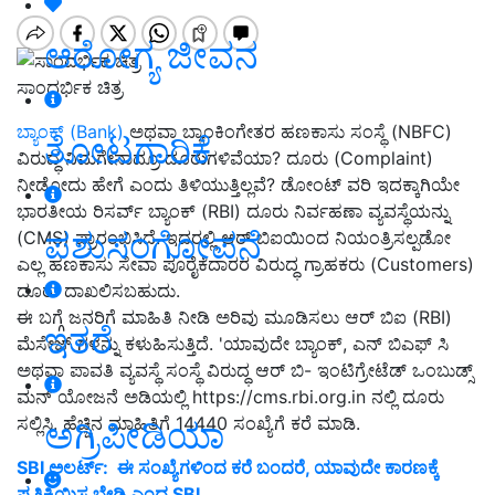
ಆರೋಗ್ಯ ಜೀವನ
ಸಾಂದರ್ಭಿಕ ಚಿತ್ರ
ಬ್ಯಾಂಕ್ (Bank)
ಅಥವಾ ಬ್ಯಾಂಕಿಂಗೇತರ ಹಣಕಾಸು ಸಂಸ್ಥೆ (NBFC)
ತೋಟಗಾರಿಕೆ
ವಿರುದ್ಧ ನಿಮಗೇನಾದ್ರೂ ದೂರುಗಳಿವೆಯಾ? ದೂರು (Complaint)
ನೀಡೋದು ಹೇಗೆ ಎಂದು ತಿಳಿಯುತ್ತಿಲ್ಲವೆ? ಡೋಂಟ್ ವರಿ ಇದಕ್ಕಾಗಿಯೇ
ಭಾರತೀಯ ರಿಸರ್ವ್ ಬ್ಯಾಂಕ್ (RBI) ದೂರು ನಿರ್ವಹಣಾ ವ್ಯವಸ್ಥೆಯನ್ನು
ಪಶುಸಂಗೋಪನೆ
(CMS) ಪ್ರಾರಂಭಿಸಿದೆ. ಇದರಲ್ಲಿ ಆರ್ ಬಿಐಯಿಂದ ನಿಯಂತ್ರಿಸಲ್ಪಡೋ
ಎಲ್ಲ ಹಣಕಾಸು ಸೇವಾ ಪೂರೈಕೆದಾರರ ವಿರುದ್ಧ ಗ್ರಾಹಕರು (Customers)
ದೂರು ದಾಖಲಿಸಬಹುದು.
ಈ ಬಗ್ಗೆ ಜನರಿಗೆ ಮಾಹಿತಿ ನೀಡಿ ಅರಿವು ಮೂಡಿಸಲು ಆರ್ ಬಿಐ (RBI)
ಇತರೆ
ಮೆಸೇಜ್ ಗಳನ್ನು ಕಳುಹಿಸುತ್ತಿದೆ. 'ಯಾವುದೇ ಬ್ಯಾಂಕ್, ಎನ್ ಬಿಎಫ್ ಸಿ
ಅಥವಾ ಪಾವತಿ ವ್ಯವಸ್ಥೆ ಸಂಸ್ಥೆ ವಿರುದ್ಧ ಆರ್ ಬಿ- ಇಂಟಿಗ್ರೇಟೆಡ್ ಒಂಬುಡ್ಸ್
ಮನ್ ಯೋಜನೆ ಅಡಿಯಲ್ಲಿ https://cms.rbi.org.in ನಲ್ಲಿ ದೂರು
ಸಲ್ಲಿಸಿ. ಹೆಚ್ಚಿನ ಮಾಹಿತಿಗೆ 14440 ಸಂಖ್ಯೆಗೆ ಕರೆ ಮಾಡಿ.
ಅಗ್ರಿಪೀಡಿಯಾ
SBI ಅಲರ್ಟ್‌: ಈ ಸಂಖ್ಯೆಗಳಿಂದ ಕರೆ ಬಂದರೆ, ಯಾವುದೇ ಕಾರಣಕ್ಕೆ
ಪ್ರತಿಕ್ರಿಯಿಸ ಬೇಡಿ ಎಂದ SBI