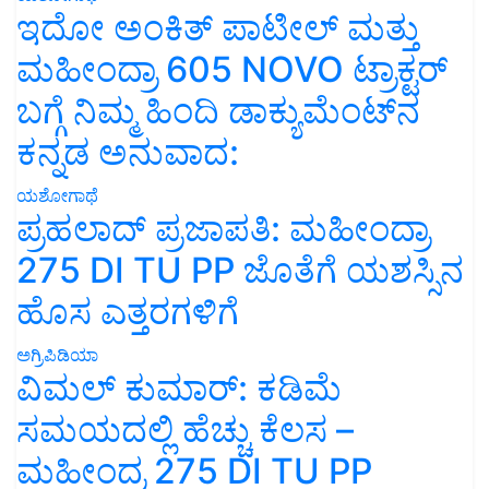
ಇದೋ ಅಂಕಿತ್ ಪಾಟೀಲ್ ಮತ್ತು
ಮಹೀಂದ್ರಾ 605 NOVO ಟ್ರಾಕ್ಟರ್
ಬಗ್ಗೆ ನಿಮ್ಮ ಹಿಂದಿ ಡಾಕ್ಯುಮೆಂಟ್‌ನ
ಕನ್ನಡ ಅನುವಾದ:
ಯಶೋಗಾಥೆ
ಪ್ರಹಲಾದ್ ಪ್ರಜಾಪತಿ: ಮಹೀಂದ್ರಾ
275 DI TU PP ಜೊತೆಗೆ ಯಶಸ್ಸಿನ
ಹೊಸ ಎತ್ತರಗಳಿಗೆ
ಅಗ್ರಿಪಿಡಿಯಾ
ವಿಮಲ್ ಕುಮಾರ್: ಕಡಿಮೆ
ಸಮಯದಲ್ಲಿ ಹೆಚ್ಚು ಕೆಲಸ –
ಮಹೀಂದ್ರ 275 DI TU PP