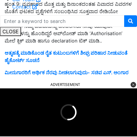
ಹಂತ 9: ವ್ಯವಹಾರದ ಮೊತ್ತ ಮತ್ತು ದಿನಾಂಕದಂತಹ ವಿವಾದದ ವಿವರಗಳ
Contact
ಜೊತೆಗೆ ಘಟಕದ ಪ್ರಶ್ನೆಗಳಿಗೆ ಸಂಬಂಧಿಸಿದ ಸೂಕ್ತವಾದ ರೇಡಿಯೋ
ಬಟನ್‌ಗಳನ್ನು ಆಯ್ಕೆಮಾಡಿ
ಹಂತ 10: ನಿಮ್ಮ ವಹಿವಾಟನ್ನು ಬೆಂಬಲಿಸಲು ನೀವು ಯಾವುದೇ
CLOSE
ದಾಖಲೆಗಳನ್ನು ಹೊಂದಿದ್ದರೆ ಅಪ್‌ಲೋಡ್ ಮಾಡಿ ‘Authorisation’
ಮೇಲೆ ಕ್ಲಿಕ್ ಮಾಡಿ ಹಾಗೂ declaration ಟಿಕ್ ಮಾಡಿ..
ಆತ್ಮಹತ್ಯೆ ಮಾಡಿಕೊಂಡ ರೈತ ಕುಟುಂಬಗಳಿಗೆ ಶೀಘ್ರ ಪರಿಹಾರ ನೀಡುವಂತೆ
ಹೈಕೋರ್ಟ್‌ ಸೂಚನೆ
ಮೀನುಗಾರರಿಗೆ ಆರ್ಥಿಕ ನೆರವು ನೀಡಲಾಗುವುದು- ಸಚಿವ ಎಸ್. ಅಂಗಾರ
ADVERTISEMENT