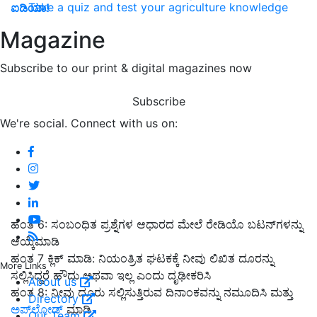
Take a quiz and test your agriculture knowledge
ಐಡಿಯಾ!
Magazine
Subscribe to our print & digital magazines now
Subscribe
We're social. Connect with us on:
ಹಂತ 6: ಸಂಬಂಧಿತ ಪ್ರಶ್ನೆಗಳ ಆಧಾರದ ಮೇಲೆ ರೇಡಿಯೊ ಬಟನ್‌ಗಳನ್ನು
ಆಯ್ಕೆಮಾಡಿ
ಹಂತ 7 ಕ್ಲಿಕ್ ಮಾಡಿ: ನಿಯಂತ್ರಿತ ಘಟಕಕ್ಕೆ ನೀವು ಲಿಖಿತ ದೂರನ್ನು
More Links
ಸಲ್ಲಿಸಿದ್ದರೆ ಹೌದು ಅಥವಾ ಇಲ್ಲ ಎಂದು ದೃಢೀಕರಿಸಿ
About us
ಹಂತ 8: ನೀವು ದೂರು ಸಲ್ಲಿಸುತ್ತಿರುವ ದಿನಾಂಕವನ್ನು ನಮೂದಿಸಿ ಮತ್ತು
Directory
ಅಪ್‌ಲೋಡ್
ಮಾಡಿ
Our Team