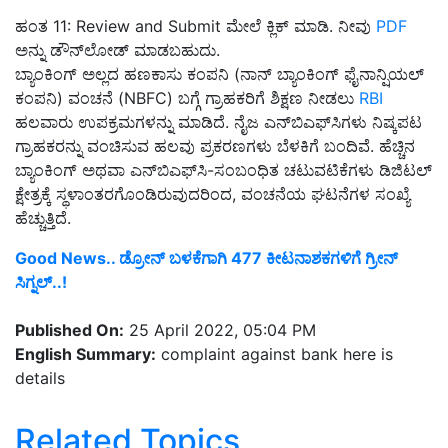
ಹಂತ 11: Review and Submit ಮೇಲೆ ಕ್ಲಿಕ್ ಮಾಡಿ. ನೀವು
PDF
ಅನ್ನು ಡೌನ್‌ಲೋಡ್ ಮಾಡಬಹುದು.
ಬ್ಯಾಂಕಿಂಗ್ ಅಲ್ಲದ ಹಣಕಾಸು ಕಂಪನಿ (ನಾನ್ ಬ್ಯಾಂಕಿಂಗ್ ಫೈನಾನ್ಷಿಯಲ್
ಕಂಪನಿ) ವಂಚನೆ (NBFC) ಬಗ್ಗೆ ಗ್ರಾಹಕರಿಗೆ ಶಿಕ್ಷಣ ನೀಡಲು
RBI
ಹಲವಾರು ಉಪಕ್ರಮಗಳನ್ನು ಮಾಡಿದೆ. ನೈಜ ಎನ್‌ಬಿಎಫ್‌ಸಿಗಳು ನಿಷ್ಕಪಟ
ಗ್ರಾಹಕರನ್ನು ವಂಚಿಸುವ ಹಲವು ಪ್ರಕರಣಗಳು ಬೆಳಕಿಗೆ ಬಂದಿವೆ. ಹೆಚ್ಚಿನ
ಬ್ಯಾಂಕಿಂಗ್ ಅಥವಾ ಎನ್‌ಬಿಎಫ್‌ಸಿ-ಸಂಬಂಧಿತ ಚಟುವಟಿಕೆಗಳು ಡಿಜಿಟಲ್
ಕ್ಷೇತ್ರಕ್ಕೆ ಸ್ಥಳಾಂತರಗೊಂಡಿರುವುದರಿಂದ, ವಂಚನೆಯ ಘಟನೆಗಳ ಸಂಖ್ಯೆ
ಹೆಚ್ಚುತ್ತಿದೆ.
Good News.. ಡ್ರೋನ್ ಬಳಕೆಗಾಗಿ 477 ಕೀಟನಾಶಕಗಳಿಗೆ ಗ್ರೀನ್
ಸಿಗ್ನಲ್..!
Published On:
25 April 2022, 05:04 PM
English Summary:
complaint against bank here is
details
Related Topics