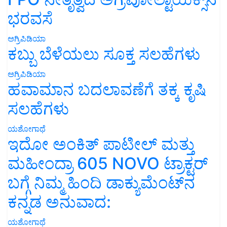
ಭರವಸೆ
ಅಗ್ರಿಪಿಡಿಯಾ
ಕಬ್ಬು ಬೆಳೆಯಲು ಸೂಕ್ತ ಸಲಹೆಗಳು
ಅಗ್ರಿಪಿಡಿಯಾ
ಹವಾಮಾನ ಬದಲಾವಣೆಗೆ ತಕ್ಕ ಕೃಷಿ
ಸಲಹೆಗಳು
ಯಶೋಗಾಥೆ
ಇದೋ ಅಂಕಿತ್ ಪಾಟೀಲ್ ಮತ್ತು
ಮಹೀಂದ್ರಾ 605 NOVO ಟ್ರಾಕ್ಟರ್
ಬಗ್ಗೆ ನಿಮ್ಮ ಹಿಂದಿ ಡಾಕ್ಯುಮೆಂಟ್‌ನ
ಕನ್ನಡ ಅನುವಾದ:
ಯಶೋಗಾಥೆ