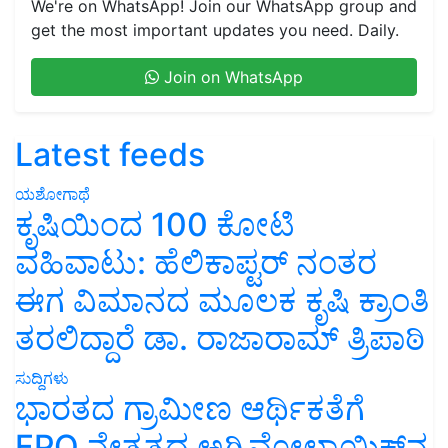
We're on WhatsApp! Join our WhatsApp group and
get the most important updates you need. Daily.
Join on WhatsApp
Latest feeds
ಯಶೋಗಾಥೆ
ಕೃಷಿಯಿಂದ 100 ಕೋಟಿ
ವಹಿವಾಟು: ಹೆಲಿಕಾಪ್ಟರ್ ನಂತರ
ಈಗ ವಿಮಾನದ ಮೂಲಕ ಕೃಷಿ ಕ್ರಾಂತಿ
ತರಲಿದ್ದಾರೆ ಡಾ. ರಾಜಾರಾಮ್ ತ್ರಿಪಾಠಿ
ಸುದ್ದಿಗಳು
ಭಾರತದ ಗ್ರಾಮೀಣ ಆರ್ಥಿಕತೆಗೆ
FPO ನೇತೃತ್ವದ ಅಗ್ರಿವೋಲ್ಟಾಯಿಕ್ಸ್‌ನ