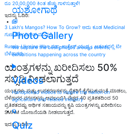
ರೂ 20,00,000 ಕಿಂತ ಹೆಚ್ಚು ಗಾಳಿಸುತ್ತಾಳೆ!
ಯಶೋಗಾಥೆ
ಇದನ್ನು ಓದಿರಿ:
3 Lakh's Mangos? How To Grow? ಅದು ಕೂಡ Medicinal
Photo Gallery
ಗುಣ ಹೊಂದಿರುವ ಮಾವು?
Russia-Ukraine War: ರಷ್ಯಾ-ಉಕ್ರೇನ್‌ ಯುದ್ಧ .. ಆತಂಕದಲ್ಲಿ ಟೀ
We capture the best photos around events,
ಬೆಳೆಗಾರರು
exhibitions happening across the country
ಯಂತ್ರಗಳನ್ನು ಖರೀದಿಸಲು 50%
ಸಬ್ಸಿಡಿ ನೀಡಲಾಗುತ್ತದೆ
Videos
ಯಂತ್ರಗಳು ಮತ್ತು ಉಪಕರಣಗಳನ್ನು ರೈತರಿಗೆ ಕೈಗೆಟುಕುವಂತೆ ಮಾಡಲು,
Handpicked videos to inspire the nation on
ಬೆಳೆಗಾರರ ವರ್ಗಗಳನ್ನು ಅವಲಂಬಿಸಿ ವೆಚ್ಚದ 40 ಪ್ರತಿಶತದಿಂದ 50
agriculture and related industry
ಪ್ರತಿಶತದಷ್ಟು ಆರ್ಥಿಕ ಸಹಾಯವನ್ನು ಕೃಷಿ ಯಂತ್ರಗಳನ್ನು ಖರೀದಿಸಲು
SMAM ಯೋಜನೆಯಡಿ ನೀಡಲಾಗುತ್ತದೆ.
Quiz
ಇದನ್ನು ಓದಿರಿ: