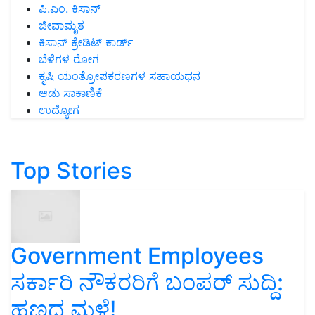
ಪಿ.ಎಂ. ಕಿಸಾನ್
ಜೀವಾಮೃತ
ಕಿಸಾನ್ ಕ್ರೇಡಿಟ್ ಕಾರ್ಡ್
ಬೆಳೆಗಳ ರೋಗ
ಕೃಷಿ ಯಂತ್ರೋಪಕರಣಗಳ ಸಹಾಯಧನ
ಆಡು ಸಾಕಾಣಿಕೆ
ಉದ್ಯೋಗ
Top Stories
Government Employees
ಸರ್ಕಾರಿ ನೌಕರರಿಗೆ ಬಂಪರ್‌ ಸುದ್ದಿ:
ಹಣದ ಮಳೆ!