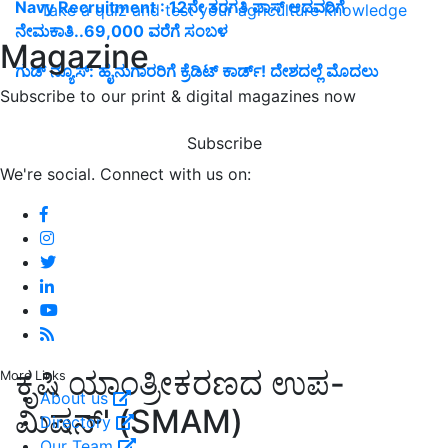
Navy Recruitment : 12ನೇ ತರಗತಿ ಪಾಸ್ ಆದವರಿಗೆ
Take a quiz and test your agriculture knowledge
ನೇಮಕಾತಿ..69,000 ವರೆಗೆ ಸಂಬಳ
Magazine
ಗುಡ್‌ ನ್ಯೂಸ್‌: ಹೈನುಗಾರರಿಗೆ ಕ್ರೆಡಿಟ್‌ ಕಾರ್ಡ್‌! ದೇಶದಲ್ಲೆ ಮೊದಲು
Subscribe to our print & digital magazines now
Subscribe
We're social. Connect with us on:
ಕೃಷಿ ಯಾಂತ್ರೀಕರಣದ ಉಪ-
More Links
About us
ಮಿಷನ್' (SMAM)
Directory
Our Team