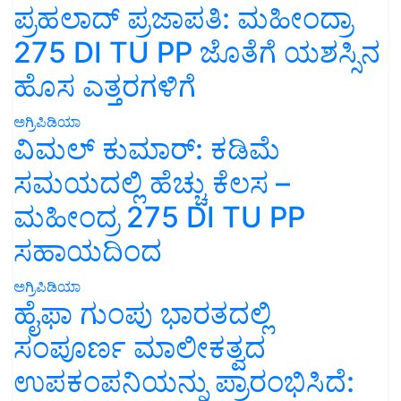
ಪ್ರಹಲಾದ್ ಪ್ರಜಾಪತಿ: ಮಹೀಂದ್ರಾ
275 DI TU PP ಜೊತೆಗೆ ಯಶಸ್ಸಿನ
ಹೊಸ ಎತ್ತರಗಳಿಗೆ
ಅಗ್ರಿಪಿಡಿಯಾ
ವಿಮಲ್ ಕುಮಾರ್: ಕಡಿಮೆ
ಸಮಯದಲ್ಲಿ ಹೆಚ್ಚು ಕೆಲಸ –
ಮಹೀಂದ್ರ 275 DI TU PP
ಸಹಾಯದಿಂದ
ಅಗ್ರಿಪಿಡಿಯಾ
ಹೈಫಾ ಗುಂಪು ಭಾರತದಲ್ಲಿ
ಸಂಪೂರ್ಣ ಮಾಲೀಕತ್ವದ
ಉಪಕಂಪನಿಯನ್ನು ಪ್ರಾರಂಭಿಸಿದೆ: