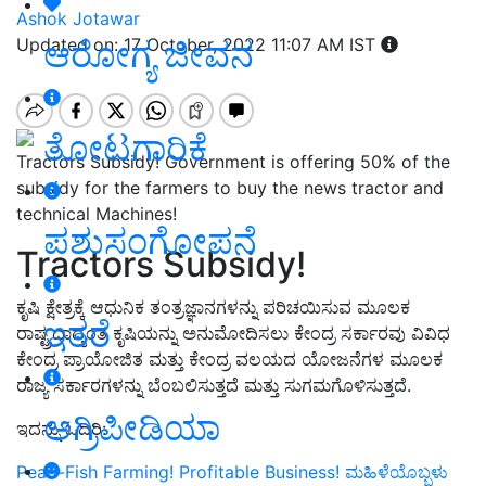
Ashok Jotawar
ಆರೋಗ್ಯ ಜೀವನ
Updated on: 17 October, 2022 11:07 AM IST
ತೋಟಗಾರಿಕೆ
Tractors Subsidy! Government is offering 50% of the
subsidy for the farmers to buy the news tractor and
technical Machines!
ಪಶುಸಂಗೋಪನೆ
Tractors Subsidy!
ಕೃಷಿ ಕ್ಷೇತ್ರಕ್ಕೆ ಆಧುನಿಕ ತಂತ್ರಜ್ಞಾನಗಳನ್ನು ಪರಿಚಯಿಸುವ ಮೂಲಕ
ಇತರೆ
ರಾಷ್ಟ್ರದಾದ್ಯಂತ ಕೃಷಿಯನ್ನು ಅನುಮೋದಿಸಲು ಕೇಂದ್ರ ಸರ್ಕಾರವು ವಿವಿಧ
ಕೇಂದ್ರ ಪ್ರಾಯೋಜಿತ ಮತ್ತು ಕೇಂದ್ರ ವಲಯದ ಯೋಜನೆಗಳ ಮೂಲಕ
ರಾಜ್ಯ ಸರ್ಕಾರಗಳನ್ನು ಬೆಂಬಲಿಸುತ್ತದೆ ಮತ್ತು ಸುಗಮಗೊಳಿಸುತ್ತದೆ.
ಅಗ್ರಿಪೀಡಿಯಾ
ಇದನ್ನು ಓದಿರಿ:
Pearl-Fish Farming! Profitable Business! ಮಹಿಳೆಯೊಬ್ಬಳು