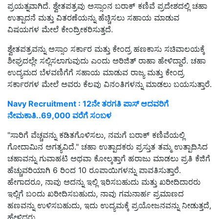
ಪ್ರಯತ್ನವಾಗಿದೆ. ಶ್ವೇತಪತ್ರವು ಅಸ್ಸಾಂನ ಬರಾಕ್ ಕಣಿವೆ ಪ್ರದೇಶದಲ್ಲಿ ಚಹಾ
ಉತ್ಪಾದನೆ ಮತ್ತು ವಿತರಣೆಯನ್ನು ಹೆಚ್ಚಿಸಲು ಸಹಾಯ ಮಾಡುವ
ವಿಷಯಗಳ ಮೇಲೆ ಕೇಂದ್ರೀಕರಿಸುತ್ತದೆ.
ಶ್ವೇತಪತ್ರವನ್ನು ಅಸ್ಸಾಂ ಸರ್ಕಾರ ಮತ್ತು ಕೇಂದ್ರ ಹಣಕಾಸು ಸಚಿವಾಲಯಕ್ಕೆ
ಶೀಘ್ರದಲ್ಲೇ ಸಲ್ಲಿಸಲಾಗುವುದು ಎಂದು ಅರಿಜಿತ್ ರಾಹಾ ಹೇಳಿದ್ದಾರೆ. ಚಹಾ
ಉದ್ಯಮದ ಬೆಳವಣಿಗೆಗೆ ಸಹಾಯ ಮಾಡುವ ರಾಜ್ಯ ಮತ್ತು ಕೇಂದ್ರ
ಸರ್ಕಾರಗಳ ಮೇಲೆ ಅವರು ಕೆಲವು ವಿನಂತಿಗಳನ್ನು ಮಾಡಲು ಬಯಸುತ್ತಾರೆ.
Navy Recruitment : 12ನೇ ತರಗತಿ ಪಾಸ್ ಆದವರಿಗೆ
ನೇಮಕಾತಿ..69,000 ವರೆಗೆ ಸಂಬಳ
"ಸಾರಿಗೆ ವೆಚ್ಚವನ್ನು ಕಡಿತಗೊಳಿಸಲು, ನಮಗೆ ಬರಾಕ್ ಕಣಿವೆಯಲ್ಲಿ
ಗೋದಾಮಿನ ಅಗತ್ಯವಿದೆ." ಚಹಾ ಉತ್ಪಾದಕರು ಪ್ರಸ್ತುತ ತಮ್ಮ ಉತ್ಪಾದಿಸಿದ
ಚಹಾವನ್ನು ಗುವಾಹಟಿ ಅಥವಾ ಕೋಲ್ಕತ್ತಾಗೆ ಹರಾಜು ಮಾಡಲು ಪ್ರತಿ ಕೆಜಿಗೆ
ಹೆಚ್ಚುವರಿಯಾಗಿ 6 ರಿಂದ 10 ರೂಪಾಯಿಗಳನ್ನು ಪಾವತಿಸುತ್ತಾರೆ.
ಹೇಗಾದರೂ, ನಾವು ಅದನ್ನು ಇಲ್ಲಿ ಇರಿಸಬಹುದು ಮತ್ತು ಖರೀದಿದಾರರು
ಇಲ್ಲಿಗೆ ಬಂದು ಖರೀದಿಸಬಹುದು, ನಾವು ಗಮನಾರ್ಹ ಪ್ರಮಾಣದ
ಹಣವನ್ನು ಉಳಿಸಬಹುದು, ಇದು ಉದ್ಯಮಕ್ಕೆ ಪ್ರಯೋಜನವನ್ನು ನೀಡುತ್ತದೆ,
ಹೇಳಿದರು.