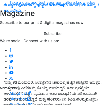
Take a quiz and test your agriculture knowledge
ಈ ಸ್ಮಾರ್ಟ್‌ಫೋನ್‌ಗಳಲ್ಲಿ ಇನ್ಮುಂದೆ Whatsapp ಕಾರ್ಯನಿರ್ವ ಹಿಸಲ್ಲ..!
ಕಾರಣವೇನು.
Magazine
Subscribe to our print & digital magazines now
Subscribe
We're social. Connect with us on:
"ರಫ್ತು ಕಡಿಮೆಯಾದರೆ, ಉತ್ಪಾದಿಸಿದ ಚಹಾದಲ್ಲಿ ಹೆಚ್ಚಿನ ಹೆಚ್ಚುವರಿ ಇರುತ್ತದೆ,
ಮತ್ತು ನಾವು ಎಲೆಗಳನ್ನು ಕೊಯ್ಲು ಮಾಡದಿದ್ದರೆ, ಇಡೀ ವ್ಯವಸ್ಥೆಯು
More Links
About us
ಹಾಳಾಗುತ್ತದೆ." ಹೆಚ್ಚಿನ ಪ್ರಮಾಣದ ಚಹಾ ಉತ್ಪಾದನೆಯ ಪರಿಣಾಮವಾಗಿ
Directory
ದರವು ಕಡಿಮೆಯಾಗುತ್ತದೆ ಮತ್ತು ಹಲವಾರು ಟೀ ತೋಟಗಳನ್ನುಮುಚ್ಚಲು
Our Team
ಒತ್ತಾಯಿಸಲಾಗುತ್ತಿದೆ, ”ಎಂದು ಅವರು ಎಚ್ಚರಿಸಿದ್ದಾರೆ.