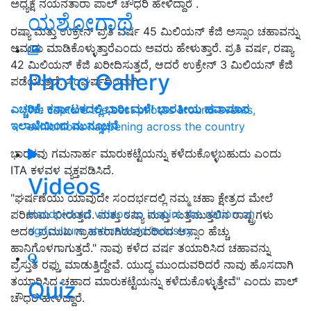
ಅಧ್ಯಕ್ಷೆ ನಯನತಾರಾ ಪಾಲ್ ಚೌಧರಿ ಹೇಳಿದ್ದಾರೆ .
ಯಶೋಗಾಥೆ
ರಷ್ಯಾ ಮತ್ತು ಉಕ್ರೇನ್ ಪ್ರತಿ ವರ್ಷ 45 ಮಿಲಿಯನ್ ಕೆಜಿ ಅಸ್ಸಾಂ ಚಹಾವನ್ನು
ಆಮದು ಮಾಡಿಕೊಳ್ಳುತ್ತಾರೆಎಂದು ಅವರು ಹೇಳುತ್ತಾರೆ. ಪ್ರತಿ ವರ್ಷ, ರಷ್ಯಾ
42 ಮಿಲಿಯನ್ ಕೆಜಿ ಖರೀದಿಸುತ್ತದೆ, ಆದರೆ ಉಕ್ರೇನ್ 3 ಮಿಲಿಯನ್ ಕೆಜಿ
Photo Gallery
ಪಡೆಯುತ್ತದೆ. ಸಂಘರ್ಷದಿಂದಾಗಿ
ಎಚ್ಚರಿಕೆ: ಕರ್ನಾಟಕದಲ್ಲಿ ಭಾರೀ ಮಳೆ! ಭಾರತೀಯ ಹವಾಮಾನ
We capture the best photos around events,
ಇಲಾಖೆಯಿಂದ ಮುನ್ಸೂಚನೆ
exhibitions happening across the country
ಭಾರತವು ಗಮನಾರ್ಹ ಮಾರುಕಟ್ಟೆಯನ್ನು ಕಳೆದುಕೊಳ್ಳಬಹುದು ಎಂದು
ITA ಕಳವಳ ವ್ಯಕ್ತಪಡಿಸಿದೆ.
Videos
"ಘರ್ಷಣೆಯು ಯಾವುದೇ ಸಂದರ್ಭದಲ್ಲಿ ನಮ್ಮ ಚಹಾ ಕ್ಷೇತ್ರದ ಮೇಲೆ
Handpicked videos to inspire the nation on
ಪರಿಣಾಮ ಬೀರುತ್ತದೆ. ಮತ್ತು ರಷ್ಯಾ ಮತ್ತು ಸುತ್ತಮುತ್ತಲಿನ ರಾಷ್ಟ್ರಗಳು
agriculture and related industry
ಅದರ ಪ್ರಮುಖ ಗ್ರಾಹಕರಾಗಿರುವುದರಿಂದ ಅಸ್ಸಾಂ ಹೆಚ್ಚು
ಹಾನಿಗೊಳಗಾಗುತ್ತದೆ." ನಾವು ಕಳೆದ ವರ್ಷ ತಯಾರಿಸಿದ ಚಹಾವನ್ನು
ಪ್ರಸ್ತುತ ರಫ್ತು ಮಾಡುತ್ತಿದ್ದೇವೆ. ಯುದ್ಧ ಮುಂದುವರಿದರೆ ನಾವು ಹೊಸದಾಗಿ
ತಯಾರಿಸಿದ ಚಹಾದ ಮಾರುಕಟ್ಟೆಯನ್ನು ಕಳೆದುಕೊಳ್ಳುತ್ತೇವೆ" ಎಂದು ಪಾಲ್
Quiz
ಚೌಧರಿ ಹೇಳಿದ್ದಾರೆ.