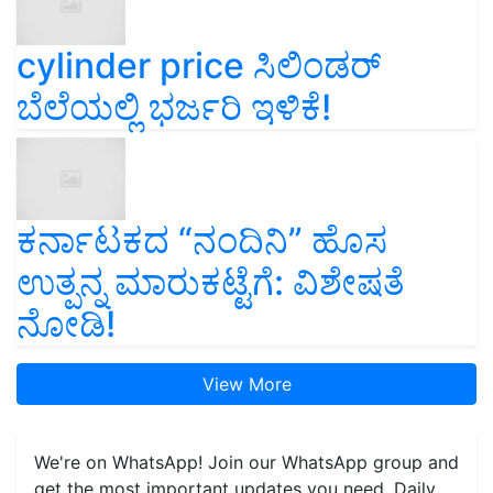
cylinder price ಸಿಲಿಂಡರ್‌
ಬೆಲೆಯಲ್ಲಿ ಭರ್ಜರಿ ಇಳಿಕೆ!
ಕರ್ನಾಟಕದ “ನಂದಿನಿ” ಹೊಸ
ಉತ್ಪನ್ನ ಮಾರುಕಟ್ಟೆಗೆ: ವಿಶೇಷತೆ
ನೋಡಿ!
View More
We're on WhatsApp! Join our WhatsApp group and
get the most important updates you need. Daily.