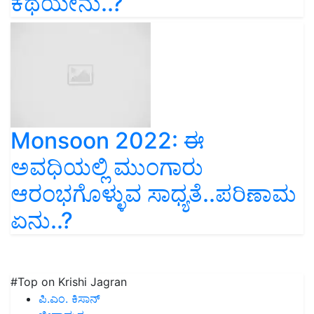
ಕಥೆಯೇನು..?
Monsoon 2022: ಈ
ಅವಧಿಯಲ್ಲಿ ಮುಂಗಾರು
ಆರಂಭಗೊಳ್ಳುವ ಸಾಧ್ಯತೆ..ಪರಿಣಾಮ
ಏನು..?
#Top on Krishi Jagran
ಪಿ.ಎಂ. ಕಿಸಾನ್