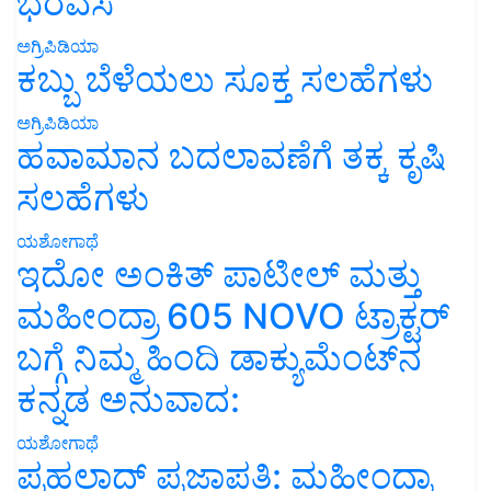
ಭರವಸೆ
ಅಗ್ರಿಪಿಡಿಯಾ
ಕಬ್ಬು ಬೆಳೆಯಲು ಸೂಕ್ತ ಸಲಹೆಗಳು
ಅಗ್ರಿಪಿಡಿಯಾ
ಹವಾಮಾನ ಬದಲಾವಣೆಗೆ ತಕ್ಕ ಕೃಷಿ
ಸಲಹೆಗಳು
ಯಶೋಗಾಥೆ
ಇದೋ ಅಂಕಿತ್ ಪಾಟೀಲ್ ಮತ್ತು
ಮಹೀಂದ್ರಾ 605 NOVO ಟ್ರಾಕ್ಟರ್
ಬಗ್ಗೆ ನಿಮ್ಮ ಹಿಂದಿ ಡಾಕ್ಯುಮೆಂಟ್‌ನ
ಕನ್ನಡ ಅನುವಾದ:
ಯಶೋಗಾಥೆ
ಪ್ರಹಲಾದ್ ಪ್ರಜಾಪತಿ: ಮಹೀಂದ್ರಾ