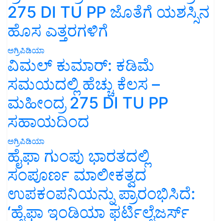
275 DI TU PP ಜೊತೆಗೆ ಯಶಸ್ಸಿನ
ಹೊಸ ಎತ್ತರಗಳಿಗೆ
ಅಗ್ರಿಪಿಡಿಯಾ
ವಿಮಲ್ ಕುಮಾರ್: ಕಡಿಮೆ
ಸಮಯದಲ್ಲಿ ಹೆಚ್ಚು ಕೆಲಸ –
ಮಹೀಂದ್ರ 275 DI TU PP
ಸಹಾಯದಿಂದ
ಅಗ್ರಿಪಿಡಿಯಾ
ಹೈಫಾ ಗುಂಪು ಭಾರತದಲ್ಲಿ
ಸಂಪೂರ್ಣ ಮಾಲೀಕತ್ವದ
ಉಪಕಂಪನಿಯನ್ನು ಪ್ರಾರಂಭಿಸಿದೆ:
‘ಹೈಫಾ ಇಂಡಿಯಾ ಫರ್ಟಿಲೈಜರ್ಸ್