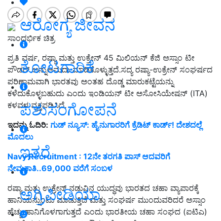
ಆರೋಗ್ಯ ಜೀವನ
ಸಾಂದರ್ಭಿಕ ಚಿತ್ರ
ಪ್ರತಿ ವರ್ಷ, ರಷ್ಯಾ ಮತ್ತು ಉಕ್ರೇನ್ 45 ಮಿಲಿಯನ್ ಕೆಜಿ ಅಸ್ಸಾಂ ಟೀ
ತೋಟಗಾರಿಕೆ
ಪೌಡರ್‌ ಅನ್ನುಆಮದು ಮಾಡಿಕೊಳ್ಳುತ್ತದೆ.ಸದ್ಯ ರಷ್ಯಾ-ಉಕ್ರೇನ್ ಸಂಘರ್ಷದ
ಪರಿಣಾಮವಾಗಿ ಭಾರತವು ಅಂತಹ ದೊಡ್ಡ ಮಾರುಕಟ್ಟೆಯನ್ನು
ಕಳೆದುಕೊಳ್ಳಬಹುದು ಎಂದು ಇಂಡಿಯನ್ ಟೀ ಅಸೋಸಿಯೇಷನ್ (ITA)
ಪಶುಸಂಗೋಪನೆ
ಕಳವಳ ವ್ಯಕ್ತಪಡಿಸಿದೆ.
ಇದನ್ನು ಓದಿರಿ:
ಗುಡ್‌ ನ್ಯೂಸ್‌: ಹೈನುಗಾರರಿಗೆ ಕ್ರೆಡಿಟ್‌ ಕಾರ್ಡ್‌! ದೇಶದಲ್ಲೆ
ಮೊದಲು
ಇತರೆ
Navy Recruitment : 12ನೇ ತರಗತಿ ಪಾಸ್ ಆದವರಿಗೆ
ನೇಮಕಾತಿ..69,000 ವರೆಗೆ ಸಂಬಳ
ರಷ್ಯಾ ಮತ್ತು ಉಕ್ರೇನ್ ನಡುವಿನ ಯುದ್ಧವು ಭಾರತದ ಚಹಾ ವ್ಯಾಪಾರಕ್ಕೆ
ಅಗ್ರಿಪೀಡಿಯಾ
ಹಾನಿಯನ್ನುಂಟು ಮಾಡುತ್ತಿದೆ ಮತ್ತು ಸಂಘರ್ಷ ಮುಂದುವರಿದರೆ ಅಸ್ಸಾಂ
ಹೆಚ್ಚು ಹಾನಿಗೊಳಗಾಗುತ್ತದೆ ಎಂದು ಭಾರತೀಯ ಚಹಾ ಸಂಘದ (ಐಟಿಎ)