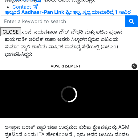
Contact
ಇನ್ಮುಂದೆ Aadhaar-Pan Link ಫ್ರೀ ಇಲ್ಲ..ಸ್ವಲ್ಪ ಯಾಮಾರಿದ್ರೆ 1 ಸಾವಿರ
Fine..
CLOSE
ಶನಿವಾರ ಸಂಜೆ, ನಯನತಾರಾ ಪೌಲ್ ಚೌಧರಿ ಮತ್ತು ಐಟಿಎ ಪ್ರಧಾನ
ಕಾರ್ಯದರ್ಶಿ ಅರಿಜಿತ್ ರಾಹಾ ಅವರು ಸಿಲ್ಚಾರ್‌ನಲ್ಲಿರುವ ಐಟಿಎಯ
ಸುರ್ಮಾ ವ್ಯಾಲಿ ಶಾಖೆಯ ವಾರ್ಷಿಕ ಸಾಮಾನ್ಯ ಸಭೆಯಲ್ಲಿ (ಎಜಿಎಂ)
ಭಾಗವಹಿಸಿದ್ದರು
ADVERTISEMENT
ಅಸ್ಸಾಂನ ಬರಾಕ್ ವ್ಯಾಲಿ ಚಹಾ ಉದ್ಯಮದ ಕುರಿತು ಶ್ವೇತಪತ್ರವನ್ನು AGM
ಪ್ರಕಟಿಸಿದೆ ಎಂದು ITA ಹೇಳಿಕೊಂಡಿದೆ , ಇದು ಅದರ ರೀತಿಯ ಮೊದಲ