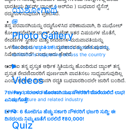
ಭಾರತೀಯ ರಿಸರ್ವ್ ಬ್ಯಾಂಕ್ ( ಆರ್‌ಬಿಐ ) ಬುಧವಾರ ಲೈಸೆನ್ಸ್
ಯಶೋಗಾಥೆ
ರದ್ದುಗೊಳಿಸುವುದಾಗಿ ಪ್ರಕಟಿಸಿದೆ.
ತನ್ನ ಪರವಾನಗಿಯನ್ನು ರದ್ದುಗೊಳಿಸಿದ ಪರಿಣಾಮವಾಗಿ, ದಿ ಮುಧೋಲ್
Photo Gallery
ಕೋ-ಆಪರೇಟಿವ್ ಬ್ಯಾಂಕ್ ಲಿಮಿಟೆಡ್ ಇತರ ವಿಷಯಗಳ ಜೊತೆಗೆ,
ಠೇವಣಿಗಳ ಸ್ವೀಕಾರ ಮತ್ತು ಠೇವಣಿಗಳ ಮರುಪಾವತಿಯನ್ನು
ಒಳಗೊಂಡಿರುವ
'ಬ್ಯಾಂಕಿಂಗ್'
ವ್ಯವಹಾರವನ್ನು ನಡೆಸುವುದನ್ನು
We capture the best photos around events,
ನಿಷೇಧಿಸಲಾಗಿದೆ" ಎಂದು ಅದು ಹೇಳಿದೆ.
exhibitions happening across the country
ಆರ್‌ಬಿಐ ತನ್ನ ಪ್ರಸ್ತುತ ಆರ್ಥಿಕ ಸ್ಥಿತಿಯನ್ನು ಹೊಂದಿರುವ ಬ್ಯಾಂಕ್ ತನ್ನ
ಪ್ರಸ್ತುತ ಠೇವಣಿದಾರರಿಗೆ ಪೂರ್ಣವಾಗಿ ಪಾವತಿಸಲು ಸಾಧ್ಯವಾಗುವುದಿಲ್ಲ
Videos
ಎಂದು ಹೇಳಿದೆ. ಪರವಾನಗಿ ರದ್ದತಿ ಬುಧವಾರದಿಂದಲೇ ಜಾರಿಗೆ ಬಂದಿದೆ.
Handpicked videos to inspire the nation on
7th Pay : ಸಂಬಳದ ಹೊರತಾಗಿಯೂ ನೌಕರರಿಗೆ ದೊರೆಯಲಿದೆ ಲಾಭ!
agriculture and related industry
ಏನಿದು ಗೊತ್ತೆ!
EPFO: 6 ಕೋಟಿಗೂ ಹೆಚ್ಚು ಸರ್ಕಾರಿ ನೌಕರರಿಗೆ ಭರ್ಜರಿ ಸುದ್ದಿ; ಈ
ದಿನದಂದು ನಿಮ್ಮ ಖಾತೆಗೆ ಬರಲಿದೆ ₹80,000!
Quiz