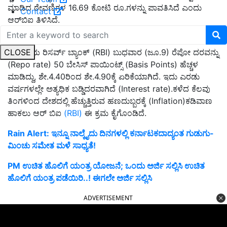
ಮಾಡಿದ ಠೇವಣಿಗಳ 16.69 ಕೋಟಿ ರೂ.ಗಳನ್ನು ಪಾವತಿಸಿದೆ ಎಂದು
Contact
ಆರ್‌ಬಿಐ ತಿಳಿಸಿದೆ.
ರೆಪೋ ದರ ಏರಿಕೆ
CLOSE
ಭಾರತೀಯ ರಿಸರ್ವ್ ಬ್ಯಾಂಕ್ (RBI) ಬುಧವಾರ (ಜೂ.9) ರೆಪೋ ದರವನ್ನು
(Repo rate) 50 ಬೇಸಿಸ್ ಪಾಯಿಂಟ್ಸ್ (Basis Points) ಹೆಚ್ಚಳ
ಮಾಡಿದ್ದು, ಶೇ.4.40ರಿಂದ ಶೇ.4.90ಕ್ಕೆ ಏರಿಕೆಯಾಗಿದೆ. ಇದು ಎರಡು
ವರ್ಷಗಳಲ್ಲೇ ಅತ್ಯಧಿಕ ಬಡ್ಡಿದರವಾಗಿದೆ (Interest rate).ಕಳೆದ ಕೆಲವು
ತಿಂಗಳಿಂದ ದೇಶದಲ್ಲಿ ಹೆಚ್ಚುತ್ತಿರುವ ಹಣದುಬ್ಬರಕ್ಕೆ (Inflation)ಕಡಿವಾಣ
ಹಾಕಲು ಆರ್ ಬಿಐ
(RBI)
ಈ ಕ್ರಮ ಕೈಗೊಂಡಿದೆ.
Rain Alert: ಇನ್ನೂ ನಾಲ್ಕೈದು ದಿನಗಳಲ್ಲಿ ಕರ್ನಾಟಕದಾದ್ಯಂತ ಗುಡುಗು-
ಮಿಂಚು ಸಮೇತ ಮಳೆ ಸಾಧ್ಯತೆ!
PM ಉಚಿತ ಹೊಲಿಗೆ ಯಂತ್ರ ಯೋಜನೆ; ಒಂದು ಅರ್ಜಿ ಸಲ್ಲಿಸಿ ಉಚಿತ
ಹೊಲಿಗೆ ಯಂತ್ರ ಪಡೆಯಿರಿ..! ಈಗಲೇ ಅರ್ಜಿ ಸಲ್ಲಿಸಿ
ADVERTISEMENT