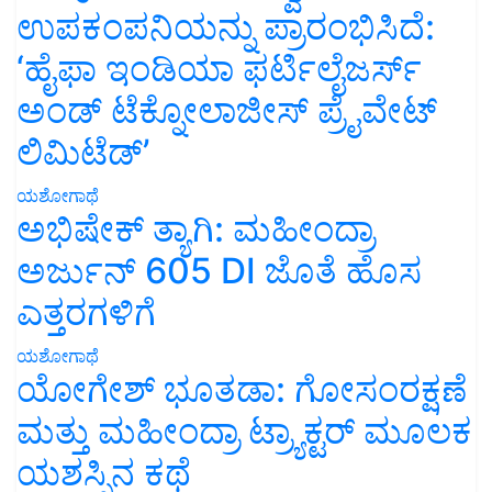
ಉಪಕಂಪನಿಯನ್ನು ಪ್ರಾರಂಭಿಸಿದೆ:
‘ಹೈಫಾ ಇಂಡಿಯಾ ಫರ್ಟಿಲೈಜರ್ಸ್
ಅಂಡ್ ಟೆಕ್ನೋಲಾಜೀಸ್ ಪ್ರೈವೇಟ್
ಲಿಮಿಟೆಡ್’
ಯಶೋಗಾಥೆ
ಅಭಿಷೇಕ್ ತ್ಯಾಗಿ: ಮಹೀಂದ್ರಾ
ಅರ್ಜುನ್ 605 DI ಜೊತೆ ಹೊಸ
ಎತ್ತರಗಳಿಗೆ
ಯಶೋಗಾಥೆ
ಯೋಗೇಶ್ ಭೂತಡಾ: ಗೋಸಂರಕ್ಷಣೆ
ಮತ್ತು ಮಹೀಂದ್ರಾ ಟ್ರ್ಯಾಕ್ಟರ್ ಮೂಲಕ
ಯಶಸ್ಸಿನ ಕಥೆ