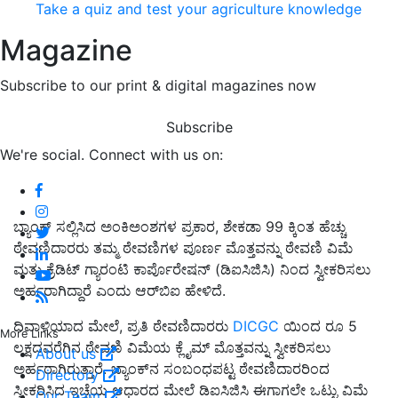
Take a quiz and test your agriculture knowledge
Magazine
Subscribe to our print & digital magazines now
Subscribe
We're social. Connect with us on:
ಬ್ಯಾಂಕ್ ಸಲ್ಲಿಸಿದ ಅಂಕಿಅಂಶಗಳ ಪ್ರಕಾರ, ಶೇಕಡಾ 99 ಕ್ಕಿಂತ ಹೆಚ್ಚು
ಠೇವಣಿದಾರರು ತಮ್ಮ ಠೇವಣಿಗಳ ಪೂರ್ಣ ಮೊತ್ತವನ್ನು ಠೇವಣಿ ವಿಮೆ
ಮತ್ತು ಕ್ರೆಡಿಟ್ ಗ್ಯಾರಂಟಿ ಕಾರ್ಪೊರೇಷನ್ (ಡಿಐಸಿಜಿಸಿ) ನಿಂದ ಸ್ವೀಕರಿಸಲು
ಅರ್ಹರಾಗಿದ್ದಾರೆ ಎಂದು ಆರ್‌ಬಿಐ ಹೇಳಿದೆ.
ದಿವಾಳಿಯಾದ ಮೇಲೆ, ಪ್ರತಿ ಠೇವಣಿದಾರರು
DICGC
ಯಿಂದ ರೂ 5
More Links
ಲಕ್ಷದವರೆಗಿನ ಠೇವಣಿ ವಿಮೆಯ ಕ್ಲೈಮ್ ಮೊತ್ತವನ್ನು ಸ್ವೀಕರಿಸಲು
About us
ಅರ್ಹರಾಗಿರುತ್ತಾರೆ. ಬ್ಯಾಂಕ್‌ನ ಸಂಬಂಧಪಟ್ಟ ಠೇವಣಿದಾರರಿಂದ
Directory
ಸ್ವೀಕರಿಸಿದ ಇಚ್ಛೆಯ ಆಧಾರದ ಮೇಲೆ ಡಿಐಸಿಜಿಸಿ ಈಗಾಗಲೇ ಒಟ್ಟು ವಿಮೆ
Our Team