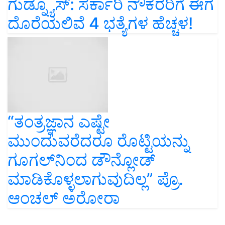
ಗುಡ್ನ್ಯೂಸ್: ಸರ್ಕಾರಿ ನೌಕರರಿಗೆ ಈಗ
ದೊರೆಯಲಿವೆ 4 ಭತ್ಯೆಗಳ ಹೆಚ್ಚಳ!
“ತಂತ್ರಜ್ಞಾನ ಎಷ್ಟೇ
ಮುಂದುವರೆದರೂ ರೊಟ್ಟಿಯನ್ನು
ಗೂಗಲ್‌ನಿಂದ ಡೌನ್ಲೋಡ್
ಮಾಡಿಕೊಳ್ಳಲಾಗುವುದಿಲ್ಲ” ಪ್ರೊ.
ಆಂಚಲ್ ಅರೋರಾ