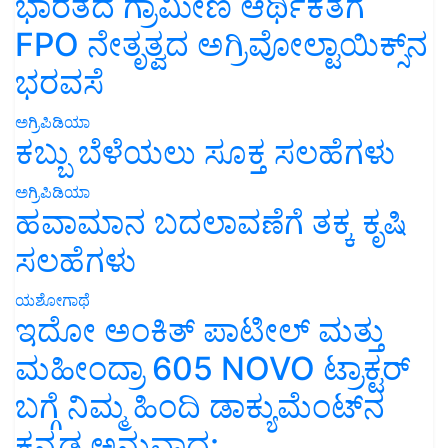
ಭಾರತದ ಗ್ರಾಮೀಣ ಆರ್ಥಿಕತೆಗೆ
FPO ನೇತೃತ್ವದ ಅಗ್ರಿವೋಲ್ಟಾಯಿಕ್ಸ್‌ನ
ಭರವಸೆ
ಅಗ್ರಿಪಿಡಿಯಾ
ಕಬ್ಬು ಬೆಳೆಯಲು ಸೂಕ್ತ ಸಲಹೆಗಳು
ಅಗ್ರಿಪಿಡಿಯಾ
ಹವಾಮಾನ ಬದಲಾವಣೆಗೆ ತಕ್ಕ ಕೃಷಿ
ಸಲಹೆಗಳು
ಯಶೋಗಾಥೆ
ಇದೋ ಅಂಕಿತ್ ಪಾಟೀಲ್ ಮತ್ತು
ಮಹೀಂದ್ರಾ 605 NOVO ಟ್ರಾಕ್ಟರ್
ಬಗ್ಗೆ ನಿಮ್ಮ ಹಿಂದಿ ಡಾಕ್ಯುಮೆಂಟ್‌ನ
ಕನ್ನಡ ಅನುವಾದ: