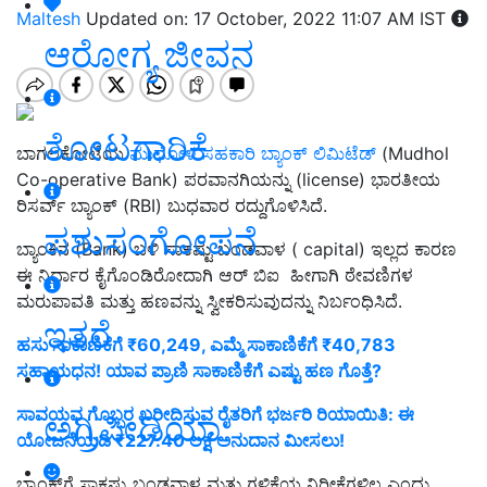
Maltesh
Updated on: 17 October, 2022 11:07 AM IST
ಆರೋಗ್ಯ ಜೀವನ
ತೋಟಗಾರಿಕೆ
ಬಾಗಲಕೋಟೆಯ
ಮುಧೋಳ ಸಹಕಾರಿ ಬ್ಯಾಂಕ್ ಲಿಮಿಟೆಡ್
(Mudhol
Co-operative Bank) ಪರವಾನಗಿಯನ್ನು (license) ಭಾರತೀಯ
ರಿಸರ್ವ್ ಬ್ಯಾಂಕ್ (RBI) ಬುಧವಾರ ರದ್ದುಗೊಳಿಸಿದೆ.
ಪಶುಸಂಗೋಪನೆ
ಬ್ಯಾಂಕಿನ (Bank) ಬಳಿ ಸಾಕಷ್ಟು ಬಂಡವಾಳ ( capital) ಇಲ್ಲದ ಕಾರಣ
ಈ ನಿರ್ಧಾರ ಕೈಗೊಂಡಿರೋದಾಗಿ ಆರ್ ಬಿಐ
ಹೀಗಾಗಿ ಠೇವಣಿಗಳ
ಮರುಪಾವತಿ ಮತ್ತು ಹಣವನ್ನು ಸ್ವೀಕರಿಸುವುದನ್ನು ನಿರ್ಬಂಧಿಸಿದೆ.
ಇತರೆ
ಹಸು ಸಾಕಾಣಿಕೆಗೆ ₹60,249, ಎಮ್ಮೆ ಸಾಕಾಣಿಕೆಗೆ ₹40,783
ಸಹಾಯಧನ! ಯಾವ ಪ್ರಾಣಿ ಸಾಕಾಣಿಕೆಗೆ ಎಷ್ಟು ಹಣ ಗೊತ್ತೆ?
ಸಾವಯವ ಗೊಬ್ಬರ ಖರೀದಿಸುವ ರೈತರಿಗೆ ಭರ್ಜರಿ ರಿಯಾಯಿತಿ: ಈ
ಅಗ್ರಿಪೀಡಿಯಾ
ಯೋಜನೆಯಡಿ ₹227.40 ಲಕ್ಷ ಅನುದಾನ ಮೀಸಲು!
ಬ್ಯಾಂಕ್‌ಗೆ ಸಾಕಷ್ಟು ಬಂಡವಾಳ ಮತ್ತು ಗಳಿಕೆಯ ನಿರೀಕ್ಷೆಗಳಿಲ್ಲ ಎಂದು