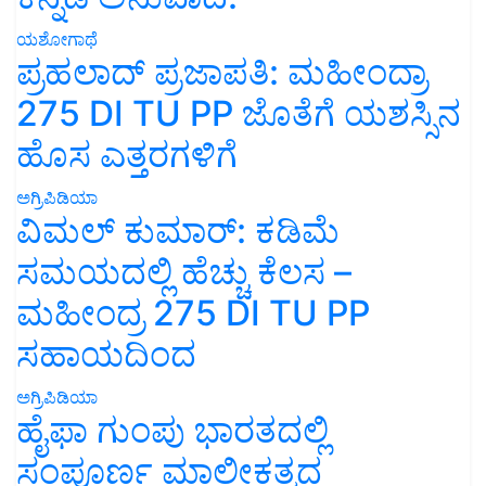
ಯಶೋಗಾಥೆ
ಪ್ರಹಲಾದ್ ಪ್ರಜಾಪತಿ: ಮಹೀಂದ್ರಾ
275 DI TU PP ಜೊತೆಗೆ ಯಶಸ್ಸಿನ
ಹೊಸ ಎತ್ತರಗಳಿಗೆ
ಅಗ್ರಿಪಿಡಿಯಾ
ವಿಮಲ್ ಕುಮಾರ್: ಕಡಿಮೆ
ಸಮಯದಲ್ಲಿ ಹೆಚ್ಚು ಕೆಲಸ –
ಮಹೀಂದ್ರ 275 DI TU PP
ಸಹಾಯದಿಂದ
ಅಗ್ರಿಪಿಡಿಯಾ
ಹೈಫಾ ಗುಂಪು ಭಾರತದಲ್ಲಿ
ಸಂಪೂರ್ಣ ಮಾಲೀಕತ್ವದ