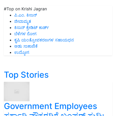
#Top on Krishi Jagran
ಪಿ.ಎಂ. ಕಿಸಾನ್
ಜೀವಾಮೃತ
ಕಿಸಾನ್ ಕ್ರೇಡಿಟ್ ಕಾರ್ಡ್
ಬೆಳೆಗಳ ರೋಗ
ಕೃಷಿ ಯಂತ್ರೋಪಕರಣಗಳ ಸಹಾಯಧನ
ಆಡು ಸಾಕಾಣಿಕೆ
ಉದ್ಯೋಗ
Top Stories
Government Employees
ಸರ್ಕಾರಿ ನೌಕರರಿಗೆ ಬಂಪರ್‌ ಸುದ್ದಿ: