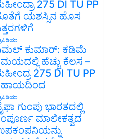
ಹೀಂದ್ರಾ 275 DI TU PP
ೊತೆಗೆ ಯಶಸ್ಸಿನ ಹೊಸ
ತ್ತರಗಳಿಗೆ
್ರಿಪಿಡಿಯಾ
ಿಮಲ್ ಕುಮಾರ್: ಕಡಿಮೆ
ಮಯದಲ್ಲಿ ಹೆಚ್ಚು ಕೆಲಸ –
ಹೀಂದ್ರ 275 DI TU PP
ಸಹಾಯದಿಂದ
್ರಿಪಿಡಿಯಾ
ೈಫಾ ಗುಂಪು ಭಾರತದಲ್ಲಿ
ಂಪೂರ್ಣ ಮಾಲೀಕತ್ವದ
ಪಕಂಪನಿಯನ್ನು