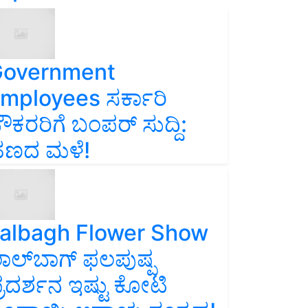
overnment
mployees ಸರ್ಕಾರಿ
ೌಕರರಿಗೆ ಬಂಪರ್‌ ಸುದ್ದಿ:
ಣದ ಮಳೆ!
albagh Flower Show
ಾಲ್‌ಬಾಗ್ ಫಲಪುಷ್ಪ
್ರದರ್ಶನ ಇಷ್ಟು ಕೋಟಿ