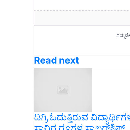
Read next
ಡಿಗ್ರಿ ಓದುತ್ತಿರುವ ವಿದ್ಯಾರ್ಥಿ
ಸಾವಿರ ರೂಗಳ ಸ್ಕಾಲರ್‌ಶಿಪ್‌..ಅ