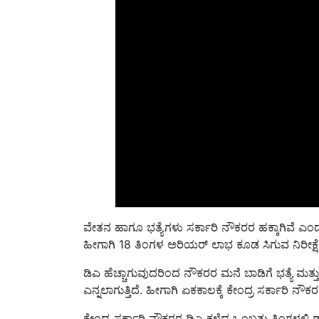
ವೇತನ ಹಾಗೂ ಭತ್ಯೆಗಳು ಸರ್ಕಾರಿ ನೌಕರರ ಹಕ್ಕಾಗಿವೆ ಎಂದ
ಹೀಗಾಗಿ 18 ತಿಂಗಳ ಅರಿಯರ್ ಲಾಭ ಕೂಡ ಸಿಗುವ ನಿರೀಕ್ಷೆ
ಡಿಎ ಹೆಚ್ಚಾಗುವುದರಿಂದ ನೌಕರರ ಮನೆ ಬಾಡಿಗೆ ಭತ್ಯೆ ಮತ್ತು 
ಎನ್ನಲಾಗುತ್ತಿದೆ. ಹೀಗಾಗಿ ಏಕಕಾಲಕ್ಕೆ ಕೇಂದ್ರ ಸರ್ಕಾರಿ ನೌಕರರ
ಕೇಂದ್ರ ಸರ್ಕಾರಿ ನೌಕರರ ಡಿಎ ಕಳೆದ ಒಂಬತ್ತು ತಿಂಗಳಲ್ಲಿ 
ಸಾಧ್ಯತೆ ಇದೆ.