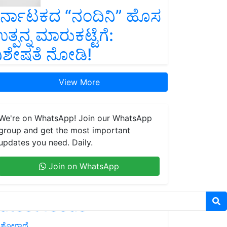
ರ್ನಾಟಕದ “ನಂದಿನಿ” ಹೊಸ
ತ್ಪನ್ನ ಮಾರುಕಟ್ಟೆಗೆ:
ಿಶೇಷತೆ ನೋಡಿ!
View More
We're on WhatsApp! Join our WhatsApp
group and get the most important
updates you need. Daily.
Join on WhatsApp
atest feeds
ಶೋಗಾಥೆ