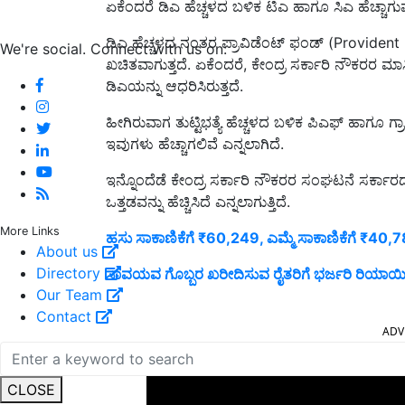
ಏಕೆಂದರೆ ಡಿಎ ಹೆಚ್ಚಳದ ಬಳಿಕ ಟಿಎ ಹಾಗೂ ಸಿಎ ಹೆಚ್ಚಾಗ
ಡಿಎ ಹೆಚ್ಚಳದ ನಂತರ ಪ್ರಾವಿಡೆಂಟ್ ಫಂಡ್ (Provident
We're social. Connect with us on:
ಖಚಿತವಾಗುತ್ತದೆ. ಏಕೆಂದರೆ, ಕೇಂದ್ರ ಸರ್ಕಾರಿ ನೌಕರರ 
ಡಿಎಯನ್ನು ಆಧರಿಸಿರುತ್ತದೆ.
ಹೀಗಿರುವಾಗ ತುಟ್ಟಿಭತ್ಯೆ ಹೆಚ್ಚಳದ ಬಳಿಕ ಪಿಎಫ್ ಹಾಗೂ ಗ್
ಇವುಗಳು ಹೆಚ್ಚಾಗಲಿವೆ ಎನ್ನಲಾಗಿದೆ.
ಇನ್ನೊಂದೆಡೆ ಕೇಂದ್ರ ಸರ್ಕಾರಿ ನೌಕರರ ಸಂಘಟನೆ ಸರ್ಕ
ಒತ್ತಡವನ್ನು ಹೆಚ್ಚಿಸಿದೆ ಎನ್ನಲಾಗುತ್ತಿದೆ.
More Links
ಹಸು ಸಾಕಾಣಿಕೆಗೆ ₹60,249, ಎಮ್ಮೆ ಸಾಕಾಣಿಕೆಗೆ ₹40,
About us
Directory
ಸಾವಯವ ಗೊಬ್ಬರ ಖರೀದಿಸುವ ರೈತರಿಗೆ ಭರ್ಜರಿ ರಿಯಾ
Our Team
ADV
Contact
CLOSE