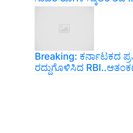
Breaking: ಕರ್ನಾಟಕದ ಪ್ರತಿಷ್ಠ
ರದ್ದುಗೊಳಿಸಿದ RBI..ಆತಂಕದಲ