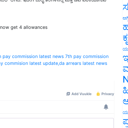
ಸ
ಅಗ
now get 4 allowances
ಹ
ಕ
ಯ
h pay commission latest news
7th pay commission
ಇ
ay commision latest update,da arrears latest news
ಮ
N
ಹ
ಅ
ಯ
ಪ