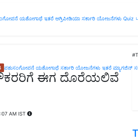
ಂಗೋಪನೆ
ಯಶೋಗಾಥೆ
ಇತರೆ
ಅಗ್ರಿಪೀಡಿಯಾ
ಸರ್ಕಾರಿ ಯೋಜನೆಗಳು
Quiz
ப
#T
4
ಪಶುಸಂಗೋಪನೆ
ಯಶೋಗಾಥೆ
ಸರ್ಕಾರಿ ಯೋಜನೆಗಳು
ಇತರೆ
ಮ್ಯಾಗಜಿನ್‌ ಸಬ್‌
ಿ ನೌಕರರಿಗೆ ಈಗ ದೊರೆಯಲಿವೆ
1:07 AM IST
T