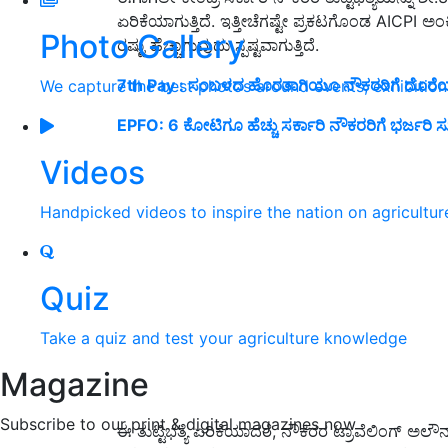
ಏರಿಕೆಯಾಗುತ್ತಿದೆ. ಇತ್ತೀಚೆಗಷ್ಟೇ ಪ್ರಕಟಗೊಂಡ AICPI ಅಂಕಿ
Photo Gallery
ರಷ್ಟು ಹೆಚ್ಚಾಗುವುದು ಸ್ಪಷ್ಟವಾಗುತ್ತಿದೆ.
7th Pay : ಸಂಬಳದ ಹೊರತಾಗಿಯೂ ನೌಕರರಿಗೆ ದೊರೆಯಲಿ
We capture the best photos around events, exhibitio
EPFO: 6 ಕೋಟಿಗೂ ಹೆಚ್ಚು ಸರ್ಕಾರಿ ನೌಕರರಿಗೆ ಭರ್ಜರಿ ಸ
Videos
Handpicked videos to inspire the nation on agricultur
Quiz
Take a quiz and test your agriculture knowledge
Magazine
Subscribe to our print & digital magazines now
ಈ ತುಟ್ಟಿಭತ್ಯೆ ಏರಿಕೆಯಾದರೆ, ನೌಕರರ ಟ್ರಾವೆಲಿಂಗ್ ಅಲೌ