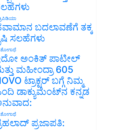
ಲಹೆಗಳು
್ರಿಪಿಡಿಯಾ
ವಾಮಾನ ಬದಲಾವಣೆಗೆ ತಕ್ಕ
ೃಷಿ ಸಲಹೆಗಳು
ಶೋಗಾಥೆ
ದೋ ಅಂಕಿತ್ ಪಾಟೀಲ್
ತ್ತು ಮಹೀಂದ್ರಾ 605
OVO ಟ್ರಾಕ್ಟರ್ ಬಗ್ಗೆ ನಿಮ್ಮ
ಿಂದಿ ಡಾಕ್ಯುಮೆಂಟ್‌ನ ಕನ್ನಡ
ನುವಾದ:
ಶೋಗಾಥೆ
್ರಹಲಾದ್ ಪ್ರಜಾಪತಿ: