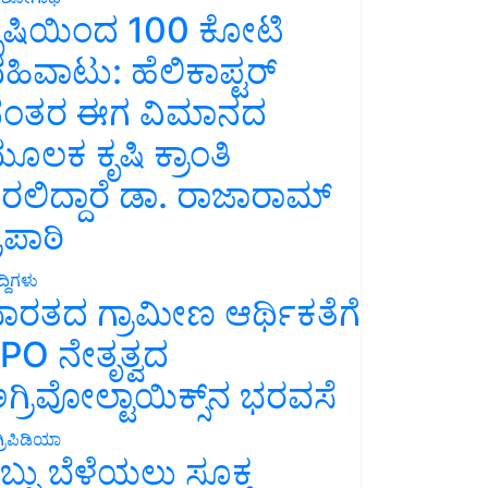
ೃಷಿಯಿಂದ 100 ಕೋಟಿ
ಹಿವಾಟು: ಹೆಲಿಕಾಪ್ಟರ್
ಂತರ ಈಗ ವಿಮಾನದ
ೂಲಕ ಕೃಷಿ ಕ್ರಾಂತಿ
ರಲಿದ್ದಾರೆ ಡಾ. ರಾಜಾರಾಮ್
್ರಿಪಾಠಿ
್ದಿಗಳು
ಾರತದ ಗ್ರಾಮೀಣ ಆರ್ಥಿಕತೆಗೆ
PO ನೇತೃತ್ವದ
ಗ್ರಿವೋಲ್ಟಾಯಿಕ್ಸ್‌ನ ಭರವಸೆ
್ರಿಪಿಡಿಯಾ
ಬ್ಬು ಬೆಳೆಯಲು ಸೂಕ್ತ