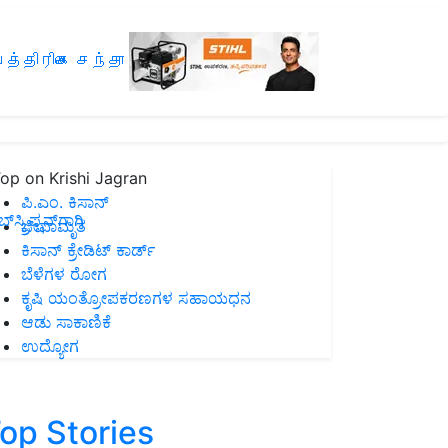
த்திரிகை சந்தா
op on Krishi Jagran
ಪಿ.ಎಂ. ಕಿಸಾನ್
ಸ್ಕ್ರಿಪ್ಷನ್‌ಗಾಗಿ
ಜೀವಾಮೃತ
ಕಿಸಾನ್ ಕ್ರೇಡಿಟ್ ಕಾರ್ಡ್
ಬೆಳೆಗಳ ರೋಗ
ಕೃಷಿ ಯಂತ್ರೋಪಕರಣಗಳ ಸಹಾಯಧನ
ಆಡು ಸಾಕಾಣಿಕೆ
ಉದ್ಯೋಗ
op Stories