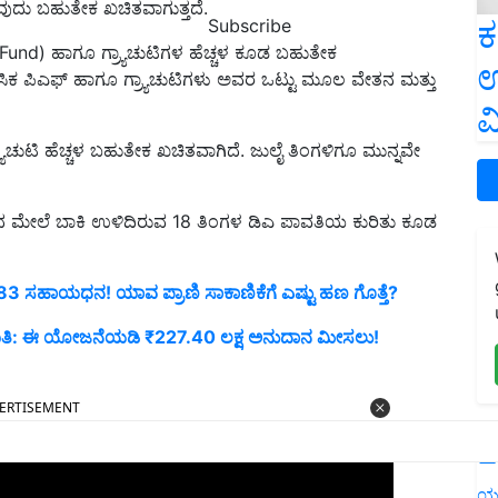
ುವುದು ಬಹುತೇಕ ಖಚಿತವಾಗುತ್ತದೆ.
ಕ
Subscribe
 Fund) ಹಾಗೂ ಗ್ರ್ಯಾಚುಟಿಗಳ ಹೆಚ್ಚಳ ಕೂಡ ಬಹುತೇಕ
ಉ
ಮಾಸಿಕ ಪಿಎಫ್ ಹಾಗೂ ಗ್ರ್ಯಾಚುಟಿಗಳು ಅವರ ಒಟ್ಟು ಮೂಲ ವೇತನ ಮತ್ತು
ವ
ರ್ಯಾಚುಟಿ ಹೆಚ್ಚಳ ಬಹುತೇಕ ಖಚಿತವಾಗಿದೆ. ಜುಲೈ ತಿಂಗಳಿಗೂ ಮುನ್ನವೇ
ಾರದ ಮೇಲೆ ಬಾಕಿ ಉಳಿದಿರುವ 18 ತಿಂಗಳ ಡಿಎ ಪಾವತಿಯ ಕುರಿತು ಕೂಡ
783 ಸಹಾಯಧನ! ಯಾವ ಪ್ರಾಣಿ ಸಾಕಾಣಿಕೆಗೆ ಎಷ್ಟು ಹಣ ಗೊತ್ತೆ?
ಯಿತಿ: ಈ ಯೋಜನೆಯಡಿ ₹227.40 ಲಕ್ಷ ಅನುದಾನ ಮೀಸಲು!
ERTISEMENT
L
ಯ