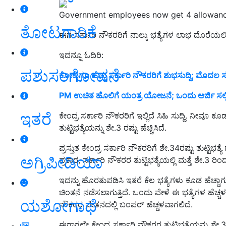
Government employees now get 4 allowan
ತೋಟಗಾರಿಕೆ
ಈಗ ಸರ್ಕಾರಿ ನೌಕರರಿಗೆ ನಾಲ್ಕು ಭತ್ಯೆಗಳ ಲಾಭ ದೊರೆಯಲಿ
ಇದನ್ನೂ ಓದಿರಿ:
ಪಶುಸಂಗೋಪನೆ
ಕೋಟಿಗೂ ಹೆಚ್ಚು ಸರ್ಕಾರಿ ನೌಕರರಿಗೆ ಶುಭಸುದ್ದಿ; ಮೊದಲ 
PM ಉಚಿತ ಹೊಲಿಗೆ ಯಂತ್ರ ಯೋಜನೆ; ಒಂದು ಅರ್ಜಿ ಸಲ್ಲಿಸ
ಇತರೆ
ಕೇಂದ್ರ ಸರ್ಕಾರಿ ನೌಕರರಿಗೆ ಇಲ್ಲಿದೆ ಸಿಹಿ ಸುದ್ದಿ. ನೀವೂ ಕ
ತುಟ್ಟಿಭತ್ಯೆಯನ್ನು ಶೇ.3 ರಷ್ಟು ಹೆಚ್ಚಿಸಿದೆ.
ಪ್ರಸ್ತುತ ಕೇಂದ್ರ ಸರ್ಕಾರಿ ನೌಕರರಿಗೆ ಶೇ.34ರಷ್ಟು ತುಟ್ಟಿ
ಅಗ್ರಿಪೀಡಿಯಾ
ಪ್ರಕಾರ, ಸರ್ಕಾರಿ ನೌಕರರ ತುಟ್ಟಿಭತ್ಯೆಯಲ್ಲಿ ಮತ್ತೆ ಶೇ.3 ರಿ
ಇದನ್ನು ಹೊರತುಪಡಿಸಿ ಇತರೆ ಕೆಲ ಭತ್ಯೆಗಳು ಕೂಡ ಹೆಚ್ಚಾಗುತ್ತ
ಚಿಂತನೆ ನಡೆಸಲಾಗುತ್ತಿದೆ. ಒಂದು ವೇಳೆ ಈ ಭತ್ಯೆಗಳ ಹೆಚ್ಚಳಕ
ಯಶೋಗಾಥೆ
ನೌಕರರ ವೇತನದಲ್ಲಿ ಬಂಪರ್ ಹೆಚ್ಚಳವಾಗಲಿದೆ.
ಈಗಾಗಲೇ ಕೇಂದ್ರ ಸರ್ಕಾರಿ ನೌಕರರ ತುಟ್ಟಿಭತ್ಯೆಯನ್ನು ಶೇ.3ರಷ