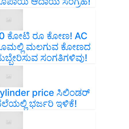
ೂಪಾಯಿ ಆದಾಯ ಸಂಗ್ರಹ!
0 ಕೋಟಿ ರೂ ಕೋಣ! AC
ೂಮಲ್ಲಿ ಮಲಗುವ ಕೋಣದ
ುಬ್ಬೇರಿಸುವ ಸಂಗತಿಗಳಿವು!
ylinder price ಸಿಲಿಂಡರ್‌
ೆಲೆಯಲ್ಲಿ ಭರ್ಜರಿ ಇಳಿಕೆ!