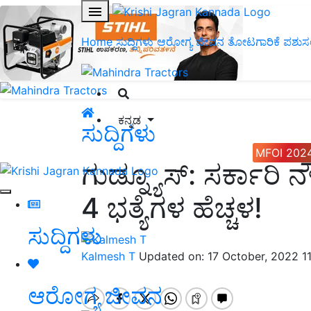
Home
ಸುದ್ದಿಗಳು
ಆರೋಗ್ಯ ಜೀವನ
ತೋಟಗಾರಿಕೆ
ಪಶುಸ
ಕನ್ನಡ
ಸುದ್ದಿಗಳು
MFOI 202
ಗುಡ್ನ್ಯೂಸ್: ಸರ್ಕಾರ
4 ಭತ್ಯೆಗಳ ಹೆಚ್ಚಳ!
ಸುದ್ದಿಗಳು
Kalmesh T
Updated on: 17 October, 2022 1
ಆರೋಗ್ಯ ಜೀವನ