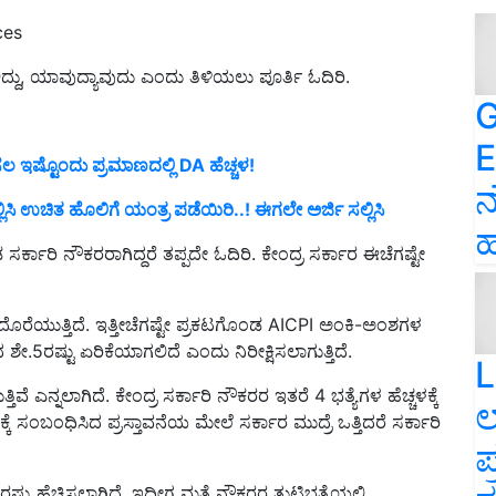
ces
ದ್ದು, ಯಾವುದ್ಯಾವುದು ಎಂದು ತಿಳಿಯಲು ಪೂರ್ತಿ ಓದಿರಿ.
G
E
ಸಲ ಇಷ್ಟೊಂದು ಪ್ರಮಾಣದಲ್ಲಿ DA ಹೆಚ್ಚಳ!
ನ
ಿ ಉಚಿತ ಹೊಲಿಗೆ ಯಂತ್ರ ಪಡೆಯಿರಿ..! ಈಗಲೇ ಅರ್ಜಿ ಸಲ್ಲಿಸಿ
ಹ
ೂಡ ಸರ್ಕಾರಿ ನೌಕರರಾಗಿದ್ದರೆ ತಪ್ಪದೇ ಓದಿರಿ. ಕೇಂದ್ರ ಸರ್ಕಾರ ಈಚೆಗಷ್ಟೇ
ಭತ್ಯೆ ದೊರೆಯುತ್ತಿದೆ. ಇತ್ತೀಚೆಗಷ್ಟೇ ಪ್ರಕಟಗೊಂಡ AICPI ಅಂಕಿ-ಅಂಶಗಳ
ಂದ ಶೇ.5ರಷ್ಟು ಏರಿಕೆಯಾಗಲಿದೆ ಎಂದು ನಿರೀಕ್ಷಿಸಲಾಗುತ್ತಿದೆ.
L
ಿವೆ ಎನ್ನಲಾಗಿದೆ. ಕೇಂದ್ರ ಸರ್ಕಾರಿ ನೌಕರರ ಇತರೆ 4 ಭತ್ಯೆಗಳ ಹೆಚ್ಚಳಕ್ಕೆ
ಲ
್ಕೆ ಸಂಬಂಧಿಸಿದ ಪ್ರಸ್ತಾವನೆಯ ಮೇಲೆ ಸರ್ಕಾರ ಮುದ್ರೆ ಒತ್ತಿದರೆ ಸರ್ಕಾರಿ
ಪ
್ಟು ಹೆಚ್ಚಿಸಲಾಗಿದೆ. ಇದೀಗ ಮತ್ತೆ ನೌಕರರ ತುಟ್ಟಿಭತ್ಯೆಯಲ್ಲಿ