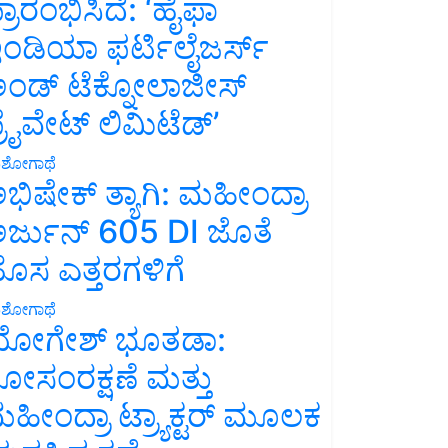
್ರಾರಂಭಿಸಿದೆ: ‘ಹೈಫಾ
ಂಡಿಯಾ ಫರ್ಟಿಲೈಜರ್ಸ್
ಂಡ್ ಟೆಕ್ನೋಲಾಜೀಸ್
್ರೈವೇಟ್ ಲಿಮಿಟೆಡ್’
ಶೋಗಾಥೆ
ಭಿಷೇಕ್ ತ್ಯಾಗಿ: ಮಹೀಂದ್ರಾ
ರ್ಜುನ್ 605 DI ಜೊತೆ
ೊಸ ಎತ್ತರಗಳಿಗೆ
ಶೋಗಾಥೆ
ೋಗೇಶ್ ಭೂತಡಾ:
ೋಸಂರಕ್ಷಣೆ ಮತ್ತು
ಹೀಂದ್ರಾ ಟ್ರ್ಯಾಕ್ಟರ್ ಮೂಲಕ