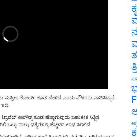
ಕ
ವ
ನ
ಮ
ತ
ತ
ಸುದ
ಭ
ು ಸುಪ್ರೀಂ ಕೋರ್ಟ್ ಕೂಡ ಹೇಳಿದೆ ಎಂದು ನೌಕರರು ವಾದಿಸಿದ್ದಾರೆ.
F
 ಇದೆ.
ಅ
ಟ್ರಾವೆಲ್ ಅಲೌನ್ಸ್ ಕೂಡ ಹೆಚ್ಚಾಗುವುದು ಬಹುತೇಕ ನಿಶ್ಚಿತ
ಿಗೆ ಒಟ್ಟು ನಾಲ್ಕು ಭತ್ಯೆಗಳಲ್ಲಿ ಹೆಚ್ಚಳದ ಲಾಭ ಸಿಗಲಿದೆ.
ಅಗ
ಡಬಲ್ ಆಗಿದೆ. ಇದೀಗ ಜುಲೈ ತಿಂಗಳಿನಲ್ಲಿ ಮತ್ತೆ ಡಿಎ ಏರಿಕೆಯಾಗುವ
ಕ