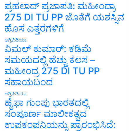
ಪ್ರಹಲಾದ್ ಪ್ರಜಾಪತಿ: ಮಹೀಂದ್ರಾ
275 DI TU PP ಜೊತೆಗೆ ಯಶಸ್ಸಿನ
ಹೊಸ ಎತ್ತರಗಳಿಗೆ
ಅಗ್ರಿಪಿಡಿಯಾ
ವಿಮಲ್ ಕುಮಾರ್: ಕಡಿಮೆ
ಸಮಯದಲ್ಲಿ ಹೆಚ್ಚು ಕೆಲಸ –
ಮಹೀಂದ್ರ 275 DI TU PP
ಸಹಾಯದಿಂದ
ಅಗ್ರಿಪಿಡಿಯಾ
ಹೈಫಾ ಗುಂಪು ಭಾರತದಲ್ಲಿ
ಸಂಪೂರ್ಣ ಮಾಲೀಕತ್ವದ
ಉಪಕಂಪನಿಯನ್ನು ಪ್ರಾರಂಭಿಸಿದೆ: