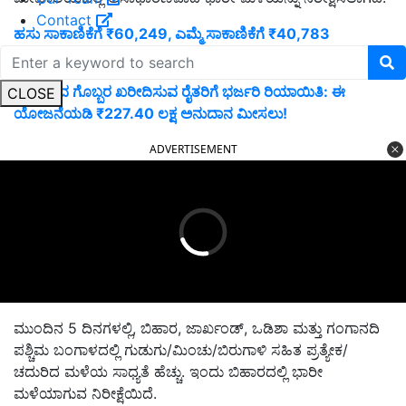
Contact
ಹಸು ಸಾಕಾಣಿಕೆಗೆ ₹60,249, ಎಮ್ಮೆ ಸಾಕಾಣಿಕೆಗೆ ₹40,783
ಸಹಾಯಧನ! ಯಾವ ಪ್ರಾಣಿ ಸಾಕಾಣಿಕೆಗೆ ಎಷ್ಟು ಹಣ ಗೊತ್ತೆ?
ಸಾವಯವ ಗೊಬ್ಬರ ಖರೀದಿಸುವ ರೈತರಿಗೆ ಭರ್ಜರಿ ರಿಯಾಯಿತಿ: ಈ
CLOSE
ಯೋಜನೆಯಡಿ ₹227.40 ಲಕ್ಷ ಅನುದಾನ ಮೀಸಲು!
ADVERTISEMENT
ಮುಂದಿನ 5 ದಿನಗಳಲ್ಲಿ, ಬಿಹಾರ, ಜಾರ್ಖಂಡ್, ಒಡಿಶಾ ಮತ್ತು ಗಂಗಾನದಿ
ಪಶ್ಚಿಮ ಬಂಗಾಳದಲ್ಲಿ ಗುಡುಗು/ಮಿಂಚು/ಬಿರುಗಾಳಿ ಸಹಿತ ಪ್ರತ್ಯೇಕ/
ಚದುರಿದ ಮಳೆಯ ಸಾಧ್ಯತೆ ಹೆಚ್ಚು. ಇಂದು ಬಿಹಾರದಲ್ಲಿ ಭಾರೀ
ಮಳೆಯಾಗುವ ನಿರೀಕ್ಷೆಯಿದೆ.