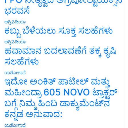
ಭರವಸೆ
ಅಗ್ರಿಪಿಡಿಯಾ
ಕಬ್ಬು ಬೆಳೆಯಲು ಸೂಕ್ತ ಸಲಹೆಗಳು
ಅಗ್ರಿಪಿಡಿಯಾ
ಹವಾಮಾನ ಬದಲಾವಣೆಗೆ ತಕ್ಕ ಕೃಷಿ
ಸಲಹೆಗಳು
ಯಶೋಗಾಥೆ
ಇದೋ ಅಂಕಿತ್ ಪಾಟೀಲ್ ಮತ್ತು
ಮಹೀಂದ್ರಾ 605 NOVO ಟ್ರಾಕ್ಟರ್
ಬಗ್ಗೆ ನಿಮ್ಮ ಹಿಂದಿ ಡಾಕ್ಯುಮೆಂಟ್‌ನ
ಕನ್ನಡ ಅನುವಾದ:
ಯಶೋಗಾಥೆ