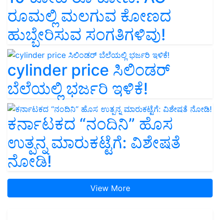
ರೂಮಲ್ಲಿ ಮಲಗುವ ಕೋಣದ
ಹುಬ್ಬೇರಿಸುವ ಸಂಗತಿಗಳಿವು!
cylinder price ಸಿಲಿಂಡರ್‌
ಬೆಲೆಯಲ್ಲಿ ಭರ್ಜರಿ ಇಳಿಕೆ!
ಕರ್ನಾಟಕದ “ನಂದಿನಿ” ಹೊಸ
ಉತ್ಪನ್ನ ಮಾರುಕಟ್ಟೆಗೆ: ವಿಶೇಷತೆ
ನೋಡಿ!
View More