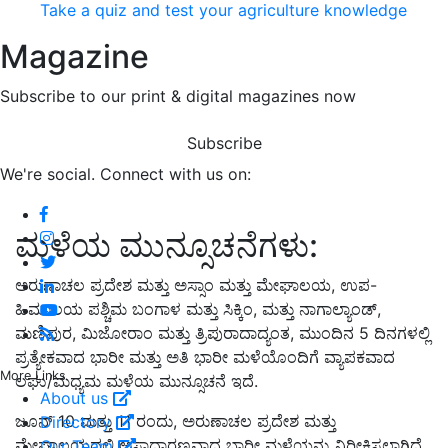
Take a quiz and test your agriculture knowledge
Magazine
Subscribe to our print & digital magazines now
Subscribe
We're social. Connect with us on:
ಮಳೆಯ ಮುನ್ಸೂಚನೆಗಳು:
ಅರುಣಾಚಲ ಪ್ರದೇಶ ಮತ್ತು ಅಸ್ಸಾಂ ಮತ್ತು ಮೇಘಾಲಯ, ಉಪ-
ಹಿಮಾಲಯ ಪಶ್ಚಿಮ ಬಂಗಾಳ ಮತ್ತು ಸಿಕ್ಕಿಂ, ಮತ್ತು ನಾಗಾಲ್ಯಾಂಡ್,
ಮಣಿಪುರ, ಮಿಜೋರಾಂ ಮತ್ತು ತ್ರಿಪುರಾದಾದ್ಯಂತ, ಮುಂದಿನ 5 ದಿನಗಳಲ್ಲಿ
ಪ್ರತ್ಯೇಕವಾದ ಭಾರೀ ಮತ್ತು ಅತಿ ಭಾರೀ ಮಳೆಯೊಂದಿಗೆ ವ್ಯಾಪಕವಾದ
More Links
ಲಘು/ಮಧ್ಯಮ ಮಳೆಯ ಮುನ್ಸೂಚನೆ ಇದೆ.
About us
ಜೂನ್ 10 ಮತ್ತು 11 ರಂದು, ಅರುಣಾಚಲ ಪ್ರದೇಶ ಮತ್ತು
Directory
ಮೇಘಾಲಯದಲ್ಲಿ ಅಸಾಧಾರಣವಾದ ಭಾರೀ ಮಳೆಯನ್ನು ನಿರೀಕ್ಷಿಸಲಾಗಿದೆ.
Our Team