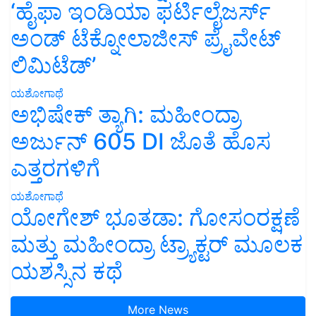
‘ಹೈಫಾ ಇಂಡಿಯಾ ಫರ್ಟಿಲೈಜರ್ಸ್
ಅಂಡ್ ಟೆಕ್ನೋಲಾಜೀಸ್ ಪ್ರೈವೇಟ್
ಲಿಮಿಟೆಡ್’
ಯಶೋಗಾಥೆ
ಅಭಿಷೇಕ್ ತ್ಯಾಗಿ: ಮಹೀಂದ್ರಾ
ಅರ್ಜುನ್ 605 DI ಜೊತೆ ಹೊಸ
ಎತ್ತರಗಳಿಗೆ
ಯಶೋಗಾಥೆ
ಯೋಗೇಶ್ ಭೂತಡಾ: ಗೋಸಂರಕ್ಷಣೆ
ಮತ್ತು ಮಹೀಂದ್ರಾ ಟ್ರ್ಯಾಕ್ಟರ್ ಮೂಲಕ
ಯಶಸ್ಸಿನ ಕಥೆ
More News