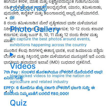
ಹಾಗೆಯೇ ಕೇರಳ, ಮಾಹೆ ಮತ್ತು ಲಕ್ಷದ್ವೀಪದಾದ್ಯಂತ ಗುಡುಗು/ಮಿಂಚು
ಯಶೋಗಾಥೆ
ಸಹಿತ ಮಳೆಯಾಗುವ ಸಾಧ್ಯತೆ; ಆಂಧ್ರಪ್ರದೇಶ, ಯಾನಂ, ತಮಿಳುನಾಡು,
ಪುದುಚೇರಿ, ಕಾರೈಕಲ್ ಮತ್ತು ತೆಲಂಗಾಣದಲ್ಲಿ ಅಲ್ಲಲ್ಲಿ ಮಳೆಯಾಗಲಿದೆ.
8 ರಂದು ತಮಿಳುನಾಡಿನ ಮೇಲೆ ಪ್ರತ್ಯೇಕವಾದ ಭಾರೀ ಮಳೆಯಾಗುವ
Photo Gallery
ನಿರೀಕ್ಷೆಯಿದೆ; 12ರಂದು ದಕ್ಷಿಣ ಒಳ ಕರ್ನಾಟಕ; 10-12 ರಂದು ಕರಾವಳಿ
ಕರ್ನಾಟಕ; ಮತ್ತು ಜೂನ್ 8, 10, 11 ಮತ್ತು 12 ರಂದು ಕೇರಳ ಮತ್ತು
We capture the best photos around events,
ಮಾಹೆ.
exhibitions happening across the country
ಮುಂದಿನ ಕೆಲವು ದಿನಗಳಲ್ಲಿ ಈಶಾನ್ಯ ಭಾರತ, ಉಪ ಹಿಮಾಲಯ ಪಶ್ಚಿಮ
ಬಂಗಾಳ ಮತ್ತು ಸಿಕ್ಕಿಂನಲ್ಲಿ ಭಾರೀ ಮಳೆಯಾಗುವ ಮುನ್ಸೂಚನೆ ಇದೆ ಎಂದು
ಭಾರತೀಯ ಹವಾಮಾನ ಇಲಾಖೆ (IMD) ಬುಧವಾರ ಪ್ರಕಟಿಸಿದೆ.
Videos
7th Pay : ಸಂಬಳದ ಹೊರತಾಗಿಯೂ ನೌಕರರಿಗೆ ದೊರೆಯಲಿದೆ ಲಾಭ!
Handpicked videos to inspire the nation on
ಏನಿದು ಗೊತ್ತೆ!
agriculture and related industry
EPFO: 6 ಕೋಟಿಗೂ ಹೆಚ್ಚು ಸರ್ಕಾರಿ ನೌಕರರಿಗೆ ಭರ್ಜರಿ ಸುದ್ದಿ; ಈ
ದಿನದಂದು ನಿಮ್ಮ ಖಾತೆಗೆ ಬರಲಿದೆ ₹80,000!
Quiz