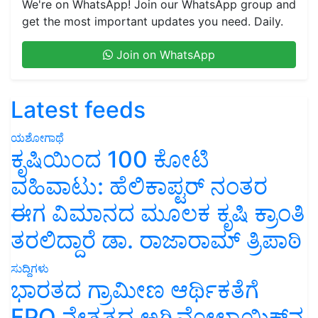
We're on WhatsApp! Join our WhatsApp group and
get the most important updates you need. Daily.
Join on WhatsApp
Latest feeds
ಯಶೋಗಾಥೆ
ಕೃಷಿಯಿಂದ 100 ಕೋಟಿ
ವಹಿವಾಟು: ಹೆಲಿಕಾಪ್ಟರ್ ನಂತರ
ಈಗ ವಿಮಾನದ ಮೂಲಕ ಕೃಷಿ ಕ್ರಾಂತಿ
ತರಲಿದ್ದಾರೆ ಡಾ. ರಾಜಾರಾಮ್ ತ್ರಿಪಾಠಿ
ಸುದ್ದಿಗಳು
ಭಾರತದ ಗ್ರಾಮೀಣ ಆರ್ಥಿಕತೆಗೆ
FPO ನೇತೃತ್ವದ ಅಗ್ರಿವೋಲ್ಟಾಯಿಕ್ಸ್‌ನ