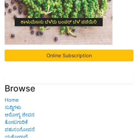
Online Subscription
Browse
Home
ಸುದ್ದಿಗಳು
ಆರೋಗ್ಯ ಜೀವನ
ತೋಟಗಾರಿಕೆ
ಪಶುಸಂಗೋಪನೆ
ಯಶೋಗಾಥೆ