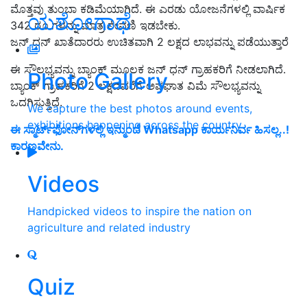
ಮೊತ್ತವು ತುಂಬಾ ಕಡಿಮೆಯಾಗಿದೆ. ಈ ಎರಡು ಯೋಜನೆಗಳಲ್ಲಿ ವಾರ್ಷಿಕ
ಯಶೋಗಾಥೆ
342 ರೂ.ಗಳನ್ನು ಮಾತ್ರ ಠೇವಣಿ ಇಡಬೇಕು.
ಜನ್ ಧನ್ ಖಾತೆದಾರರು ಉಚಿತವಾಗಿ 2 ಲಕ್ಷದ ಲಾಭವನ್ನು ಪಡೆಯುತ್ತಾರೆ
ಈ ಸೌಲಭ್ಯವನ್ನು ಬ್ಯಾಂಕ್ ಮೂಲಕ ಜನ್ ಧನ್ ಗ್ರಾಹಕರಿಗೆ ನೀಡಲಾಗಿದೆ.
Photo Gallery
ಬ್ಯಾಂಕ್ ಗ್ರಾಹಕರಿಗೆ 2 ಲಕ್ಷದವರೆಗೆ ಅಪಘಾತ ವಿಮೆ ಸೌಲಭ್ಯವನ್ನು
ಒದಗಿಸುತ್ತಿದೆ.
We capture the best photos around events,
exhibitions happening across the country
ಈ ಸ್ಮಾರ್ಟ್‌ಫೋನ್‌ಗಳಲ್ಲಿ ಇನ್ಮುಂದೆ Whatsapp ಕಾರ್ಯನಿರ್ವ ಹಿಸಲ್ಲ..!
ಕಾರಣವೇನು.
Videos
Handpicked videos to inspire the nation on
agriculture and related industry
Quiz