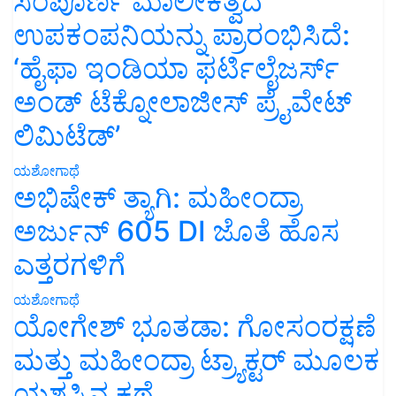
ಸಂಪೂರ್ಣ ಮಾಲೀಕತ್ವದ
ಉಪಕಂಪನಿಯನ್ನು ಪ್ರಾರಂಭಿಸಿದೆ:
‘ಹೈಫಾ ಇಂಡಿಯಾ ಫರ್ಟಿಲೈಜರ್ಸ್
ಅಂಡ್ ಟೆಕ್ನೋಲಾಜೀಸ್ ಪ್ರೈವೇಟ್
ಲಿಮಿಟೆಡ್’
ಯಶೋಗಾಥೆ
ಅಭಿಷೇಕ್ ತ್ಯಾಗಿ: ಮಹೀಂದ್ರಾ
ಅರ್ಜುನ್ 605 DI ಜೊತೆ ಹೊಸ
ಎತ್ತರಗಳಿಗೆ
ಯಶೋಗಾಥೆ
ಯೋಗೇಶ್ ಭೂತಡಾ: ಗೋಸಂರಕ್ಷಣೆ
ಮತ್ತು ಮಹೀಂದ್ರಾ ಟ್ರ್ಯಾಕ್ಟರ್ ಮೂಲಕ
ಯಶಸ್ಸಿನ ಕಥೆ