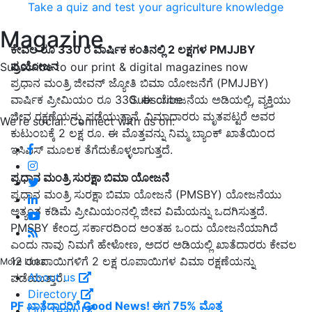
Take a quiz and test your agriculture knowledge
Magazine
ಕೇವಲ ರೂ 330 ರ ವಾರ್ಷಿಕ ಕಂತಿನಲ್ಲಿ 2 ಲಕ್ಷಗಳ PMJJBY
ಪ್ರಯೋಜನ
Subscribe to our print & digital magazines now
ಪ್ರಧಾನ ಮಂತ್ರಿ ಜೀವನ್ ಜ್ಯೋತಿ ಬಿಮಾ ಯೋಜನೆಗೆ (PMJJBY)
Subscribe
ವಾರ್ಷಿಕ ಪ್ರೀಮಿಯಂ ರೂ 330. ಈ ಯೋಜನೆಯ ಅಡಿಯಲ್ಲಿ, ವ್ಯಕ್ತಿಯು
ಜೀವ ರಕ್ಷಣೆಯನ್ನು ಪಡೆಯುತ್ತಾನೆ. ವಿಮಾದಾರರು ಮೃತಪಟ್ಟರೆ ಅವರ
We're social. Connect with us on:
ಕುಟುಂಬಕ್ಕೆ 2 ಲಕ್ಷ ರೂ. ಈ ಮೊತ್ತವನ್ನು ನಿಮ್ಮ ಬ್ಯಾಂಕ್ ಖಾತೆಯಿಂದ
ಇಸಿಎಸ್ ಮೂಲಕ ತೆಗೆದುಕೊಳ್ಳಲಾಗುತ್ತದೆ.
ಪ್ರಧಾನ ಮಂತ್ರಿ ಸುರಕ್ಷಾ ಬಿಮಾ ಯೋಜನೆ
ಪ್ರಧಾನ ಮಂತ್ರಿ ಸುರಕ್ಷಾ ಬಿಮಾ ಯೋಜನೆ (PMSBY) ಯೋಜನೆಯು
ಅತ್ಯಂತ ಕಡಿಮೆ ಪ್ರೀಮಿಯಂನಲ್ಲಿ ಜೀವ ವಿಮೆಯನ್ನು ಒದಗಿಸುತ್ತದೆ.
PMSBY ಕೇಂದ್ರ ಸರ್ಕಾರದಿಂದ ಅಂತಹ ಒಂದು ಯೋಜನೆಯಾಗಿದೆ
ಎಂದು ನಾವು ನಿಮಗೆ ಹೇಳೋಣ, ಅದರ ಅಡಿಯಲ್ಲಿ ಖಾತೆದಾರರು ಕೇವಲ
12 ರೂಪಾಯಿಗಳಿಗೆ 2 ಲಕ್ಷ ರೂಪಾಯಿಗಳ ವಿಮಾ ರಕ್ಷಣೆಯನ್ನು
More Links
About us
ಪಡೆಯುತ್ತಾರೆ.
Directory
PF ಖಾತೆದಾರರಿಗೆ Good News! ಈಗ 75% ಮೊತ್ತ
Our Team