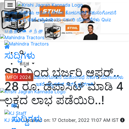
Home
ಸುದ್ದಿಗಳು
ಆರೋಗ್ಯ ಜೀವನ
ತೋಟಗಾರಿಕೆ
ಪಶುಸಂಗೋಪನೆ
ಯಶೋಗಾಥೆ
ಇತರೆ
ಅಗ್ರಿಪೀಡಿಯಾ
ಸರ್ಕಾರಿ ಯೋಜನೆಗಳು
Quiz
பத்திரிகை சந்தா
ಸುದ್ದಿಗಳು
ಕನ್ನಡ
SBI ನಿಂದ ಭರ್ಜರಿ ಆಫರ್..
MFOI 2024
ಪಶುಸಂಗೋಪನೆ
ಯಶೋಗಾಥೆ
ಸರ್ಕಾರಿ ಯೋಜನೆಗಳು
28 ರೂ. ಡೆಪಾಸಿಟ್ ಮಾಡಿ 4
ಇತರೆ
ಮ್ಯಾಗಜಿನ್‌ ಸಬ್‌ಸ್ಕ್ರಿಪ್ಷನ್‌ಗಾಗಿ
ಲಕ್ಷದ ಲಾಭ ಪಡೆಯಿರಿ..!
ಸುದ್ದಿಗಳು
KJ Staff
Updated on: 17 October, 2022 11:07 AM IST