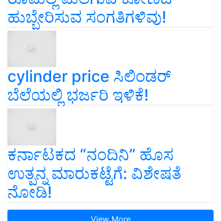
ಹುಬ್ಬೇರಿಸುವ ಸಂಗತಿಗಳಿವು!
cylinder price ಸಿಲಿಂಡರ್‌
ಬೆಲೆಯಲ್ಲಿ ಭರ್ಜರಿ ಇಳಿಕೆ!
ಕರ್ನಾಟಕದ “ನಂದಿನಿ” ಹೊಸ
ಉತ್ಪನ್ನ ಮಾರುಕಟ್ಟೆಗೆ: ವಿಶೇಷತೆ
ನೋಡಿ!
View More