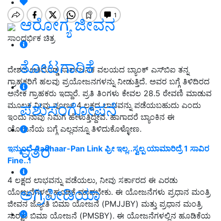
ಆರೋಗ್ಯ ಜೀವನ
ಸಾಂದರ್ಭಿಕ ಚಿತ್ರ
ತೋಟಗಾರಿಕೆ
ದೇಶದ ಅತಿದೊಡ್ಡ ಸಾರ್ವಜನಿಕ ವಲಯದ ಬ್ಯಾಂಕ್ ಎಸ್‌ಬಿಐ ತನ್ನ
ಗ್ರಾಹಕರಿಗೆ ಹಲವು ಪ್ರಯೋಜನಗಳನ್ನು ನೀಡುತ್ತಿದೆ. ಅವರ ಬಗ್ಗೆ ತಿಳಿದಿರದ
ಅನೇಕ ಗ್ರಾಹಕರು ಇದ್ದಾರೆ. ಪ್ರತಿ ತಿಂಗಳು ಕೇವಲ 28.5 ಠೇವಣಿ ಮಾಡುವ
ಪಶುಸಂಗೋಪನೆ
ಮೂಲಕ ನೀವು ಪೂರ್ಣ 4 ಲಕ್ಷದ ಲಾಭವನ್ನು ಪಡೆಯಬಹುದು ಎಂದು
ಇಂದು ನಾವು ನಿಮಗೆ ಹೇಳುತ್ತಿದ್ದೇವೆ. ಹಾಗಾದರೆ ಬ್ಯಾಂಕಿನ ಈ
ಯೋಜನೆಯ ಬಗ್ಗೆ ಎಲ್ಲವನ್ನೂ ತಿಳಿದುಕೊಳ್ಳೋಣ.
ಇತರೆ
ಇನ್ಮುಂದೆ Aadhaar-Pan Link ಫ್ರೀ ಇಲ್ಲ..ಸ್ವಲ್ಪ ಯಾಮಾರಿದ್ರೆ 1 ಸಾವಿರ
Fine..!
4 ಲಕ್ಷದ ಲಾಭವನ್ನು ಪಡೆಯಲು, ನೀವು ಸರ್ಕಾರದ ಈ ಎರಡು
ಅಗ್ರಿಪೀಡಿಯಾ
ಯೋಜನೆಗಳಲ್ಲಿ ಹೂಡಿಕೆ ಮಾಡಬೇಕು. ಈ ಯೋಜನೆಗಳು ಪ್ರಧಾನ ಮಂತ್ರಿ
ಜೀವನ ಜ್ಯೋತಿ ಬಿಮಾ ಯೋಜನೆ (PMJJBY) ಮತ್ತು ಪ್ರಧಾನ ಮಂತ್ರಿ
ಸುರಕ್ಷಾ ಬಿಮಾ ಯೋಜನೆ (PMSBY). ಈ ಯೋಜನೆಗಳಲ್ಲಿನ ಹೂಡಿಕೆಯ