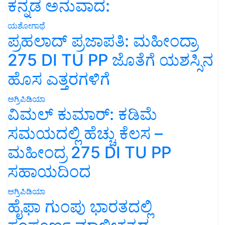
ಕನ್ನಡ ಅನುವಾದ:
ಯಶೋಗಾಥೆ
ಪ್ರಹಲಾದ್ ಪ್ರಜಾಪತಿ: ಮಹೀಂದ್ರಾ
275 DI TU PP ಜೊತೆಗೆ ಯಶಸ್ಸಿನ
ಹೊಸ ಎತ್ತರಗಳಿಗೆ
ಅಗ್ರಿಪಿಡಿಯಾ
ವಿಮಲ್ ಕುಮಾರ್: ಕಡಿಮೆ
ಸಮಯದಲ್ಲಿ ಹೆಚ್ಚು ಕೆಲಸ –
ಮಹೀಂದ್ರ 275 DI TU PP
ಸಹಾಯದಿಂದ
ಅಗ್ರಿಪಿಡಿಯಾ
ಹೈಫಾ ಗುಂಪು ಭಾರತದಲ್ಲಿ