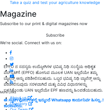
Take a quiz and test your agriculture knowledge
Magazine
Subscribe to our print & digital magazines now
Subscribe
We're social. Connect with us on:
EPFO ನ ಸದಸ್ಯರು ಉದ್ಯೋಗಿಗಳ ಭವಿಷ್ಯ ನಿಧಿ ಸಂಸ್ಥೆಯ ಅಧಿಕೃತ
ವೆಬ್‌ಸೈಟ್‌ಗೆ (EPFO) ಹೋಗುವ ಮೂಲಕ UAN ಇಲ್ಲದೆಯೇ ತಮ್ಮ
ಬ್ಯಾಲೆನ್ಸ್ ಅನ್ನು ಪರಿಶೀಲಿಸಬಹುದು. ಒಬ್ಬರ ಭವಿಷ್ಯ ನಿಧಿ ಬ್ಯಾಲೆನ್ಸ್ ಅನ್ನು
ಪರಿಶೀಲಿಸುವುದು ಸರಳವಾಗಿದೆ ಮತ್ತು ವಿವಿಧ ವಿಧಾನಗಳನ್ನು
ಬಳಸಿಕೊಂಡು UAN ಇಲ್ಲದೆಯೇ EPF ಹಣವನ್ನು ಹಿಂಪಡೆಯಬಹುದು.
More Links
About us
ಈ ಸ್ಮಾರ್ಟ್‌ಫೋನ್‌ಗಳಲ್ಲಿ ಇನ್ಮುಂದೆ Whatsapp ಕಾರ್ಯನಿರ್ವ ಹಿಸಲ್ಲ..!
Directory
ಕಾರಣವೇನು.
Our Team