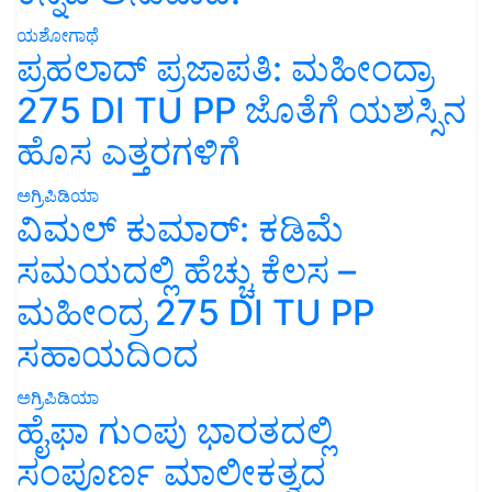
ಯಶೋಗಾಥೆ
ಪ್ರಹಲಾದ್ ಪ್ರಜಾಪತಿ: ಮಹೀಂದ್ರಾ
275 DI TU PP ಜೊತೆಗೆ ಯಶಸ್ಸಿನ
ಹೊಸ ಎತ್ತರಗಳಿಗೆ
ಅಗ್ರಿಪಿಡಿಯಾ
ವಿಮಲ್ ಕುಮಾರ್: ಕಡಿಮೆ
ಸಮಯದಲ್ಲಿ ಹೆಚ್ಚು ಕೆಲಸ –
ಮಹೀಂದ್ರ 275 DI TU PP
ಸಹಾಯದಿಂದ
ಅಗ್ರಿಪಿಡಿಯಾ
ಹೈಫಾ ಗುಂಪು ಭಾರತದಲ್ಲಿ
ಸಂಪೂರ್ಣ ಮಾಲೀಕತ್ವದ