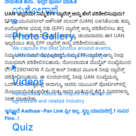
ನೇಮಕಾತಿ ಶುರು.. ಇಲ್ಲಿದೆ ಪೂರ್ಣ ಮಾಹಿತಿ
ಯಶೋಗಾಥೆ
UAN ಇಲ್ಲದೆಯೇ ನಿಮ್ಮ EPF ಬ್ಯಾಲೆನ್ಸ್ ಅನ್ನು ಹೇಗೆ ಪರಿಶೀಲಿಸುವುದು?
EPFO ಯುನಿವರ್ಸಲ್ ಅಕೌಂಟ್ ನಂಬರ್ (UAN) ಬಳಸಿಕೊಂಡು ತಮ್ಮ
ಉದ್ಯೋಗಿಗಳ ಭವಿಷ್ಯ ನಿಧಿ (EPF) ಬ್ಯಾಲೆನ್ಸ್ ಅನ್ನು ಪರಿಶೀಲಿಸಲು ತನ್ನ
Photo Gallery
ಸದಸ್ಯರಿಗೆ ಅವಕಾಶ ನೀಡುತ್ತದೆ. ಆದಾಗ್ಯೂ, ಚಂದಾದಾರರು ಈಗ UAN
ಇಲ್ಲದೆಯೂ ತಮ್ಮ EPF ಬ್ಯಾಲೆನ್ಸ್ ಅನ್ನು ಪರಿಶೀಲಿಸಬಹುದು.
We capture the best photos around events,
ನಿಮ್ಮ UAN ನಿಮಗೆ ನೆನಪಿಲ್ಲದಿದ್ದರೆ, ನಿಮ್ಮ EPF ಬ್ಯಾಲೆನ್ಸ್ ಅನ್ನು ನೀವು
exhibitions happening across the country
ಸುಲಭವಾಗಿ ಪರಿಶೀಲಿಸಬಹುದು. ನೋಂದಾಯಿತ ಮೊಬೈಲ್ ಸಂಖ್ಯೆಯಿಂದ
011-229014016 ಗೆ ಮಿಸ್ಡ್ ಕಾಲ್ ನೀಡುವ ಮೂಲಕ ನೀವು ಬ್ಯಾಲೆನ್ಸ್
ಪರಿಶೀಲಿಸಬಹುದು. ಈ ಸಂದರ್ಭದಲ್ಲಿ, ನೀವು UAN ಸಂಖ್ಯೆಯನ್ನು
Videos
ಒದಗಿಸುವ ಅಗತ್ಯವಿಲ್ಲ. ಆದಾಗ್ಯೂ, ಅವರು ಯುಎಎನ್ ಪೋರ್ಟಲ್‌ನಲ್ಲಿ
ನೋಂದಾಯಿಸಿಕೊಳ್ಳಬೇಕು ಮತ್ತು ಅವರ ಖಾತೆಯಲ್ಲಿ ಕೆವೈಸಿ ವಿವರಗಳನ್ನು
Handpicked videos to inspire the nation on
ಸೀಡ್ ಮಾಡಬೇಕು.
agriculture and related industry
ಇನ್ಮುಂದೆ Aadhaar-Pan Link ಫ್ರೀ ಇಲ್ಲ..ಸ್ವಲ್ಪ ಯಾಮಾರಿದ್ರೆ 1 ಸಾವಿರ
Fine..!
Quiz