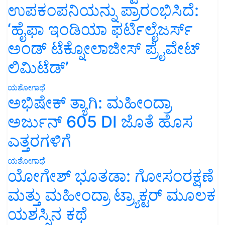
ಉಪಕಂಪನಿಯನ್ನು ಪ್ರಾರಂಭಿಸಿದೆ:
‘ಹೈಫಾ ಇಂಡಿಯಾ ಫರ್ಟಿಲೈಜರ್ಸ್
ಅಂಡ್ ಟೆಕ್ನೋಲಾಜೀಸ್ ಪ್ರೈವೇಟ್
ಲಿಮಿಟೆಡ್’
ಯಶೋಗಾಥೆ
ಅಭಿಷೇಕ್ ತ್ಯಾಗಿ: ಮಹೀಂದ್ರಾ
ಅರ್ಜುನ್ 605 DI ಜೊತೆ ಹೊಸ
ಎತ್ತರಗಳಿಗೆ
ಯಶೋಗಾಥೆ
ಯೋಗೇಶ್ ಭೂತಡಾ: ಗೋಸಂರಕ್ಷಣೆ
ಮತ್ತು ಮಹೀಂದ್ರಾ ಟ್ರ್ಯಾಕ್ಟರ್ ಮೂಲಕ
ಯಶಸ್ಸಿನ ಕಥೆ