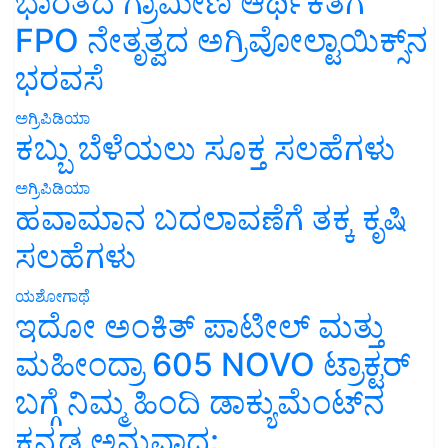
ಭಾರತದ ಗ್ರಾಮೀಣ ಆರ್ಥಿಕತೆಗೆ
FPO ನೇತೃತ್ವದ ಅಗ್ರಿವೋಲ್ಟಾಯಿಕ್ಸ್‌ನ
ಭರವಸೆ
ಅಗ್ರಿಪಿಡಿಯಾ
ಕಬ್ಬು ಬೆಳೆಯಲು ಸೂಕ್ತ ಸಲಹೆಗಳು
ಅಗ್ರಿಪಿಡಿಯಾ
ಹವಾಮಾನ ಬದಲಾವಣೆಗೆ ತಕ್ಕ ಕೃಷಿ
ಸಲಹೆಗಳು
ಯಶೋಗಾಥೆ
ಇದೋ ಅಂಕಿತ್ ಪಾಟೀಲ್ ಮತ್ತು
ಮಹೀಂದ್ರಾ 605 NOVO ಟ್ರಾಕ್ಟರ್
ಬಗ್ಗೆ ನಿಮ್ಮ ಹಿಂದಿ ಡಾಕ್ಯುಮೆಂಟ್‌ನ
ಕನ್ನಡ ಅನುವಾದ: