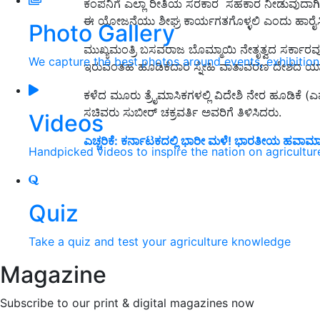
ಕಂಪನಿಗೆ ಎಲ್ಲಾ ರೀತಿಯ ಸರಕಾರ ಸಹಕಾರ ನೀಡುವುದಾಗಿ 
ಈ‌ ಯೋಜನೆಯು ಶೀಘ್ರ ಕಾರ್ಯಗತಗೊಳ್ಳಲಿ ಎಂದು ಹಾರೈಸ
Photo Gallery
ಮುಖ್ಯಮಂತ್ರಿ ಬಸವರಾಜ ಬೊಮ್ಮಾಯಿ ನೇತೃತ್ವದ ಸರ್ಕಾರವು ಹೂ
We capture the best photos around events, exhibitio
ಇರುವಂತಹ ಹೂಡಿಕೆದಾರ ಸ್ನೇಹಿ ವಾತಾವರಣ ದೇಶದ ಯಾವು
ಕಳೆದ ಮೂರು ತ್ರೈಮಾಸಿಕಗಳಲ್ಲಿ ವಿದೇಶಿ ನೇರ ಹೂಡಿಕೆ (ಎಫ
ಸಚಿವರು ಸುಬೀರ್ ಚಕ್ರವರ್ತಿ ಅವರಿಗೆ ತಿಳಿಸಿದರು.
Videos
ಎಚ್ಚರಿಕೆ: ಕರ್ನಾಟಕದಲ್ಲಿ ಭಾರೀ ಮಳೆ! ಭಾರತೀಯ ಹವಾ
Handpicked videos to inspire the nation on agricultur
Quiz
Take a quiz and test your agriculture knowledge
Magazine
Subscribe to our print & digital magazines now