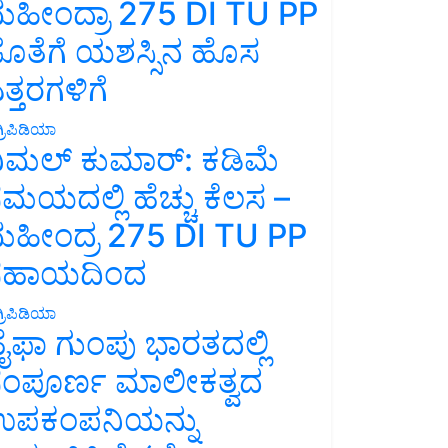
ಹೀಂದ್ರಾ 275 DI TU PP
ೊತೆಗೆ ಯಶಸ್ಸಿನ ಹೊಸ
ತ್ತರಗಳಿಗೆ
್ರಿಪಿಡಿಯಾ
ಿಮಲ್ ಕುಮಾರ್: ಕಡಿಮೆ
ಮಯದಲ್ಲಿ ಹೆಚ್ಚು ಕೆಲಸ –
ಹೀಂದ್ರ 275 DI TU PP
ಸಹಾಯದಿಂದ
್ರಿಪಿಡಿಯಾ
ೈಫಾ ಗುಂಪು ಭಾರತದಲ್ಲಿ
ಂಪೂರ್ಣ ಮಾಲೀಕತ್ವದ
ಪಕಂಪನಿಯನ್ನು