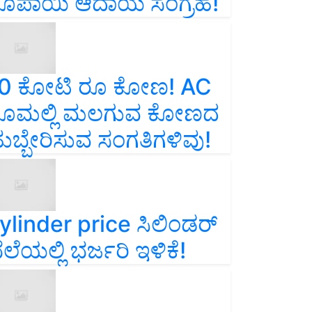
ೂಪಾಯಿ ಆದಾಯ ಸಂಗ್ರಹ!
0 ಕೋಟಿ ರೂ ಕೋಣ! AC
ೂಮಲ್ಲಿ ಮಲಗುವ ಕೋಣದ
ುಬ್ಬೇರಿಸುವ ಸಂಗತಿಗಳಿವು!
ylinder price ಸಿಲಿಂಡರ್‌
ೆಲೆಯಲ್ಲಿ ಭರ್ಜರಿ ಇಳಿಕೆ!