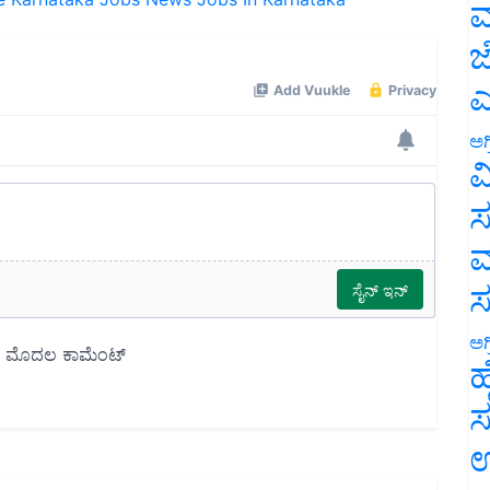
ಮ
ಜ
ಎ
ಅಗ
ವ
ಸ
ಮ
ಅಗ
ಹ
ಸ
ಉ