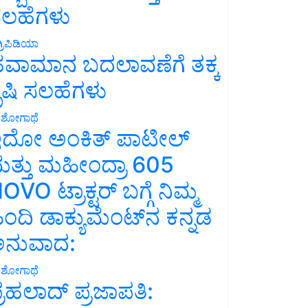
ಲಹೆಗಳು
್ರಿಪಿಡಿಯಾ
ವಾಮಾನ ಬದಲಾವಣೆಗೆ ತಕ್ಕ
ೃಷಿ ಸಲಹೆಗಳು
ಶೋಗಾಥೆ
ದೋ ಅಂಕಿತ್ ಪಾಟೀಲ್
ತ್ತು ಮಹೀಂದ್ರಾ 605
OVO ಟ್ರಾಕ್ಟರ್ ಬಗ್ಗೆ ನಿಮ್ಮ
ಿಂದಿ ಡಾಕ್ಯುಮೆಂಟ್‌ನ ಕನ್ನಡ
ನುವಾದ:
ಶೋಗಾಥೆ
್ರಹಲಾದ್ ಪ್ರಜಾಪತಿ: