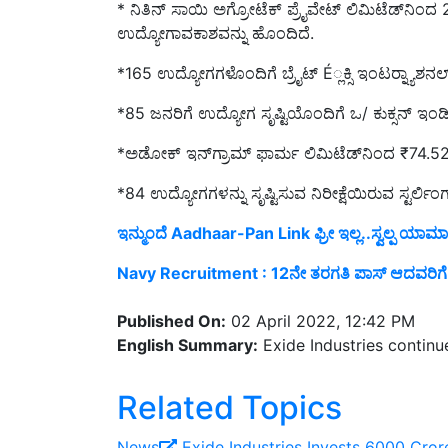
ಉದ್ಯೋಗಾವಕಾಶವನ್ನು ಹೊಂದಿದೆ.
*165 ಉದ್ಯೋಗಗಳೊಂದಿಗೆ ಬ್ರೈಟ್ É್ಲಕ್ಸಿ ಇಂಟರ್‍ನ್ಯಾಶನ
*85 ಜನರಿಗೆ ಉದ್ಯೋಗ ಸೃಷ್ಟಿಯೊಂದಿಗೆ ಒ/ ಕುಕ್ಸನ್ ಇ
*ಅಡೋಕ್ ಇನ್‍ಗ್ರಾಮ್ ಫಾರ್ಮ ಲಿಮಿಟೆಡ್‍ನಿಂದ ₹74.
*84 ಉದ್ಯೋಗಗಳನ್ನು ಸೃಷ್ಟಿಸುವ ನಿರೀಕ್ಷೆಯಿರುವ ಸ್ಟರ್ಲಿ
ಇನ್ಮುಂದೆ Aadhaar-Pan Link ಫ್ರೀ ಇಲ್ಲ..ಸ್ವಲ್ಪ ಯಾಮಾರಿ
Navy Recruitment : 12ನೇ ತರಗತಿ ಪಾಸ್ ಆದವರಿಗ
Published On:
02 April 2022, 12:42 PM
English Summary:
Exide Industries continu
Related Topics
News
Exide Industries
Invests 6000 Cror