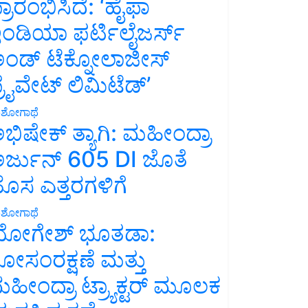
್ರಾರಂಭಿಸಿದೆ: ‘ಹೈಫಾ
ಂಡಿಯಾ ಫರ್ಟಿಲೈಜರ್ಸ್
ಂಡ್ ಟೆಕ್ನೋಲಾಜೀಸ್
್ರೈವೇಟ್ ಲಿಮಿಟೆಡ್’
ಶೋಗಾಥೆ
ಭಿಷೇಕ್ ತ್ಯಾಗಿ: ಮಹೀಂದ್ರಾ
ರ್ಜುನ್ 605 DI ಜೊತೆ
ೊಸ ಎತ್ತರಗಳಿಗೆ
ಶೋಗಾಥೆ
ೋಗೇಶ್ ಭೂತಡಾ:
ೋಸಂರಕ್ಷಣೆ ಮತ್ತು
ಹೀಂದ್ರಾ ಟ್ರ್ಯಾಕ್ಟರ್ ಮೂಲಕ