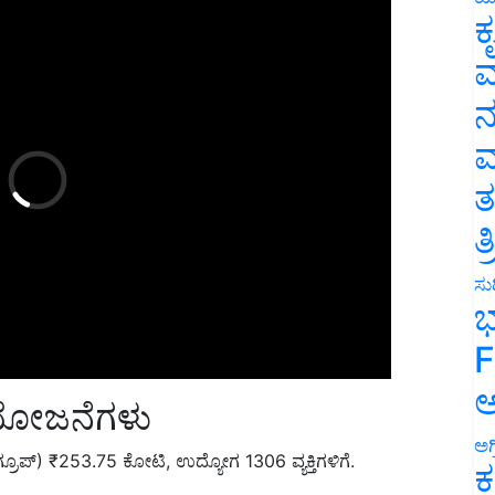
ಕ
ವ
ನ
ಮ
ತ
ತ
ಸುದ
ಭ
F
ಯೋಜನೆಗಳು
ಅ
ಗ್ರೂಪ್) ₹253.75 ಕೋಟಿ, ಉದ್ಯೋಗ 1306 ವ್ಯಕ್ತಿಗಳಿಗೆ.
ಅಗ
ಕ
 231.82 ಕೋಟಿ ಯೋಜನೆಯು 965 ವ್ಯಕ್ತಿಗಳಿಗೆ