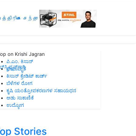
த்திரிகை சந்தா
op on Krishi Jagran
ಪಿ.ಎಂ. ಕಿಸಾನ್
ಸ್ಕ್ರಿಪ್ಷನ್‌ಗಾಗಿ
ಜೀವಾಮೃತ
ಕಿಸಾನ್ ಕ್ರೇಡಿಟ್ ಕಾರ್ಡ್
ಬೆಳೆಗಳ ರೋಗ
ಕೃಷಿ ಯಂತ್ರೋಪಕರಣಗಳ ಸಹಾಯಧನ
ಆಡು ಸಾಕಾಣಿಕೆ
ಉದ್ಯೋಗ
op Stories