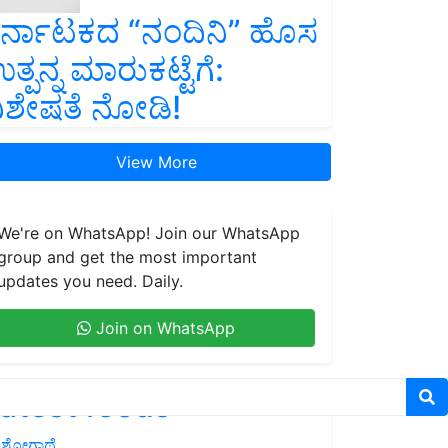
ರ್ನಾಟಕದ “ನಂದಿನಿ” ಹೊಸ
ತ್ಪನ್ನ ಮಾರುಕಟ್ಟೆಗೆ:
ಿಶೇಷತೆ ನೋಡಿ!
View More
We're on WhatsApp! Join our WhatsApp
group and get the most important
updates you need. Daily.
Join on WhatsApp
atest feeds
ಶೋಗಾಥೆ