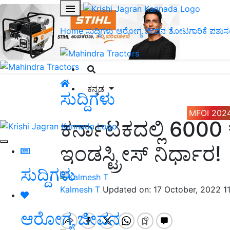
Home
ಸುದ್ದಿಗಳು
ಆರೋಗ್ಯ ಜೀವನ
ತೋಟಗಾರಿಕೆ
ಪಶುಸ
ಕನ್ನಡ
ಸುದ್ದಿಗಳು
MFOI 202
ಕರ್ನಾಟಕದಲ್ಲಿ 6000 
ಇಂಡಸ್ಟ್ರೀಸ್ ನಿರ್ಧಾರ!
ಸುದ್ದಿಗಳು
Kalmesh T
Updated on: 17 October, 2022 1
ಆರೋಗ್ಯ ಜೀವನ