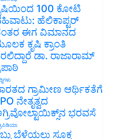
ೃಷಿಯಿಂದ 100 ಕೋಟಿ
ಹಿವಾಟು: ಹೆಲಿಕಾಪ್ಟರ್
ಂತರ ಈಗ ವಿಮಾನದ
ೂಲಕ ಕೃಷಿ ಕ್ರಾಂತಿ
ರಲಿದ್ದಾರೆ ಡಾ. ರಾಜಾರಾಮ್
್ರಿಪಾಠಿ
್ದಿಗಳು
ಾರತದ ಗ್ರಾಮೀಣ ಆರ್ಥಿಕತೆಗೆ
PO ನೇತೃತ್ವದ
ಗ್ರಿವೋಲ್ಟಾಯಿಕ್ಸ್‌ನ ಭರವಸೆ
್ರಿಪಿಡಿಯಾ
ಬ್ಬು ಬೆಳೆಯಲು ಸೂಕ್ತ