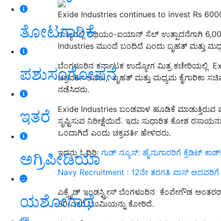
Exide Industries continues to invest Rs 600
ತೋಟಗಾರಿಕೆ
ರಾಜ್ಯದಲ್ಲಿ ಲಿಥಿಯಂ-ಐಯಾನ್ ಸೆಲ್ ಉತ್ಪಾದನೆಗಾಗಿ 
Industries ಮುಂದೆ ಬಂದಿದೆ ಎಂದು ಬೃಹತ್ ಮತ್ತು ಮಧ್ಯಮ
ಬೆಂಗಳೂರಿನ ಕರ್ನಾಟಕ ಉದ್ಯೋಗ ಮಿತ್ರ ಕಚೇರಿಯಲ್ಲಿ Exi
ಪಶುಸಂಗೋಪನೆ
ಚಕ್ರವರ್ತಿ ಅವರು, ಬೃಹತ್ ಮತ್ತು ಮಧ್ಯಮ ಕೈಗಾರಿಕಾ ಸಚ
ನಡೆಸಿದರು.
Exide Industries ಬಂಡವಾಳ ಹೂಡಿಕೆ ಮಾಡುತ್ತಿರುವ ಪ
ಇತರೆ
ಸೃಷ್ಟಿಸುವ ನಿರೀಕ್ಷೆಯಿದೆ. ಇದು ಸುಧಾರಿತ ಕೋಶ ರಸಾಯನಶಾಸ್
ಒಂದಾಗಿದೆ ಎಂದು ಚಕ್ರವರ್ತಿ ಹೇಳಿದರು.
ಇದನ್ನು ಓದಿರಿ:
ಗುಡ್‌ ನ್ಯೂಸ್‌: ಹೈನುಗಾರರಿಗೆ ಕ್ರೆಡಿಟ್‌ ಕಾ
ಅಗ್ರಿಪೀಡಿಯಾ
Navy Recruitment : 12ನೇ ತರಗತಿ ಪಾಸ್ ಆದವರಿಗೆ
ಎಕ್ಸೈಡ್ ಇಂಡಸ್ಟ್ರೀಸ್ ಬೆಂಗಳೂರಿನ ಕೆಂಪೇಗೌಡ ಅಂತರರಾ
ಯಶೋಗಾಥೆ
80 ಎಕರೆ ಭೂಮಿಯನ್ನು ಕೋರಿದೆ.