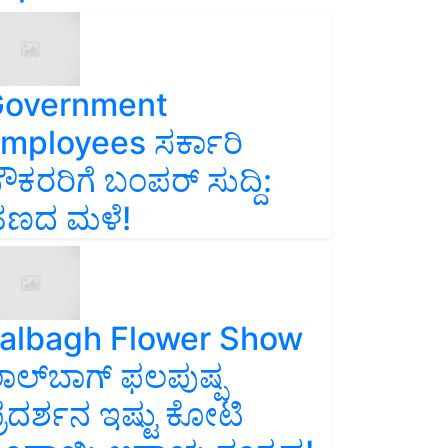
overnment
mployees ಸರ್ಕಾರಿ
ೌಕರರಿಗೆ ಬಂಪರ್‌ ಸುದ್ದಿ:
ಣದ ಮಳೆ!
albagh Flower Show
ಾಲ್‌ಬಾಗ್ ಫಲಪುಷ್ಪ
್ರದರ್ಶನ ಇಷ್ಟು ಕೋಟಿ