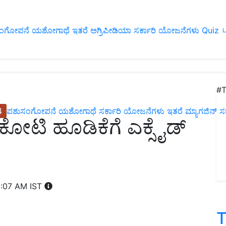
ಂಗೋಪನೆ
ಯಶೋಗಾಥೆ
ಇತರೆ
ಅಗ್ರಿಪೀಡಿಯಾ
ಸರ್ಕಾರಿ ಯೋಜನೆಗಳು
Quiz
ப
#T
4
ಪಶುಸಂಗೋಪನೆ
ಯಶೋಗಾಥೆ
ಸರ್ಕಾರಿ ಯೋಜನೆಗಳು
ಇತರೆ
ಮ್ಯಾಗಜಿನ್‌ ಸಬ್‌
ಕೋಟಿ ಹೂಡಿಕೆಗೆ ಎಕ್ಸೈಡ್
1:07 AM IST
T