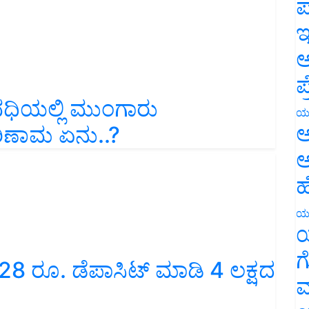
ಪ
ಇ
ಅ
ಪ
ಿಯಲ್ಲಿ ಮುಂಗಾರು
ರಿಣಾಮ ಏನು..?
ಯ
ಅ
ಅ
ಹ
ಯ
ಯ
28 ರೂ. ಡೆಪಾಸಿಟ್ ಮಾಡಿ 4 ಲಕ್ಷದ
ಗ
ಮ