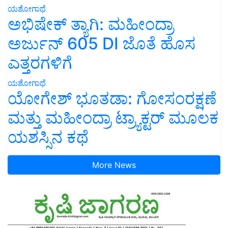
ಯಶೋಗಾಥೆ
ಅಭಿಷೇಕ್ ತ್ಯಾಗಿ: ಮಹೀಂದ್ರಾ
ಅರ್ಜುನ್ 605 DI ಜೊತೆ ಹೊಸ
ಎತ್ತರಗಳಿಗೆ
ಯಶೋಗಾಥೆ
ಯೋಗೇಶ್ ಭೂತಡಾ: ಗೋಸಂರಕ್ಷಣೆ
ಮತ್ತು ಮಹೀಂದ್ರಾ ಟ್ರ್ಯಾಕ್ಟರ್ ಮೂಲಕ
ಯಶಸ್ಸಿನ ಕಥೆ
More News