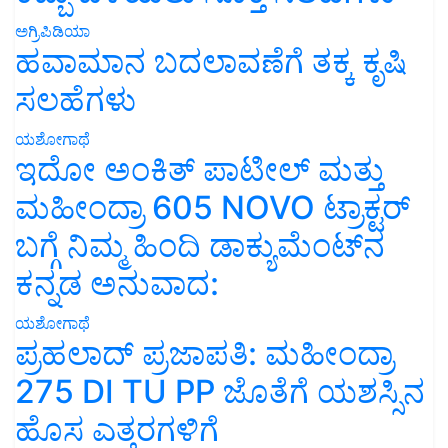
ಅಗ್ರಿಪಿಡಿಯಾ
ಹವಾಮಾನ ಬದಲಾವಣೆಗೆ ತಕ್ಕ ಕೃಷಿ
ಸಲಹೆಗಳು
ಯಶೋಗಾಥೆ
ಇದೋ ಅಂಕಿತ್ ಪಾಟೀಲ್ ಮತ್ತು
ಮಹೀಂದ್ರಾ 605 NOVO ಟ್ರಾಕ್ಟರ್
ಬಗ್ಗೆ ನಿಮ್ಮ ಹಿಂದಿ ಡಾಕ್ಯುಮೆಂಟ್‌ನ
ಕನ್ನಡ ಅನುವಾದ:
ಯಶೋಗಾಥೆ
ಪ್ರಹಲಾದ್ ಪ್ರಜಾಪತಿ: ಮಹೀಂದ್ರಾ
275 DI TU PP ಜೊತೆಗೆ ಯಶಸ್ಸಿನ
ಹೊಸ ಎತ್ತರಗಳಿಗೆ