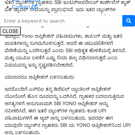
ಇತರೆ ಬ್ಯಾಂಕ್‌ಗಳ ಗ್ರಾಹಕರು SBI ಇಂಟರ್‌ಆಪರೇಬಲ್ ಕಾರ್ಡ್‌ಲೆಸ್ ಕ್ಯಾಶ್
Contact
ವಿತ್ ಡ್ರಾವಲ್ ಸೇವೆಯನ್ನು ಪ್ರಾರಂಭಿಸಿದೆ. ಇದು ಇತರ ಬ್ಯಾಂಕ್‌ಗಳ
ಗ್ರಾಹಕರು ಈ ಅನುಕೂಲಕರ ಮತ್ತು ನವೀನ ನಗದು ಹಿಂಪಡೆಯುವ
ಪರಿಹಾರದ ಲಾಭವನ್ನು ಪಡೆಯಲು ಅನುಮತಿಸುತ್ತದೆ.
CLOSE
ಇದಲ್ಲದೆ, Yono ಅಪ್ಲಿಕೇಶನ್ ವಹಿವಾಟುಗಳು, ಶಾಪಿಂಗ್ ಮತ್ತು ಇತರ
ಪಾವತಿಗಳನ್ನು ಸುಗಮಗೊಳಿಸುತ್ತದೆ. ಆದರೆ ಈ ಚಟುವಟಿಕೆಗಳಿಗೆ
ವೇದಿಕೆಯನ್ನು ಒದಗಿಸುತ್ತದೆ ಎಂದು SBI ಅಧಿಕೃತ ಹೇಳಿಕೆಯಲ್ಲಿ ತಿಳಿಸಿದೆ.
ಮತ್ತು ಯುಪಿಐ ಬಳಕೆಗೆ ಎಷ್ಟು ಸೇವಾ ಶುಲ್ಕ ವಿಧಿಸಲಾಗುತ್ತದೆ ಎಂಬ
ವಿಷಯವನ್ನು ಇನ್ನು ಸ್ಪಷ್ಟಪಡಿಸಬೇಕಾಗಿದೆ.
ಯಾರಾದರೂ ಅಪ್ಲಿಕೇಶನ್ ಬಳಸಬಹುದು
ಇದರೊಂದಿಗೆ ಎಸ್‌ಬಿಐ ತನ್ನ ಡಿಜಿಟಲ್ ಬ್ಯಾಂಕಿಂಗ್ ಅಪ್ಲಿಕೇಶನ್
ಯೋನೋಗೆ ಹೊಸ ರೂಪವನ್ನು ಒದಗಿಸಿದೆ. ಗ್ರಾಹಕರ ಬದಲಾಗುತ್ತಿರುವ
ಅಗತ್ಯಗಳಿಗೆ ಅನುಗುಣವಾಗಿ SBI YONO ಅಪ್ಲಿಕೇಶನ್ ಅನ್ನು
ನವೀಕರಿಸಿದೆ. ಈಗ ಇತರೆ ಬ್ಯಾಂಕ್‌ಗಳ ಗ್ರಾಹಕರು ಕೂಡ UPI
ವಹಿವಾಟುಗಳಿಗೆ ಈ ಆ್ಯಪ್ ಅನ್ನು ಬಳಸಬಹುದು. ಇದರರ್ಥ ಈಗ
ಯಾವುದೇ ಬ್ಯಾಂಕ್‌ನ ಗ್ರಾಹಕರು SBI ಯ YONO ಅಪ್ಲಿಕೇಶನ್‌ನಿಂದ UPI
ಅನ್ನು ಬಳಸಬಹುದು