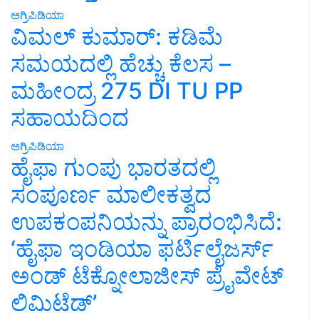
ಅಗ್ರಿಪಿಡಿಯಾ
ವಿಮಲ್ ಕುಮಾರ್: ಕಡಿಮೆ
ಸಮಯದಲ್ಲಿ ಹೆಚ್ಚು ಕೆಲಸ –
ಮಹೀಂದ್ರ 275 DI TU PP
ಸಹಾಯದಿಂದ
ಅಗ್ರಿಪಿಡಿಯಾ
ಹೈಫಾ ಗುಂಪು ಭಾರತದಲ್ಲಿ
ಸಂಪೂರ್ಣ ಮಾಲೀಕತ್ವದ
ಉಪಕಂಪನಿಯನ್ನು ಪ್ರಾರಂಭಿಸಿದೆ:
‘ಹೈಫಾ ಇಂಡಿಯಾ ಫರ್ಟಿಲೈಜರ್ಸ್
ಅಂಡ್ ಟೆಕ್ನೋಲಾಜೀಸ್ ಪ್ರೈವೇಟ್
ಲಿಮಿಟೆಡ್’