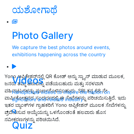
ಯಶೋಗಾಥೆ
Photo Gallery
We capture the best photos around events,
exhibitions happening across the country
Yono ಅಪ್ಲಿಕೇಶನ್‌ನಲ್ಲಿ QR ಕೋಡ್ ಅನ್ನು ಸ್ಕ್ಯಾನ್ ಮಾಡುವ ಮೂಲಕ,
Videos
ಜನರು ತಮ್ಮ ಹಣವನ್ನು ಪಡೆಯಬಹುದು ಮತ್ತು ಸರಳವಾಗಿ
ವಹಿವಾಟುಗಳನ್ನು ಪೂರ್ಣಗೊಳಿಸಬಹುದು. SBI ತನ್ನ 68 ನೇ
Handpicked videos to inspire the nation on
ವಾರ್ಷಿಕೋತ್ಸವದ ಸಂದರ್ಭದಲ್ಲಿ ಈ ಸೇವೆಗಳನ್ನು ಪರಿಚಯಿಸುತ್ತಿದೆ. ಇದು
agriculture and related industry
ಇತರ ಬ್ಯಾಂಕ್‌ಗಳ ಗ್ರಾಹಕರಿಗೆ Yono ಅಪ್ಲಿಕೇಶನ್ ಮೂಲಕ ಸೇವೆಗಳನ್ನು
ಪ್ರವೇಶಿಸುವ ಆಯ್ಕೆಯನ್ನು ಒಳಗೊಂಡಂತೆ ಹಲವಾರು ಹೊಸ
ನವೀಕರಣಗಳನ್ನು ಪರಿಚಯಿಸಿದೆ.
Quiz