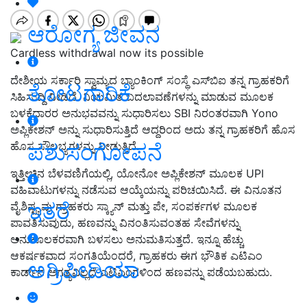
ಆರೋಗ್ಯ ಜೀವನ
Cardless withdrawal now its possible
ದೇಶೀಯ ಸರ್ಕಾರಿ ಸ್ವಾಮ್ಯದ ಬ್ಯಾಂಕಿಂಗ್ ಸಂಸ್ಥೆ ಎಸ್‌ಬಿಐ ತನ್ನ ಗ್ರಾಹಕರಿಗೆ
ತೋಟಗಾರಿಕೆ
ಸಿಹಿಸುದ್ದಿ ನೀಡಿದೆ. ನಿಯಮಿತ ಬದಲಾವಣೆಗಳನ್ನು ಮಾಡುವ ಮೂಲಕ
ಬಳಕೆದಾರರ ಅನುಭವವನ್ನು ಸುಧಾರಿಸಲು SBI ನಿರಂತರವಾಗಿ Yono
ಅಪ್ಲಿಕೇಶನ್ ಅನ್ನು ಸುಧಾರಿಸುತ್ತಿದೆ ಆದ್ದರಿಂದ ಅದು ತನ್ನ ಗ್ರಾಹಕರಿಗೆ ಹೊಸ
ಪಶುಸಂಗೋಪನೆ
ಹೊಸ ಸೌಲಭ್ಯಗಳನ್ನು ನೀಡುತ್ತಿದೆ.
ಇತ್ತೀಚಿನ ಬೆಳವಣಿಗೆಯಲ್ಲಿ, ಯೋನೋ ಅಪ್ಲಿಕೇಶನ್ ಮೂಲಕ UPI
ವಹಿವಾಟುಗಳನ್ನು ನಡೆಸುವ ಆಯ್ಕೆಯನ್ನು ಪರಿಚಯಿಸಿದೆ. ಈ ವಿನೂತನ
ಇತರೆ
ವೈಶಿಷ್ಟ್ಯವು ಗ್ರಾಹಕರು ಸ್ಕ್ಯಾನ್ ಮತ್ತು ಪೇ, ಸಂಪರ್ಕಗಳ ಮೂಲಕ
ಪಾವತಿಸುವುದು, ಹಣವನ್ನು ವಿನಂತಿಸುವಂತಹ ಸೇವೆಗಳನ್ನು
ಅನುಕೂಲಕರವಾಗಿ ಬಳಸಲು ಅನುಮತಿಸುತ್ತದೆ. ಇನ್ನೂ ಹೆಚ್ಚು
ಆಕರ್ಷಕವಾದ ಸಂಗತಿಯೆಂದರೆ, ಗ್ರಾಹಕರು ಈಗ ಭೌತಿಕ ಎಟಿಎಂ
ಅಗ್ರಿಪೀಡಿಯಾ
ಕಾರ್ಡ್‌ನ ಅಗತ್ಯವಿಲ್ಲದೆ ಎಟಿಎಂಗಳಿಂದ ಹಣವನ್ನು ಪಡೆಯಬಹುದು.