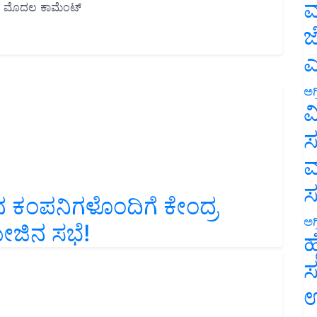
ಮ
ಜ
ಎ
ಅಗ
ವ
ಸ
ಮ
ಕಂಪನಿಗಳೊಂದಿಗೆ ಕೇಂದ್ರ
ೇಜಿನ ಸಭೆ!
ಅಗ
ಹ
ಸ
ಉ