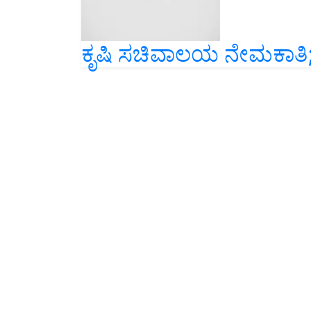
ಕೃಷಿ ಸಚಿವಾಲಯ ನೇಮಕಾತಿ; ಅ