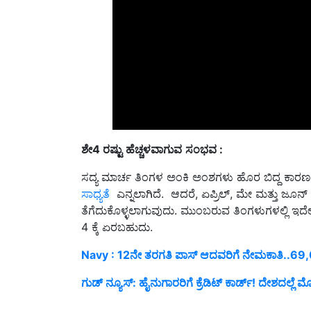
ಶೇ
4
ರ
ಷ್ಟು
ಹೆಚ್ಚಳವಾಗುವ
ಸಂಭವ
:
ಸದ್ಯ ಮಾರ್ಚ ತಿಂಗಳ ಅಂಕಿ ಅಂಶಗಳು ಹೊರ ಬಿದ್ದ ಕಾರಣ ಜ
ಸಾಧ್ಯತೆ
ಎನ್ನಲಾಗಿದೆ. ಆದರೆ, ಏಪ್ರಿಲ್, ಮೇ ಮತ್ತು 
ತೆಗೆದುಕೊಳ್ಳಲಾಗುವುದು. ಮುಂಬರುವ ತಿಂಗಳುಗಳಲ್ಲಿ ಇದೇ ಪ
4 ಕ್ಕೆ ಏರಬಹುದು.
Navy : 12ನೇ ತರಗತಿ ಪಾಸ್ ಆದವರಿಗೆ ನೇಮಕಾತಿ..69
ಗುಡ್‌ ನ್ಯೂಸ್‌: ಹೈನುಗಾರರಿಗೆ ಕ್ರೆಡಿಟ್‌ ಕಾರ್ಡ್‌! ದೇಶದಲ್ಲೆ
Published On:
04 May 2022, 02:19 PM