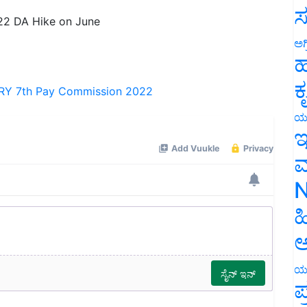
2 DA Hike on June
ಸ
ಅಗ
ಹ
RY
7th Pay Commission 2022
ಕ
ಯ
ಇ
ಮ
N
ಹ
ಅ
ಯ
ಪ