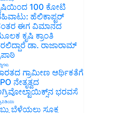
ೃಷಿಯಿಂದ 100 ಕೋಟಿ
ಹಿವಾಟು: ಹೆಲಿಕಾಪ್ಟರ್
ಂತರ ಈಗ ವಿಮಾನದ
ೂಲಕ ಕೃಷಿ ಕ್ರಾಂತಿ
ರಲಿದ್ದಾರೆ ಡಾ. ರಾಜಾರಾಮ್
್ರಿಪಾಠಿ
್ದಿಗಳು
ಾರತದ ಗ್ರಾಮೀಣ ಆರ್ಥಿಕತೆಗೆ
PO ನೇತೃತ್ವದ
ಗ್ರಿವೋಲ್ಟಾಯಿಕ್ಸ್‌ನ ಭರವಸೆ
್ರಿಪಿಡಿಯಾ
ಬ್ಬು ಬೆಳೆಯಲು ಸೂಕ್ತ