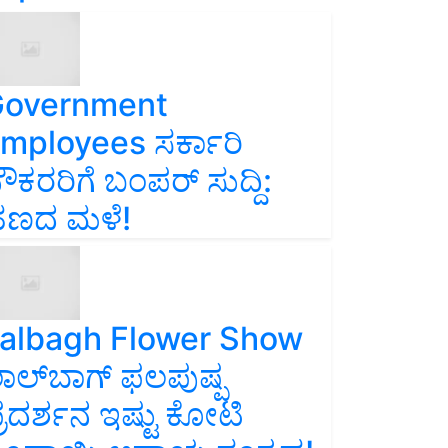
overnment
mployees ಸರ್ಕಾರಿ
ೌಕರರಿಗೆ ಬಂಪರ್‌ ಸುದ್ದಿ:
ಣದ ಮಳೆ!
albagh Flower Show
ಾಲ್‌ಬಾಗ್ ಫಲಪುಷ್ಪ
್ರದರ್ಶನ ಇಷ್ಟು ಕೋಟಿ