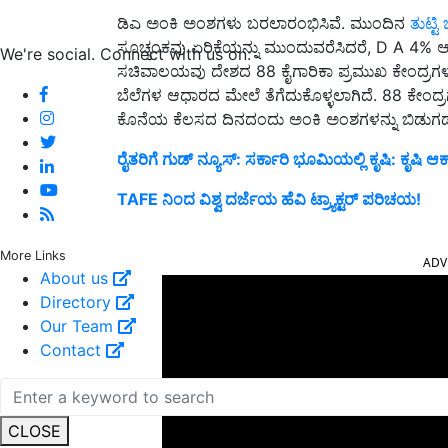
ಡಿಎ ಅಂಕಿ ಅಂಶಗಳು ಬರಲಾರಂಭಿಸಿವೆ. ಮುಂದಿನ
ತುಟ್ಟಿ ಭ
ಸೂಚ್ಯಂಕವು ಏರಿಕೆಯನ್ನು ಮುಂದುವರೆಸಿದರೆ, D A 4% ಆ
We're social. Connect with us on:
ಸಚಿವಾಲಯವು ದೇಶದ 88 ಕೈಗಾರಿಕಾ ಪ್ರಮುಖ ಕೇಂದ್ರಗಳಲ್ಲ
ಬೆಲೆಗಳ ಆಧಾರದ ಮೇಲೆ ತೆಗೆದುಕೊಳ್ಳಲಾಗಿದೆ. 88 ಕೇಂದ್ರಗಳ
ಕೊನೆಯ ಕೆಲಸದ ದಿನದಂದು ಅಂಕಿ ಅಂಶಗಳನ್ನು ಬಿಡುಗಡೆ
ರೈತರಿಗೆ ಗುಡ್ ನ್ಯೂಸ್: ಸರ್ಕಾರಿ ಭೂಮಿಯಲ್ಲಿ ಕೃಷಿ: ಕೃಷಿ
TAFE ನಿಂದ ವಿಶ್ವ ದರ್ಜೆಯ ಹೆವಿ ಟ್ರ್ಯಾಕ್ಟರ್ ಪರಿಚಯ!
ADV
More Links
About us
Directory
Our Team
Contact
CLOSE