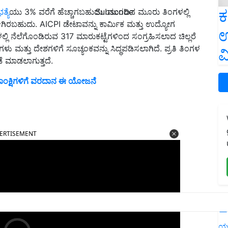
ಕ
Subscribe
ತ್ಯೆ
ಯು 3% ವರೆಗೆ ಹೆಚ್ಚಾಗಬಹುದು. ಮುಂದಿನ ಮೂರು ತಿಂಗಳಲ್ಲಿ
ಗಿರಬಹುದು. AICPI ಡೇಟಾವನ್ನು ಕಾರ್ಮಿಕ ಮತ್ತು ಉದ್ಯೋಗ
ಉ
ಿ ನೆಲೆಗೊಂಡಿರುವ 317 ಮಾರುಕಟ್ಟೆಗಳಿಂದ ಸಂಗ್ರಹಿಸಲಾದ ಚಿಲ್ಲರೆ
ು ಮತ್ತು ದೇಶಗಳಿಗೆ ಸೂಚ್ಯಂಕವನ್ನು ಸಿದ್ಧಪಡಿಸಲಾಗಿದೆ. ಪ್ರತಿ ತಿಂಗಳ
ವ
 ಮಾಡಲಾಗುತ್ತದೆ.
 ಆಕಾಂಕ್ಷಿಗಳಿಗೆ ವರದಾನ ಈ ಯೋಜನೆ
ERTISEMENT
L
ಯ