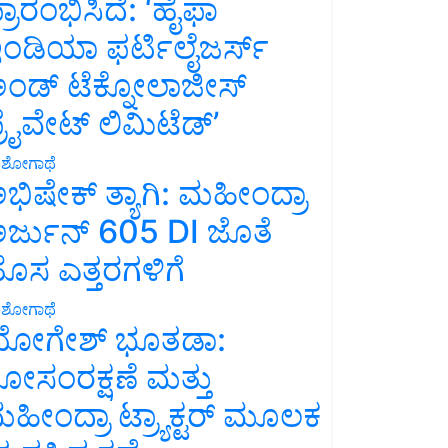
್ರಾರಂಭಿಸಿದೆ: ‘ಹೈಫಾ
ಂಡಿಯಾ ಫರ್ಟಿಲೈಜರ್ಸ್
ಂಡ್ ಟೆಕ್ನೋಲಾಜೀಸ್
್ರೈವೇಟ್ ಲಿಮಿಟೆಡ್’
ಶೋಗಾಥೆ
ಭಿಷೇಕ್ ತ್ಯಾಗಿ: ಮಹೀಂದ್ರಾ
ರ್ಜುನ್ 605 DI ಜೊತೆ
ೊಸ ಎತ್ತರಗಳಿಗೆ
ಶೋಗಾಥೆ
ೋಗೇಶ್ ಭೂತಡಾ:
ೋಸಂರಕ್ಷಣೆ ಮತ್ತು
ಹೀಂದ್ರಾ ಟ್ರ್ಯಾಕ್ಟರ್ ಮೂಲಕ