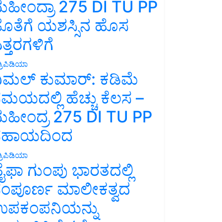
ಹೀಂದ್ರಾ 275 DI TU PP
ೊತೆಗೆ ಯಶಸ್ಸಿನ ಹೊಸ
ತ್ತರಗಳಿಗೆ
್ರಿಪಿಡಿಯಾ
ಿಮಲ್ ಕುಮಾರ್: ಕಡಿಮೆ
ಮಯದಲ್ಲಿ ಹೆಚ್ಚು ಕೆಲಸ –
ಹೀಂದ್ರ 275 DI TU PP
ಸಹಾಯದಿಂದ
್ರಿಪಿಡಿಯಾ
ೈಫಾ ಗುಂಪು ಭಾರತದಲ್ಲಿ
ಂಪೂರ್ಣ ಮಾಲೀಕತ್ವದ
ಪಕಂಪನಿಯನ್ನು