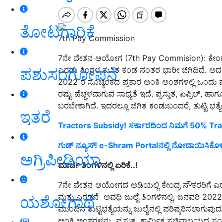
ತೋಟಗಾರಿಕೆ
7th Pay Commission
7ನೇ ವೇತನ ಆಯೋಗ (7th Pay Commision): ಕೇಂದ್ರ 
ಪಶುಸಂಗೋಪನೆ
ಎರಡು ತಿಂಗಳ ಕುಸಿತ ಕಂಡ ನಂತರ ಭಾರೀ ಜಿಗಿದಿದೆ. ಅದರ ನಂ
2022 ರ ಸೂಚ್ಯಂಕದ ಪ್ರಕಾರ ಅಂಕಿ ಅಂಶಗಳಲ್ಲಿ ಒಂದು 
ರಷ್ಟು ಹೆಚ್ಚಳವಾಗುವ ಸಾಧ್ಯತೆ ಇದೆ. ಪ್ರಸ್ತುತ, ಏಪ್ರಿಲ್
ಬರಬೇಕಾಗಿದೆ. ಇದರಲ್ಲೂ ಜಿಗಿತ ಕಂಡುಬಂದರೆ, ತುಟ್ಟಿ ಭತ್ಯೆಯ
ಇತರೆ
Tractors Subsidy! ಸರ್ಕಾರದಿಂದ ನಿಮಗೆ 50% Tra
ಗುಡ್ ನ್ಯೂಸ್! e-Shram Portalನಲ್ಲಿ ನೋದಾಯಿಸಿಕೊಳ್
ಅಗ್ರಿಪೀಡಿಯಾ
ಮಾರ್ಚ
ತಿಂಗಳಿನಲ್ಲಿ
ಏರಿಕೆ..!
7ನೇ ವೇತನ ಆಯೋಗದ ಅಡಿಯಲ್ಲಿ ಕೇಂದ್ರ ನೌಕರರಿಗೆ ಎರಡು
ಮತ್ತು ಎರಡನೆ
ಅವಧಿ ಜುಲೈ ತಿಂಗಳಿನಲ್ಲಿ. ಜನವರಿ 2022
ಯಶೋಗಾಥೆ
ಮುಂದಿನ ತುಟ್ಟಿಭತ್ಯೆಯನ್ನು ಜುಲೈನಲ್ಲಿ ಪರಿಷ್ಕರಿಸಲಾಗು
ಅಂಕಿ ಅಂಶಗಳನ್ನು. ಪ್ರಸ್ತುತ, ಕಾರ್ಮಿಕ ಸಚಿವಾಲಯದ ಸಂ