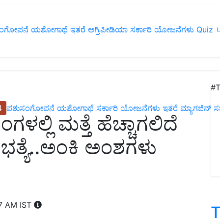
ಂಗೋಪನೆ
ಯಶೋಗಾಥೆ
ಇತರೆ
ಅಗ್ರಿಪೀಡಿಯಾ
ಸರ್ಕಾರಿ ಯೋಜನೆಗಳು
Quiz
ப
#T
4
ಪಶುಸಂಗೋಪನೆ
ಯಶೋಗಾಥೆ
ಸರ್ಕಾರಿ ಯೋಜನೆಗಳು
ಇತರೆ
ಮ್ಯಾಗಜಿನ್‌ ಸಬ್‌
ಗಳಲ್ಲಿ ಮತ್ತೆ ಹೆಚ್ಚಾಗಲಿದೆ
ಿ ಭತ್ಯೆ..ಅಂಕಿ ಅಂಶಗಳು
07 AM IST
T