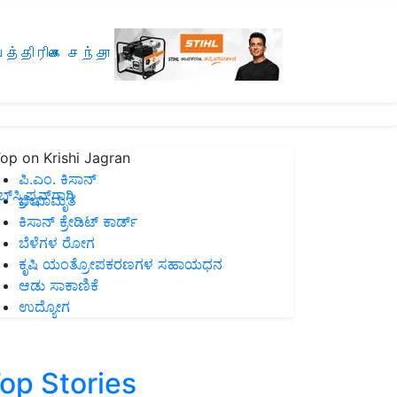
த்திரிகை சந்தா
op on Krishi Jagran
ಪಿ.ಎಂ. ಕಿಸಾನ್
ಸ್ಕ್ರಿಪ್ಷನ್‌ಗಾಗಿ
ಜೀವಾಮೃತ
ಕಿಸಾನ್ ಕ್ರೇಡಿಟ್ ಕಾರ್ಡ್
ಬೆಳೆಗಳ ರೋಗ
ಕೃಷಿ ಯಂತ್ರೋಪಕರಣಗಳ ಸಹಾಯಧನ
ಆಡು ಸಾಕಾಣಿಕೆ
ಉದ್ಯೋಗ
op Stories