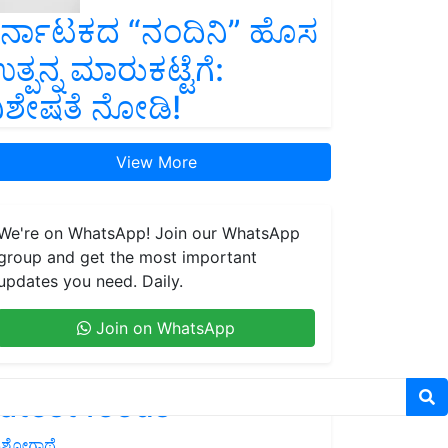
ರ್ನಾಟಕದ “ನಂದಿನಿ” ಹೊಸ
ತ್ಪನ್ನ ಮಾರುಕಟ್ಟೆಗೆ:
ಿಶೇಷತೆ ನೋಡಿ!
View More
We're on WhatsApp! Join our WhatsApp
group and get the most important
updates you need. Daily.
Join on WhatsApp
atest feeds
ಶೋಗಾಥೆ