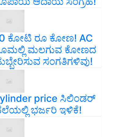
ೂಪಾಯಿ ಆದಾಯ ಸಂಗ್ರಹ!
0 ಕೋಟಿ ರೂ ಕೋಣ! AC
ೂಮಲ್ಲಿ ಮಲಗುವ ಕೋಣದ
ುಬ್ಬೇರಿಸುವ ಸಂಗತಿಗಳಿವು!
ylinder price ಸಿಲಿಂಡರ್‌
ೆಲೆಯಲ್ಲಿ ಭರ್ಜರಿ ಇಳಿಕೆ!