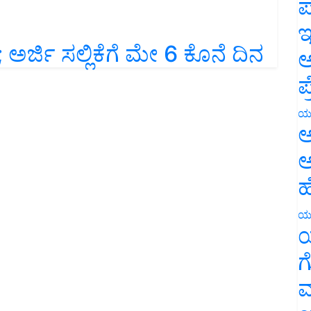
ಪ
ಇ
ರ್ಜಿ ಸಲ್ಲಿಕೆಗೆ ಮೇ 6 ಕೊನೆ ದಿನ
ಅ
ಪ
ಯ
ಅ
ಅ
ಹ
ಯ
ಯ
ಗ
ಮ