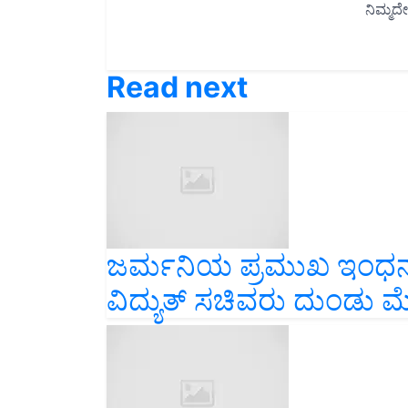
Read next
ಜರ್ಮನಿಯ ಪ್ರಮುಖ ಇಂಧನ 
ವಿದ್ಯುತ್ ಸಚಿವರು ದುಂಡು ಮ