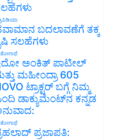
ಲಹೆಗಳು
್ರಿಪಿಡಿಯಾ
ವಾಮಾನ ಬದಲಾವಣೆಗೆ ತಕ್ಕ
ೃಷಿ ಸಲಹೆಗಳು
ಶೋಗಾಥೆ
ದೋ ಅಂಕಿತ್ ಪಾಟೀಲ್
ತ್ತು ಮಹೀಂದ್ರಾ 605
OVO ಟ್ರಾಕ್ಟರ್ ಬಗ್ಗೆ ನಿಮ್ಮ
ಿಂದಿ ಡಾಕ್ಯುಮೆಂಟ್‌ನ ಕನ್ನಡ
ನುವಾದ:
ಶೋಗಾಥೆ
್ರಹಲಾದ್ ಪ್ರಜಾಪತಿ: