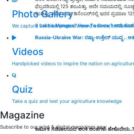
ಫೆಬ್ರವರಿಯಲ್ಲಿ 125 ತಲುಪಿತ್ತು. ಅದೇ ಸಮಯದಲ್ಲಿ, ಸೂಚ್
Photo Gallery
ಕಂಡಿತ್ತು. ಕಳೆದ ವರ್ಷ ಡಿಸೆಂಬರ್‌ನಲ್ಲಿ ಇದರ ಪ್ರಮಾಣ 125
3 Lakh's Mangos? How To Grow? ಅದು ಕೂಡ 
We capture the best photos around events, exhibitio
Russia-Ukraine War: ರಷ್ಯಾ-ಉಕ್ರೇನ್‌ ಯುದ್ಧ .. ಆತ
Videos
Handpicked videos to inspire the nation on agricultur
Quiz
Take a quiz and test your agriculture knowledge
Magazine
Subscribe to our print & digital magazines now
ಕಾರ್ಮಿಕ
ಸಚಿವಾಲಯ
ದ
ಅಂಕಿ
ಅಂಶಗ
ಳು
ಹೇಳೊದೇನು..