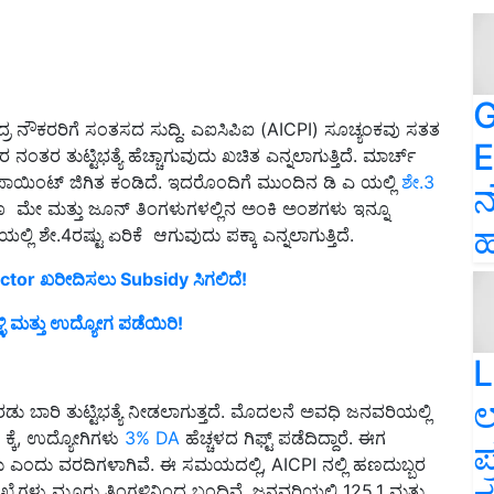
G
ನೌಕರರಿಗೆ ಸಂತಸದ ಸುದ್ದಿ. ಎಐಸಿಪಿಐ (AICPI) ಸೂಚ್ಯಂಕವು ಸತತ
E
ತರ ತುಟ್ಟಿಭತ್ಯೆ ಹೆಚ್ಚಾಗುವುದು ಖಚಿತ ಎನ್ನಲಾಗುತ್ತಿದೆ. ಮಾರ್ಚ್
ಪಾಯಿಂಟ್ ಜಿಗಿತ ಕಂಡಿದೆ. ಇದರೊಂದಿಗೆ ಮುಂದಿನ ಡಿ ಎ ಯಲ್ಲಿ
ಶೇ.3
ನ
, ಹಾಗೂ ಮೇ ಮತ್ತು ಜೂನ್ ತಿಂಗಳುಗಳಲ್ಲಿನ ಅಂಕಿ ಅಂಶಗಳು ಇನ್ನೂ
ಹ
ಲ್ಲಿ ಶೇ.4ರಷ್ಟು ಏರಿಕೆ ಆಗುವುದು ಪಕ್ಕಾ ಎನ್ನಲಾಗುತ್ತಿದೆ.
ctor ಖರೀದಿಸಲು Subsidy ಸಿಗಲಿದೆ!
ಳಿ ಮತ್ತು ಉದ್ಯೋಗ ಪಡೆಯಿರಿ!
L
ಲ
 ಬಾರಿ ತುಟ್ಟಿಭತ್ಯೆ ನೀಡಲಾಗುತ್ತದೆ. ಮೊದಲನೆ ಅವಧಿ ಜನವರಿಯಲ್ಲಿ
 ಕ್ಕೆ, ಉದ್ಯೋಗಿಗಳು
3% DA
ಹೆಚ್ಚಳದ ಗಿಫ್ಟ್‌ ಪಡೆದಿದ್ದಾರೆ. ಈಗ
ಪ
ವುದು ಎಂದು ವರದಿಗಳಾಗಿವೆ. ಈ ಸಮಯದಲ್ಲಿ, AICPI ನಲ್ಲಿ ಹಣದುಬ್ಬರ
ಖ್ಯೆಗಳು ಮೂರು ತಿಂಗಳಿನಿಂದ ಬಂದಿವೆ. ಜನವರಿಯಲ್ಲಿ 125.1 ಮತ್ತು