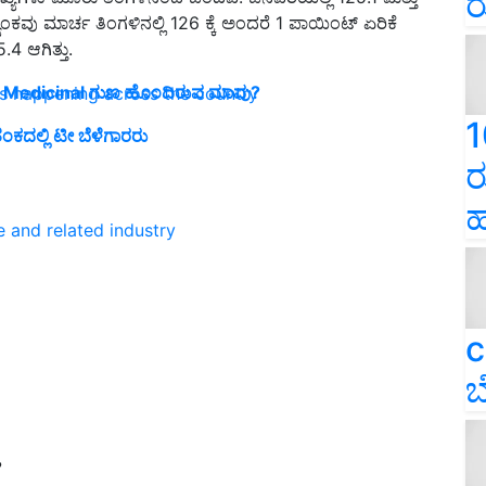
ರ
ಯಂಕವು ಮಾರ್ಚ ತಿಂಗಳಿನಲ್ಲಿ 126 ಕ್ಕೆ ಅಂದರೆ 1 ಪಾಯಿಂಟ್ ಏರಿಕೆ
.4 ಆಗಿತ್ತು.
Medicinal ಗುಣ ಹೊಂದಿರುವ ಮಾವು?
ns happening across the country
1
ಂಕದಲ್ಲಿ ಟೀ ಬೆಳೆಗಾರರು
ರ
ಹ
e and related industry
c
ಬ
?