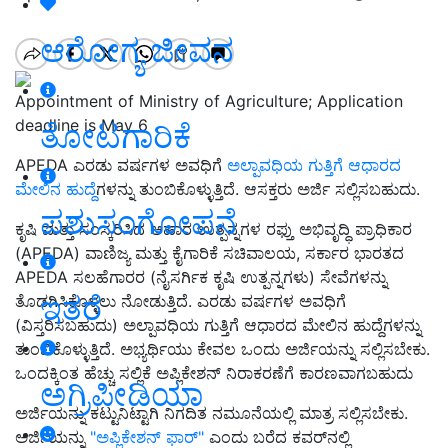
ಆರೋಗ್ಯ ಜೀವನ
Appointment of Ministry of Agriculture; Application
deadline is May 6
ತೋಟಗಾರಿಕೆ
APEDA ಎರಡು ವರ್ಷಗಳ ಅವಧಿಗೆ
ಅಲ್ಪಾವಧಿಯ ಗುತ್ತಿಗೆ ಆಧಾರದ
ಮೇಲಿನ ಹುದ್ದೆ
ಗಳನ್ನು ತುಂಬಿಕೊಳ್ಳುತ್ತಿದೆ. ಆಸಕ್ತರು ಅರ್ಜಿ ಸಲ್ಲಿಸಬಹುದು.
ಪಶುಸಂಗೋಪನೆ
ಕೃಷಿ ಮತ್ತು ಸಂಸ್ಕರಿಸಿದ ಆಹಾರ ಉತ್ಪನ್ನಗಳ ರಫ್ತು ಅಭಿವೃದ್ಧಿ ಪ್ರಾಧಿಕಾರ
(APEDA) ವಾಣಿಜ್ಯ ಮತ್ತು ಕೈಗಾರಿಕೆ ಸಚಿವಾಲಯ, ಸರ್ಕಾರ ಭಾರತದ
APEDA ಸಲಹೆಗಾರರ ​​(ನೈಸರ್ಗಿಕ ಕೃಷಿ ಉತ್ಪನ್ನಗಳು) ಸೇವೆಗಳನ್ನು
ಇತರೆ
ತೊಡಗಿಸಿಕೊಳ್ಳಲು ನೋಡುತ್ತಿದೆ. ಎರಡು ವರ್ಷಗಳ ಅವಧಿಗೆ
(ವಿಸ್ತರಿಸಬಹುದು) ಅಲ್ಪಾವಧಿಯ ಗುತ್ತಿಗೆ ಆಧಾರದ ಮೇಲಿನ ಹುದ್ದೆಗಳನ್ನು
ತುಂಬಿಕೊಳ್ಳುತ್ತಿದೆ. ಅಭ್ಯರ್ಥಿಯು ಕೇವಲ ಒಂದು ಅರ್ಜಿಯನ್ನು ಸಲ್ಲಿಸಬೇಕು.
ಒಂದಕ್ಕಿಂತ ಹೆಚ್ಚು ಸಲ್ಲಿಕೆ ಅಪ್ಲಿಕೇಶನ್ ನಿರಾಕರಣೆಗೆ ಕಾರಣವಾಗಬಹುದು
ಅಗ್ರಿಪೀಡಿಯಾ
ಅರ್ಜಿಯನ್ನು ಕಟ್ಟುನಿಟ್ಟಾಗಿ ನಿಗದಿತ ನಮೂನೆಯಲ್ಲಿ ಮಾತ್ರ ಸಲ್ಲಿಸಬೇಕು.
ಅರ್ಜಿಯನ್ನು
"ಅಪ್ಲಿಕೇಶನ್ ಫಾರ್"
ಎಂದು ಬರೆದ ಕವರ್‌ನಲ್ಲಿ