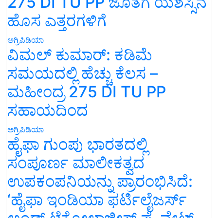
275 DI TU PP ಜೊತೆಗೆ ಯಶಸ್ಸಿನ
ಹೊಸ ಎತ್ತರಗಳಿಗೆ
ಅಗ್ರಿಪಿಡಿಯಾ
ವಿಮಲ್ ಕುಮಾರ್: ಕಡಿಮೆ
ಸಮಯದಲ್ಲಿ ಹೆಚ್ಚು ಕೆಲಸ –
ಮಹೀಂದ್ರ 275 DI TU PP
ಸಹಾಯದಿಂದ
ಅಗ್ರಿಪಿಡಿಯಾ
ಹೈಫಾ ಗುಂಪು ಭಾರತದಲ್ಲಿ
ಸಂಪೂರ್ಣ ಮಾಲೀಕತ್ವದ
ಉಪಕಂಪನಿಯನ್ನು ಪ್ರಾರಂಭಿಸಿದೆ:
‘ಹೈಫಾ ಇಂಡಿಯಾ ಫರ್ಟಿಲೈಜರ್ಸ್