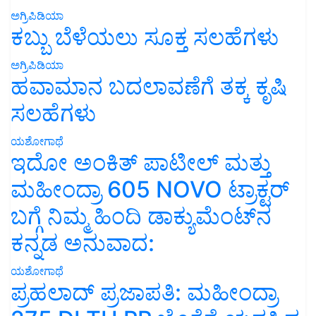
ಅಗ್ರಿಪಿಡಿಯಾ
ಕಬ್ಬು ಬೆಳೆಯಲು ಸೂಕ್ತ ಸಲಹೆಗಳು
ಅಗ್ರಿಪಿಡಿಯಾ
ಹವಾಮಾನ ಬದಲಾವಣೆಗೆ ತಕ್ಕ ಕೃಷಿ
ಸಲಹೆಗಳು
ಯಶೋಗಾಥೆ
ಇದೋ ಅಂಕಿತ್ ಪಾಟೀಲ್ ಮತ್ತು
ಮಹೀಂದ್ರಾ 605 NOVO ಟ್ರಾಕ್ಟರ್
ಬಗ್ಗೆ ನಿಮ್ಮ ಹಿಂದಿ ಡಾಕ್ಯುಮೆಂಟ್‌ನ
ಕನ್ನಡ ಅನುವಾದ:
ಯಶೋಗಾಥೆ
ಪ್ರಹಲಾದ್ ಪ್ರಜಾಪತಿ: ಮಹೀಂದ್ರಾ