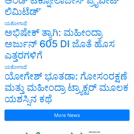
ಅಂಡ್ ಟೆಕ್ನೋಲಾಜೀಸ್ ಪ್ರೈವೇಟ್
ಲಿಮಿಟೆಡ್’
ಯಶೋಗಾಥೆ
ಅಭಿಷೇಕ್ ತ್ಯಾಗಿ: ಮಹೀಂದ್ರಾ
ಅರ್ಜುನ್ 605 DI ಜೊತೆ ಹೊಸ
ಎತ್ತರಗಳಿಗೆ
ಯಶೋಗಾಥೆ
ಯೋಗೇಶ್ ಭೂತಡಾ: ಗೋಸಂರಕ್ಷಣೆ
ಮತ್ತು ಮಹೀಂದ್ರಾ ಟ್ರ್ಯಾಕ್ಟರ್ ಮೂಲಕ
ಯಶಸ್ಸಿನ ಕಥೆ
More News