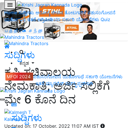
Home
ಸುದ್ದಿಗಳು
ಆರೋಗ್ಯ ಜೀವನ
ತೋಟಗಾರಿಕೆ
ಪಶುಸಂಗೋಪನೆ
ಯಶೋಗಾಥೆ
ಇತರೆ
ಅಗ್ರಿಪೀಡಿಯಾ
ಸರ್ಕಾರಿ ಯೋಜನೆಗಳು
Quiz
பத்திரிகை சந்தா
ಸುದ್ದಿಗಳು
ಕನ್ನಡ
ಕೃಷಿ ಸಚಿವಾಲಯ
MFOI 2024
ಪಶುಸಂಗೋಪನೆ
ಯಶೋಗಾಥೆ
ಸರ್ಕಾರಿ ಯೋಜನೆಗಳು
ನೇಮಕಾತಿ; ಅರ್ಜಿ ಸಲ್ಲಿಕೆಗೆ
ಇತರೆ
ಮ್ಯಾಗಜಿನ್‌ ಸಬ್‌ಸ್ಕ್ರಿಪ್ಷನ್‌ಗಾಗಿ
ಮೇ 6 ಕೊನೆ ದಿನ
ಸುದ್ದಿಗಳು
Kalmesh T
Updated on: 17 October, 2022 11:07 AM IST