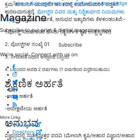
Take a quiz and test your agriculture knowledge
ಕ್ರಮ ಕಾನೂನಿಗೆ ಯಾವುದೇ ಹಂತದಲ್ಲಿ ಉಮೇದುವಾರಿಕೆ ರದ್ದತಿಗೆ
ಕಾರಣವಾಗುತ್ತದೆ.
ಪೋಸ್ಟ್‌ನ ವಿವರ ಮತ್ತು ನಿಶ್ಚಿತಾರ್ಥದ ನಿಯಮಗಳು
Magazine
ಮತ್ತು
ಷರತ್ತುಗಳು, ಅರ್ಹತೆ, ಅನುಭವ ಇತ್ಯಾದಿಗಳು ಕೆಳಕಂಡಂತಿವೆ:-
Subscribe to our print & digital magazines now
1.ಪೋಸ್ಟ್ ಸಲಹೆಗಾರರ ​​ಹೆಸರು (ನೈಸರ್ಗಿಕ ಕೃಷಿ ಉತ್ಪನ್ನಗಳು)
2. ಪೋಸ್ಟ್‌ಗಳ ಸಂಖ್ಯೆ 01
Subscribe
We're social. Connect with us on:
3.
ನೇಮಕಾತಿ ವಿಧಾನ ಅಲ್ಪಾವಧಿ ಒಪ್ಪಂದ
4.
ಒಪ್ಪಂದದ ಅವಧಿ 2 ವರ್ಷಗಳು (1 ವರ್ಷದಿಂದ ವಿಸ್ತರಿಸಬಹುದು)
ಶೈಕ್ಷಣಿಕ ಅರ್ಹತೆ
-ಅಗತ್ಯ ಅರ್ಹತೆ
-ಅಪೇಕ್ಷಣೀಯ ಅರ್ಹತೆ
More Links
ಅನುಭವ
About us
Directory
ವಿಜ್ಞಾನದಲ್ಲಿ ಸ್ನಾತಕೋತ್ತರ ಪದವಿ (ಮೇಲಾಗಿ ಕೃಷಿ/ಆಹಾರ ವಿಜ್ಞಾನ/ಆಹಾರ
Our Team