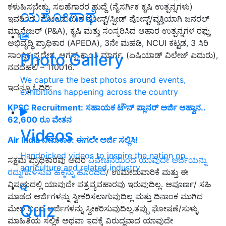
ಕಳುಹಿಸಬೇಕು. ಸಲಹೆಗಾರರ ​​ಹುದ್ದೆ (ನೈಸರ್ಗಿಕ ಕೃಷಿ ಉತ್ಪನ್ನಗಳು)
ಯಶೋಗಾಥೆ
ಇವರಿಂದ ನೋಂದಾಯಿತ ಪೋಸ್ಟ್/ಸ್ಪೀಡ್ ಪೋಸ್ಟ್/ವ್ಯಕ್ತಿಯಾಗಿ ಜನರಲ್
ಮ್ಯಾನೇಜರ್ (P&A), ಕೃಷಿ ಮತ್ತು ಸಂಸ್ಕರಿಸಿದ ಆಹಾರ ಉತ್ಪನ್ನಗಳ ರಫ್ತು
ಅಭಿವೃದ್ಧಿ ಪ್ರಾಧಿಕಾರ (APEDA), 3ನೇ ಮಹಡಿ, NCUI ಕಟ್ಟಡ, 3 ಸಿರಿ
Photo Gallery
ಸಾಂಸ್ಥಿಕ ಪ್ರದೇಶ, ಆಗಸ್ಟ್ ಕ್ರಾಂತಿ ಮಾರ್ಗ, (ಏಷಿಯಾಡ್ ವಿಲೇಜ್ ಎದುರು),
ನವದೆಹಲಿ – 110016.
We capture the best photos around events,
ಇದನ್ನೂ ಓದಿರಿ:
exhibitions happening across the country
KPSC Recruitment: ಸಹಾಯಕ ಟೌನ್‌ ಪ್ಲಾನರ್‌ ಅರ್ಜಿ ಆಹ್ವಾನ..
62,600 ರೂ ವೇತನ
Videos
Air India ನೇಮಕಾತಿ: ಈಗಲೇ ಅರ್ಜಿ ಸಲ್ಲಿಸಿ!
Handpicked videos to inspire the nation on
ಸಕ್ಷಮ ಪ್ರಾಧಿಕಾರವು ಅದರ
ವಿವೇಚನೆಯಿಂದ ಯಾವುದೇ ಅರ್ಜಿಯನ್ನು
agriculture and related industry
ರದ್ದುಗೊಳಿಸುವ ಹಕ್ಕನ್ನು ಹೊಂದಿದೆ
/ ಉಮೇದುವಾರಿಕೆ ಮತ್ತು ಈ
ವಿಷಯದಲ್ಲಿ ಯಾವುದೇ ಪತ್ರವ್ಯವಹಾರವು ಇರುವುದಿಲ್ಲ. ಅಪೂರ್ಣ/ ಸಹಿ
ಮಾಡದ ಅರ್ಜಿಗಳನ್ನು ಸ್ವೀಕರಿಸಲಾಗುವುದಿಲ್ಲ ಮತ್ತು ದಿನಾಂಕ ಮುಗಿದ
Quiz
ಮೇಲೆ ಬಂದ ಅರ್ಜಿಗಳನ್ನು ಸ್ವೀಕರಿಸುವುದಿಲ್ಲ.ತಪ್ಪು ಘೋಷಣೆ/ಸುಳ್ಳು
ಮಾಹಿತಿಯ ಸಲ್ಲಿಕೆ ಅಥವಾ ಇದಕ್ಕೆ ವಿರುದ್ಧವಾದ ಯಾವುದೇ