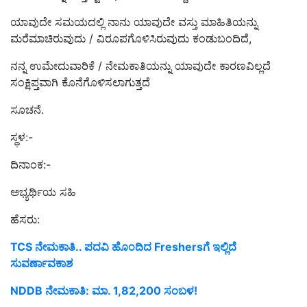
ಯಾವುದೇ ಸಮಯದಲ್ಲಿ ನಾನು ಯಾವುದೇ ವಸ್ತು ಮಾಹಿತಿಯನ್ನು
ಮರೆಮಾಚಿರುವುದು / ವಿರೂಪಗೊಳಿಸಿರುವುದು ಕಂಡುಬಂದಿದೆ,
ನನ್ನ ಉಮೇದುವಾರಿಕೆ / ನೇಮಕಾತಿಯನ್ನು ಯಾವುದೇ ಕಾರಣವಿಲ್ಲದೆ
ಸಂಕ್ಷಿಪ್ತವಾಗಿ ಕೊನೆಗೊಳಿಸಲಾಗುತ್ತದೆ
ಸೂಚನೆ.
ಸ್ಥಳ:-
ದಿನಾಂಕ:-
ಅಭ್ಯರ್ಥಿಯ ಸಹಿ
ಹೆಸರು:
TCS ನೇಮಕಾತಿ.. ಪದವಿ ಹೊಂದಿದ Freshersಗೆ ಇಲ್ಲಿದೆ
ಸುವರ್ಣಾವಕಾಶ
NDDB ನೇಮಕಾತಿ: ಮಾ. 1,82,200 ಸಂಬಳ!