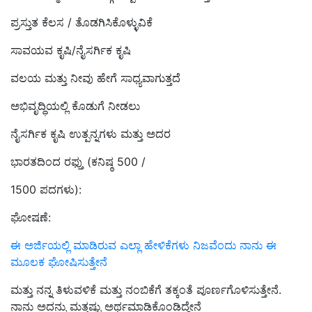
ಪ್ರಸ್ತುತ ಕೆಲಸ / ತೊಡಗಿಸಿಕೊಳ್ಳುವಿಕೆ
ಸಾವಯವ ಕೃಷಿ/ನೈಸರ್ಗಿಕ ಕೃಷಿ
ವಲಯ ಮತ್ತು ನೀವು ಹೇಗೆ ಸಾಧ್ಯವಾಗುತ್ತದೆ
ಅಭಿವೃದ್ಧಿಯಲ್ಲಿ ಕೊಡುಗೆ ನೀಡಲು
ನೈಸರ್ಗಿಕ ಕೃಷಿ ಉತ್ಪನ್ನಗಳು ಮತ್ತು ಅದರ
ಭಾರತದಿಂದ ರಫ್ತು (ಕನಿಷ್ಠ 500 /
1500 ಪದಗಳು):
ಘೋಷಣೆ:
ಈ ಅರ್ಜಿಯಲ್ಲಿ ಮಾಡಿರುವ ಎಲ್ಲಾ ಹೇಳಿಕೆಗಳು ನಿಜವೆಂದು ನಾನು ಈ
ಮೂಲಕ ಘೋಷಿಸುತ್ತೇನೆ
ಮತ್ತು ನನ್ನ ತಿಳುವಳಿಕೆ ಮತ್ತು ನಂಬಿಕೆಗೆ ತಕ್ಕಂತೆ ಪೂರ್ಣಗೊಳಿಸುತ್ತೇನೆ.
ನಾನು ಅದನ್ನು ಮತ್ತಷ್ಟು ಅರ್ಥಮಾಡಿಕೊಂಡಿದ್ದೇನೆ