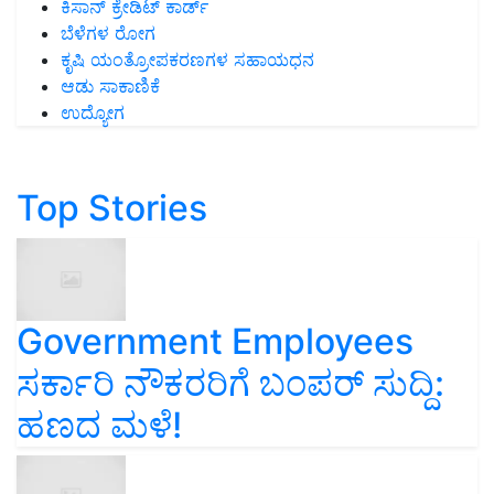
ಕಿಸಾನ್ ಕ್ರೇಡಿಟ್ ಕಾರ್ಡ್
ಬೆಳೆಗಳ ರೋಗ
ಕೃಷಿ ಯಂತ್ರೋಪಕರಣಗಳ ಸಹಾಯಧನ
ಆಡು ಸಾಕಾಣಿಕೆ
ಉದ್ಯೋಗ
Top Stories
Government Employees
ಸರ್ಕಾರಿ ನೌಕರರಿಗೆ ಬಂಪರ್‌ ಸುದ್ದಿ:
ಹಣದ ಮಳೆ!