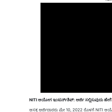
NITI ಆಯೋಗ ಇಂಟರ್ನ್‌ಶಿಪ್: ಅರ್ಜಿ ಸಲ್ಲಿಸುವುದು ಹೇಗೆ
ಆಸಕ್ತ ಅರ್ಜಿದಾರರು ಮೇ 10, 2022 ರೊಳಗೆ NITI ಆಯೋಗ್‌ನ 