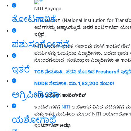
NITI Aayoga
ತೋಟಗಾರಿಕೆ
NITI
ಆಯೋಗ (National Institution for Transfor
ಅರ್ಜಿಗಳನ್ನು ಆಹ್ವಾನಿಸುತ್ತಿದೆ. ಅವರ ಇಂಟರ್ನ್‌ಶಿಪ್ 
ಇಲ್ಲಿದೆ.
ಪಶುಸಂಗೋಪನೆ
NITI ಆಯೋಗ ಭಾರತ ಸರ್ಕಾರವು ಬೇಸಿಗೆ ಇಂಟರ್ನ್‌ಶಿಪ್ 2
ಪದವಿಗಳನ್ನು ಓದುತ್ತಿರುವ ವಿದ್ಯಾರ್ಥಿಗಳು. ಅಥವಾ ಭಾರತ ಅ
ನೋಂದಣಿಯಾದ ಸಂಶೋಧನಾ ವಿದ್ಯಾರ್ಥಿಗಳು ಈ ಇಂಟರ್ನ್‌ಶಿಪ
ಇತರೆ
TCS ನೇಮಕಾತಿ.. ಪದವಿ ಹೊಂದಿದ Freshersಗೆ ಇಲ್ಲಿದ
NDDB ನೇಮಕಾತಿ: ಮಾ. 1,82,200 ಸಂಬಳ!
ಅಗ್ರಿಪೀಡಿಯಾ
NITI ಆಯೋಗ ಇಂಟರ್ನ್‌ಶಿಪ್
ಇಂಟರ್ನ್‌ಗಳಿಗೆ
NITI
ಆಯೋಗನ ವಿವಿಧ ಘಟಕಗಳಿಗೆ ಮಾನ್ಯ
ಮತ್ತು ಇತರ ಮಾಹಿತಿಯ ಮೂಲಕ NITI ಆಯೋಗದೊಳಗೆ ವಿಶ್ಲೇ
ಯಶೋಗಾಥೆ
ಇಂಟರ್ನ್‌ಶಿಪ್ ಅವಧಿ