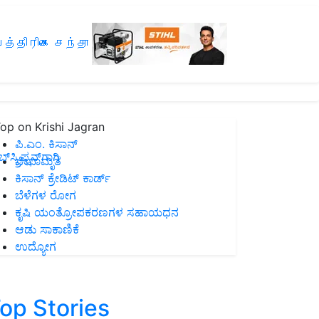
த்திரிகை சந்தா
op on Krishi Jagran
ಪಿ.ಎಂ. ಕಿಸಾನ್
ಸ್ಕ್ರಿಪ್ಷನ್‌ಗಾಗಿ
ಜೀವಾಮೃತ
ಕಿಸಾನ್ ಕ್ರೇಡಿಟ್ ಕಾರ್ಡ್
ಬೆಳೆಗಳ ರೋಗ
ಕೃಷಿ ಯಂತ್ರೋಪಕರಣಗಳ ಸಹಾಯಧನ
ಆಡು ಸಾಕಾಣಿಕೆ
ಉದ್ಯೋಗ
op Stories