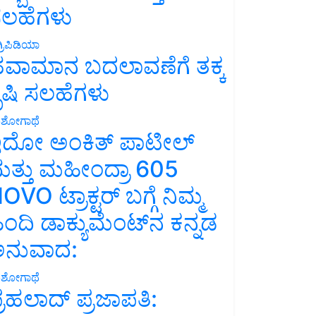
ಲಹೆಗಳು
್ರಿಪಿಡಿಯಾ
ವಾಮಾನ ಬದಲಾವಣೆಗೆ ತಕ್ಕ
ೃಷಿ ಸಲಹೆಗಳು
ಶೋಗಾಥೆ
ದೋ ಅಂಕಿತ್ ಪಾಟೀಲ್
ತ್ತು ಮಹೀಂದ್ರಾ 605
OVO ಟ್ರಾಕ್ಟರ್ ಬಗ್ಗೆ ನಿಮ್ಮ
ಿಂದಿ ಡಾಕ್ಯುಮೆಂಟ್‌ನ ಕನ್ನಡ
ನುವಾದ:
ಶೋಗಾಥೆ
್ರಹಲಾದ್ ಪ್ರಜಾಪತಿ: