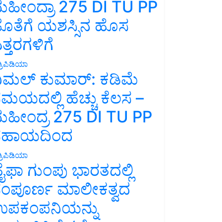
ಹೀಂದ್ರಾ 275 DI TU PP
ೊತೆಗೆ ಯಶಸ್ಸಿನ ಹೊಸ
ತ್ತರಗಳಿಗೆ
್ರಿಪಿಡಿಯಾ
ಿಮಲ್ ಕುಮಾರ್: ಕಡಿಮೆ
ಮಯದಲ್ಲಿ ಹೆಚ್ಚು ಕೆಲಸ –
ಹೀಂದ್ರ 275 DI TU PP
ಸಹಾಯದಿಂದ
್ರಿಪಿಡಿಯಾ
ೈಫಾ ಗುಂಪು ಭಾರತದಲ್ಲಿ
ಂಪೂರ್ಣ ಮಾಲೀಕತ್ವದ
ಪಕಂಪನಿಯನ್ನು