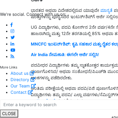
ಭಾರತದ ಅಥವಾ ವಿದೇಶದಲ್ಲಿರುವ ಯಾವುದೇ
ಮಾನ್ಯತೆ
ಪಡೆ
We're social. Connect with us on:
ಷರತ್ತುಗಳನ್ನು ಪೂರೈಸಿದರೆ ಇಂಟರ್ನ್‌ಶಿಪ್‌ಗೆ ಅರ್ಜಿ ಸಲ್ಲಿಸಲ
UG ವಿದ್ಯಾರ್ಥಿಗಳು, ಪದವಿ ಕೋರ್ಸ್‌ನ 2ನೇ ವರ್ಷ/4ನೇ ಸ
ಹಾಜರಾಗಿದ್ದು ಮತ್ತು 12ನೇ ತರಗತಿಯಲ್ಲಿ 85% ಅಥವಾ ತತ್
MNCFC ಇಂಟರ್ನ್‌ಶಿಪ್: ಕೃಷಿ ಸಹಕಾರ ಮತ್ತು ರೈತರ ಕಲ
Air India ನೇಮಕಾತಿ: ಈಗಲೇ ಅರ್ಜಿ ಸಲ್ಲಿಸಿ!
ಪದವೀಧರ ವಿದ್ಯಾರ್ಥಿಗಳು ತಮ್ಮ ಸ್ನಾತಕೋತ್ತರ ಕಾರ್ಯಕ್ರ
More Links
ಪೂರ್ಣಗೊಳಿಸಿದ/ ಅಥವಾ ಸಂಶೋಧನೆ/ಪಿಎಚ್‌ಡಿ ಮುಂದು
About us
ಅಂಕಗಳನ್ನು ಪಡೆದಿರಬೇಕು.
Directory
Our Team
ಅಂತಿಮ ಪರೀಕ್ಷೆಯಲ್ಲಿ ಅಥವಾ ಪದವಿ/ಪಿಜಿ ಪೂರ್ಣಗೊಳಿಸಿದ ಮ
Contact
ವಿದ್ಯಾರ್ಥಿಗಳು ತಮ್ಮ ಪದವಿ/ ಎಲ್ಲಾ ವರ್ಷಗಳು/ಸೆಮಿಸ್ಟರ್‌
ಇಂಟರ್ನ್‌ಶಿಪ್‌ಗೆ
ಪರಿಗಣಿಸಬಹುದು. -
ADV
CLOSE