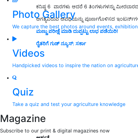
ಕನಿಷ್ಠ 6 ವಾರಗಳು ಆದರೆ 6 ತಿಂಗಳುಗಳನ್ನು ಮೀರಬಾರದ
Photo Gallery
ಅಗತ್ಯವಿರುವ ಅವಧಿಯನ್ನು ಪೂರ್ಣಗೊಳಿಸದ ಇಂಟರ್ನ್‌ಗಳಿ
We capture the best photos around events, exhibitio
ಮಣ್ಣು ಪರೀಕ್ಷೆ ಮಾಡಿ ದುಪ್ಪಟ್ಟು ಲಾಭ ಪಡೆಯಿರಿ!
ರೈತರಿಗೆ ಗುಡ್ ನ್ಯೂಸ್: ಸರ್ಕಾ
Videos
Handpicked videos to inspire the nation on agricultur
Quiz
Take a quiz and test your agriculture knowledge
Magazine
Subscribe to our print & digital magazines now
ಅರ್ಹತೆ