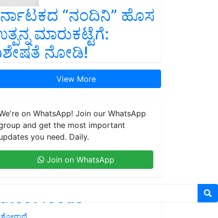
ರ್ನಾಟಕದ “ನಂದಿನಿ” ಹೊಸ
ತ್ಪನ್ನ ಮಾರುಕಟ್ಟೆಗೆ:
ಿಶೇಷತೆ ನೋಡಿ!
View More
We're on WhatsApp! Join our WhatsApp
group and get the most important
updates you need. Daily.
Join on WhatsApp
atest feeds
ಶೋಗಾಥೆ