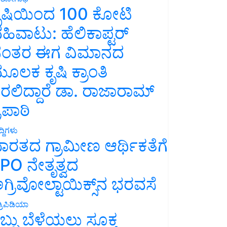
ೃಷಿಯಿಂದ 100 ಕೋಟಿ
ಹಿವಾಟು: ಹೆಲಿಕಾಪ್ಟರ್
ಂತರ ಈಗ ವಿಮಾನದ
ೂಲಕ ಕೃಷಿ ಕ್ರಾಂತಿ
ರಲಿದ್ದಾರೆ ಡಾ. ರಾಜಾರಾಮ್
್ರಿಪಾಠಿ
್ದಿಗಳು
ಾರತದ ಗ್ರಾಮೀಣ ಆರ್ಥಿಕತೆಗೆ
PO ನೇತೃತ್ವದ
ಗ್ರಿವೋಲ್ಟಾಯಿಕ್ಸ್‌ನ ಭರವಸೆ
್ರಿಪಿಡಿಯಾ
ಬ್ಬು ಬೆಳೆಯಲು ಸೂಕ್ತ