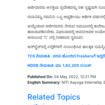
ಅರ್ಜಿದಾರರು ಆಸಕ್ತಿಯ ಪ್ರದೇಶವನ್ನು ಸಹ ಸ್ಪಷ್ಟವಾಗಿ ಸೂ
ದಯವಿಟ್ಟು ಗಮನಿಸಿ: ಒಬ್ಬ ಅಭ್ಯರ್ಥಿಯು ಆರ್ಥಿಕ ವರ್ಷದಲ್ಲ
ಆಯ್ಕೆಯಾದ ಅರ್ಜಿದಾರರು ಸೇರುವ ಸಮಯದಲ್ಲಿ ಕಾಲೇಜು/
ಹಾಜರುಪಡಿಸಬೇಕು, ವಿಫಲವಾದಲ್ಲಿ ಅವನ/ಅವಳ ಉಮೇದುವಾ
ಅನುಬಂಧ 'C' ನಲ್ಲಿ ನೀಡಲಾದ ಸ್ವರೂಪ).
ಆನ್‌ಲೈನ್‌ನಲ್ಲಿ ಸಲ್ಲಿಕೆಗಳಿಗೆ ಸಂಬಂಧಿಸಿದ ತಾಂತ್ರಿಕ ಸಮಸ್ಯ
TCS ನೇಮಕಾತಿ.. ಪದವಿ ಹೊಂದಿದ Freshersಗೆ ಇಲ್ಲಿದ
NDDB ನೇಮಕಾತಿ: ಮಾ. 1,82,200 ಸಂಬಳ!
Published On:
04 May 2022, 12:21 PM
English Summary:
NITI Aayoga Internship 
Related Topics
job
NITI
National Institution for Transfor