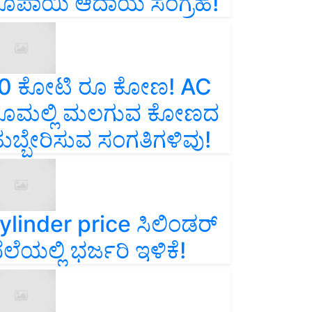
ೂಪಾಯಿ ಆದಾಯ ಸಂಗ್ರಹ!
0 ಕೋಟಿ ರೂ ಕೋಣ! AC
ೂಮಲ್ಲಿ ಮಲಗುವ ಕೋಣದ
ುಬ್ಬೇರಿಸುವ ಸಂಗತಿಗಳಿವು!
ylinder price ಸಿಲಿಂಡರ್‌
ೆಲೆಯಲ್ಲಿ ಭರ್ಜರಿ ಇಳಿಕೆ!