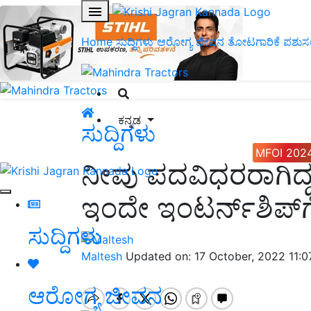
Home
ಸುದ್ದಿಗಳು
ಆರೋಗ್ಯ ಜೀವನ
ತೋಟಗಾರಿಕೆ
ಪಶುಸ
ಕನ್ನಡ
ಸುದ್ದಿಗಳು
MFOI 202
ನೀವು ಪದವಿಧರರಾಗಿದ್
ಇಂದೇ ಇಂಟರ್ನ್‌ಶಿಪ್‌ಗೆ 
ಸುದ್ದಿಗಳು
Maltesh
Updated on: 17 October, 2022 11:
ಆರೋಗ್ಯ ಜೀವನ