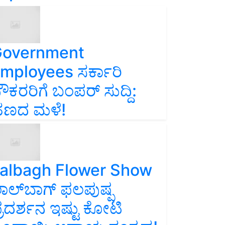
overnment
mployees ಸರ್ಕಾರಿ
ೌಕರರಿಗೆ ಬಂಪರ್‌ ಸುದ್ದಿ:
ಣದ ಮಳೆ!
albagh Flower Show
ಾಲ್‌ಬಾಗ್ ಫಲಪುಷ್ಪ
್ರದರ್ಶನ ಇಷ್ಟು ಕೋಟಿ