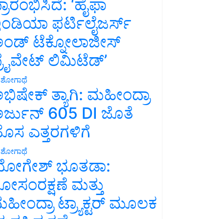
್ರಾರಂಭಿಸಿದೆ: ‘ಹೈಫಾ
ಂಡಿಯಾ ಫರ್ಟಿಲೈಜರ್ಸ್
ಂಡ್ ಟೆಕ್ನೋಲಾಜೀಸ್
್ರೈವೇಟ್ ಲಿಮಿಟೆಡ್’
ಶೋಗಾಥೆ
ಭಿಷೇಕ್ ತ್ಯಾಗಿ: ಮಹೀಂದ್ರಾ
ರ್ಜುನ್ 605 DI ಜೊತೆ
ೊಸ ಎತ್ತರಗಳಿಗೆ
ಶೋಗಾಥೆ
ೋಗೇಶ್ ಭೂತಡಾ:
ೋಸಂರಕ್ಷಣೆ ಮತ್ತು
ಹೀಂದ್ರಾ ಟ್ರ್ಯಾಕ್ಟರ್ ಮೂಲಕ