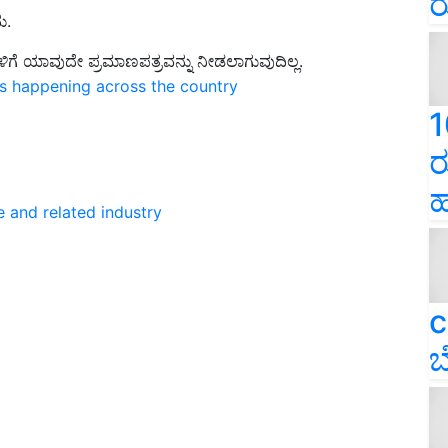
ರ
ು.
ಗೆ ಯಾವುದೇ ಪ್ರಮಾಣಪತ್ರವನ್ನು ನೀಡಲಾಗುವುದಿಲ್ಲ.
ns happening across the country
1
ರ
ಹ
e and related industry
c
ಬ