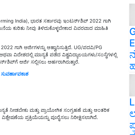
ming India), ಭಾರತ ಸರ್ಕಾರವು ಇಂಟರ್ನ್‌ಶಿಪ್ 2022 ಗಾಗಿ
ಯೋಜನೆಯ ಕುರಿತು ನೀವು ತಿಳಿದುಕೊಳ್ಳಬೇಕಾದ ವಿವರವಾದ ಮಾಹಿತಿ
G
E
022 ಗಾಗಿ ಅರ್ಜಿಗಳನ್ನು ಆಹ್ವಾನಿಸುತ್ತಿದೆ. UG/ಪದವಿ/PG
ನ
ಥವಾ ವಿದೇಶದಲ್ಲಿ ಮಾನ್ಯತೆ ಪಡೆದ ವಿಶ್ವವಿದ್ಯಾಲಯಗಳು/ಸಂಸ್ಥೆಗಳಲ್ಲಿ
್‌ಗೆ ಅರ್ಜಿ ಸಲ್ಲಿಸಲು ಅರ್ಹರಾಗಿರುತ್ತಾರೆ.
ಹ
ೆ ಸುವರ್ಣಾವಕಾಶ
L
ತೆ ನೀಡಬೇಕು ಮತ್ತು ಪ್ರಾಯೋಗಿಕ ಸಂಗ್ರಹಣೆ ಮತ್ತು ಆಂತರಿಕ
ಲ
ಷಣೆಯ ಪ್ರಕ್ರಿಯೆಯನ್ನು ಪೂರೈಸಲು ನಿರೀಕ್ಷಿಸಲಾಗಿದೆ.
ಪ