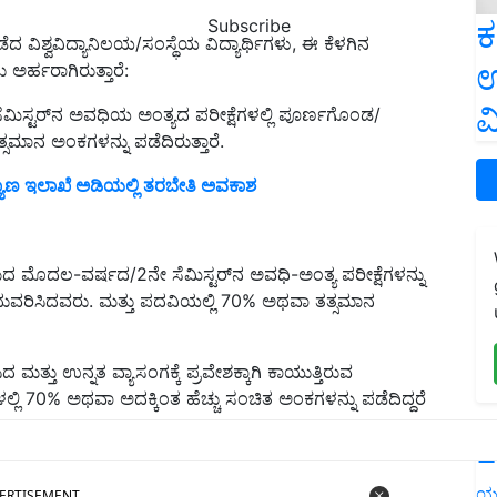
ಕ
Subscribe
ದ ವಿಶ್ವವಿದ್ಯಾನಿಲಯ/ಸಂಸ್ಥೆಯ ವಿದ್ಯಾರ್ಥಿಗಳು, ಈ ಕೆಳಗಿನ
ಉ
ು ಅರ್ಹರಾಗಿರುತ್ತಾರೆ:
ವ
ೆಮಿಸ್ಟರ್‌ನ ಅವಧಿಯ ಅಂತ್ಯದ ಪರೀಕ್ಷೆಗಳಲ್ಲಿ ಪೂರ್ಣಗೊಂಡ/
ಸಮಾನ ಅಂಕಗಳನ್ನು ಪಡೆದಿರುತ್ತಾರೆ.
್ಯಾಣ ಇಲಾಖೆ ಅಡಿಯಲ್ಲಿ ತರಬೇತಿ ಅವಕಾಶ
ಮದ ಮೊದಲ-ವರ್ಷದ/2ನೇ ಸೆಮಿಸ್ಟರ್‌ನ ಅವಧಿ-ಅಂತ್ಯ ಪರೀಕ್ಷೆಗಳನ್ನು
ವರಿಸಿದವರು. ಮತ್ತು ಪದವಿಯಲ್ಲಿ 70% ಅಥವಾ ತತ್ಸಮಾನ
ತ್ತು ಉನ್ನತ ವ್ಯಾಸಂಗಕ್ಕೆ ಪ್ರವೇಶಕ್ಕಾಗಿ ಕಾಯುತ್ತಿರುವ
ಗಳಲ್ಲಿ 70% ಅಥವಾ ಅದಕ್ಕಿಂತ ಹೆಚ್ಚು ಸಂಚಿತ ಅಂಕಗಳನ್ನು ಪಡೆದಿದ್ದರೆ
L
ERTISEMENT
ಯ