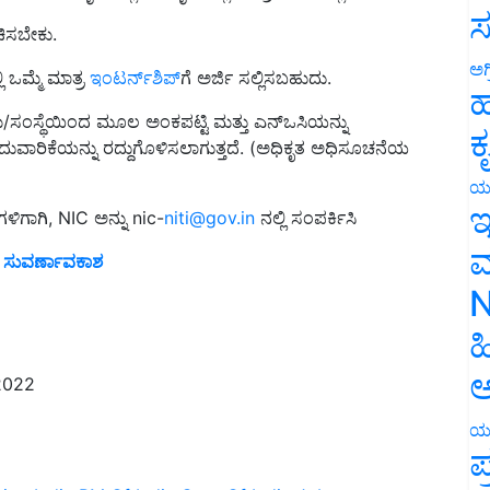
ಚಿಸಬೇಕು.
ಸ
ಿ ಒಮ್ಮೆ ಮಾತ್ರ
ಇಂಟರ್ನ್‌ಶಿಪ್‌
ಗೆ ಅರ್ಜಿ ಸಲ್ಲಿಸಬಹುದು.
ಅಗ
ಹ
ಸಂಸ್ಥೆಯಿಂದ ಮೂಲ ಅಂಕಪಟ್ಟಿ ಮತ್ತು ಎನ್‌ಒಸಿಯನ್ನು
ರಿಕೆಯನ್ನು ರದ್ದುಗೊಳಿಸಲಾಗುತ್ತದೆ. (ಅಧಿಕೃತ ಅಧಿಸೂಚನೆಯ
ಕ
ಯ
ೆಗಳಿಗಾಗಿ, NIC ಅನ್ನು nic-
niti@gov.in
ನಲ್ಲಿ ಸಂಪರ್ಕಿಸಿ
ಇ
ೆ ಸುವರ್ಣಾವಕಾಶ
ಮ
N
ಹ
2022
ಅ
ಯ
ಪ
ming India
PM Of India
Govt Of India
Jobs