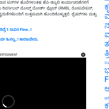
ಾರವಾದ ಟನ್‌ಗಳ ಹೊರೆಗಳಂತಹ ಹೆವಿ-ಡ್ಯೂಟಿ ಕಾರ್ಯಾಚರಣೆಗಳಿಗೆ
ಕ
ಸರಣಿಯು ರಿವರ್ಸಿಬಲ್ ಮೋಲ್ಡ್ ಬೋರ್ಡ್ ಪ್ಲೋವ್ (RMB), ರೋಟವೇಟರ್,
ವ
ಯಿಕೆಗಳೊಂದಿಗೆ ಉತ್ತಮವಾಗಿ ಹೊಂದಿಕೊಳ್ಳುತ್ತದೆ. ಥ್ರೆಷರ್‌ಗಳು ಮತ್ತು
ನ
ದ್ರೆ 1 ಸಾವಿರ Fine..!
ಮ
ರ್ವ ಹಿಸಲ್ಲ..! ಕಾರಣವೇನು.
ತ
ERTISEMENT
ತ
ಸುದ
ಭ
F
ಅ
ಅಗ
ಕ