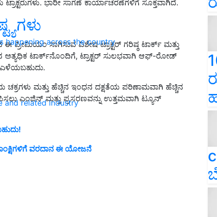
ರ
ಟ್ರಾಕ್ಟರುಗಳು. ಭಾರೀ ಸಾಗಣೆ ಕಾರ್ಯಾಚರಣೆಗಳಿಗೆ ಸೂಕ್ತವಾಗಿದೆ.
್ಟ್ಯಗಳು
ns happening across the country
್ರೀಮಿಯಂ ಸಾಗಿಸುವ ವಿಶೇಷ ಟ್ರಾಕ್ಟರ್ ಗರಿಷ್ಠ ಟಾರ್ಕ್ ಮತ್ತು
ದ ಅತ್ಯಧಿಕ ಟಾರ್ಕ್‌ನೊಂದಿಗೆ, ಟ್ರಾಕ್ಟರ್ ಸುಲಭವಾಗಿ ಆಫ್-ರೋಡ್
1
ನು ಎಳೆಯಬಹುದು.
ರ
ಕ್ರಗಳು ಮತ್ತು ಹೆಚ್ಚಿನ ಇಂಧನ ದಕ್ಷತೆಯ ಪರಿಣಾಮವಾಗಿ ಹೆಚ್ಚಿನ
ಹ
ಿಸಲು ಎಂಜಿನ್ ಮತ್ತು ಪ್ರಸರಣವನ್ನು ಉತ್ತಮವಾಗಿ ಟ್ಯೂನ್
e and related industry
ಬಹುದು!
 ಆಕಾಂಕ್ಷಿಗಳಿಗೆ ವರದಾನ ಈ ಯೋಜನೆ
c
ಬ