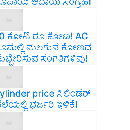
ೂಪಾಯಿ ಆದಾಯ ಸಂಗ್ರಹ!
0 ಕೋಟಿ ರೂ ಕೋಣ! AC
ೂಮಲ್ಲಿ ಮಲಗುವ ಕೋಣದ
ುಬ್ಬೇರಿಸುವ ಸಂಗತಿಗಳಿವು!
ylinder price ಸಿಲಿಂಡರ್‌
ೆಲೆಯಲ್ಲಿ ಭರ್ಜರಿ ಇಳಿಕೆ!