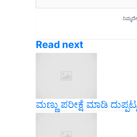
Read next
ಮಣ್ಣು ಪರೀಕ್ಷೆ ಮಾಡಿ ದುಪ್ಪಟ