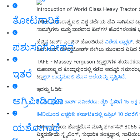
Introduction of World Class Heavy Tractor 
ತೋಟಗಾರಿಕೆ
TAFE ಮಹಾರಾಷ್ಟ್ರದಲ್ಲಿ ವಿಶ್ವ ದರ್ಜೆಯ ಹೆವಿ ಸಾಗಿಸುವ ಟ್ರ್
ಸಾಮಗ್ರಿಗಳು ಮತ್ತು ಭಾರವಾದ ಟನ್‌ಗಳ ಹೊರೆಗಳಂತಹ ಭಾರೀ
ಹೆಚ್ಚಿನ ಟಾರ್ಕ್ ಎಂಜಿನ್ ಹೊಂದಿರುವ
ವಿಶೇಷ ಟ್ರಾಕ್ಟರ್
, ಕ
ಪಶುಸಂಗೋಪನೆ
ರಿವರ್ಸಿಬಲ್ ಮೌಲ್ಡ್‌ಬೋರ್ಡ್ ನೇಗಿಲು ಮುಂತಾದ ವಿವಿಧ ರ
TAFE - Massey Ferguson ಟ್ರಾಕ್ಟರ್‌ಗಳ ತಯಾರಕರಾದ ಟ
ಮಹಾರಾಷ್ಟ್ರದ ಕೊಲ್ಲಾಪುರದಲ್ಲಿ ನಡೆದ ಅದ್ಧೂರಿ ಸಮಾರಂಭದಲ್
ಇತರೆ
ಟ್ರಾ
ಕ್ಟರ್ ಉದ್ಯಮದಲ್ಲಿ ಹೊಸ ಅಲೆಯನ್ನು ಸೃಷ್ಟಿಸಿದೆ.
ಇದನ್ನು ಓದಿರಿ:
ಅಗ್ರಿಪೀಡಿಯಾ
ಕಿಸಾನ್ ಕ್ರೆಡಿಟ್ ಕಾರ್ಡ್ ನವೀಕರಣ: ಡೈರಿ ರೈತರಿಗೆ 15 ಲಕ
IMDಯಿಂದ ಎಚ್ಚರಿಕೆ: ಕರ್ನಾಟಕದಲ್ಲಿ ಏಪ್ರಿಲ್ 10 ರವರೆಗ
ಯಶೋಗಾಥೆ
50hp ಶ್ರೇಣಿಯ ಹೊಚ್ಚಹೊಸ ಮಾಸ್ಸಿ ಫರ್ಗುಸನ್ 8055 ಮ್
ವಿಶ್ವದರ್ಜೆಯ ಸ್ಟೈಲಿಂಗ್, ಸುಧಾರಿತ ತಂತ್ರಜ್ಞಾನ, ಸಾಟಿ