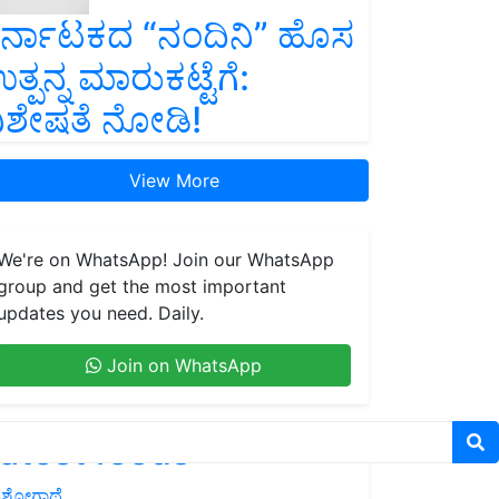
ರ್ನಾಟಕದ “ನಂದಿನಿ” ಹೊಸ
ತ್ಪನ್ನ ಮಾರುಕಟ್ಟೆಗೆ:
ಿಶೇಷತೆ ನೋಡಿ!
View More
We're on WhatsApp! Join our WhatsApp
group and get the most important
updates you need. Daily.
Join on WhatsApp
atest feeds
ಶೋಗಾಥೆ