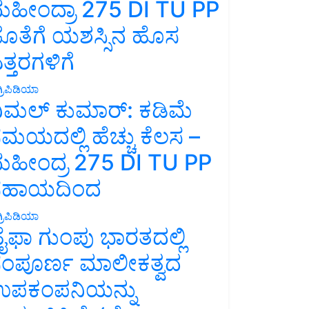
ಹೀಂದ್ರಾ 275 DI TU PP
ೊತೆಗೆ ಯಶಸ್ಸಿನ ಹೊಸ
ತ್ತರಗಳಿಗೆ
್ರಿಪಿಡಿಯಾ
ಿಮಲ್ ಕುಮಾರ್: ಕಡಿಮೆ
ಮಯದಲ್ಲಿ ಹೆಚ್ಚು ಕೆಲಸ –
ಹೀಂದ್ರ 275 DI TU PP
ಸಹಾಯದಿಂದ
್ರಿಪಿಡಿಯಾ
ೈಫಾ ಗುಂಪು ಭಾರತದಲ್ಲಿ
ಂಪೂರ್ಣ ಮಾಲೀಕತ್ವದ
ಪಕಂಪನಿಯನ್ನು