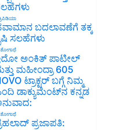
ಲಹೆಗಳು
್ರಿಪಿಡಿಯಾ
ವಾಮಾನ ಬದಲಾವಣೆಗೆ ತಕ್ಕ
ೃಷಿ ಸಲಹೆಗಳು
ಶೋಗಾಥೆ
ದೋ ಅಂಕಿತ್ ಪಾಟೀಲ್
ತ್ತು ಮಹೀಂದ್ರಾ 605
OVO ಟ್ರಾಕ್ಟರ್ ಬಗ್ಗೆ ನಿಮ್ಮ
ಿಂದಿ ಡಾಕ್ಯುಮೆಂಟ್‌ನ ಕನ್ನಡ
ನುವಾದ:
ಶೋಗಾಥೆ
್ರಹಲಾದ್ ಪ್ರಜಾಪತಿ: