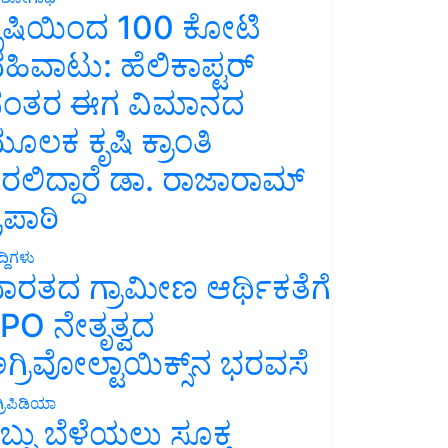
ೃಷಿಯಿಂದ 100 ಕೋಟಿ
ಹಿವಾಟು: ಹೆಲಿಕಾಪ್ಟರ್
ಂತರ ಈಗ ವಿಮಾನದ
ೂಲಕ ಕೃಷಿ ಕ್ರಾಂತಿ
ರಲಿದ್ದಾರೆ ಡಾ. ರಾಜಾರಾಮ್
್ರಿಪಾಠಿ
್ದಿಗಳು
ಾರತದ ಗ್ರಾಮೀಣ ಆರ್ಥಿಕತೆಗೆ
PO ನೇತೃತ್ವದ
ಗ್ರಿವೋಲ್ಟಾಯಿಕ್ಸ್‌ನ ಭರವಸೆ
್ರಿಪಿಡಿಯಾ
ಬ್ಬು ಬೆಳೆಯಲು ಸೂಕ್ತ