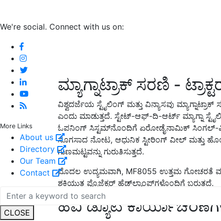
We're social. Connect with us on:
ಮ್ಯಾಗ್ನಾಟ್ರಾಕ್ ಸರಣಿ - ಟ್ರಾಕ್
ವಿಶ್ವದರ್ಜೆಯ ಸ್ಟೈಲಿಂಗ್ ಮತ್ತು ವಿನ್ಯಾಸವು ಮ್ಯಾಗ್ನಾಟ್ರಾಕ
ಎಂದು ಮಾಡುತ್ತದೆ. ಸ್ಟೇಟ್-ಆಫ್-ದಿ-ಆರ್ಟ್ ಮ್ಯಾಗ್ನಾ ಸ್ಟ
More Links
ಓಪನಿಂಗ್ ಸಿಸ್ಟಮ್‌ನೊಂದಿಗೆ ಏರೋಡೈನಾಮಿಕ್ ಸಿಂಗಲ್-ಪೀ
About us
ಸೊಗಸಾದ ನೋಟ, ಆಧುನಿಕ ಸ್ಟೀರಿಂಗ್ ವೀಲ್ ಮತ್ತು ಹ
Directory
ಗುಣಮಟ್ಟವನ್ನು ಗುರುತಿಸುತ್ತದೆ.
Our Team
ಮೊದಲ ಉದ್ಯಮವಾಗಿ, MF8055 ಉತ್ತಮ ಗೋಚರತೆ ಮತ್ತು ರಾತ
Contact
ಶಕ್ತಿಯುತ ಪ್ರೊಜೆಕ್ಟರ್ ಹೆಡ್‌ಲ್ಯಾಂಪ್‌ಗಳೊಂದಿಗೆ ಬರುತ್ತದೆ.
ಹೆವಿ ಡ್ಯೂಟಿ ಕಾರ್ಯಾಚರಣೆಗಳ
CLOSE