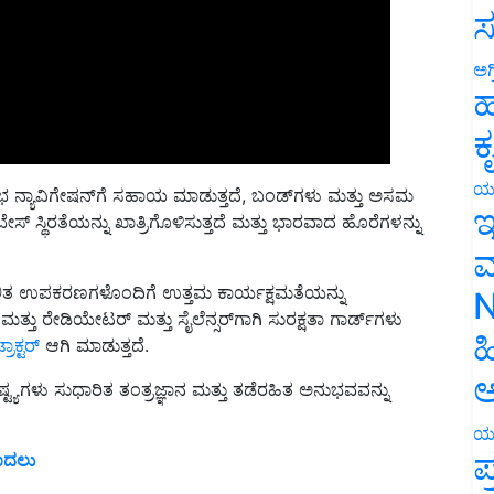
ಸ
ಅಗ
ಹ
ಕ
ರ್‌ನ ಸುಲಭ ನ್ಯಾವಿಗೇಷನ್‌ಗೆ ಸಹಾಯ ಮಾಡುತ್ತದೆ, ಬಂಡ್‌ಗಳು ಮತ್ತು ಅಸಮ
ಯ
 ಸ್ಥಿರತೆಯನ್ನು ಖಾತ್ರಿಗೊಳಿಸುತ್ತದೆ ಮತ್ತು ಭಾರವಾದ ಹೊರೆಗಳನ್ನು
ಇ
ಮ
ಿತ ಉಪಕರಣಗಳೊಂದಿಗೆ ಉತ್ತಮ ಕಾರ್ಯಕ್ಷಮತೆಯನ್ನು
B) ಮತ್ತು ರೇಡಿಯೇಟರ್ ಮತ್ತು ಸೈಲೆನ್ಸರ್‌ಗಾಗಿ ಸುರಕ್ಷತಾ ಗಾರ್ಡ್‌ಗಳು
N
್ರಾಕ್ಟರ್
ಆಗಿ ಮಾಡುತ್ತದೆ.
ಹ
್ಯಗಳು ಸುಧಾರಿತ ತಂತ್ರಜ್ಞಾನ ಮತ್ತು ತಡೆರಹಿತ ಅನುಭವವನ್ನು
ಅ
ಯ
 ಮೊದಲು
ಪ