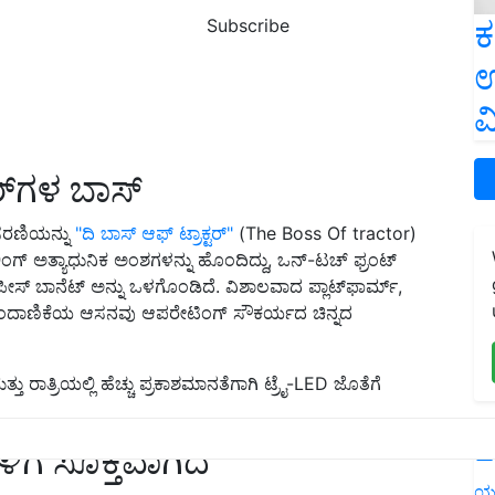
ಕ
Subscribe
ಉ
ವ
ಟರ್‌ಗಳ ಬಾಸ್
್ ಸರಣಿಯನ್ನು
"ದಿ ಬಾಸ್ ಆಫ್ ಟ್ರಾಕ್ಟರ್"
(The Boss Of tractor)
ೈಲಿಂಗ್ ಅತ್ಯಾಧುನಿಕ ಅಂಶಗಳನ್ನು ಹೊಂದಿದ್ದು, ಒನ್-ಟಚ್ ಫ್ರಂಟ್
ಸ್ ಬಾನೆಟ್ ಅನ್ನು ಒಳಗೊಂಡಿದೆ. ವಿಶಾಲವಾದ ಪ್ಲಾಟ್‌ಫಾರ್ಮ್,
ೊಂದಾಣಿಕೆಯ ಆಸನವು ಆಪರೇಟಿಂಗ್ ಸೌಕರ್ಯದ ಚಿನ್ನದ
್ರಿಯಲ್ಲಿ ಹೆಚ್ಚು ಪ್ರಕಾಶಮಾನತೆಗಾಗಿ ಟ್ರೈ-LED ಜೊತೆಗೆ
L
ಿಗೆ ಸೂಕ್ತವಾಗಿದೆ
ಯ