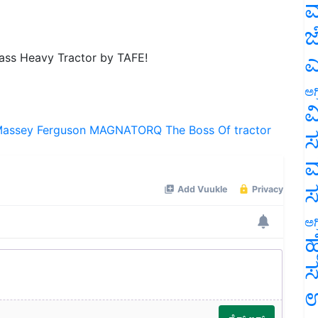
ಮ
ಜ
lass Heavy Tractor by TAFE!
ಎ
ಅಗ
ವ
assey Ferguson
MAGNATORQ
The Boss Of tractor
ಸ
ಮ
ಅಗ
ಹ
ಸ
ಉ