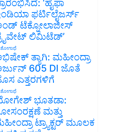
್ರಾರಂಭಿಸಿದೆ: ‘ಹೈಫಾ
ಂಡಿಯಾ ಫರ್ಟಿಲೈಜರ್ಸ್
ಂಡ್ ಟೆಕ್ನೋಲಾಜೀಸ್
್ರೈವೇಟ್ ಲಿಮಿಟೆಡ್’
ಶೋಗಾಥೆ
ಭಿಷೇಕ್ ತ್ಯಾಗಿ: ಮಹೀಂದ್ರಾ
ರ್ಜುನ್ 605 DI ಜೊತೆ
ೊಸ ಎತ್ತರಗಳಿಗೆ
ಶೋಗಾಥೆ
ೋಗೇಶ್ ಭೂತಡಾ:
ೋಸಂರಕ್ಷಣೆ ಮತ್ತು
ಹೀಂದ್ರಾ ಟ್ರ್ಯಾಕ್ಟರ್ ಮೂಲಕ