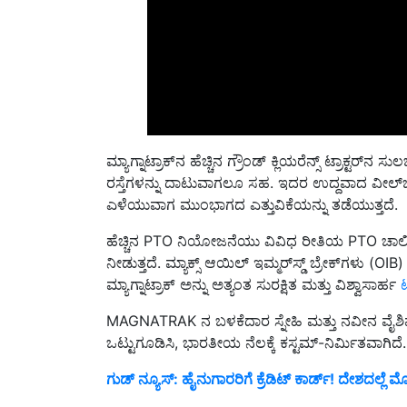
ಮ್ಯಾಗ್ನಾಟ್ರಾಕ್‌ನ ಹೆಚ್ಚಿನ ಗ್ರೌಂಡ್ ಕ್ಲಿಯರೆನ್ಸ್ ಟ್ರಾಕ್ಟ
ರಸ್ತೆಗಳನ್ನು ದಾಟುವಾಗಲೂ ಸಹ. ಇದರ ಉದ್ದವಾದ ವೀಲ್‌ಬೇಸ್
ಎಳೆಯುವಾಗ ಮುಂಭಾಗದ ಎತ್ತುವಿಕೆಯನ್ನು ತಡೆಯುತ್ತದೆ.
ಹೆಚ್ಚಿನ PTO ನಿಯೋಜನೆಯು ವಿವಿಧ ರೀತಿಯ PTO ಚಾಲ
ನೀಡುತ್ತದೆ. ಮ್ಯಾಕ್ಸ್ ಆಯಿಲ್ ಇಮ್ಮರ್‌ಸ್ಡ್ ಬ್ರೇಕ್‌ಗಳು (OI
ಮ್ಯಾಗ್ನಾಟ್ರಾಕ್ ಅನ್ನು ಅತ್ಯಂತ ಸುರಕ್ಷಿತ ಮತ್ತು ವಿಶ್ವಾಸಾರ್ಹ
ಟ
MAGNATRAK ನ ಬಳಕೆದಾರ ಸ್ನೇಹಿ ಮತ್ತು ನವೀನ ವೈಶಿಷ್ಟ
ಒಟ್ಟುಗೂಡಿಸಿ, ಭಾರತೀಯ ನೆಲಕ್ಕೆ ಕಸ್ಟಮ್-ನಿರ್ಮಿತವಾಗಿದೆ.
ಗುಡ್‌ ನ್ಯೂಸ್‌: ಹೈನುಗಾರರಿಗೆ ಕ್ರೆಡಿಟ್‌ ಕಾರ್ಡ್‌! ದೇಶದಲ್ಲೆ
ನಿಮ್ಮ ದನ-ಕರುಗಳಿಗೆ ಚರ್ಮ ರೋಗ ಇದೆಯೇ?