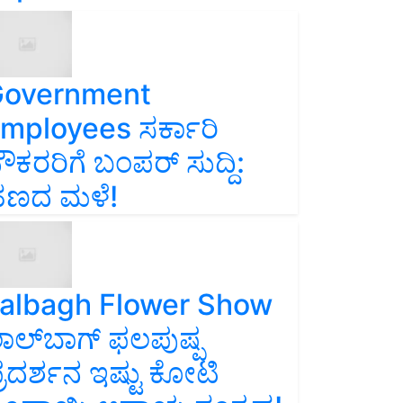
overnment
mployees ಸರ್ಕಾರಿ
ೌಕರರಿಗೆ ಬಂಪರ್‌ ಸುದ್ದಿ:
ಣದ ಮಳೆ!
albagh Flower Show
ಾಲ್‌ಬಾಗ್ ಫಲಪುಷ್ಪ
್ರದರ್ಶನ ಇಷ್ಟು ಕೋಟಿ