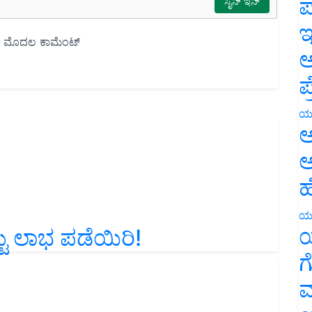
ಪ
ಇ
ಅ
ಪ
ಯ
ಅ
ಅ
ಹ
್ಟು ಲಾಭ ಪಡೆಯಿರಿ!
ಯ
ಯ
ಗ
ಮ