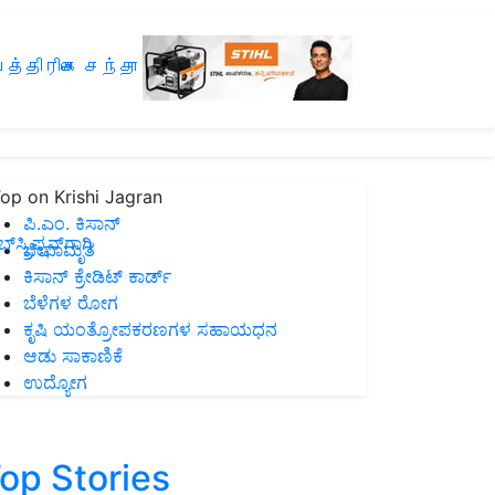
த்திரிகை சந்தா
op on Krishi Jagran
ಪಿ.ಎಂ. ಕಿಸಾನ್
ಸ್ಕ್ರಿಪ್ಷನ್‌ಗಾಗಿ
ಜೀವಾಮೃತ
ಕಿಸಾನ್ ಕ್ರೇಡಿಟ್ ಕಾರ್ಡ್
ಬೆಳೆಗಳ ರೋಗ
ಕೃಷಿ ಯಂತ್ರೋಪಕರಣಗಳ ಸಹಾಯಧನ
ಆಡು ಸಾಕಾಣಿಕೆ
ಉದ್ಯೋಗ
op Stories