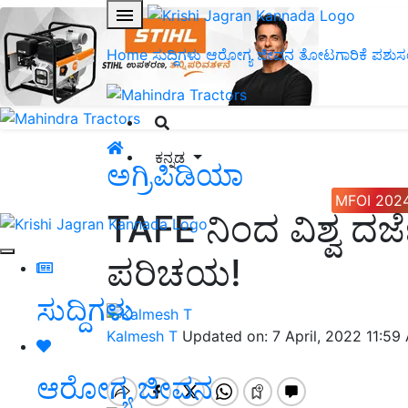
Home
ಸುದ್ದಿಗಳು
ಆರೋಗ್ಯ ಜೀವನ
ತೋಟಗಾರಿಕೆ
ಪಶುಸ
ಕನ್ನಡ
ಅಗ್ರಿಪಿಡಿಯಾ
MFOI 202
TAFE ನಿಂದ ವಿಶ್ವ ದರ್ಜೆ
ಪರಿಚಯ!
ಸುದ್ದಿಗಳು
Kalmesh T
Updated on: 7 April, 2022 11:59
ಆರೋಗ್ಯ ಜೀವನ