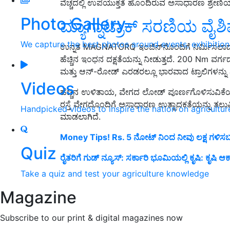
ವೆಚ್ಚದಲ್ಲಿ ಉಪಯುಕ್ತತೆ ಹೊಂದಿರುವ ಅಸಾಧಾರಣ ಶ್ರೇಣಿಯ 
Photo Gallery
ಮ್ಯಾಗ್ನಾಟ್ರಾಕ್ ಸರಣಿಯ ವೈಶಿಷ
We capture the best photos around events, exhibitio
ಉನ್ನತ MAGNATORQ ಇಂಜಿನ್‌ನೊಂದಿಗೆ ನಿರ್ಮಿಸಲಾದ ಈ ಪ
ಹೆಚ್ಚಿನ ಇಂಧನ ದಕ್ಷತೆಯನ್ನು ನೀಡುತ್ತದೆ. 200 Nm ವರ್ಗ
ಮತ್ತು ಆನ್-ರೋಡ್ ಎರಡರಲ್ಲೂ ಭಾರವಾದ ಟ್ರಾಲಿಗಳನ್
Videos
ಹೆಚ್ಚಿನ ಉಳಿತಾಯ, ವೇಗದ ಲೋಡ್ ಪೂರ್ಣಗೊಳಿಸುವಿಕೆಯ ಚ
ರಸ್ತೆ ವೇಗದೊಂದಿಗೆ ಅಸಾಧಾರಣ ಉತ್ಪಾದಕತೆಯನ್ನು ತಲುಪ
Handpicked videos to inspire the nation on agricultur
ಮಾಡಲಾಗಿದೆ.
Money Tips! Rs. 5 ನೋಟ್ ನಿಂದ ನೀವು ಲಕ್ಷ ಗಳಿಸ
Quiz
ರೈತರಿಗೆ ಗುಡ್ ನ್ಯೂಸ್: ಸರ್ಕಾರಿ ಭೂಮಿಯಲ್ಲಿ ಕೃಷಿ: ಕೃಷಿ
Take a quiz and test your agriculture knowledge
Magazine
Subscribe to our print & digital magazines now