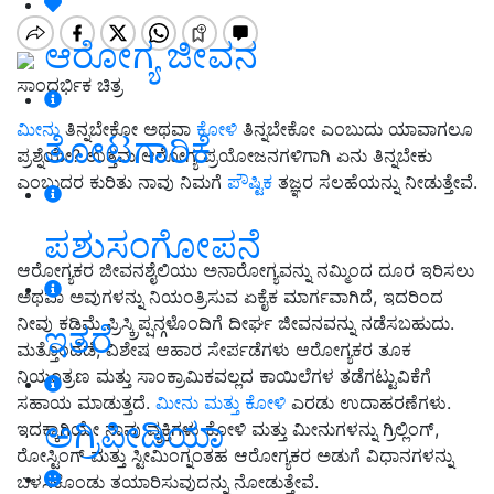
ಆರೋಗ್ಯ ಜೀವನ
ಸಾಂದರ್ಭಿಕ ಚಿತ್ರ
ಮೀನು
ತಿನ್ನಬೇಕೋ ಅಥವಾ
ಕೋಳಿ
ತಿನ್ನಬೇಕೋ ಎಂಬುದು ಯಾವಾಗಲೂ
ತೋಟಗಾರಿಕೆ
ಪ್ರಶ್ನೆಯೇ? ಉತ್ತಮ ಆರೋಗ್ಯ ಪ್ರಯೋಜನಗಳಿಗಾಗಿ ಏನು ತಿನ್ನಬೇಕು
ಎಂಬುದರ ಕುರಿತು ನಾವು ನಿಮಗೆ
ಪೌಷ್ಟಿಕ
ತಜ್ಞರ ಸಲಹೆಯನ್ನು ನೀಡುತ್ತೇವೆ.
ಪಶುಸಂಗೋಪನೆ
ಆರೋಗ್ಯಕರ ಜೀವನಶೈಲಿಯು ಅನಾರೋಗ್ಯವನ್ನು ನಮ್ಮಿಂದ ದೂರ ಇರಿಸಲು
ಅಥವಾ ಅವುಗಳನ್ನು ನಿಯಂತ್ರಿಸುವ ಏಕೈಕ ಮಾರ್ಗವಾಗಿದೆ, ಇದರಿಂದ
ನೀವು ಕಡಿಮೆ ಪ್ರಿಸ್ಕ್ರಿಪ್ಷನ್ಗಳೊಂದಿಗೆ ದೀರ್ಘ ಜೀವನವನ್ನು ನಡೆಸಬಹುದು.
ಇತರೆ
ಮತ್ತೊಂದೆಡೆ, ವಿಶೇಷ ಆಹಾರ ಸೇರ್ಪಡೆಗಳು ಆರೋಗ್ಯಕರ ತೂಕ
ನಿಯಂತ್ರಣ ಮತ್ತು ಸಾಂಕ್ರಾಮಿಕವಲ್ಲದ ಕಾಯಿಲೆಗಳ ತಡೆಗಟ್ಟುವಿಕೆಗೆ
ಸಹಾಯ ಮಾಡುತ್ತದೆ.
ಮೀನು ಮತ್ತು ಕೋಳಿ
ಎರಡು ಉದಾಹರಣೆಗಳು.
ಅಗ್ರಿಪೀಡಿಯಾ
ಇದಕ್ಕಾಗಿಯೇ ನಾವು ವ್ಯಕ್ತಿಗಳು ಕೋಳಿ ಮತ್ತು ಮೀನುಗಳನ್ನು ಗ್ರಿಲ್ಲಿಂಗ್,
ರೋಸ್ಟಿಂಗ್ ಮತ್ತು ಸ್ಟೀಮಿಂಗ್ನಂತಹ ಆರೋಗ್ಯಕರ ಅಡುಗೆ ವಿಧಾನಗಳನ್ನು
ಬಳಸಿಕೊಂಡು ತಯಾರಿಸುವುದನ್ನು ನೋಡುತ್ತೇವೆ.