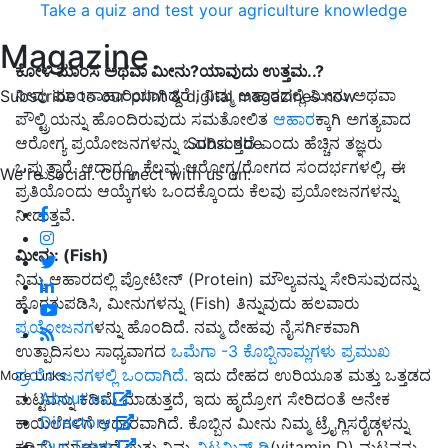
Take a quiz and test your agriculture knowledge
Magazine
ಕೋಳಿ ಮಾಂಸ ಅಥವಾ ಮೀನು?ಯಾವುದು ಉತ್ತಮ..?
ನೀವು ಮಾಂಸಾಹಾರಿಯಾಗಿದ್ದರೆ , ನಿಮ್ಮ ಆಹಾರದಲ್ಲಿ ಮೀನು ಅಥವಾ
Subscribe to our print & digital magazines now
ಪೌಲ್ಟ್ರಿಯನ್ನು ಹೊಂದಿರುವುದು ಸಮತೋಲಿತ
ಆಹಾರ
ಕ್ಕಾಗಿ ಅಗತ್ಯವಾದ
Subscribe
ಆರೋಗ್ಯ ಪ್ರಯೋಜನಗಳನ್ನು ಒದಗಿಸುತ್ತದೆ ಎಂದು ಹೆಚ್ಚಿನ ತಜ್ಞರು
ಒಪ್ಪುತ್ತಾರೆ. ಆದಾಗ್ಯೂ, ಕೆಲವು ಆರೋಗ್ಯ/ರೋಗದ ಸಂದರ್ಭಗಳಲ್ಲಿ, ಈ
We're social. Connect with us on:
ಪ್ರತಿಯೊಂದು ಆಯ್ಕೆಗಳು ಒಂದಕ್ಕೊಂದು ಕೆಲವು ಪ್ರಯೋಜನಗಳನ್ನು
ನೀಡುತ್ತವೆ.
ಮೀನು: (Fish)
ನಿಮ್ಮ ಆಹಾರದಲ್ಲಿ ಪ್ರೋಟೀನ್ (Protein) ಮೌಲ್ಯವನ್ನು ಸೇರಿಸುವುದನ್ನು
ಹೊರತುಪಡಿಸಿ, ಮೀನುಗಳನ್ನು (Fish) ತಿನ್ನುವುದು ಹಲವಾರು
ಪ್ರಯೋಜನಗ
ಳನ್ನು ಹೊಂದಿದೆ. ನಮ್ಮ ದೇಹವು ನೈಸರ್ಗಿಕವಾಗಿ
ಉತ್ಪಾದಿಸಲು ಸಾಧ್ಯವಾಗದ
ಒಮೆಗಾ -3 ಕೊಬ್ಬಿನಾಮ್ಲಗಳು ಪ್ರಮುಖ
ಪ್ರಯೋಜನಗಳಲ್ಲಿ ಒಂದಾಗಿದೆ.
ಇದು ದೇಹದ ಉರಿಯೂತ ಮತ್ತು ಒತ್ತಡದ
More Links
About us
ಮಟ್ಟವನ್ನು ಕಡಿಮೆ ಮಾಡುತ್ತದೆ, ಇದು ಹೃದ್ರೋಗ ಸೇರಿದಂತೆ ಅನೇಕ
Directory
ಕಾಯಿಲೆಗಳಿಗೆ ಆಧಾರವಾಗಿದೆ. ಕೊಬ್ಬಿನ ಮೀನು ನಿಮ್ಮ ಟ್ರೈಗ್ಲಿಸರೈಡ್ಗಳನ್ನು
Our Team
ಕಡಿಮೆ ಮಾಡುತ್ತದೆ ಮತ್ತು ನಿಮ್ಮ
ವಿಟಮಿನ್ ಡಿ
(vitamin D) ಮಟ್ಟವನ್ನು