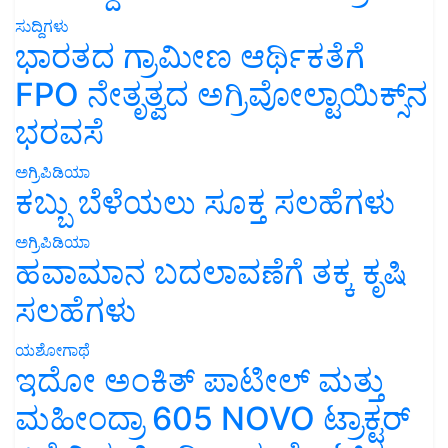
ಸುದ್ದಿಗಳು
ಭಾರತದ ಗ್ರಾಮೀಣ ಆರ್ಥಿಕತೆಗೆ
FPO ನೇತೃತ್ವದ ಅಗ್ರಿವೋಲ್ಟಾಯಿಕ್ಸ್‌ನ
ಭರವಸೆ
ಅಗ್ರಿಪಿಡಿಯಾ
ಕಬ್ಬು ಬೆಳೆಯಲು ಸೂಕ್ತ ಸಲಹೆಗಳು
ಅಗ್ರಿಪಿಡಿಯಾ
ಹವಾಮಾನ ಬದಲಾವಣೆಗೆ ತಕ್ಕ ಕೃಷಿ
ಸಲಹೆಗಳು
ಯಶೋಗಾಥೆ
ಇದೋ ಅಂಕಿತ್ ಪಾಟೀಲ್ ಮತ್ತು
ಮಹೀಂದ್ರಾ 605 NOVO ಟ್ರಾಕ್ಟರ್