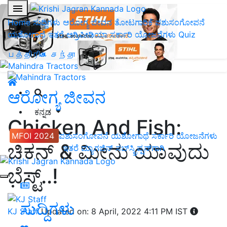
Home
ಸುದ್ದಿಗಳು
ಆರೋಗ್ಯ ಜೀವನ
ತೋಟಗಾರಿಕೆ
ಪಶುಸಂಗೋಪನೆ
ಯಶೋಗಾಥೆ
ಇತರೆ
ಅಗ್ರಿಪೀಡಿಯಾ
ಸರ್ಕಾರಿ ಯೋಜನೆಗಳು
Quiz
பத்திரிகை சந்தா
ಆರೋಗ್ಯ ಜೀವನ
ಕನ್ನಡ
Chicken And Fish:
MFOI 2024
ಪಶುಸಂಗೋಪನೆ
ಯಶೋಗಾಥೆ
ಸರ್ಕಾರಿ ಯೋಜನೆಗಳು
ಚಿಕನ್‌ & ಮೀನು ಯಾವುದು
ಇತರೆ
ಮ್ಯಾಗಜಿನ್‌ ಸಬ್‌ಸ್ಕ್ರಿಪ್ಷನ್‌ಗಾಗಿ
ಬೆಸ್ಟ್‌..!
ಸುದ್ದಿಗಳು
KJ Staff
Updated on: 8 April, 2022 4:11 PM IST