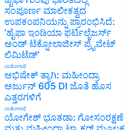
ಸಂಪೂರ್ಣ ಮಾಲೀಕತ್ವದ
ಉಪಕಂಪನಿಯನ್ನು ಪ್ರಾರಂಭಿಸಿದೆ:
‘ಹೈಫಾ ಇಂಡಿಯಾ ಫರ್ಟಿಲೈಜರ್ಸ್
ಅಂಡ್ ಟೆಕ್ನೋಲಾಜೀಸ್ ಪ್ರೈವೇಟ್
ಲಿಮಿಟೆಡ್’
ಯಶೋಗಾಥೆ
ಅಭಿಷೇಕ್ ತ್ಯಾಗಿ: ಮಹೀಂದ್ರಾ
ಅರ್ಜುನ್ 605 DI ಜೊತೆ ಹೊಸ
ಎತ್ತರಗಳಿಗೆ
ಯಶೋಗಾಥೆ
ಯೋಗೇಶ್ ಭೂತಡಾ: ಗೋಸಂರಕ್ಷಣೆ
ಮತ್ತು ಮಹೀಂದ್ರಾ ಟ್ರ್ಯಾಕ್ಟರ್ ಮೂಲಕ