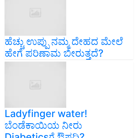
ಹೆಚ್ಚು ಉಪ್ಪು ನಮ್ಮ ದೇಹದ ಮೇಲೆ
ಹೇಗೆ ಪರಿಣಾಮ ಬೀರುತ್ತದೆ?
Ladyfinger water!
ಬೆಂಡೆಕಾಯಿಯ ನೀರು
Diabeticsಗೆ ಔಷಧಿ?