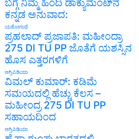
ಬಗ್ಗೆ ನಿಮ್ಮ ಹಿಂದಿ ಡಾಕ್ಯುಮೆಂಟ್‌ನ
ಕನ್ನಡ ಅನುವಾದ:
ಯಶೋಗಾಥೆ
ಪ್ರಹಲಾದ್ ಪ್ರಜಾಪತಿ: ಮಹೀಂದ್ರಾ
275 DI TU PP ಜೊತೆಗೆ ಯಶಸ್ಸಿನ
ಹೊಸ ಎತ್ತರಗಳಿಗೆ
ಅಗ್ರಿಪಿಡಿಯಾ
ವಿಮಲ್ ಕುಮಾರ್: ಕಡಿಮೆ
ಸಮಯದಲ್ಲಿ ಹೆಚ್ಚು ಕೆಲಸ –
ಮಹೀಂದ್ರ 275 DI TU PP
ಸಹಾಯದಿಂದ
ಅಗ್ರಿಪಿಡಿಯಾ
ಹೈಫಾ ಗುಂಪು ಭಾರತದಲ್ಲಿ