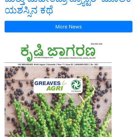
ಯಶಸ್ಸಿನ ಕಥೆ
More News