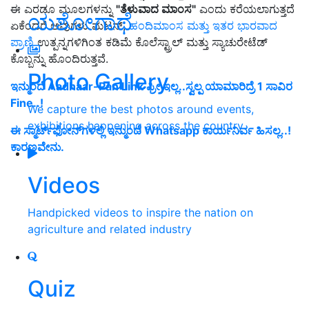
ಈ ಎರಡೂ ಮೂಲಗಳನ್ನು
"ತೆಳುವಾದ ಮಾಂಸ"
ಎಂದು ಕರೆಯಲಾಗುತ್ತದೆ
ಯಶೋಗಾಥೆ
ಏಕೆಂದರೆ ಅವುಗಳು ಮಟನ್,
ಹಂದಿಮಾಂಸ ಮತ್ತು ಇತರ ಭಾರವಾದ
ಪ್ರಾಣಿ
ಉತ್ಪನ್ನಗಳಿಗಿಂತ ಕಡಿಮೆ ಕೊಲೆಸ್ಟ್ರಾಲ್ ಮತ್ತು ಸ್ಯಾಚುರೇಟೆಡ್
ಕೊಬ್ಬನ್ನು ಹೊಂದಿರುತ್ತವೆ.
Photo Gallery
ಇನ್ಮುಂದೆ Aadhaar-Pan Link ಫ್ರೀ ಇಲ್ಲ..ಸ್ವಲ್ಪ ಯಾಮಾರಿದ್ರೆ 1 ಸಾವಿರ
Fine..!
We capture the best photos around events,
exhibitions happening across the country
ಈ ಸ್ಮಾರ್ಟ್‌ಫೋನ್‌ಗಳಲ್ಲಿ ಇನ್ಮುಂದೆ Whatsapp ಕಾರ್ಯನಿರ್ವ ಹಿಸಲ್ಲ..!
ಕಾರಣವೇನು.
Videos
Handpicked videos to inspire the nation on
agriculture and related industry
Quiz