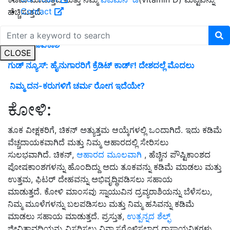
Contact
ಹೆಚ್ಚಿಸುತ್ತದೆ.
JSSB Recruitment: ಜಸ್ಟ್‌ 8ನೇ ತರಗತಿ ಪಾಸ್ ಆದವರಿಗೆ ಭರ್ಜರಿ
ಉದ್ಯೋಗಾವಕಾಶ
CLOSE
ಗುಡ್‌ ನ್ಯೂಸ್‌: ಹೈನುಗಾರರಿಗೆ ಕ್ರೆಡಿಟ್‌ ಕಾರ್ಡ್‌! ದೇಶದಲ್ಲೆ ಮೊದಲು
ನಿಮ್ಮ ದನ-ಕರುಗಳಿಗೆ ಚರ್ಮ ರೋಗ ಇದೆಯೇ?
ಕೋಳಿ:
ತೂಕ ವೀಕ್ಷಕರಿಗೆ, ಚಿಕನ್ ಅತ್ಯುತ್ತಮ ಆಯ್ಕೆಗಳಲ್ಲಿ ಒಂದಾಗಿದೆ. ಇದು ಕಡಿಮೆ
ವೆಚ್ಚದಾಯಕವಾಗಿದೆ ಮತ್ತು ನಿಮ್ಮ ಆಹಾರದಲ್ಲಿ ಸೇರಿಸಲು
ಸುಲಭವಾಗಿದೆ. ಚಿಕನ್,
ಆಹಾರದ ಮೂಲವಾಗಿ
, ಹೆಚ್ಚಿನ ಪೌಷ್ಟಿಕಾಂಶದ
ಪೋಷಕಾಂಶಗಳನ್ನು ಹೊಂದಿದ್ದು ಅದು ತೂಕವನ್ನು ಕಡಿಮೆ ಮಾಡಲು ಮತ್ತು
ಉತ್ತಮ, ಫಿಟರ್ ದೇಹವನ್ನು ಅಭಿವೃದ್ಧಿಪಡಿಸಲು ಸಹಾಯ
ಮಾಡುತ್ತದೆ. ಕೋಳಿ ಮಾಂಸವು ಸ್ನಾಯುವಿನ ದ್ರವ್ಯರಾಶಿಯನ್ನು ಬೆಳೆಸಲು,
ನಿಮ್ಮ ಮೂಳೆಗಳನ್ನು ಬಲಪಡಿಸಲು ಮತ್ತು ನಿಮ್ಮ ಹಸಿವನ್ನು ಕಡಿಮೆ
ಮಾಡಲು ಸಹಾಯ ಮಾಡುತ್ತದೆ. ಪ್ರಸ್ತುತ,
ಉತ್ಪನ್ನದ ಶೆಲ್ಫ್
ಜೀವಿತಾವಧಿಯನ್ನು ವಿಸ್ತರಿಸಲು ವಿನ್ಯಾಸಗೊಳಿಸಲಾದ ರಾಸಾಯನಿಕಗಳು