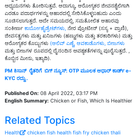
ಅಧ್ಯಯನಗಳು ತೋರಿಸುತ್ತವೆ. ಆದಾಗ್ಯೂ, ಆರೋಗ್ಯಕರ ಜೀವನಶೈಲಿಗಾಗಿ
ಎರಡೂ ಪದಾರ್ಥಗಳನ್ನು ಆಹಾರದಲ್ಲಿ ಸೇರಿಸಿಕೊಳ್ಳಬಹುದು ಎಂದು
ಸೂಚಿಸಲಾಗುತ್ತದೆ. ಅದೇ ಸಮಯದಲ್ಲಿ, ಸಮತೋಲಿತ ಆಹಾರವು
ಸಂಕೀರ್ಣ
ಕಾರ್ಬೋಹೈಡ್ರೇಟ್‌ಗಳು,
ನೇರ ಪ್ರೋಟೀನ್ (ಸಸ್ಯ + ಪ್ರಾಣಿ),
ಜೀವಸತ್ವಗಳು ಮತ್ತು ಖನಿಜಗಳು (ಹಣ್ಣುಗಳು ಮತ್ತು ತರಕಾರಿಗಳು) ಮತ್ತು
ಆರೋಗ್ಯಕರ ಕೊಬ್ಬುಗಳು
(ಆಲಿವ್ ಎಣ್ಣೆ, ಆವಕಾಡೊಗಳು, ಬೀಜಗಳು
ಮತ್ತು ಬೀಜಗಳ ರೂಪದಲ್ಲಿ ದೈನಂದಿನ ಅವಶ್ಯಕತೆಗಳನ್ನು ಪೂರೈಸುತ್ತದೆ. ,
ಕೊಬ್ಬಿನ ಮೀನು, ಇತ್ಯಾದಿ).
PM ಕಿಸಾನ್‌ ರೈತರಿಗೆ ಬಿಗ್‌ ನ್ಯೂಸ್‌: OTP ಮೂಲಕ ಆಧಾರ್‌ ಕಾರ್ಡ್‌ e-
KYC ರದ್ದು..
Published On:
08 April 2022, 03:17 PM
English Summary:
Chicken or Fish, Which Is Healthier
Related Topics
Health
chicken
fish
health
fish fry
chicken thali