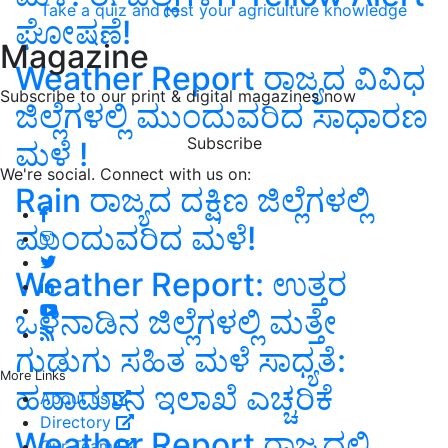
Take a quiz and test your agriculture knowledge
ಘೋಷಣೆ!
Magazine
Weather Report ರಾಜ್ಯದ ವಿವಿಧ
Subscribe to our print & digital magazines now
ಜಿಲ್ಲೆಗಳಲ್ಲಿ ಮುಂದುವರಿದ ಸಾಧಾರಣ
Subscribe
ಮಳೆ !
We're social. Connect with us on:
Rain ರಾಜ್ಯದ ದಕ್ಷಿಣ ಜಿಲ್ಲೆಗಳಲ್ಲಿ
ಮುಂದುವರಿದ ಮಳೆ!
Weather Report: ಉತ್ತರ
ಒಳನಾಡಿನ ಜಿಲ್ಲೆಗಳಲ್ಲಿ ಮತ್ತೇ
ಗುಡುಗು ಸಹಿತ ಮಳೆ ಸಾಧ್ಯತೆ:
More Links
ಹವಾಮಾನ ಇಲಾಖೆ ಎಚ್ಚರಿಕೆ
About us
Directory
Weather Report ರಾಜ್ಯದಲ್ಲಿ
Our Team