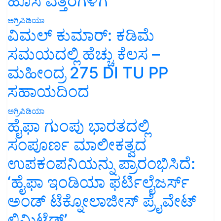
ಹೊಸ ಎತ್ತರಗಳಿಗೆ
ಅಗ್ರಿಪಿಡಿಯಾ
ವಿಮಲ್ ಕುಮಾರ್: ಕಡಿಮೆ
ಸಮಯದಲ್ಲಿ ಹೆಚ್ಚು ಕೆಲಸ –
ಮಹೀಂದ್ರ 275 DI TU PP
ಸಹಾಯದಿಂದ
ಅಗ್ರಿಪಿಡಿಯಾ
ಹೈಫಾ ಗುಂಪು ಭಾರತದಲ್ಲಿ
ಸಂಪೂರ್ಣ ಮಾಲೀಕತ್ವದ
ಉಪಕಂಪನಿಯನ್ನು ಪ್ರಾರಂಭಿಸಿದೆ:
‘ಹೈಫಾ ಇಂಡಿಯಾ ಫರ್ಟಿಲೈಜರ್ಸ್
ಅಂಡ್ ಟೆಕ್ನೋಲಾಜೀಸ್ ಪ್ರೈವೇಟ್
ಲಿಮಿಟೆಡ್’