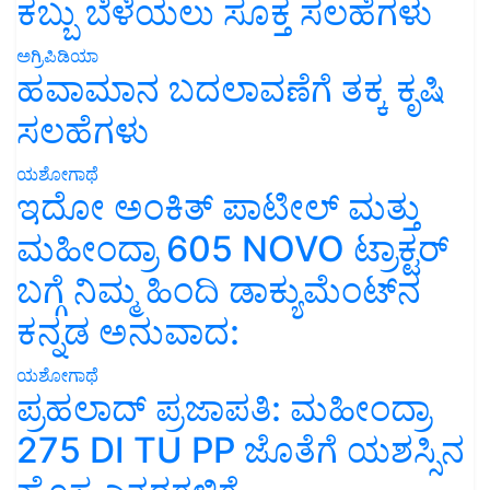
ಕಬ್ಬು ಬೆಳೆಯಲು ಸೂಕ್ತ ಸಲಹೆಗಳು
ಅಗ್ರಿಪಿಡಿಯಾ
ಹವಾಮಾನ ಬದಲಾವಣೆಗೆ ತಕ್ಕ ಕೃಷಿ
ಸಲಹೆಗಳು
ಯಶೋಗಾಥೆ
ಇದೋ ಅಂಕಿತ್ ಪಾಟೀಲ್ ಮತ್ತು
ಮಹೀಂದ್ರಾ 605 NOVO ಟ್ರಾಕ್ಟರ್
ಬಗ್ಗೆ ನಿಮ್ಮ ಹಿಂದಿ ಡಾಕ್ಯುಮೆಂಟ್‌ನ
ಕನ್ನಡ ಅನುವಾದ:
ಯಶೋಗಾಥೆ
ಪ್ರಹಲಾದ್ ಪ್ರಜಾಪತಿ: ಮಹೀಂದ್ರಾ
275 DI TU PP ಜೊತೆಗೆ ಯಶಸ್ಸಿನ