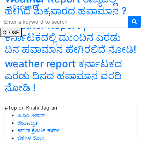
Contact
ಹೇಗಿದೆ ಶುಕ್ರವಾರದ ಹವಾಮಾನ ?
Weather Report |
CLOSE
ಕರ್ನಾಟಕದಲ್ಲಿ ಮುಂದಿನ ಎರಡು
ದಿನ ಹವಾಮಾನ ಹೇಗಿರಲಿದೆ ನೋಡಿ!
weather report ಕರ್ನಾಟಕದ
ಎರಡು ದಿನದ ಹವಾಮಾನ ವರದಿ
ನೋಡಿ !
#Top on Krishi Jagran
ಪಿ.ಎಂ. ಕಿಸಾನ್
ಜೀವಾಮೃತ
ಕಿಸಾನ್ ಕ್ರೇಡಿಟ್ ಕಾರ್ಡ್
ಬೆಳೆಗಳ ರೋಗ