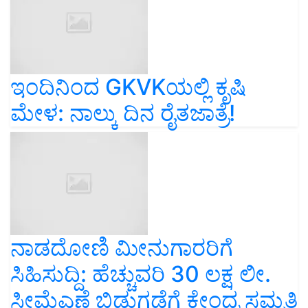
ಇಂದಿನಿಂದ GKVKಯಲ್ಲಿ ಕೃಷಿ
ಮೇಳ: ನಾಲ್ಕು ದಿನ ರೈತಜಾತ್ರೆ!
ನಾಡದೋಣಿ ಮೀನುಗಾರರಿಗೆ
ಸಿಹಿಸುದ್ದಿ: ಹೆಚ್ಚುವರಿ 30 ಲಕ್ಷ ಲೀ.
ಸೀಮೆಎಣ್ಣೆ ಬಿಡುಗಡೆಗೆ ಕೇಂದ್ರ ಸಮ್ಮತಿ