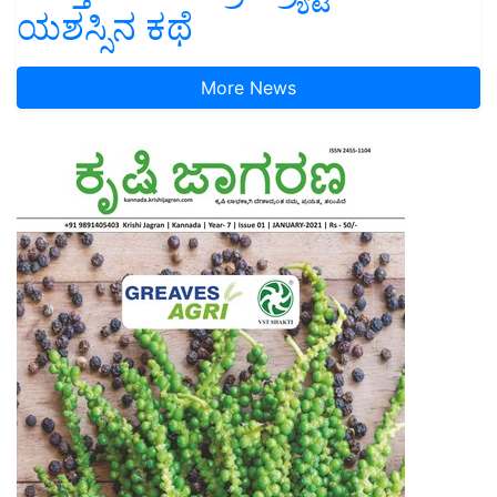
ಯಶಸ್ಸಿನ ಕಥೆ
More News