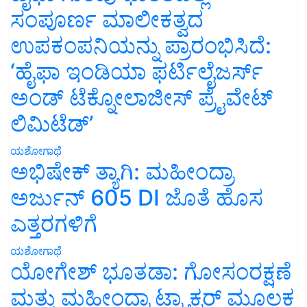
ಸಂಪೂರ್ಣ ಮಾಲೀಕತ್ವದ
ಉಪಕಂಪನಿಯನ್ನು ಪ್ರಾರಂಭಿಸಿದೆ:
‘ಹೈಫಾ ಇಂಡಿಯಾ ಫರ್ಟಿಲೈಜರ್ಸ್
ಅಂಡ್ ಟೆಕ್ನೋಲಾಜೀಸ್ ಪ್ರೈವೇಟ್
ಲಿಮಿಟೆಡ್’
ಯಶೋಗಾಥೆ
ಅಭಿಷೇಕ್ ತ್ಯಾಗಿ: ಮಹೀಂದ್ರಾ
ಅರ್ಜುನ್ 605 DI ಜೊತೆ ಹೊಸ
ಎತ್ತರಗಳಿಗೆ
ಯಶೋಗಾಥೆ
ಯೋಗೇಶ್ ಭೂತಡಾ: ಗೋಸಂರಕ್ಷಣೆ
ಮತ್ತು ಮಹೀಂದ್ರಾ ಟ್ರ್ಯಾಕ್ಟರ್ ಮೂಲಕ