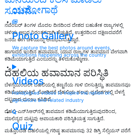
ಯಶೋಗಾಥೆ
ಸೂಚನೆ..
ನವೆಂಬರ್ ತಿಂಗಳ ಮೊದಲ ದಿನದಿಂದ ದೇಶದ ಬಹುತೇಕ ರಾಜ್ಯಗಳಲ್ಲಿ
ಚಳಿಯ ಅಬ್ಬರ ನಿರಂತರವಾಗಿ ಹೆಚ್ಚುತ್ತಿದೆ. ಉತ್ತರದಿಂದ ದಕ್ಷಿಣದವರೆಗೆ
Photo Gallery
ಜನರು ಈಗ ಚಳಿಯನ್ನು ಅನುಭವಿಸುತ್ತಿದ್ದಾರೆ.
We capture the best photos around events,
ಹಾಗಾದರೆ ಇಂದಿನ ಹವಾಮಾನ, ಯಾವ ರಾಜ್ಯಗಳ ತಾಪಮಾನ ವೇಗವಾಗಿ
exhibitions happening across the country
ಕಡಿಮೆಯಾಗುತ್ತಿದೆ ಎಂಬುದನ್ನು ತಿಳಿದುಕೊಳ್ಳೋಣ.
ದೆಹಲಿಯ ಹವಾಮಾನ ಪರಿಸ್ಥಿತಿ
Videos
ಬೆಳಗ್ಗೆಯಿಂದಲೇ ದೆಹಲಿಯಲ್ಲಿ ತಣ್ಣನೆಯ ಗಾಳಿ ಬೀಸುತ್ತಿದ್ದು, ತಾಪಮಾನವೂ
ಕಡಿಮೆಯಾಗುತ್ತಿದೆ. ನೋಡಿದರೆ ದೆಹಲಿಯ ಹಲವು ಪ್ರದೇಶಗಳಲ್ಲಿ ಬೆಳಗ್ಗೆ
Handpicked videos to inspire the nation on
ದಟ್ಟವಾದ ಮಂಜು ಕವಿದಿದೆ.
agriculture and related industry
ದೆಹಲಿ-ಎನ್‌ಸಿಆರ್‌ನಲ್ಲಿ ತಾಪಮಾನ ಕಡಿಮೆಯಾಗುತ್ತಿರುವುದರಿಂದ,
ಮಾಲಿನ್ಯದ ಮಟ್ಟವು ಅಪಾಯಕಾರಿ ಪರಿಸ್ಥಿತಿಯತ್ತ ಸಾಗುತ್ತಿದೆ.
Quiz
ಮತ್ತೊಂದೆಡೆ ದೆಹಲಿಯಲ್ಲಿ ಗರಿಷ್ಠ ತಾಪಮಾನವು 32 ಡಿಗ್ರಿ ಸೆಲ್ಸಿಯಸ್ ವರೆಗೆ