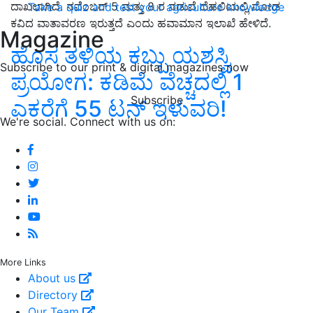
ದಾಖಲಾಗಿದೆ. ನವೆಂಬರ್ 5 ಮತ್ತು 8 ರ ನಡುವೆ ದೆಹಲಿಯಲ್ಲಿ ಮೋಡ
Take a quiz and test your agriculture knowledge
ಕವಿದ ವಾತಾವರಣ ಇರುತ್ತದೆ ಎಂದು ಹವಾಮಾನ ಇಲಾಖೆ ಹೇಳಿದೆ.
Magazine
ಹೊಸ ತಳಿಯ ಕಬ್ಬು ಯಶಸ್ವಿ
Subscribe to our print & digital magazines now
ಪ್ರಯೋಗ: ಕಡಿಮೆ ವೆಚ್ಚದಲ್ಲಿ 1
Subscribe
ಎಕರೆಗೆ 55 ಟನ್‌ ಇಳುವರಿ!
We're social. Connect with us on:
More Links
About us
Directory
Our Team