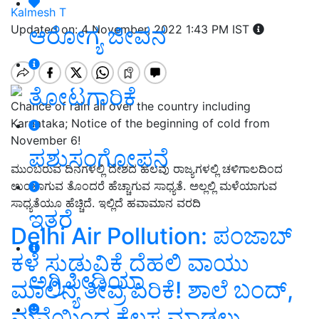
Kalmesh T
ಆರೋಗ್ಯ ಜೀವನ
Updated on: 4 November, 2022 1:43 PM IST
ತೋಟಗಾರಿಕೆ
Chance of rain all over the country including
Karnataka; Notice of the beginning of cold from
November 6!
ಪಶುಸಂಗೋಪನೆ
ಮುಂಬರುವ ದಿನಗಳಲ್ಲಿ ದೇಶದ ಹಲವು ರಾಜ್ಯಗಳಲ್ಲಿ ಚಳಿಗಾಲದಿಂದ
ಉಂಟಾಗುವ ತೊಂದರೆ ಹೆಚ್ಚಾಗುವ ಸಾಧ್ಯತೆ. ಅಲ್ಲಲ್ಲಿ ಮಳೆಯಾಗುವ
ಸಾಧ್ಯತೆಯೂ ಹೆಚ್ಚಿದೆ. ಇಲ್ಲಿದೆ ಹವಾಮಾನ ವರದಿ
ಇತರೆ
Delhi Air Pollution: ಪಂಜಾಬ್‌
ಕಳೆ ಸುಡುವಿಕೆ ದೆಹಲಿ ವಾಯು
ಅಗ್ರಿಪೀಡಿಯಾ
ಮಾಲಿನ್ಯ ತೀವ್ರ ಏರಿಕೆ! ಶಾಲೆ ಬಂದ್‌,
ಮನೆಯಿಂದ ಕೆಲಸ ಮಾಡಲು