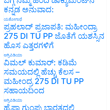
ಬಗ್ಗೆ ನಿಮ್ಮ ಹಿಂದಿ ಡಾಕ್ಯುಮೆಂಟ್‌ನ
ಕನ್ನಡ ಅನುವಾದ:
ಯಶೋಗಾಥೆ
ಪ್ರಹಲಾದ್ ಪ್ರಜಾಪತಿ: ಮಹೀಂದ್ರಾ
275 DI TU PP ಜೊತೆಗೆ ಯಶಸ್ಸಿನ
ಹೊಸ ಎತ್ತರಗಳಿಗೆ
ಅಗ್ರಿಪಿಡಿಯಾ
ವಿಮಲ್ ಕುಮಾರ್: ಕಡಿಮೆ
ಸಮಯದಲ್ಲಿ ಹೆಚ್ಚು ಕೆಲಸ –
ಮಹೀಂದ್ರ 275 DI TU PP
ಸಹಾಯದಿಂದ
ಅಗ್ರಿಪಿಡಿಯಾ
ಹೈಫಾ ಗುಂಪು ಭಾರತದಲ್ಲಿ