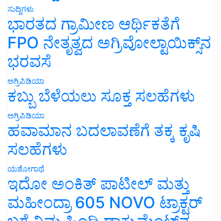
ಸುದ್ದಿಗಳು
ಭಾರತದ ಗ್ರಾಮೀಣ ಆರ್ಥಿಕತೆಗೆ
FPO ನೇತೃತ್ವದ ಅಗ್ರಿವೋಲ್ಟಾಯಿಕ್ಸ್‌ನ
ಭರವಸೆ
ಅಗ್ರಿಪಿಡಿಯಾ
ಕಬ್ಬು ಬೆಳೆಯಲು ಸೂಕ್ತ ಸಲಹೆಗಳು
ಅಗ್ರಿಪಿಡಿಯಾ
ಹವಾಮಾನ ಬದಲಾವಣೆಗೆ ತಕ್ಕ ಕೃಷಿ
ಸಲಹೆಗಳು
ಯಶೋಗಾಥೆ
ಇದೋ ಅಂಕಿತ್ ಪಾಟೀಲ್ ಮತ್ತು
ಮಹೀಂದ್ರಾ 605 NOVO ಟ್ರಾಕ್ಟರ್