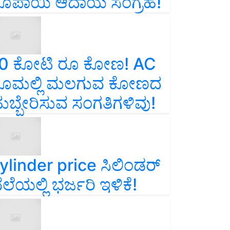
ೂಪಾಯಿ ಆದಾಯ ಸಂಗ್ರಹ!
0 ಕೋಟಿ ರೂ ಕೋಣ! AC
ೂಮಲ್ಲಿ ಮಲಗುವ ಕೋಣದ
ುಬ್ಬೇರಿಸುವ ಸಂಗತಿಗಳಿವು!
ylinder price ಸಿಲಿಂಡರ್‌
ೆಲೆಯಲ್ಲಿ ಭರ್ಜರಿ ಇಳಿಕೆ!