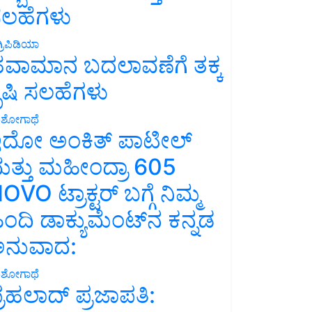
ಲಹೆಗಳು
್ರಿಪಿಡಿಯಾ
ವಾಮಾನ ಬದಲಾವಣೆಗೆ ತಕ್ಕ
ೃಷಿ ಸಲಹೆಗಳು
ಶೋಗಾಥೆ
ದೋ ಅಂಕಿತ್ ಪಾಟೀಲ್
ತ್ತು ಮಹೀಂದ್ರಾ 605
OVO ಟ್ರಾಕ್ಟರ್ ಬಗ್ಗೆ ನಿಮ್ಮ
ಿಂದಿ ಡಾಕ್ಯುಮೆಂಟ್‌ನ ಕನ್ನಡ
ನುವಾದ:
ಶೋಗಾಥೆ
್ರಹಲಾದ್ ಪ್ರಜಾಪತಿ: