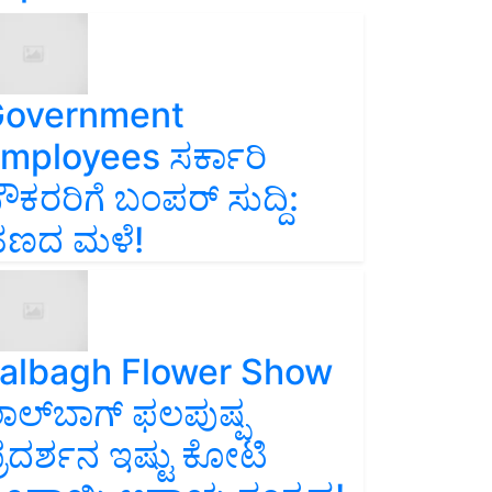
overnment
mployees ಸರ್ಕಾರಿ
ೌಕರರಿಗೆ ಬಂಪರ್‌ ಸುದ್ದಿ:
ಣದ ಮಳೆ!
albagh Flower Show
ಾಲ್‌ಬಾಗ್ ಫಲಪುಷ್ಪ
್ರದರ್ಶನ ಇಷ್ಟು ಕೋಟಿ