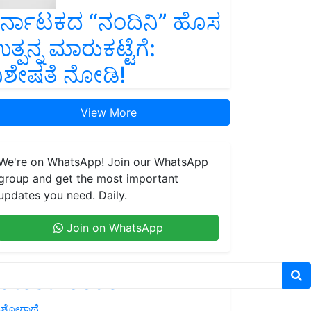
ರ್ನಾಟಕದ “ನಂದಿನಿ” ಹೊಸ
ತ್ಪನ್ನ ಮಾರುಕಟ್ಟೆಗೆ:
ಿಶೇಷತೆ ನೋಡಿ!
View More
We're on WhatsApp! Join our WhatsApp
group and get the most important
updates you need. Daily.
Join on WhatsApp
atest feeds
ಶೋಗಾಥೆ