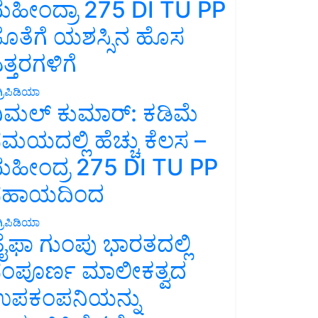
ಹೀಂದ್ರಾ 275 DI TU PP
ೊತೆಗೆ ಯಶಸ್ಸಿನ ಹೊಸ
ತ್ತರಗಳಿಗೆ
್ರಿಪಿಡಿಯಾ
ಿಮಲ್ ಕುಮಾರ್: ಕಡಿಮೆ
ಮಯದಲ್ಲಿ ಹೆಚ್ಚು ಕೆಲಸ –
ಹೀಂದ್ರ 275 DI TU PP
ಸಹಾಯದಿಂದ
್ರಿಪಿಡಿಯಾ
ೈಫಾ ಗುಂಪು ಭಾರತದಲ್ಲಿ
ಂಪೂರ್ಣ ಮಾಲೀಕತ್ವದ
ಪಕಂಪನಿಯನ್ನು