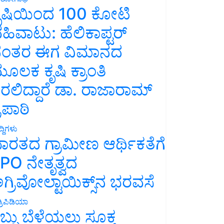
ೃಷಿಯಿಂದ 100 ಕೋಟಿ
ಹಿವಾಟು: ಹೆಲಿಕಾಪ್ಟರ್
ಂತರ ಈಗ ವಿಮಾನದ
ೂಲಕ ಕೃಷಿ ಕ್ರಾಂತಿ
ರಲಿದ್ದಾರೆ ಡಾ. ರಾಜಾರಾಮ್
್ರಿಪಾಠಿ
್ದಿಗಳು
ಾರತದ ಗ್ರಾಮೀಣ ಆರ್ಥಿಕತೆಗೆ
PO ನೇತೃತ್ವದ
ಗ್ರಿವೋಲ್ಟಾಯಿಕ್ಸ್‌ನ ಭರವಸೆ
್ರಿಪಿಡಿಯಾ
ಬ್ಬು ಬೆಳೆಯಲು ಸೂಕ್ತ