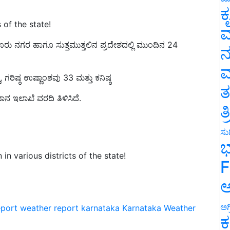
ಕ
 of the state!
ವ
ರು ನಗರ ಹಾಗೂ ಸುತ್ತಮುತ್ತಲಿನ ಪ್ರದೇಶದಲ್ಲಿ ಮುಂದಿನ 24
ನ
ಿಷ್ಠ ಉಷ್ಣಾಂಶವು 33 ಮತ್ತು ಕನಿಷ್ಠ
ಮ
ಾನ ಇಲಾಖೆ ವರದಿ ತಿಳಿಸಿದೆ.
ತ
ತ
ಸುದ
ಭ
n various districts of the state!
F
ಅ
eport
weather report karnataka
Karnataka Weather
ಅಗ
ಕ