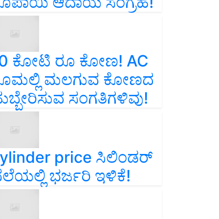
ೂಪಾಯಿ ಆದಾಯ ಸಂಗ್ರಹ!
0 ಕೋಟಿ ರೂ ಕೋಣ! AC
ೂಮಲ್ಲಿ ಮಲಗುವ ಕೋಣದ
ುಬ್ಬೇರಿಸುವ ಸಂಗತಿಗಳಿವು!
ylinder price ಸಿಲಿಂಡರ್‌
ೆಲೆಯಲ್ಲಿ ಭರ್ಜರಿ ಇಳಿಕೆ!