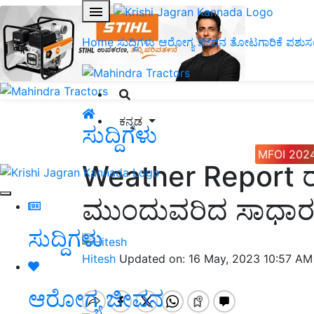
Home
ಸುದ್ದಿಗಳು
ಆರೋಗ್ಯ ಜೀವನ
ತೋಟಗಾರಿಕೆ
ಪಶುಸ
ಕನ್ನಡ
ಸುದ್ದಿಗಳು
MFOI 202
Weather Report ರಾಜ್
ಮುಂದುವರಿದ ಸಾಧಾರ
ಸುದ್ದಿಗಳು
Hitesh
Updated on: 16 May, 2023 10:57 AM
ಆರೋಗ್ಯ ಜೀವನ