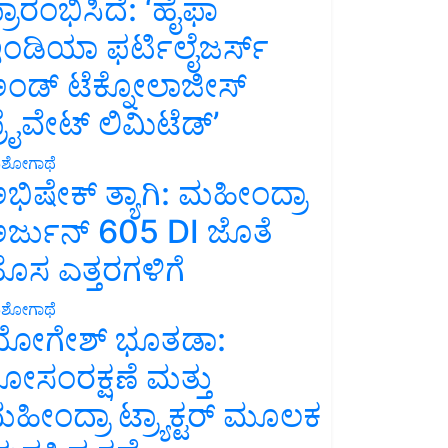
್ರಾರಂಭಿಸಿದೆ: ‘ಹೈಫಾ
ಂಡಿಯಾ ಫರ್ಟಿಲೈಜರ್ಸ್
ಂಡ್ ಟೆಕ್ನೋಲಾಜೀಸ್
್ರೈವೇಟ್ ಲಿಮಿಟೆಡ್’
ಶೋಗಾಥೆ
ಭಿಷೇಕ್ ತ್ಯಾಗಿ: ಮಹೀಂದ್ರಾ
ರ್ಜುನ್ 605 DI ಜೊತೆ
ೊಸ ಎತ್ತರಗಳಿಗೆ
ಶೋಗಾಥೆ
ೋಗೇಶ್ ಭೂತಡಾ:
ೋಸಂರಕ್ಷಣೆ ಮತ್ತು
ಹೀಂದ್ರಾ ಟ್ರ್ಯಾಕ್ಟರ್ ಮೂಲಕ