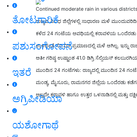
Continued moderate rain in various districts
ತೋಟಗಾರಿಕೆ
ರಾಜ್ಯದ ವಿವಿಧ ಜಿಲ್ಲೆಗಳಲ್ಲಿ ಸಾಧಾರಣ ಮಳೆ ಮುಂದುವರಿದಿ
ಕಳೆದ 24 ಗಂಟೆಯ ಅವಧಿಯಲ್ಲಿ ಕರಾವಳಿಯ ಒಂದೆರಡು ಕಡೆಗ
ಪಶುಸಂಗೋಪನೆ
ಉಳಿದಂತೆ ಸೆಂ.ಮೀ ಪ್ರಮಾಣದಲ್ಲಿ ಮಳೆ ಆಗಿಲ್ಲ. ಇನ್ನು ರಾಜ
ಅತೀ ಗರಿಷ್ಠ ಉಷ್ಣಾಂಶ 41.0 ಡಿಗ್ರಿ ಸೆಲ್ಸಿಯಸ್‌ ಕಲಬುರಗ
ಇತರೆ
ಮುಂದಿನ 24 ಗಂಟೆಗಳು: ರಾಜ್ಯದಲ್ಲಿ ಮುಂದಿನ 24 ಗಂ
ಮಂಡ್ಯ, ಮೈಸೂರು, ರಾಮನಗರ ಜಿಲ್ಲೆಯ ಒಂದೆರಡು ಕಡೆಗಳಲ
ಅಲ್ಲದೇ ಕರಾವಳಿ ಹಾಗೂ ಉತ್ತರ ಒಳನಾಡಿನಲ್ಲಿ ಮತ್ತು ದಕ್
ಅಗ್ರಿಪೀಡಿಯಾ
ಯಶೋಗಾಥೆ