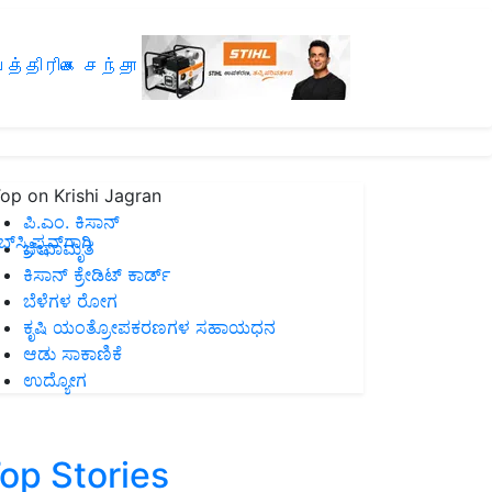
த்திரிகை சந்தா
op on Krishi Jagran
ಪಿ.ಎಂ. ಕಿಸಾನ್
ಸ್ಕ್ರಿಪ್ಷನ್‌ಗಾಗಿ
ಜೀವಾಮೃತ
ಕಿಸಾನ್ ಕ್ರೇಡಿಟ್ ಕಾರ್ಡ್
ಬೆಳೆಗಳ ರೋಗ
ಕೃಷಿ ಯಂತ್ರೋಪಕರಣಗಳ ಸಹಾಯಧನ
ಆಡು ಸಾಕಾಣಿಕೆ
ಉದ್ಯೋಗ
op Stories