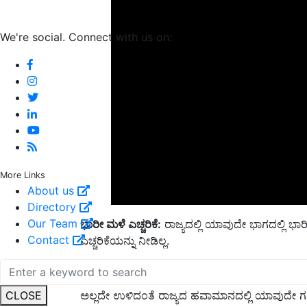
We're social. Connect with us on:
More Links
About us
Directory
ಭಾರೀ ಮಳೆ ಎಚ್ಚರಿಕೆ:
ರಾಜ್ಯದಲ್ಲಿ ಯಾವುದೇ ಭಾಗದಲ್ಲಿ ಭ
Our Team
ಎಚ್ಚರಿಕೆಯನ್ನು ನೀಡಿಲ್ಲ.
Contact
ಅದೇ ರೀತಿಯಲ್ಲಿ ಮೀನುಗಾರರಿಗೂ ಯಾವುದೇ ಮುನ್ನೆಚ್ಚರಿಕೆಯ
ಅಲ್ಲದೇ ಉಳಿದಂತೆ ರಾಜ್ಯದ ಹವಾಮಾನದಲ್ಲಿ ಯಾವುದೇ 
CLOSE