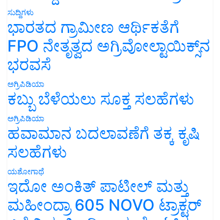
ಸುದ್ದಿಗಳು
ಭಾರತದ ಗ್ರಾಮೀಣ ಆರ್ಥಿಕತೆಗೆ
FPO ನೇತೃತ್ವದ ಅಗ್ರಿವೋಲ್ಟಾಯಿಕ್ಸ್‌ನ
ಭರವಸೆ
ಅಗ್ರಿಪಿಡಿಯಾ
ಕಬ್ಬು ಬೆಳೆಯಲು ಸೂಕ್ತ ಸಲಹೆಗಳು
ಅಗ್ರಿಪಿಡಿಯಾ
ಹವಾಮಾನ ಬದಲಾವಣೆಗೆ ತಕ್ಕ ಕೃಷಿ
ಸಲಹೆಗಳು
ಯಶೋಗಾಥೆ
ಇದೋ ಅಂಕಿತ್ ಪಾಟೀಲ್ ಮತ್ತು
ಮಹೀಂದ್ರಾ 605 NOVO ಟ್ರಾಕ್ಟರ್