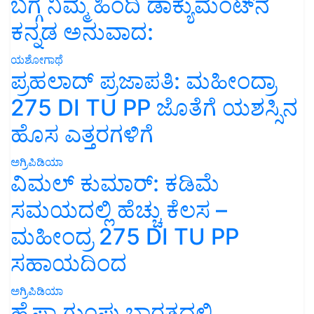
ಬಗ್ಗೆ ನಿಮ್ಮ ಹಿಂದಿ ಡಾಕ್ಯುಮೆಂಟ್‌ನ
ಕನ್ನಡ ಅನುವಾದ:
ಯಶೋಗಾಥೆ
ಪ್ರಹಲಾದ್ ಪ್ರಜಾಪತಿ: ಮಹೀಂದ್ರಾ
275 DI TU PP ಜೊತೆಗೆ ಯಶಸ್ಸಿನ
ಹೊಸ ಎತ್ತರಗಳಿಗೆ
ಅಗ್ರಿಪಿಡಿಯಾ
ವಿಮಲ್ ಕುಮಾರ್: ಕಡಿಮೆ
ಸಮಯದಲ್ಲಿ ಹೆಚ್ಚು ಕೆಲಸ –
ಮಹೀಂದ್ರ 275 DI TU PP
ಸಹಾಯದಿಂದ
ಅಗ್ರಿಪಿಡಿಯಾ
ಹೈಫಾ ಗುಂಪು ಭಾರತದಲ್ಲಿ