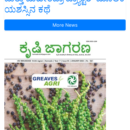
ಯಶಸ್ಸಿನ ಕಥೆ
More News