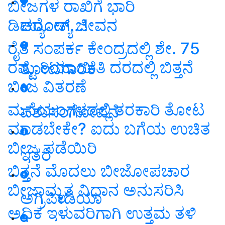
ಬೀಜಗಳ ರಾಖಿಗೆ ಭಾರಿ
ಡಿಮ್ಯಾಂಡ್...!
ಆರೋಗ್ಯ ಜೀವನ
ರೈತ ಸಂಪರ್ಕ ಕೇಂದ್ರದಲ್ಲಿ ಶೇ. 75
ರಷ್ಟು ರಿಯಾಯಿತಿ ದರದಲ್ಲಿ ಬಿತ್ತನೆ
ತೋಟಗಾರಿಕೆ
ಬೀಜ ವಿತರಣೆ
ಮನೆಯಂಗಳದಲ್ಲಿ ತರಕಾರಿ ತೋಟ
ಪಶುಸಂಗೋಪನೆ
ಮಾಡಬೇಕೇ? ಐದು ಬಗೆಯ ಉಚಿತ
ಬೀಜ ಪಡೆಯಿರಿ
ಇತರೆ
ಬಿತ್ತನೆ ಮೊದಲು ಬೀಜೋಪಚಾರ
ಬೀಜಾಮೃತ ವಿಧಾನ ಅನುಸರಿಸಿ
ಅಗ್ರಿಪೀಡಿಯಾ
ಅಧಿಕ ಇಳುವರಿಗಾಗಿ ಉತ್ತಮ ತಳಿ