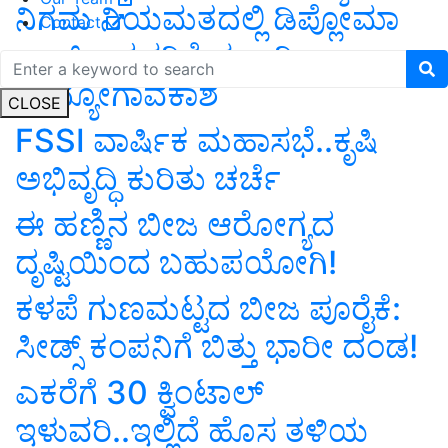
ನಿಗಮ ನಿಯಮತದಲ್ಲಿ ಡಿಪ್ಲೋಮಾ
Contact
ಪಾಸ್‌ ಆದವರಿಗೆ ಭರ್ಜರಿ
ಉದ್ಯೋಗಾವಕಾಶ
CLOSE
FSSI ವಾರ್ಷಿಕ ಮಹಾಸಭೆ..ಕೃಷಿ
ಅಭಿವೃದ್ಧಿ ಕುರಿತು ಚರ್ಚೆ
ಈ ಹಣ್ಣಿನ ಬೀಜ ಆರೋಗ್ಯದ
ದೃಷ್ಟಿಯಿಂದ ಬಹುಪಯೋಗಿ!
ಕಳಪೆ ಗುಣಮಟ್ಟದ ಬೀಜ ಪೂರೈಕೆ:
ಸೀಡ್ಸ್ ಕಂಪನಿಗೆ ಬಿತ್ತು ಭಾರೀ ದಂಡ!
ಎಕರೆಗೆ 30 ಕ್ವಿಂಟಾಲ್‌
ಇಳುವರಿ..ಇಲ್ಲಿದೆ ಹೊಸ ತಳಿಯ