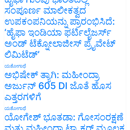
ಸಂಪೂರ್ಣ ಮಾಲೀಕತ್ವದ
ಉಪಕಂಪನಿಯನ್ನು ಪ್ರಾರಂಭಿಸಿದೆ:
‘ಹೈಫಾ ಇಂಡಿಯಾ ಫರ್ಟಿಲೈಜರ್ಸ್
ಅಂಡ್ ಟೆಕ್ನೋಲಾಜೀಸ್ ಪ್ರೈವೇಟ್
ಲಿಮಿಟೆಡ್’
ಯಶೋಗಾಥೆ
ಅಭಿಷೇಕ್ ತ್ಯಾಗಿ: ಮಹೀಂದ್ರಾ
ಅರ್ಜುನ್ 605 DI ಜೊತೆ ಹೊಸ
ಎತ್ತರಗಳಿಗೆ
ಯಶೋಗಾಥೆ
ಯೋಗೇಶ್ ಭೂತಡಾ: ಗೋಸಂರಕ್ಷಣೆ
ಮತ್ತು ಮಹೀಂದ್ರಾ ಟ್ರ್ಯಾಕ್ಟರ್ ಮೂಲಕ