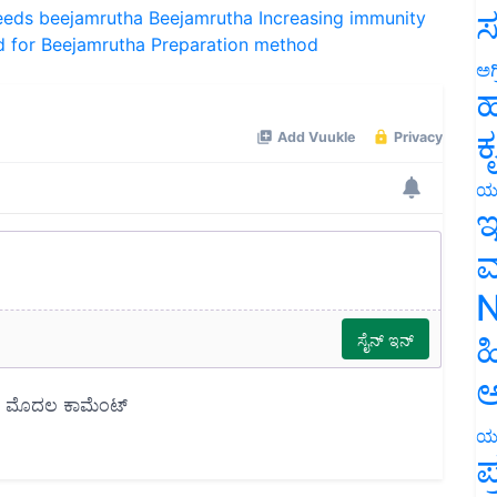
ಸ
d for Beejamrutha
Preparation method
ಅಗ
ಹ
ಕ
ಯ
ಇ
ಮ
N
ಹ
ಅ
ಯ
ಪ