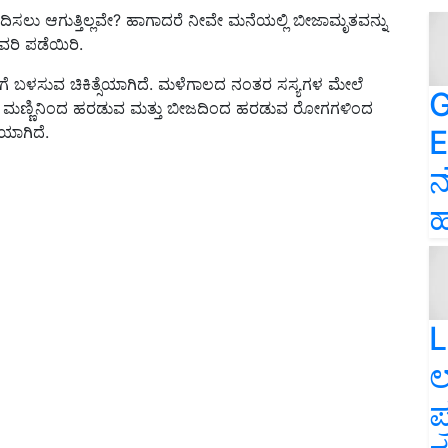
ಸಲು ಆಗುತ್ತಿಲ್ಲವೇ? ಹಾಗಾದರೆ ನೀವೇ ಮನೆಯಲ್ಲಿ ಬೀಜಾಮೃತವನ್ನು
ುವರಿ ಪಡೆಯಿರಿ.
 ಬಳಸುವ ಚಿಕಿತ್ಸೆಯಾಗಿದೆ. ಮಳೆಗಾಲದ ನಂತರ ಸಸ್ಯಗಳ ಮೇಲೆ
G
ಗೂ ಮಣ್ಣಿನಿಂದ ಹರಡುವ ಮತ್ತು ಬೀಜದಿಂದ ಹರಡುವ ರೋಗಗಳಿಂದ
ಯಾಗಿದೆ.
E
ನ
ಹ
L
ಲ
ಪ