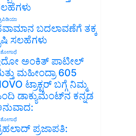
ಲಹೆಗಳು
್ರಿಪಿಡಿಯಾ
ವಾಮಾನ ಬದಲಾವಣೆಗೆ ತಕ್ಕ
ೃಷಿ ಸಲಹೆಗಳು
ಶೋಗಾಥೆ
ದೋ ಅಂಕಿತ್ ಪಾಟೀಲ್
ತ್ತು ಮಹೀಂದ್ರಾ 605
OVO ಟ್ರಾಕ್ಟರ್ ಬಗ್ಗೆ ನಿಮ್ಮ
ಿಂದಿ ಡಾಕ್ಯುಮೆಂಟ್‌ನ ಕನ್ನಡ
ನುವಾದ:
ಶೋಗಾಥೆ
್ರಹಲಾದ್ ಪ್ರಜಾಪತಿ: