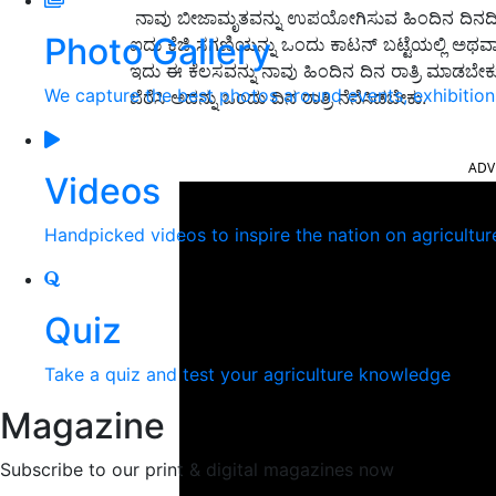
ನಾವು ಬೀಜಾಮೃತವನ್ನು ಉಪಯೋಗಿಸುವ ಹಿಂದಿನ ದಿನದಿಂದ 
Photo Gallery
ಐದು ಕೆಜಿ ಸಗಣಿಯನ್ನು ಒಂದು ಕಾಟನ್ ಬಟ್ಟೆಯಲ್ಲಿ ಅಥವಾ ಚ
ಇದು ಈ ಕೆಲಸವನ್ನು ನಾವು ಹಿಂದಿನ ದಿನ ರಾತ್ರಿ ಮಾಡಬೇಕು
We capture the best photos around events, exhibitio
ಬೆರೆಸಿ ಅದನ್ನು ಒಂದು ದಿನ ರಾತ್ರಿ ನೆನೆಸಿಡಬೇಕು.
ADV
Videos
Handpicked videos to inspire the nation on agricultur
Quiz
Take a quiz and test your agriculture knowledge
Magazine
Subscribe to our print & digital magazines now