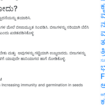
ೋದು?
ಕ
ಪಾದನೆಯನ್ನು ತಯಾರಿಸಿ.
ವ
ಜಗಳ ಮೇಲೆ ಬೀಜಾಮ್ರೂತ ಸಿಂಪಡಿಸಿ. ಬೀಜಗಳನ್ನು ಸರಿಯಾಗಿ ಬೆರೆಸಿ
ನ
 ಎಂದು ಖಚಿತಪಡಿಸಿಕೊಳ್ಳಿ
ಮ
ತ
ಬೇಕು ಮತ್ತು ಅವುಗಳನ್ನು ಗಟ್ಟಿಯಾಗಿ ಉಜ್ಜಬಾರದು. ಬೀಜಗಳನ್ನು
ತ
ಗಳಿಗೆ ಯಾವುದೇ ಹಾನಿಯಾಗದ ಹಾಗೆ ನೋಡಿಕೊಳ್ಳಿ.
ಸುದ
ಭ
M
F
 Increasing immunity and germination in seeds
ಅ
ಅಗ
ಕ
eeds
beejamrutha
Beejamrutha Increasing immunity