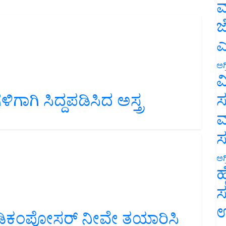
ಮ
ಜ
ಎ
ಅಗ
ವ
ಾಗಿ ಸಿದ್ದಪಡಿಸಿದ ಅಸ್ತ್ರ
ಸ
ಮ
ಅಗ
ಹ
ಸ
್ ಡಿಕಂಪೋಸರ್ ನೀವೇ ತಯಾರಿಸಿ
ಉ