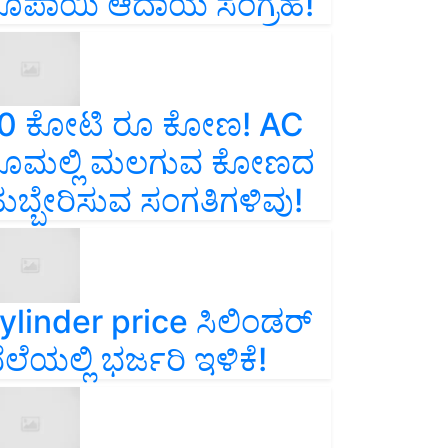
ೂಪಾಯಿ ಆದಾಯ ಸಂಗ್ರಹ!
0 ಕೋಟಿ ರೂ ಕೋಣ! AC
ೂಮಲ್ಲಿ ಮಲಗುವ ಕೋಣದ
ುಬ್ಬೇರಿಸುವ ಸಂಗತಿಗಳಿವು!
ylinder price ಸಿಲಿಂಡರ್‌
ೆಲೆಯಲ್ಲಿ ಭರ್ಜರಿ ಇಳಿಕೆ!