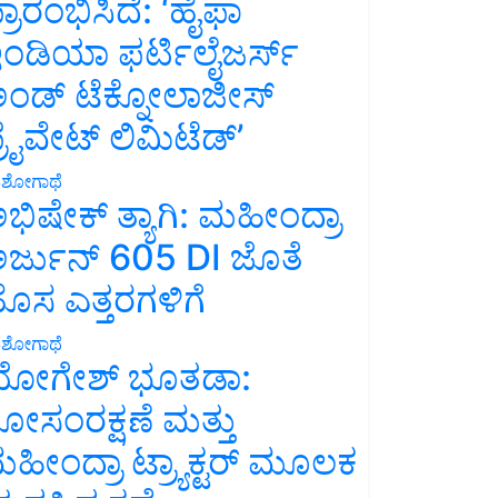
್ರಾರಂಭಿಸಿದೆ: ‘ಹೈಫಾ
ಂಡಿಯಾ ಫರ್ಟಿಲೈಜರ್ಸ್
ಂಡ್ ಟೆಕ್ನೋಲಾಜೀಸ್
್ರೈವೇಟ್ ಲಿಮಿಟೆಡ್’
ಶೋಗಾಥೆ
ಭಿಷೇಕ್ ತ್ಯಾಗಿ: ಮಹೀಂದ್ರಾ
ರ್ಜುನ್ 605 DI ಜೊತೆ
ೊಸ ಎತ್ತರಗಳಿಗೆ
ಶೋಗಾಥೆ
ೋಗೇಶ್ ಭೂತಡಾ:
ೋಸಂರಕ್ಷಣೆ ಮತ್ತು
ಹೀಂದ್ರಾ ಟ್ರ್ಯಾಕ್ಟರ್ ಮೂಲಕ