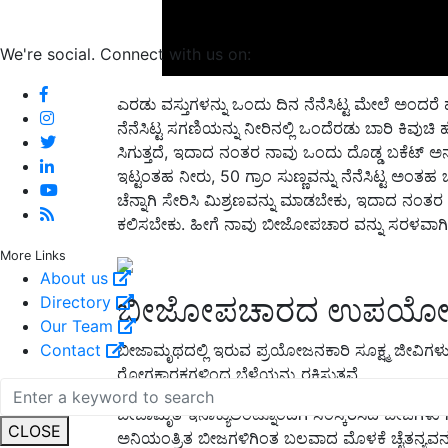
We're social. Connect with us on:
ಎರಡು ವಸ್ತುಗಳನ್ನು ಒಂದು ದಿನ ನೆನೆಸಿಟ್ಟ ಮೇಲೆ ಅಂದರೆ ಹ
ನೆನೆಸಿಟ್ಟ ಸಗಣಿಯನ್ನು ನೀರಿನಲ್ಲಿ ಒಂದೆರಡು ಬಾರಿ 
ಸಿಗುತ್ತದೆ, ಇದಾದ ನಂತರ ನಾವು ಒಂದು ದೊಡ್ಡ ಬಕೆಟ್ ಅನ್
ಇಟ್ಟಂತಹ ನೀರು, 50 ಗ್ರಾಂ ಸುಣ್ಣವನ್ನು ನೆನೆಸಿಟ್ಟ 
ಚೆನ್ನಾಗಿ ಸೇರಿಸಿ ಮಿಶ್ರಣವನ್ನು ಮಾಡಬೇಕು, ಇದಾದ ನಂತರ ಇದ
ಕಲಿಸಬೇಕು. ಹೀಗೆ ನಾವು ಬೀಜೋಪಚಾರ ವನ್ನು ಸರಳವಾಗ
More Links
ಬೀಜೋಪಚಾರದ ಉಪಯೋಗ
About us
Directory
ಬೀಜಾಮೃಥದಲ್ಲಿ ಇರುವ ಪ್ರಯೋಜನಕಾರಿ ಸೂಕ್ಷ್ಮ ಜೀವಿಗ
Our Team
ರೋಗಕಾರಕಗಳಿಂದ ಬೆಳೆಯನ್ನು ರಕ್ಷಿಸುತ್ತವೆ.
Contact
ಬೀಜಾಮೃತ ಇನಾಕ್ಯುಲಂಟ್ನೊಂದಿಗೆ ಸಂಸ್ಕರಿಸಿದ ಬೀಜಗಳು 
ಅನಿಯಂತ್ರಿತ ಬೀಜಗಳಿಗಿಂತ ಬಲವಾದ ಮೊಳಕೆ ಚೈತನ್ಯವನ್ನು
CLOSE