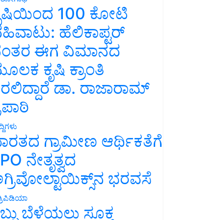
ೃಷಿಯಿಂದ 100 ಕೋಟಿ
ಹಿವಾಟು: ಹೆಲಿಕಾಪ್ಟರ್
ಂತರ ಈಗ ವಿಮಾನದ
ೂಲಕ ಕೃಷಿ ಕ್ರಾಂತಿ
ರಲಿದ್ದಾರೆ ಡಾ. ರಾಜಾರಾಮ್
್ರಿಪಾಠಿ
್ದಿಗಳು
ಾರತದ ಗ್ರಾಮೀಣ ಆರ್ಥಿಕತೆಗೆ
PO ನೇತೃತ್ವದ
ಗ್ರಿವೋಲ್ಟಾಯಿಕ್ಸ್‌ನ ಭರವಸೆ
್ರಿಪಿಡಿಯಾ
ಬ್ಬು ಬೆಳೆಯಲು ಸೂಕ್ತ