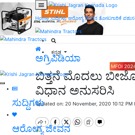
Home
ಸುದ್ದಿಗಳು
ಆರೋಗ್ಯ ಜೀವನ
ತೋಟಗಾರಿಕೆ
ಪಶುಸ
ಕನ್ನಡ
ಅಗ್ರಿಪಿಡಿಯಾ
MFOI 202
ಬಿತ್ತನೆ ಮೊದಲು ಬ
ವಿಧಾನ ಅನುಸರಿಸಿ
ಸುದ್ದಿಗಳು
Updated on: 20 November, 2020 10:12 PM
ಆರೋಗ್ಯ ಜೀವನ