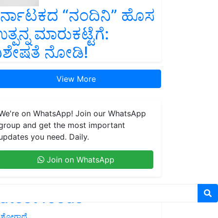
ರ್ನಾಟಕದ “ನಂದಿನಿ” ಹೊಸ
ತ್ಪನ್ನ ಮಾರುಕಟ್ಟೆಗೆ:
ಿಶೇಷತೆ ನೋಡಿ!
View More
We're on WhatsApp! Join our WhatsApp
group and get the most important
updates you need. Daily.
Join on WhatsApp
atest feeds
ಶೋಗಾಥೆ