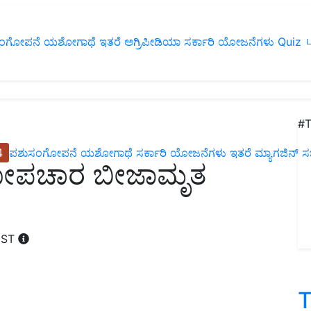
ಂಗೋಪನೆ
ಯಶೋಗಾಥೆ
ಇತರೆ
ಅಗ್ರಿಪೀಡಿಯಾ
ಸರ್ಕಾರಿ ಯೋಜನೆಗಳು
Quiz
ப
#T
4
ಪಶುಸಂಗೋಪನೆ
ಯಶೋಗಾಥೆ
ಸರ್ಕಾರಿ ಯೋಜನೆಗಳು
ಇತರೆ
ಮ್ಯಾಗಜಿನ್‌ ಸಬ್‌
ೀಜೋಪಚಾರ ಬೀಜಾಮೃತ
 IST
T