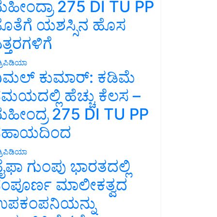
ಹೀಂದ್ರಾ 275 DI TU PP
ೊತೆಗೆ ಯಶಸ್ಸಿನ ಹೊಸ
ತ್ತರಗಳಿಗೆ
್ರಿಪಿಡಿಯಾ
ಿಮಲ್ ಕುಮಾರ್: ಕಡಿಮೆ
ಮಯದಲ್ಲಿ ಹೆಚ್ಚು ಕೆಲಸ –
ಹೀಂದ್ರ 275 DI TU PP
ಸಹಾಯದಿಂದ
್ರಿಪಿಡಿಯಾ
ೈಫಾ ಗುಂಪು ಭಾರತದಲ್ಲಿ
ಂಪೂರ್ಣ ಮಾಲೀಕತ್ವದ
ಪಕಂಪನಿಯನ್ನು