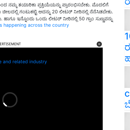
ರ
ನಮ್ಮ ತಯಾರಿಕಾ ಪ್ರಕ್ರಿಯೆಯನ್ನು ಪ್ರಾರಂಭಿಸಬೇಕು. ಮೊದಲಿಗೆ
ೀಲದಲ್ಲಿ ಗಂಟುಕಟ್ಟಿ ಅದನ್ನು 20 ಲೀಟರ್ ನೀರಿನಲ್ಲಿ ನೆನೆಸಿಡಬೇಕು.
. ಹಾಗೂ ಇನ್ನೊಂದು ಒಂದು ಲೀಟರ್ ನೀರಿನಲ್ಲಿ 50 ಗ್ರಾಂ ಸುಣ್ಣವನ್ನು
ns happening across the country
1
ERTISEMENT
ರ
ಹ
e and related industry
c
ಬ