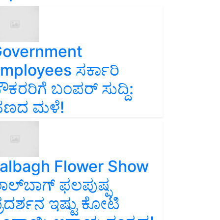
overnment
mployees ಸರ್ಕಾರಿ
ೌಕರರಿಗೆ ಬಂಪರ್‌ ಸುದ್ದಿ:
ಣದ ಮಳೆ!
albagh Flower Show
ಾಲ್‌ಬಾಗ್ ಫಲಪುಷ್ಪ
್ರದರ್ಶನ ಇಷ್ಟು ಕೋಟಿ