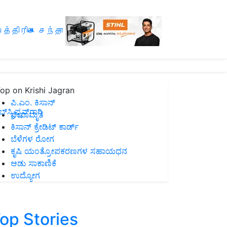
த்திரிகை சந்தா
op on Krishi Jagran
ಪಿ.ಎಂ. ಕಿಸಾನ್
ಸ್ಕ್ರಿಪ್ಷನ್‌ಗಾಗಿ
ಜೀವಾಮೃತ
ಕಿಸಾನ್ ಕ್ರೇಡಿಟ್ ಕಾರ್ಡ್
ಬೆಳೆಗಳ ರೋಗ
ಕೃಷಿ ಯಂತ್ರೋಪಕರಣಗಳ ಸಹಾಯಧನ
ಆಡು ಸಾಕಾಣಿಕೆ
ಉದ್ಯೋಗ
op Stories