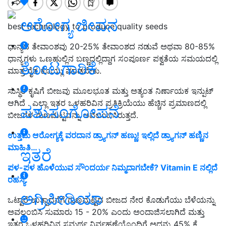
ಆರೋಗ್ಯ ಜೀವನ
best technology to produce quality seeds
ಧಾನ್ಯದ ತೇವಾಂಶವು 20-25% ತೇವಾಂಶದ ನಡುವೆ ಅಥವಾ 80-85%
ಧಾನ್ಯಗಳು ಒಣಹುಲ್ಲಿನ ಬಣ್ಣದಲ್ಲಿದ್ದಾಗ ಸಂಪೂರ್ಣ ಪಕ್ವತೆಯ ಸಮಯದಲ್ಲಿ
ತೋಟಗಾರಿಕೆ
ಮಾತ್ರ ರೈತ ಕೊಯ್ಲು ಮಾಡಬೇಕು.
ಸುಸ್ಥಿರ ಕೃಷಿಗೆ ಬೀಜವು ಮೂಲಭೂತ ಮತ್ತು ಅತ್ಯಂತ ನಿರ್ಣಾಯಕ ಇನ್ಪುಟ್
ಆಗಿದೆ . ಎಲ್ಲಾ ಇತರ ಒಳಹರಿವಿನ ಪ್ರತಿಕ್ರಿಯೆಯು ಹೆಚ್ಚಿನ ಪ್ರಮಾಣದಲ್ಲಿ
ಪಶುಸಂಗೋಪನೆ
ಬೀಜಗಳ ಗುಣಮಟ್ಟವನ್ನು ಅವಲಂಬಿಸಿರುತ್ತದೆ.
ಉತ್ತಮ ಆರೋಗ್ಯಕ್ಕೆ ವರದಾನ ಡ್ರ್ಯಾಗನ್ ಹಣ್ಣು! ಇಲ್ಲಿದೆ ಡ್ರ್ಯಾಗನ್ ಹಣ್ಣಿನ
ಮಾಹಿತಿ…
ಇತರೆ
ಪಳ-ಪಳ ಹೊಳೆಯುವ ಸೌಂದರ್ಯ ನಿಮ್ಮದಾಗಬೇಕೆ? Vitamin E ನಲ್ಲಿದೆ
ರಹಸ್ಯ.
ಅಗ್ರಿಪೀಡಿಯಾ
ಒಟ್ಟಾರೆ ಉತ್ಪಾದನೆಗೆ ಗುಣಮಟ್ಟದ ಬೀಜದ ನೇರ ಕೊಡುಗೆಯು ಬೆಳೆಯನ್ನು
ಅವಲಂಬಿಸಿ ಸುಮಾರು 15 - 20% ಎಂದು ಅಂದಾಜಿಸಲಾಗಿದೆ ಮತ್ತು
ಇತರ ಒಳಹರಿವಿನ ಸಮರ್ಥ ನಿರ್ವಹಣೆಯೊಂದಿಗೆ ಅದನ್ನು 45% ಕ್ಕೆ