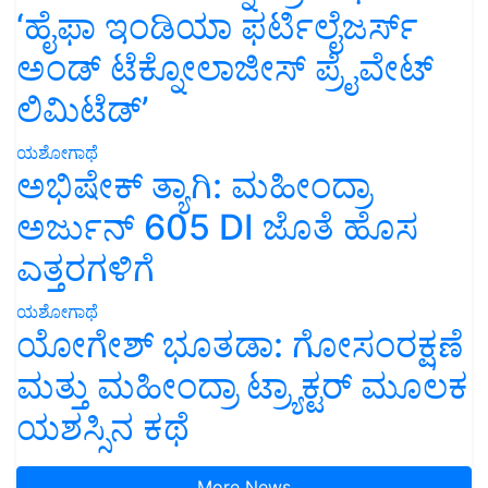
‘ಹೈಫಾ ಇಂಡಿಯಾ ಫರ್ಟಿಲೈಜರ್ಸ್
ಅಂಡ್ ಟೆಕ್ನೋಲಾಜೀಸ್ ಪ್ರೈವೇಟ್
ಲಿಮಿಟೆಡ್’
ಯಶೋಗಾಥೆ
ಅಭಿಷೇಕ್ ತ್ಯಾಗಿ: ಮಹೀಂದ್ರಾ
ಅರ್ಜುನ್ 605 DI ಜೊತೆ ಹೊಸ
ಎತ್ತರಗಳಿಗೆ
ಯಶೋಗಾಥೆ
ಯೋಗೇಶ್ ಭೂತಡಾ: ಗೋಸಂರಕ್ಷಣೆ
ಮತ್ತು ಮಹೀಂದ್ರಾ ಟ್ರ್ಯಾಕ್ಟರ್ ಮೂಲಕ
ಯಶಸ್ಸಿನ ಕಥೆ
More News