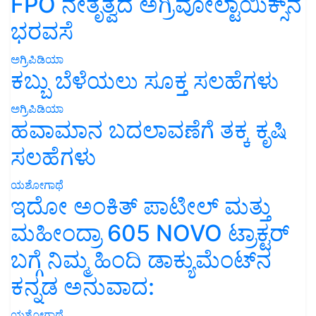
FPO ನೇತೃತ್ವದ ಅಗ್ರಿವೋಲ್ಟಾಯಿಕ್ಸ್‌ನ
ಭರವಸೆ
ಅಗ್ರಿಪಿಡಿಯಾ
ಕಬ್ಬು ಬೆಳೆಯಲು ಸೂಕ್ತ ಸಲಹೆಗಳು
ಅಗ್ರಿಪಿಡಿಯಾ
ಹವಾಮಾನ ಬದಲಾವಣೆಗೆ ತಕ್ಕ ಕೃಷಿ
ಸಲಹೆಗಳು
ಯಶೋಗಾಥೆ
ಇದೋ ಅಂಕಿತ್ ಪಾಟೀಲ್ ಮತ್ತು
ಮಹೀಂದ್ರಾ 605 NOVO ಟ್ರಾಕ್ಟರ್
ಬಗ್ಗೆ ನಿಮ್ಮ ಹಿಂದಿ ಡಾಕ್ಯುಮೆಂಟ್‌ನ
ಕನ್ನಡ ಅನುವಾದ:
ಯಶೋಗಾಥೆ