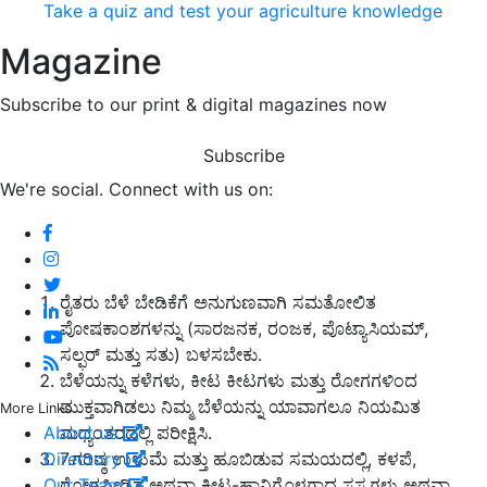
Take a quiz and test your agriculture knowledge
Magazine
Subscribe to our print & digital magazines now
Subscribe
We're social. Connect with us on:
ರೈತರು ಬೆಳೆ ಬೇಡಿಕೆಗೆ ಅನುಗುಣವಾಗಿ ಸಮತೋಲಿತ
ಪೋಷಕಾಂಶಗಳನ್ನು (ಸಾರಜನಕ, ರಂಜಕ, ಪೊಟ್ಯಾಸಿಯಮ್,
ಸಲ್ಫರ್ ಮತ್ತು ಸತು) ಬಳಸಬೇಕು.
ಬೆಳೆಯನ್ನು ಕಳೆಗಳು, ಕೀಟ ಕೀಟಗಳು ಮತ್ತು ರೋಗಗಳಿಂದ
ಮುಕ್ತವಾಗಿಡಲು ನಿಮ್ಮ ಬೆಳೆಯನ್ನು ಯಾವಾಗಲೂ ನಿಯಮಿತ
More Links
ಮಧ್ಯಂತರದಲ್ಲಿ ಪರೀಕ್ಷಿಸಿ.
About us
7.ಗರಿಷ್ಠ ಉಳುಮೆ ಮತ್ತು ಹೂಬಿಡುವ ಸಮಯದಲ್ಲಿ, ಕಳಪೆ,
Directory
ರೋಗಪೀಡಿತ ಅಥವಾ ಕೀಟ-ಹಾನಿಗೊಳಗಾದ ಸಸ್ಯಗಳು ಅಥವಾ
Our Team