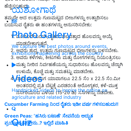
ಹೆಚ್ಚಿಸಬಹುದು.
ಯಶೋಗಾಥೆ
ತಮ್ಮದೇ ಆದ ಉತ್ತಮ ಗುಣಮಟ್ಟದ ಬೀಜಗಳನ್ನು ಉತ್ಪಾದಿಸಲು
ಬಯಸುವ ರೈತರು ಈ ಹಂತಗಳನ್ನು ಅನುಸರಿಸಬೇಕು:
Photo Gallery
ಮೊದಲನೆಯದಾಗಿ, ರೈತರು ಫಲವತ್ತಾದ ಹೊಲವನ್ನು ಆಯ್ಕೆ
ಮಾಡಬೇಕಾಗುತ್ತದೆ.
We capture the best photos around events,
ಅವರು ಶುದ್ಧ, ಉತ್ತಮ ಗುಣಮಟ್ಟದ ಬೀಜಗಳನ್ನು ಬಳಸಬೇಕು.
exhibitions happening across the country
ಅವರು ಕಳೆಗಳು, ಕೀಟಗಳು ಮತ್ತು ರೋಗಗಳನ್ನು ನಿಯಂತ್ರಿಸಲು
ಮತ್ತು ನೀರಿನ ನಿರ್ವಹಣೆಯನ್ನು ಸುಧಾರಿಸಲು ಹೊಲವನ್ನು ಚೆನ್ನಾಗಿ
ಉಳುಮೆ, ಕೊಚ್ಚೆ ಮತ್ತು ಸಮತಟ್ಟು ಮಾಡಬೇಕು.
Videos
ನಾಟಿ ಮಾಡುವಾಗ ಯಾವಾಗಲೂ 22.5 ಸೆಂ x 22.5 ಸೆಂ.ಮೀ
ಅಂತರದಲ್ಲಿ ಪ್ರತಿ ಬೆಟ್ಟಕ್ಕೆ ಎರಡರಂತೆ ಆರೋಗ್ಯಕರ, ಕಳೆ-ಮುಕ್ತ
Handpicked videos to inspire the nation on
ನರ್ಸರಿಯಿಂದ ಎಳೆಯ (15-20 ಡಿ) ಸಸಿಗಳನ್ನು ನೆಡಬೇಕು.
agriculture and related industry
Cucumber Farming ನಿಂದ ರೈತರು ಇಡೀ ವರ್ಷ ಗಳಿಸಬಹುದು!!
Green Peas: ʻಹಸಿರು ಬಟಾಣೆʼ ಸೇವನೆಯ ಅದ್ಭುತ
Quiz
ಪ್ರಯೋಜನಗಳೇನು..? ಇಲ್ಲಿದೆ ಮಾಹಿತಿ