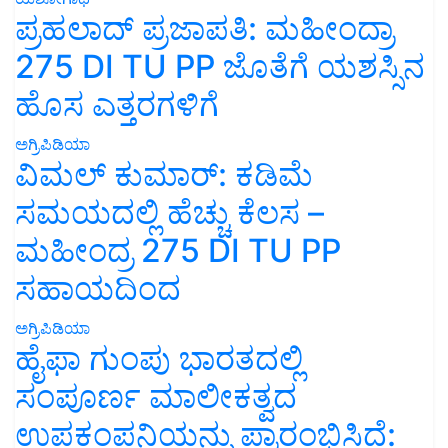
ಪ್ರಹಲಾದ್ ಪ್ರಜಾಪತಿ: ಮಹೀಂದ್ರಾ
275 DI TU PP ಜೊತೆಗೆ ಯಶಸ್ಸಿನ
ಹೊಸ ಎತ್ತರಗಳಿಗೆ
ಅಗ್ರಿಪಿಡಿಯಾ
ವಿಮಲ್ ಕುಮಾರ್: ಕಡಿಮೆ
ಸಮಯದಲ್ಲಿ ಹೆಚ್ಚು ಕೆಲಸ –
ಮಹೀಂದ್ರ 275 DI TU PP
ಸಹಾಯದಿಂದ
ಅಗ್ರಿಪಿಡಿಯಾ
ಹೈಫಾ ಗುಂಪು ಭಾರತದಲ್ಲಿ
ಸಂಪೂರ್ಣ ಮಾಲೀಕತ್ವದ
ಉಪಕಂಪನಿಯನ್ನು ಪ್ರಾರಂಭಿಸಿದೆ: