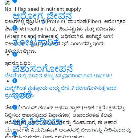
No. 1 flax seed in nutrient supply
ಆರೋಗ್ಯ ಜೀವನ
ಬೀಜಗಳಲ್ಲಿ ಪ್ರೋಟೀನ್(Protein), ನಾರಿನಂಶ(Fiber), ಆರೋಗ್ಯಕರ
ಕೊಬ್ಬುಗಳು(healthy fats), ಜೀವಸತ್ವಗಳು ಮತ್ತು ಖನಿಜಗಳು
(vitamins and minerals) ಅಧಿಕವಾಗಿವೆ. ಹಾಗಿದ್ದರೆ ಅಗಸೆ
ತೋಟಗಾರಿಕೆ
ಬೀಜದಿಂದ ಎಷ್ಟೆಲ್ಲ ಪ್ರಯೋಜನ ಇವೆ ಎಂಬುದನ್ನು ಇಂದು
ತಿಳಿದುಕೊಳ್ಳೋಣ.
ಇದನ್ನೂ ಓದಿರಿ:
ಪಶುಸಂಗೋಪನೆ
ಬೇಸಿಗೆಯಲ್ಲಿ ಮಾವಿನ ಹಣ್ಣು ತಿನ್ನುವುದರಿಂದಾಗುವ ಲಾಭಗಳು!
ಮಜ್ಜಿಗೆಗಿಂತ ಮತ್ತೊಂದು ಮದ್ದು ಬೇಕೆ..? ಬೆರಗುಗೊಳಿಸುತ್ತೆ ಇದರ
ಇತರೆ
ಪ್ರಯೋಜನಗಳು
ಮೆಡಿಟರೇನಿಯನ್ ಡಯಟ್ ಅಥವಾ ಡ್ಯಾಶ್ (ಅಧಿಕ ರಕ್ತದೊತ್ತಡವನ್ನು
ನಿಲ್ಲಿಸಲು ಆಹಾರಕ್ರಮದ ವಿಧಾನಗಳು) ಆಹಾರದಂತಹ ಕೆಲವು
ಅಗ್ರಿಪೀಡಿಯಾ
ಆರೋಗ್ಯಕರ ಆಹಾರ ಯೋಜನೆಗಳನ್ನು ನೋಡುವಾಗ, ಈ ಆಹಾರ
ಯೋಜನೆಗಳು ನಿಯಮಿತವಾಗಿ ಆಹಾರದಲ್ಲಿ ಬೀಜಗಳನ್ನು ಸೇರಿಸುವುದನ್ನು
ಪ್ರೋತ್ಸಾಹಿಸುವುದನ್ನು ನೀವು ಗಮನಿಸಬಹುದು.