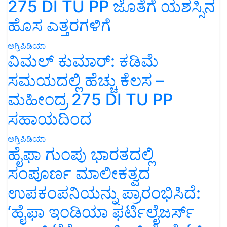
275 DI TU PP ಜೊತೆಗೆ ಯಶಸ್ಸಿನ
ಹೊಸ ಎತ್ತರಗಳಿಗೆ
ಅಗ್ರಿಪಿಡಿಯಾ
ವಿಮಲ್ ಕುಮಾರ್: ಕಡಿಮೆ
ಸಮಯದಲ್ಲಿ ಹೆಚ್ಚು ಕೆಲಸ –
ಮಹೀಂದ್ರ 275 DI TU PP
ಸಹಾಯದಿಂದ
ಅಗ್ರಿಪಿಡಿಯಾ
ಹೈಫಾ ಗುಂಪು ಭಾರತದಲ್ಲಿ
ಸಂಪೂರ್ಣ ಮಾಲೀಕತ್ವದ
ಉಪಕಂಪನಿಯನ್ನು ಪ್ರಾರಂಭಿಸಿದೆ:
‘ಹೈಫಾ ಇಂಡಿಯಾ ಫರ್ಟಿಲೈಜರ್ಸ್