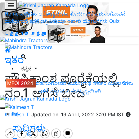
Home
ಸುದ್ದಿಗಳು
ಆರೋಗ್ಯ ಜೀವನ
ತೋಟಗಾರಿಕೆ
ಪಶುಸಂಗೋಪನೆ
ಯಶೋಗಾಥೆ
ಇತರೆ
ಅಗ್ರಿಪೀಡಿಯಾ
ಸರ್ಕಾರಿ ಯೋಜನೆಗಳು
Quiz
பத்திரிகை சந்தா
ಇತರೆ
ಕನ್ನಡ
ಪೌಷ್ಟಿಕಾಂಶ ಪೂರೈಕೆಯಲ್ಲಿ
MFOI 2024
ಪಶುಸಂಗೋಪನೆ
ಯಶೋಗಾಥೆ
ಸರ್ಕಾರಿ ಯೋಜನೆಗಳು
ನಂ.1 ಅಗಸೆ ಬೀಜ
ಇತರೆ
ಮ್ಯಾಗಜಿನ್‌ ಸಬ್‌ಸ್ಕ್ರಿಪ್ಷನ್‌ಗಾಗಿ
Kalmesh T
Updated on: 19 April, 2022 3:20 PM IST
ಸುದ್ದಿಗಳು