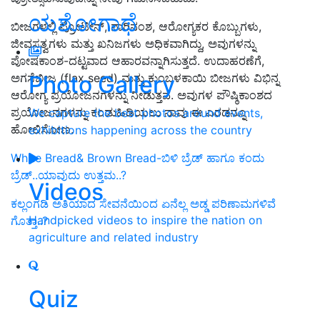
ಯಶೋಗಾಥೆ
ಬೀಜಗಳಲ್ಲಿ ಪ್ರೋಟೀನ್, ನಾರಿನಂಶ, ಆರೋಗ್ಯಕರ ಕೊಬ್ಬುಗಳು,
ಜೀವಸತ್ವಗಳು ಮತ್ತು ಖನಿಜಗಳು ಅಧಿಕವಾಗಿದ್ದು, ಅವುಗಳನ್ನು
ಪೋಷಕಾಂಶ-ದಟ್ಟವಾದ ಆಹಾರವನ್ನಾಗಿಸುತ್ತದೆ. ಉದಾಹರಣೆಗೆ,
Photo Gallery
ಅಗಸೆಬೀಜ (flax seed) ಮತ್ತು ಕುಂಬಳಕಾಯಿ ಬೀಜಗಳು ವಿಭಿನ್ನ
ಆರೋಗ್ಯ ಪ್ರಯೋಜನಗಳನ್ನು ನೀಡುತ್ತವೆ. ಅವುಗಳ ಪೌಷ್ಠಿಕಾಂಶದ
ಪ್ರಯೋಜನಗಳನ್ನು ಕಂಡುಹಿಡಿಯಲು ನಾವು ಈ ಎರಡನ್ನೂ
We capture the best photos around events,
ಹೋಲಿಸೋಣ.
exhibitions happening across the country
White Bread& Brown Bread-ಬಿಳಿ ಬ್ರೆಡ್ ಹಾಗೂ ಕಂದು
ಬ್ರೆಡ್..ಯಾವುದು ಉತ್ತಮ..?
Videos
ಕಲ್ಲಂಗಡಿ ಅತಿಯಾದ ಸೇವನೆಯಿಂದ ಏನೆಲ್ಲ ಅಡ್ಡ ಪರಿಣಾಮಗಳಿವೆ
Handpicked videos to inspire the nation on
ಗೊತ್ತಾ..?
agriculture and related industry
Quiz