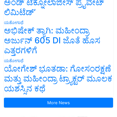
ಅಂಡ್ ಟೆಕ್ನೋಲಾಜೀಸ್ ಪ್ರೈವೇಟ್
ಲಿಮಿಟೆಡ್’
ಯಶೋಗಾಥೆ
ಅಭಿಷೇಕ್ ತ್ಯಾಗಿ: ಮಹೀಂದ್ರಾ
ಅರ್ಜುನ್ 605 DI ಜೊತೆ ಹೊಸ
ಎತ್ತರಗಳಿಗೆ
ಯಶೋಗಾಥೆ
ಯೋಗೇಶ್ ಭೂತಡಾ: ಗೋಸಂರಕ್ಷಣೆ
ಮತ್ತು ಮಹೀಂದ್ರಾ ಟ್ರ್ಯಾಕ್ಟರ್ ಮೂಲಕ
ಯಶಸ್ಸಿನ ಕಥೆ
More News