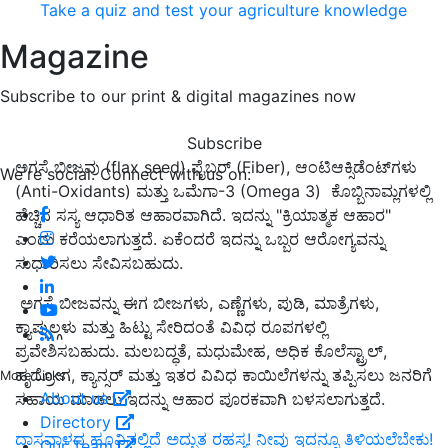
Take a quiz and test your agriculture knowledge
Magazine
Subscribe to our print & digital magazines now
Subscribe
ಅಗಸೆ ಬೀಜವು (flax seed) ಫೈಬರ್ (Fiber), ಆಂಟಿಆಕ್ಸಿಡೆಂಟ್‌ಗಳು
We're social. Connect with us on:
(Anti-Oxidants) ಮತ್ತು ಒಮೆಗಾ-3 (Omega 3) ಕೊಬ್ಬಿನಾಮ್ಲಗಳಲ್ಲಿ
ಹೆಚ್ಚಿನ ಸಸ್ಯ ಆಧಾರಿತ ಆಹಾರವಾಗಿದೆ. ಇದನ್ನು "ಕ್ರಿಯಾತ್ಮಕ ಆಹಾರ"
ಎಂದು ಕರೆಯಲಾಗುತ್ತದೆ. ಏಕೆಂದರೆ ಇದನ್ನು ಒಬ್ಬರ ಆರೋಗ್ಯವನ್ನು
ಸುಧಾರಿಸಲು ಸೇವಿಸಬಹುದು.
ಅಗಸೆ ಬೀಜವನ್ನು ಈಗ ಬೀಜಗಳು, ಎಣ್ಣೆಗಳು, ಪುಡಿ, ಮಾತ್ರೆಗಳು,
ಕ್ಯಾಪ್ಸುಲ್ಗಳು ಮತ್ತು ಹಿಟ್ಟು ಸೇರಿದಂತೆ ವಿವಿಧ ರೂಪಗಳಲ್ಲಿ
ಪ್ರವೇಶಿಸಬಹುದು. ಮಲಬದ್ಧತೆ, ಮಧುಮೇಹ, ಅಧಿಕ ಕೊಲೆಸ್ಟ್ರಾಲ್,
ಹೃದ್ರೋಗ, ಕ್ಯಾನ್ಸರ್ ಮತ್ತು ಇತರ ವಿವಿಧ ಕಾಯಿಲೆಗಳನ್ನು ತಪ್ಪಿಸಲು ಜನರಿಗೆ
More Links
About us
ಸಹಾಯ ಮಾಡಲು ಇದನ್ನು ಆಹಾರ ಪೂರಕವಾಗಿ ಬಳಸಲಾಗುತ್ತದೆ.
Directory
ದಾಸವಾಳದ ಹೂವಿನಲ್ಲಿದೆ ಅದ್ಬುತ ರಹಸ್ಯ! ನೀವು ಇದನ್ನೂ ತಿಳಿಯಲೆಬೇಕು!
Our Team