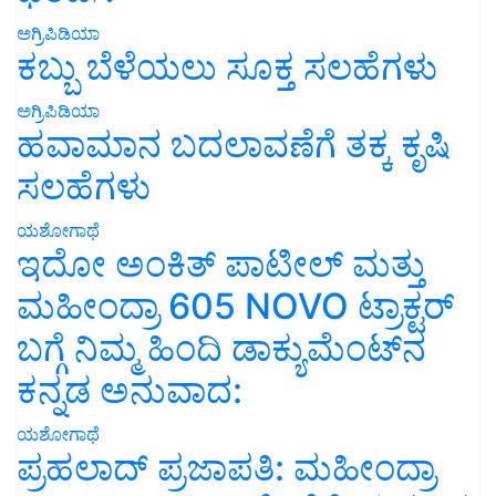
ಅಗ್ರಿಪಿಡಿಯಾ
ಕಬ್ಬು ಬೆಳೆಯಲು ಸೂಕ್ತ ಸಲಹೆಗಳು
ಅಗ್ರಿಪಿಡಿಯಾ
ಹವಾಮಾನ ಬದಲಾವಣೆಗೆ ತಕ್ಕ ಕೃಷಿ
ಸಲಹೆಗಳು
ಯಶೋಗಾಥೆ
ಇದೋ ಅಂಕಿತ್ ಪಾಟೀಲ್ ಮತ್ತು
ಮಹೀಂದ್ರಾ 605 NOVO ಟ್ರಾಕ್ಟರ್
ಬಗ್ಗೆ ನಿಮ್ಮ ಹಿಂದಿ ಡಾಕ್ಯುಮೆಂಟ್‌ನ
ಕನ್ನಡ ಅನುವಾದ:
ಯಶೋಗಾಥೆ
ಪ್ರಹಲಾದ್ ಪ್ರಜಾಪತಿ: ಮಹೀಂದ್ರಾ