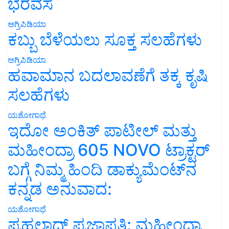
ಭರವಸೆ
ಅಗ್ರಿಪಿಡಿಯಾ
ಕಬ್ಬು ಬೆಳೆಯಲು ಸೂಕ್ತ ಸಲಹೆಗಳು
ಅಗ್ರಿಪಿಡಿಯಾ
ಹವಾಮಾನ ಬದಲಾವಣೆಗೆ ತಕ್ಕ ಕೃಷಿ
ಸಲಹೆಗಳು
ಯಶೋಗಾಥೆ
ಇದೋ ಅಂಕಿತ್ ಪಾಟೀಲ್ ಮತ್ತು
ಮಹೀಂದ್ರಾ 605 NOVO ಟ್ರಾಕ್ಟರ್
ಬಗ್ಗೆ ನಿಮ್ಮ ಹಿಂದಿ ಡಾಕ್ಯುಮೆಂಟ್‌ನ
ಕನ್ನಡ ಅನುವಾದ:
ಯಶೋಗಾಥೆ
ಪ್ರಹಲಾದ್ ಪ್ರಜಾಪತಿ: ಮಹೀಂದ್ರಾ