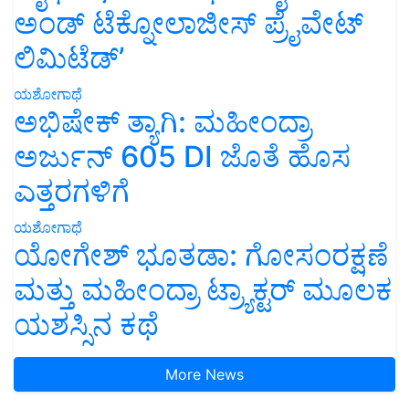
ಅಂಡ್ ಟೆಕ್ನೋಲಾಜೀಸ್ ಪ್ರೈವೇಟ್
ಲಿಮಿಟೆಡ್’
ಯಶೋಗಾಥೆ
ಅಭಿಷೇಕ್ ತ್ಯಾಗಿ: ಮಹೀಂದ್ರಾ
ಅರ್ಜುನ್ 605 DI ಜೊತೆ ಹೊಸ
ಎತ್ತರಗಳಿಗೆ
ಯಶೋಗಾಥೆ
ಯೋಗೇಶ್ ಭೂತಡಾ: ಗೋಸಂರಕ್ಷಣೆ
ಮತ್ತು ಮಹೀಂದ್ರಾ ಟ್ರ್ಯಾಕ್ಟರ್ ಮೂಲಕ
ಯಶಸ್ಸಿನ ಕಥೆ
More News