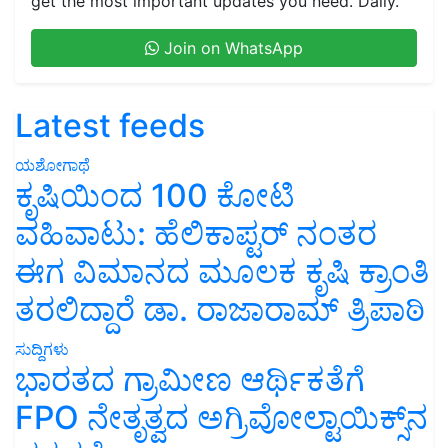
get the most important updates you need. Daily.
Join on WhatsApp
Latest feeds
ಯಶೋಗಾಥೆ
ಕೃಷಿಯಿಂದ 100 ಕೋಟಿ
ವಹಿವಾಟು: ಹೆಲಿಕಾಪ್ಟರ್ ನಂತರ
ಈಗ ವಿಮಾನದ ಮೂಲಕ ಕೃಷಿ ಕ್ರಾಂತಿ
ತರಲಿದ್ದಾರೆ ಡಾ. ರಾಜಾರಾಮ್ ತ್ರಿಪಾಠಿ
ಸುದ್ದಿಗಳು
ಭಾರತದ ಗ್ರಾಮೀಣ ಆರ್ಥಿಕತೆಗೆ
FPO ನೇತೃತ್ವದ ಅಗ್ರಿವೋಲ್ಟಾಯಿಕ್ಸ್‌ನ