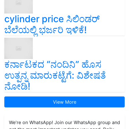
cylinder price ಸಿಲಿಂಡರ್‌
ಬೆಲೆಯಲ್ಲಿ ಭರ್ಜರಿ ಇಳಿಕೆ!
ಕರ್ನಾಟಕದ “ನಂದಿನಿ” ಹೊಸ
ಉತ್ಪನ್ನ ಮಾರುಕಟ್ಟೆಗೆ: ವಿಶೇಷತೆ
ನೋಡಿ!
View More
We're on WhatsApp! Join our WhatsApp group and