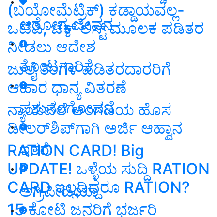
(ಬಯೋಮೆಟ್ರಿಕ್) ಕಡ್ಡಾಯವಲ್ಲ-
ಆರೋಗ್ಯ ಜೀವನ
ಒಟಿಪಿ, ಚೆಕ್ ಲಿಸ್ಟ್ ಮೂಲಕ ಪಡಿತರ
ನೀಡಲು ಆದೇಶ
ತೋಟಗಾರಿಕೆ
ಜುಲೈ ತಿಂಗಳ ಪಡಿತರದಾರರಿಗೆ
ಆಹಾರ ಧಾನ್ಯ ವಿತರಣೆ
ಪಶುಸಂಗೋಪನೆ
ನ್ಯಾಯಬೆಲೆ ಅಂಗಡಿಯ ಹೊಸ
ಡೀಲರ್‌ಶಿಪ್‌ಗಾಗಿ ಅರ್ಜಿ ಆಹ್ವಾನ
ಇತರೆ
RATION CARD! Big
UPDATE! ಒಳ್ಳೆಯ ಸುದ್ದಿ RATION
CARD ಇಲ್ಲದಿದ್ದರೂ RATION?
ಅಗ್ರಿಪೀಡಿಯಾ
15 ಕೋಟಿ ಜನರಿಗೆ ಭರ್ಜರಿ