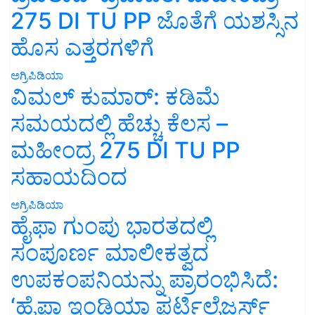
275 DI TU PP ಜೊತೆಗೆ ಯಶಸ್ಸಿನ
ಹೊಸ ಎತ್ತರಗಳಿಗೆ
ಅಗ್ರಿಪಿಡಿಯಾ
ವಿಮಲ್ ಕುಮಾರ್: ಕಡಿಮೆ
ಸಮಯದಲ್ಲಿ ಹೆಚ್ಚು ಕೆಲಸ –
ಮಹೀಂದ್ರ 275 DI TU PP
ಸಹಾಯದಿಂದ
ಅಗ್ರಿಪಿಡಿಯಾ
ಹೈಫಾ ಗುಂಪು ಭಾರತದಲ್ಲಿ
ಸಂಪೂರ್ಣ ಮಾಲೀಕತ್ವದ
ಉಪಕಂಪನಿಯನ್ನು ಪ್ರಾರಂಭಿಸಿದೆ:
‘ಹೈಫಾ ಇಂಡಿಯಾ ಫರ್ಟಿಲೈಜರ್ಸ್