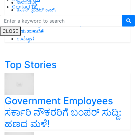
ಜೀವಾಮೃತ
Contact
ಕಿಸಾನ್ ಕ್ರೇಡಿಟ್ ಕಾರ್ಡ್
ಬೆಳೆಗಳ ರೋಗ
ಕೃಷಿ ಯಂತ್ರೋಪಕರಣಗಳ ಸಹಾಯಧನ
CLOSE
ಆಡು ಸಾಕಾಣಿಕೆ
ಉದ್ಯೋಗ
Top Stories
Government Employees
ಸರ್ಕಾರಿ ನೌಕರರಿಗೆ ಬಂಪರ್‌ ಸುದ್ದಿ:
ಹಣದ ಮಳೆ!