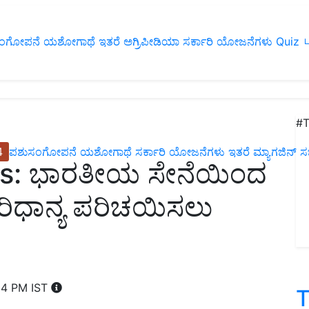
ಂಗೋಪನೆ
ಯಶೋಗಾಥೆ
ಇತರೆ
ಅಗ್ರಿಪೀಡಿಯಾ
ಸರ್ಕಾರಿ ಯೋಜನೆಗಳು
Quiz
ப
#T
4
ಪಶುಸಂಗೋಪನೆ
ಯಶೋಗಾಥೆ
ಸರ್ಕಾರಿ ಯೋಜನೆಗಳು
ಇತರೆ
ಮ್ಯಾಗಜಿನ್‌ ಸಬ್‌
ers: ಭಾರತೀಯ ಸೇನೆಯಿಂದ
ಿರಿಧಾನ್ಯ ಪರಿಚಯಿಸಲು
04 PM IST
T