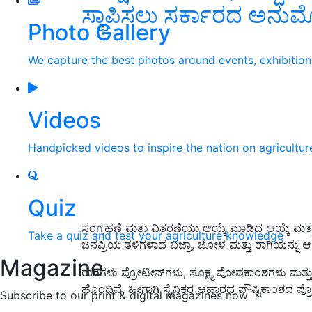
ಸ್ಥಾಪಿಸಲು ಸರ್ಕಾರದ ಅನು
Photo Gallery
We capture the best photos around events, exhibitio
Videos
Handpicked videos to inspire the nation on agricultur
Quiz
ಸಂಗ್ರಹಣೆ ಮತ್ತು ವಿತರಣೆಯು ಆಯ್ಕೆ ಮಾಡಿದ ಆಯ್ಕೆ ಮತ್ತು 
Take a quiz and test your agriculture knowledge
ಜನಪ್ರಿಯ ತಳಿಗಳಾದ ಬಜ್ರಾ, ಜೋಳ ಮತ್ತು ರಾಗಿಯನ್ನು ಆದ್
Magazine
ರಾಗಿಗಳು ಪ್ರೋಟೀನ್‌ಗಳು, ಸೂಕ್ಷ್ಮ ಪೋಷಕಾಂಶಗಳು ಮತ
ಹೊಂದಿವೆ, ಹೀಗಾಗಿ ಸೈನಿಕರ ಆಹಾರದ ಪೌಷ್ಟಿಕಾಂಶದ ಪ್ರೊಫೈಲ್
Subscribe to our print & digital magazines now