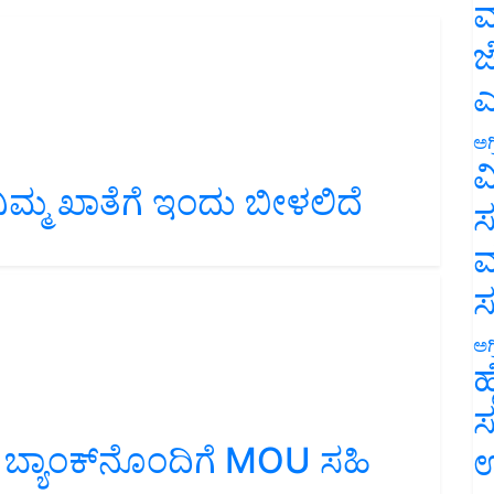
ಮ
ಜ
ಎ
ಅಗ
ವ
: ನಿಮ್ಮ ಖಾತೆಗೆ ಇಂದು ಬೀಳಲಿದೆ
ಸ
ಮ
ಅಗ
ಹ
ಸ
 ಬ್ಯಾಂಕ್‌ನೊಂದಿಗೆ MOU ಸಹಿ
ಉ