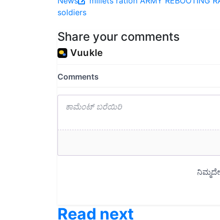
News
millets
ration
ARMY REBOOTING RA
soldiers
Share your comments
Read next