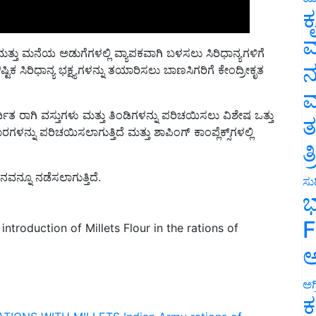
ಕ
ವ
ತ್ತು ಮನೆಯ ಅಡುಗೆಗಳಲ್ಲಿ ವ್ಯಾಪಕವಾಗಿ ಬಳಸಲು ಸಿರಿಧಾನ್ಯಗಳಿಗೆ
ನ
ಟಿಕ ಸಿರಿಧಾನ್ಯ ಭಕ್ಷ್ಯಗಳನ್ನು ತಯಾರಿಸಲು ಬಾಣಸಿಗರಿಗೆ ಕೇಂದ್ರೀಕೃತ
ಮ
ಿತ ರಾಗಿ ವಸ್ತುಗಳು ಮತ್ತು ತಿಂಡಿಗಳನ್ನು ಪರಿಚಯಿಸಲು ವಿಶೇಷ ಒತ್ತು
ತ
ನ್ನು ಪರಿಚಯಿಸಲಾಗುತ್ತಿದೆ ಮತ್ತು ಶಾಪಿಂಗ್ ಕಾಂಪ್ಲೆಕ್ಸ್‌ಗಳಲ್ಲಿ
ತ
ಾನವನ್ನೂ ನಡೆಸಲಾಗುತ್ತಿದೆ.
ಸುದ
ಭ
F
ntroduction of Millets Flour in the rations of
ಅ
ಅಗ
ಕ