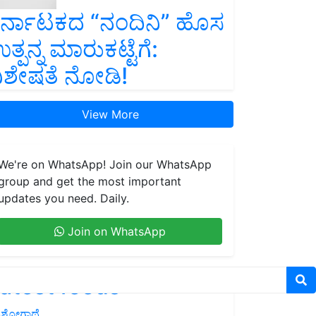
ರ್ನಾಟಕದ “ನಂದಿನಿ” ಹೊಸ
ತ್ಪನ್ನ ಮಾರುಕಟ್ಟೆಗೆ:
ಿಶೇಷತೆ ನೋಡಿ!
View More
We're on WhatsApp! Join our WhatsApp
group and get the most important
updates you need. Daily.
Join on WhatsApp
atest feeds
ಶೋಗಾಥೆ