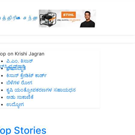
த்திரிகை சந்தா
op on Krishi Jagran
ಪಿ.ಎಂ. ಕಿಸಾನ್
ಸ್ಕ್ರಿಪ್ಷನ್‌ಗಾಗಿ
ಜೀವಾಮೃತ
ಕಿಸಾನ್ ಕ್ರೇಡಿಟ್ ಕಾರ್ಡ್
ಬೆಳೆಗಳ ರೋಗ
ಕೃಷಿ ಯಂತ್ರೋಪಕರಣಗಳ ಸಹಾಯಧನ
ಆಡು ಸಾಕಾಣಿಕೆ
ಉದ್ಯೋಗ
op Stories