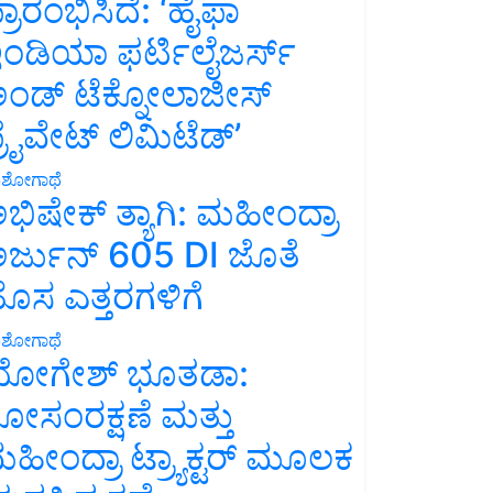
್ರಾರಂಭಿಸಿದೆ: ‘ಹೈಫಾ
ಂಡಿಯಾ ಫರ್ಟಿಲೈಜರ್ಸ್
ಂಡ್ ಟೆಕ್ನೋಲಾಜೀಸ್
್ರೈವೇಟ್ ಲಿಮಿಟೆಡ್’
ಶೋಗಾಥೆ
ಭಿಷೇಕ್ ತ್ಯಾಗಿ: ಮಹೀಂದ್ರಾ
ರ್ಜುನ್ 605 DI ಜೊತೆ
ೊಸ ಎತ್ತರಗಳಿಗೆ
ಶೋಗಾಥೆ
ೋಗೇಶ್ ಭೂತಡಾ:
ೋಸಂರಕ್ಷಣೆ ಮತ್ತು
ಹೀಂದ್ರಾ ಟ್ರ್ಯಾಕ್ಟರ್ ಮೂಲಕ