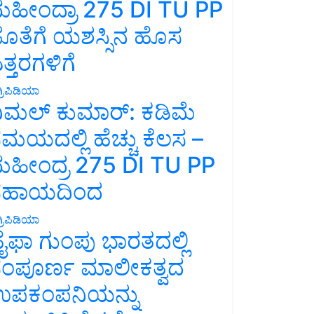
ಹೀಂದ್ರಾ 275 DI TU PP
ೊತೆಗೆ ಯಶಸ್ಸಿನ ಹೊಸ
ತ್ತರಗಳಿಗೆ
್ರಿಪಿಡಿಯಾ
ಿಮಲ್ ಕುಮಾರ್: ಕಡಿಮೆ
ಮಯದಲ್ಲಿ ಹೆಚ್ಚು ಕೆಲಸ –
ಹೀಂದ್ರ 275 DI TU PP
ಸಹಾಯದಿಂದ
್ರಿಪಿಡಿಯಾ
ೈಫಾ ಗುಂಪು ಭಾರತದಲ್ಲಿ
ಂಪೂರ್ಣ ಮಾಲೀಕತ್ವದ
ಪಕಂಪನಿಯನ್ನು