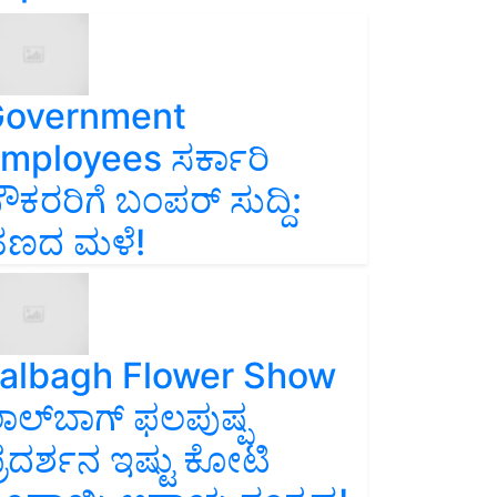
overnment
mployees ಸರ್ಕಾರಿ
ೌಕರರಿಗೆ ಬಂಪರ್‌ ಸುದ್ದಿ:
ಣದ ಮಳೆ!
albagh Flower Show
ಾಲ್‌ಬಾಗ್ ಫಲಪುಷ್ಪ
್ರದರ್ಶನ ಇಷ್ಟು ಕೋಟಿ