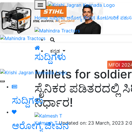
Home
ಸುದ್ದಿಗಳು
ಆರೋಗ್ಯ ಜೀವನ
ತೋಟಗಾರಿಕೆ
ಪಶುಸ
ಕನ್ನಡ
ಸುದ್ದಿಗಳು
MFOI 202
Millets for soldi
ಸೈನಿಕರ ಪಡಿತರದಲ್ಲಿ ಸ
ಸುದ್ದಿಗಳು
ನಿರ್ಧಾರ!
ಆರೋಗ್ಯ ಜೀವನ
Kalmesh T
Updated on: 23 March, 2023 2: