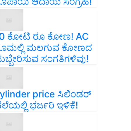
ೂಪಾಯಿ ಆದಾಯ ಸಂಗ್ರಹ!
0 ಕೋಟಿ ರೂ ಕೋಣ! AC
ೂಮಲ್ಲಿ ಮಲಗುವ ಕೋಣದ
ುಬ್ಬೇರಿಸುವ ಸಂಗತಿಗಳಿವು!
ylinder price ಸಿಲಿಂಡರ್‌
ೆಲೆಯಲ್ಲಿ ಭರ್ಜರಿ ಇಳಿಕೆ!