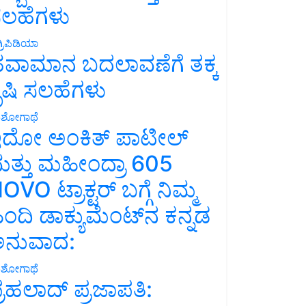
ಲಹೆಗಳು
್ರಿಪಿಡಿಯಾ
ವಾಮಾನ ಬದಲಾವಣೆಗೆ ತಕ್ಕ
ೃಷಿ ಸಲಹೆಗಳು
ಶೋಗಾಥೆ
ದೋ ಅಂಕಿತ್ ಪಾಟೀಲ್
ತ್ತು ಮಹೀಂದ್ರಾ 605
OVO ಟ್ರಾಕ್ಟರ್ ಬಗ್ಗೆ ನಿಮ್ಮ
ಿಂದಿ ಡಾಕ್ಯುಮೆಂಟ್‌ನ ಕನ್ನಡ
ನುವಾದ:
ಶೋಗಾಥೆ
್ರಹಲಾದ್ ಪ್ರಜಾಪತಿ: