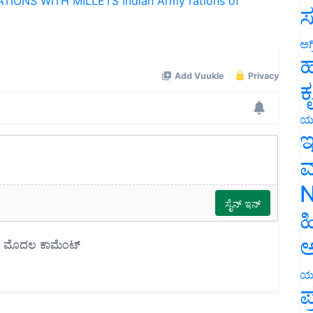
TIONS WITH MILLETS
Indian Army
rations of
ಸ
ಅಗ
ಹ
ಕ
ಯ
ಇ
ಮ
N
ಹ
ಅ
ಯ
ಪ