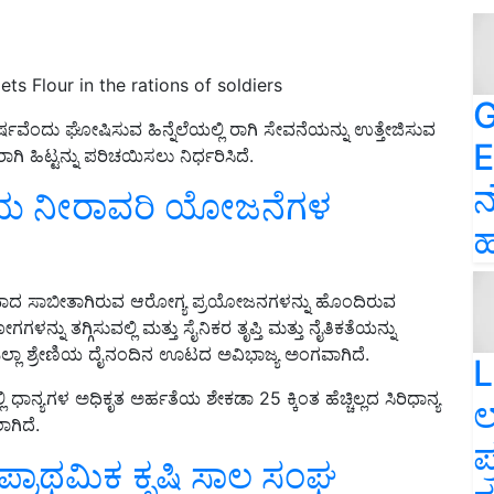
ts Flour in the rations of soldiers
G
ವರ್ಷವೆಂದು ಘೋಷಿಸುವ ಹಿನ್ನೆಲೆಯಲ್ಲಿ ರಾಗಿ ಸೇವನೆಯನ್ನು ಉತ್ತೇಜಿಸುವ
E
ಿ ಹಿಟ್ಟನ್ನು ಪರಿಚಯಿಸಲು ನಿರ್ಧರಿಸಿದೆ.
ನ
ಯ ನೀರಾವರಿ ಯೋಜನೆಗಳ
ಹ
ಕ್ತವಾದ ಸಾಬೀತಾಗಿರುವ ಆರೋಗ್ಯ ಪ್ರಯೋಜನಗಳನ್ನು ಹೊಂದಿರುವ
ನು ತಗ್ಗಿಸುವಲ್ಲಿ ಮತ್ತು ಸೈನಿಕರ ತೃಪ್ತಿ ಮತ್ತು ನೈತಿಕತೆಯನ್ನು
ಗ ಎಲ್ಲಾ ಶ್ರೇಣಿಯ ದೈನಂದಿನ ಊಟದ ಅವಿಭಾಜ್ಯ ಅಂಗವಾಗಿದೆ.
L
ಾನ್ಯಗಳ ಅಧಿಕೃತ ಅರ್ಹತೆಯ ಶೇಕಡಾ 25 ಕ್ಕಿಂತ ಹೆಚ್ಚಿಲ್ಲದ ಸಿರಿಧಾನ್ಯ
ಲ
ಾಗಿದೆ.
ಪ
 ಪ್ರಾಥಮಿಕ ಕೃಷಿ ಸಾಲ ಸಂಘ