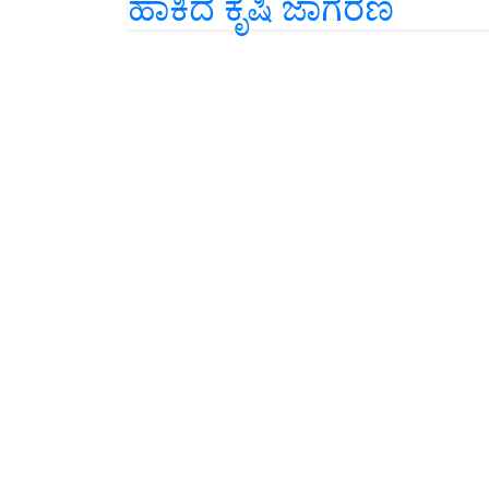
ಹಾಕಿದ ಕೃಷಿ ಜಾಗರಣ