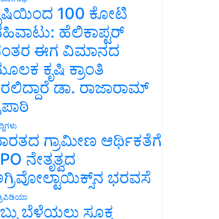
ೃಷಿಯಿಂದ 100 ಕೋಟಿ
ಹಿವಾಟು: ಹೆಲಿಕಾಪ್ಟರ್
ಂತರ ಈಗ ವಿಮಾನದ
ೂಲಕ ಕೃಷಿ ಕ್ರಾಂತಿ
ರಲಿದ್ದಾರೆ ಡಾ. ರಾಜಾರಾಮ್
್ರಿಪಾಠಿ
್ದಿಗಳು
ಾರತದ ಗ್ರಾಮೀಣ ಆರ್ಥಿಕತೆಗೆ
PO ನೇತೃತ್ವದ
ಗ್ರಿವೋಲ್ಟಾಯಿಕ್ಸ್‌ನ ಭರವಸೆ
್ರಿಪಿಡಿಯಾ
ಬ್ಬು ಬೆಳೆಯಲು ಸೂಕ್ತ