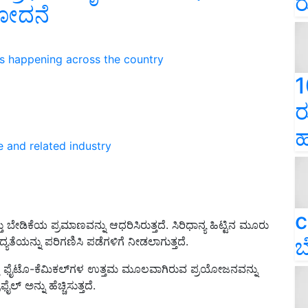
ರ
ಮೋದನೆ
ns happening across the country
1
ರ
ಹ
e and related industry
c
ಬೇಡಿಕೆಯ ಪ್ರಮಾಣವನ್ನು ಆಧರಿಸಿರುತ್ತದೆ. ಸಿರಿಧಾನ್ಯ ಹಿಟ್ಟಿನ ಮೂರು
ಬ
ಯತೆಯನ್ನು ಪರಿಗಣಿಸಿ ಪಡೆಗಳಿಗೆ ನೀಡಲಾಗುತ್ತದೆ.
್ತು ಫೈಟೊ-ಕೆಮಿಕಲ್‌ಗಳ ಉತ್ತಮ ಮೂಲವಾಗಿರುವ ಪ್ರಯೋಜನವನ್ನು
 ಅನ್ನು ಹೆಚ್ಚಿಸುತ್ತದೆ.