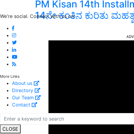
PM Kisan 14th Installm
14ನೇ ಕಂತಿನ ಕುರಿತು ಮಹತ್
We're social. Connect with us on:
ADV
More Links
About us
Directory
Our Team
Contact
CLOSE