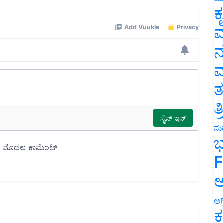
ಕ
ವ
ನ
ಮ
ತ
ತ
ಸುದ
ಭ
F
ಅ
ಅಗ
ಕ