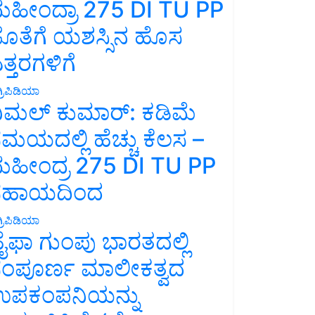
ಹೀಂದ್ರಾ 275 DI TU PP
ೊತೆಗೆ ಯಶಸ್ಸಿನ ಹೊಸ
ತ್ತರಗಳಿಗೆ
್ರಿಪಿಡಿಯಾ
ಿಮಲ್ ಕುಮಾರ್: ಕಡಿಮೆ
ಮಯದಲ್ಲಿ ಹೆಚ್ಚು ಕೆಲಸ –
ಹೀಂದ್ರ 275 DI TU PP
ಸಹಾಯದಿಂದ
್ರಿಪಿಡಿಯಾ
ೈಫಾ ಗುಂಪು ಭಾರತದಲ್ಲಿ
ಂಪೂರ್ಣ ಮಾಲೀಕತ್ವದ
ಪಕಂಪನಿಯನ್ನು