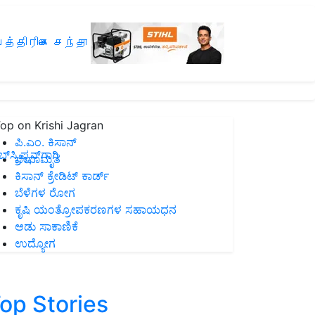
த்திரிகை சந்தா
op on Krishi Jagran
ಪಿ.ಎಂ. ಕಿಸಾನ್
ಸ್ಕ್ರಿಪ್ಷನ್‌ಗಾಗಿ
ಜೀವಾಮೃತ
ಕಿಸಾನ್ ಕ್ರೇಡಿಟ್ ಕಾರ್ಡ್
ಬೆಳೆಗಳ ರೋಗ
ಕೃಷಿ ಯಂತ್ರೋಪಕರಣಗಳ ಸಹಾಯಧನ
ಆಡು ಸಾಕಾಣಿಕೆ
ಉದ್ಯೋಗ
op Stories