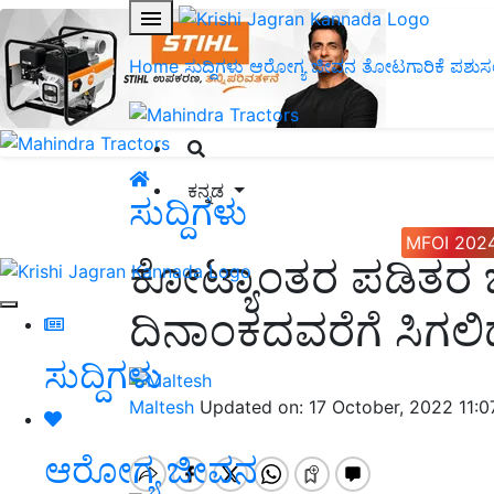
Home
ಸುದ್ದಿಗಳು
ಆರೋಗ್ಯ ಜೀವನ
ತೋಟಗಾರಿಕೆ
ಪಶುಸ
ಕನ್ನಡ
ಸುದ್ದಿಗಳು
MFOI 202
ಕೋಟ್ಯಾಂತರ ಪಡಿತರ ಚೀಟ
ದಿನಾಂಕದವರೆಗೆ ಸಿಗಲಿ
ಸುದ್ದಿಗಳು
Maltesh
Updated on: 17 October, 2022 11:
ಆರೋಗ್ಯ ಜೀವನ