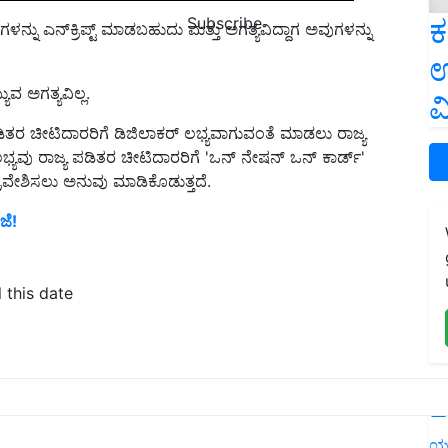
ಕ
Subscribe
್ನು ಎನ್‌ಕ್ರಿಪ್ಟ್ ಮಾಡಬಹುದು ಮತ್ತು ಅಗತ್ಯವಿದ್ದಾಗ ಅವುಗಳನ್ನು
ಉ
ವ ಅಗತ್ಯವಿಲ್ಲ.
ವ
ತರ ಚೀಟಿದಾರರಿಗೆ ಡಿಜಿಲಾಕರ್ ಲಭ್ಯವಾಗುವಂತೆ ಮಾಡಲು ರಾಜ್ಯ
ಭ್ಯವು ರಾಜ್ಯ ಪಡಿತರ ಚೀಟಿದಾರರಿಗೆ 'ಒನ್ ನೇಷನ್ ಒನ್ ಕಾರ್ಡ್'
ರವೇಶಿಸಲು ಅನುವು ಮಾಡಿಕೊಡುತ್ತದೆ.
ಜೆ!
 this date
tion
BPL Ration
Ration card news
BPL Ration card
L
ಯ