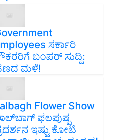
overnment
mployees ಸರ್ಕಾರಿ
ೌಕರರಿಗೆ ಬಂಪರ್‌ ಸುದ್ದಿ:
ಣದ ಮಳೆ!
albagh Flower Show
ಾಲ್‌ಬಾಗ್ ಫಲಪುಷ್ಪ
್ರದರ್ಶನ ಇಷ್ಟು ಕೋಟಿ