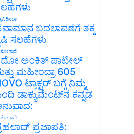
ಲಹೆಗಳು
್ರಿಪಿಡಿಯಾ
ವಾಮಾನ ಬದಲಾವಣೆಗೆ ತಕ್ಕ
ೃಷಿ ಸಲಹೆಗಳು
ಶೋಗಾಥೆ
ದೋ ಅಂಕಿತ್ ಪಾಟೀಲ್
ತ್ತು ಮಹೀಂದ್ರಾ 605
OVO ಟ್ರಾಕ್ಟರ್ ಬಗ್ಗೆ ನಿಮ್ಮ
ಿಂದಿ ಡಾಕ್ಯುಮೆಂಟ್‌ನ ಕನ್ನಡ
ನುವಾದ:
ಶೋಗಾಥೆ
್ರಹಲಾದ್ ಪ್ರಜಾಪತಿ: