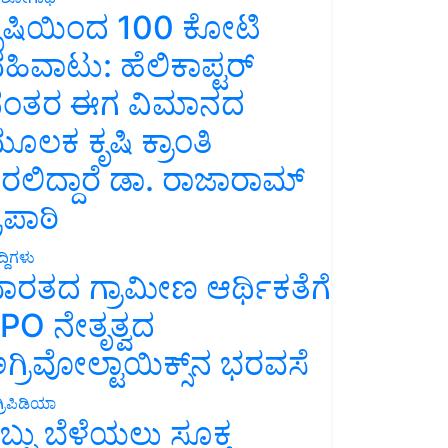
ೃಷಿಯಿಂದ 100 ಕೋಟಿ
ಹಿವಾಟು: ಹೆಲಿಕಾಪ್ಟರ್
ಂತರ ಈಗ ವಿಮಾನದ
ೂಲಕ ಕೃಷಿ ಕ್ರಾಂತಿ
ರಲಿದ್ದಾರೆ ಡಾ. ರಾಜಾರಾಮ್
್ರಿಪಾಠಿ
್ದಿಗಳು
ಾರತದ ಗ್ರಾಮೀಣ ಆರ್ಥಿಕತೆಗೆ
PO ನೇತೃತ್ವದ
ಗ್ರಿವೋಲ್ಟಾಯಿಕ್ಸ್‌ನ ಭರವಸೆ
್ರಿಪಿಡಿಯಾ
ಬ್ಬು ಬೆಳೆಯಲು ಸೂಕ್ತ