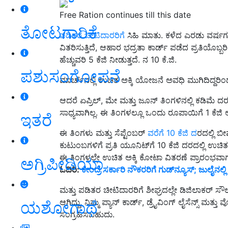
Free Ration continues till this date
ತೋಟಗಾರಿಕೆ
ಪಡಿತರ ಚೀಟಿದಾರರಿಗೆ
ಸಿಹಿ ಮಾತು. ಕಳೆದ ಎರಡು ವರ್ಷಗಳಲ
ವಿತರಿಸುತ್ತಿದೆ, ಆಹಾರ ಭದ್ರತಾ ಕಾರ್ಡ್ ಪಡೆದ ಪ್ರತಿಯೊಬ್ಬರಿಗ
ಹೆಚ್ಚುವರಿ 5 ಕೆಜಿ ನೀಡುತ್ತದೆ. ನ 10 ಕೆ.ಜಿ.
ಪಶುಸಂಗೋಪನೆ
ಮಾರ್ಚ್‌ನಲ್ಲಿ ಉಚಿತ ಅಕ್ಕಿ ಯೋಜನೆ ಅವಧಿ ಮುಗಿದಿದ್ದರಿಂದ ಕೇಂ
ಆದರೆ ಏಪ್ರಿಲ್, ಮೇ ಮತ್ತು ಜೂನ್ ತಿಂಗಳಿನಲ್ಲಿ ಕಡಿಮೆ 
ಸಾಧ್ಯವಾಗಿಲ್ಲ. ಈ ತಿಂಗಳಲ್ಲೂ ಒಂದು ರೂಪಾಯಿಗೆ 1 ಕೆಜಿ ಅಕ
ಇತರೆ
ಈ ತಿಂಗಳು ಮತ್ತು ಸೆಪ್ಟೆಂಬರ್
ವರೆಗೆ 10 ಕೆಜಿ ದ
ರದಲ್ಲಿ ಬ
ಕುಟುಂಬಗಳಿಗೆ ಪ್ರತಿ ಯೂನಿಟ್‌ಗೆ 10 ಕೆಜಿ ದರದಲ್ಲಿ ಉಚಿತ
ಈ ತಿಂಗಳಲ್ಲೇ ಉಚಿತ ಅಕ್ಕಿ ಕೋಟಾ ವಿತರಣೆ ಪ್ರಾರಂಭವಾಗ
ಅಗ್ರಿಪೀಡಿಯಾ
ಓದಿರಿ:
ಕೇಂದ್ರ ಸರ್ಕಾರಿ ನೌಕರರಿಗೆ ಗುಡ್‌ನ್ಯೂಸ್‌; ಜುಲೈನಲ್ಲ
ಮತ್ತು ಪಡಿತರ ಚೀಟಿದಾರರಿಗೆ ಶೀಘ್ರದಲ್ಲೇ ಡಿಜಿಲಾಕರ್ ಸ
ಆಗಿದ್ದು, ನಿಮ್ಮ ಪ್ಯಾನ್ ಕಾರ್ಡ್, ಡ್ರೈವಿಂಗ್ ಲೈಸೆನ್ಸ್ 
ಯಶೋಗಾಥೆ
ಸಂಗ್ರಹಿಸಬಹುದು.