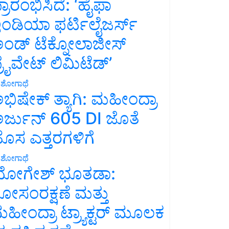
್ರಾರಂಭಿಸಿದೆ: ‘ಹೈಫಾ
ಂಡಿಯಾ ಫರ್ಟಿಲೈಜರ್ಸ್
ಂಡ್ ಟೆಕ್ನೋಲಾಜೀಸ್
್ರೈವೇಟ್ ಲಿಮಿಟೆಡ್’
ಶೋಗಾಥೆ
ಭಿಷೇಕ್ ತ್ಯಾಗಿ: ಮಹೀಂದ್ರಾ
ರ್ಜುನ್ 605 DI ಜೊತೆ
ೊಸ ಎತ್ತರಗಳಿಗೆ
ಶೋಗಾಥೆ
ೋಗೇಶ್ ಭೂತಡಾ:
ೋಸಂರಕ್ಷಣೆ ಮತ್ತು
ಹೀಂದ್ರಾ ಟ್ರ್ಯಾಕ್ಟರ್ ಮೂಲಕ