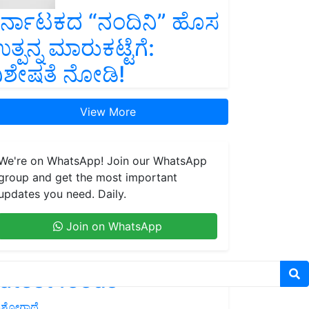
ರ್ನಾಟಕದ “ನಂದಿನಿ” ಹೊಸ
ತ್ಪನ್ನ ಮಾರುಕಟ್ಟೆಗೆ:
ಿಶೇಷತೆ ನೋಡಿ!
View More
We're on WhatsApp! Join our WhatsApp
group and get the most important
updates you need. Daily.
Join on WhatsApp
atest feeds
ಶೋಗಾಥೆ