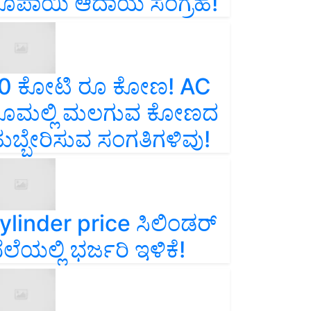
ೂಪಾಯಿ ಆದಾಯ ಸಂಗ್ರಹ!
0 ಕೋಟಿ ರೂ ಕೋಣ! AC
ೂಮಲ್ಲಿ ಮಲಗುವ ಕೋಣದ
ುಬ್ಬೇರಿಸುವ ಸಂಗತಿಗಳಿವು!
ylinder price ಸಿಲಿಂಡರ್‌
ೆಲೆಯಲ್ಲಿ ಭರ್ಜರಿ ಇಳಿಕೆ!