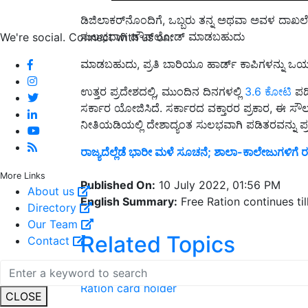
ಡಿಜಿಲಾಕರ್‌ನೊಂದಿಗೆ, ಒಬ್ಬರು ತನ್ನ ಅಥವಾ ಅವಳ ದಾಖಲೆಗಳನ
ಸುಲಭವಾಗಿ ಡೌನ್‌ಲೋಡ್ ಮಾಡಬಹುದು
We're social. Connect with us on:
ಮಾಡಬಹುದು, ಪ್ರತಿ ಬಾರಿಯೂ ಹಾರ್ಡ್ ಕಾಪಿಗಳನ್ನು ಒಯ್ಯು
ಉತ್ತರ ಪ್ರದೇಶದಲ್ಲಿ, ಮುಂದಿನ ದಿನಗಳಲ್ಲಿ
3.6 ಕೋಟಿ
ಪಡಿ
ಸರ್ಕಾರ ಯೋಜಿಸಿದೆ. ಸರ್ಕಾರದ ವಕ್ತಾರರ ಪ್ರಕಾರ, ಈ ಸೌಲ
ನೀತಿಯಡಿಯಲ್ಲಿ ದೇಶಾದ್ಯಂತ ಸುಲಭವಾಗಿ ಪಡಿತರವನ್ನು ಪ್
ರಾಜ್ಯದೆಲ್ಲೆಡೆ ಭಾರೀ ಮಳೆ ಸೂಚನೆ; ಶಾಲಾ-ಕಾಲೇಜುಗಳಿಗೆ ರ
More Links
Published On:
10 July 2022, 01:56 PM
About us
English Summary:
Free Ration continues till
Directory
Our Team
Related Topics
Contact
News
free Ration
2 months free ration
Ra
Ration card holder
CLOSE