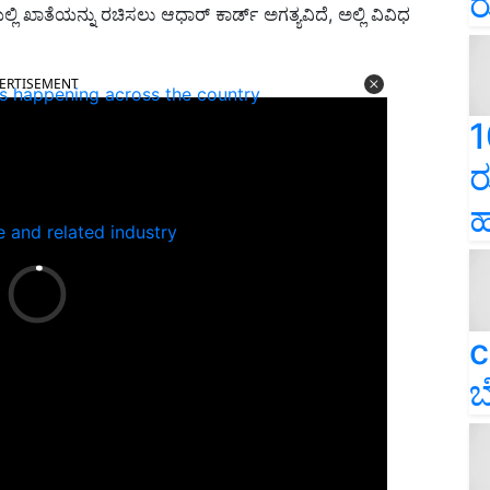
ರ
ಲಿ ಖಾತೆಯನ್ನು ರಚಿಸಲು ಆಧಾರ್ ಕಾರ್ಡ್ ಅಗತ್ಯವಿದೆ, ಅಲ್ಲಿ ವಿವಿಧ
ERTISEMENT
ns happening across the country
1
ರ
ಹ
e and related industry
c
ಬ