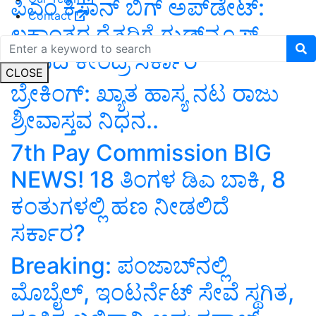
ಪಿಎಂ ಕಿಸಾನ್‌ ಬಿಗ್‌ ಅಪ್‌ಡೇಟ್‌:
Contact
ಲಕ್ಷಾಂತರ ರೈತರಿಗೆ ಗುಡ್‌ನ್ಯೂಸ್‌
ನೀಡಿದ ಕೇಂದ್ರ ಸರ್ಕಾರ
CLOSE
ಬ್ರೇಕಿಂಗ್‌: ಖ್ಯಾತ ಹಾಸ್ಯ ನಟ ರಾಜು
ಶ್ರೀವಾಸ್ತವ ನಿಧನ..
7th Pay Commission BIG
NEWS! 18 ತಿಂಗಳ ಡಿಎ ಬಾಕಿ, 8
ಕಂತುಗಳಲ್ಲಿ ಹಣ ನೀಡಲಿದೆ
ಸರ್ಕಾರ?
Breaking: ಪಂಜಾಬ್‌ನಲ್ಲಿ
ಮೊಬೈಲ್, ಇಂಟರ್ನೆಟ್ ಸೇವೆ ಸ್ಥಗಿತ,