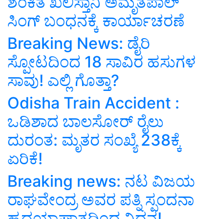
ಶಂಕಿತ ಖಲಿಸ್ತಾನಿ ಅಮೃತಪಾಲ್
ಸಿಂಗ್ ಬಂಧನಕ್ಕೆ ಕಾರ್ಯಾಚರಣೆ
Breaking News: ಡೈರಿ
ಸ್ಪೋಟದಿಂದ 18 ಸಾವಿರ ಹಸುಗಳ
ಸಾವು! ಎಲ್ಲಿ ಗೊತ್ತಾ?
Odisha Train Accident :
ಒಡಿಶಾದ ಬಾಲಸೋರ್‌ ರೈಲು
ದುರಂತ: ಮೃತರ ಸಂಖ್ಯೆ 238ಕ್ಕೆ
ಏರಿಕೆ!
Breaking news: ನಟ ವಿಜಯ
ರಾಘವೇಂದ್ರ ಅವರ ಪತ್ನಿ ಸ್ಪಂದನಾ
ಹೃದಯಾಘಾತದಿಂದ ನಿಧನ!