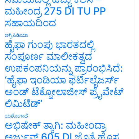
ಮಹೀಂದ್ರ 275 DI TU PP
ಸಹಾಯದಿಂದ
ಅಗ್ರಿಪಿಡಿಯಾ
ಹೈಫಾ ಗುಂಪು ಭಾರತದಲ್ಲಿ
ಸಂಪೂರ್ಣ ಮಾಲೀಕತ್ವದ
ಉಪಕಂಪನಿಯನ್ನು ಪ್ರಾರಂಭಿಸಿದೆ:
‘ಹೈಫಾ ಇಂಡಿಯಾ ಫರ್ಟಿಲೈಜರ್ಸ್
ಅಂಡ್ ಟೆಕ್ನೋಲಾಜೀಸ್ ಪ್ರೈವೇಟ್
ಲಿಮಿಟೆಡ್’
ಯಶೋಗಾಥೆ
ಅಭಿಷೇಕ್ ತ್ಯಾಗಿ: ಮಹೀಂದ್ರಾ
ಅರ್ಜುನ್ 605 DI ಜೊತೆ ಹೊಸ