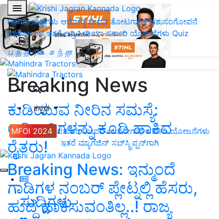
Home
ಸುದ್ದಿಗಳು
ಆರೋಗ್ಯ ಜೀವನ
ತೋಟಗಾರಿಕೆ
ಪಶುಸಂಗೋಪನೆ
ಯಶೋಗಾಥೆ
ಇತರೆ
ಅಗ್ರಿಪೀಡಿಯಾ
ಸರ್ಕಾರಿ ಯೋಜನೆಗಳು
Quiz
பத்திரிகை சந்தா
Breaking News
ಕುಡಿಯುವ ನೀರಿನ ಸಮಸ್ಯೆ:
ಕನ್ನಡ
ಅಧಿಕಾರಿಗಳನ್ನು ಕೂಡಿ ಹಾಕಿದ
MFOI 2024
ಪಶುಸಂಗೋಪನೆ
ಯಶೋಗಾಥೆ
ಸರ್ಕಾರಿ ಯೋಜನೆಗಳು
ರೈತರು!
ಇತರೆ
ಮ್ಯಾಗಜಿನ್‌ ಸಬ್‌ಸ್ಕ್ರಿಪ್ಷನ್‌ಗಾಗಿ
Breaking News: ಇನ್ಮುಂದೆ
ಗಾಡಿಗಳ ನಂಬರ್ ಪ್ಲೇಟ್ನಲ್ಲಿ ಹೆಸರು,
ಸುದ್ದಿಗಳು
ಹುದ್ದೆ ಹಾಕಿಸುವಂತಿಲ್ಲ..! ರಾಜ್ಯ