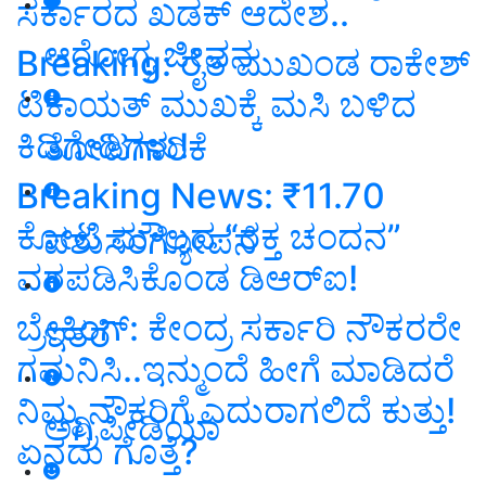
ಸರ್ಕಾರದ ಖಡಕ್ ಆದೇಶ..
ಆರೋಗ್ಯ ಜೀವನ
Breaking: ರೈತ ಮುಖಂಡ ರಾಕೇಶ್
ಟಿಕಾಯತ್ ಮುಖಕ್ಕೆ ಮಸಿ ಬಳಿದ
ಕಿಡಿಗೇಡಿಗಳು!
ತೋಟಗಾರಿಕೆ
Breaking News: ₹11.70
ಕೋಟಿ ಮೌಲ್ಯದ “ರಕ್ತ ಚಂದನ”
ಪಶುಸಂಗೋಪನೆ
ವಶಪಡಿಸಿಕೊಂಡ ಡಿಆರ್‌ಐ!
ಬ್ರೇಕಿಂಗ್‌: ಕೇಂದ್ರ ಸರ್ಕಾರಿ ನೌಕರರೇ
ಇತರೆ
ಗಮನಿಸಿ..ಇನ್ಮುಂದೆ ಹೀಗೆ ಮಾಡಿದರೆ
ನಿಮ್ಮ ನೌಕರಿಗೆ ಎದುರಾಗಲಿದೆ ಕುತ್ತು!
ಅಗ್ರಿಪೀಡಿಯಾ
ಏನದು ಗೊತ್ತೆ?