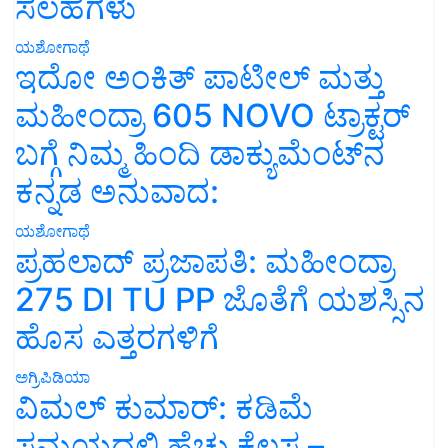
ಸಲಹೆಗಳು
ಯಶೋಗಾಥೆ
ಇದೋ ಅಂಕಿತ್ ಪಾಟೀಲ್ ಮತ್ತು
ಮಹೀಂದ್ರಾ 605 NOVO ಟ್ರಾಕ್ಟರ್
ಬಗ್ಗೆ ನಿಮ್ಮ ಹಿಂದಿ ಡಾಕ್ಯುಮೆಂಟ್‌ನ
ಕನ್ನಡ ಅನುವಾದ:
ಯಶೋಗಾಥೆ
ಪ್ರಹಲಾದ್ ಪ್ರಜಾಪತಿ: ಮಹೀಂದ್ರಾ
275 DI TU PP ಜೊತೆಗೆ ಯಶಸ್ಸಿನ
ಹೊಸ ಎತ್ತರಗಳಿಗೆ
ಅಗ್ರಿಪಿಡಿಯಾ
ವಿಮಲ್ ಕುಮಾರ್: ಕಡಿಮೆ
ಸಮಯದಲ್ಲಿ ಹೆಚ್ಚು ಕೆಲಸ –