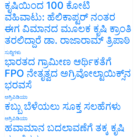
ಕೃಷಿಯಿಂದ 100 ಕೋಟಿ
ವಹಿವಾಟು: ಹೆಲಿಕಾಪ್ಟರ್ ನಂತರ
ಈಗ ವಿಮಾನದ ಮೂಲಕ ಕೃಷಿ ಕ್ರಾಂತಿ
ತರಲಿದ್ದಾರೆ ಡಾ. ರಾಜಾರಾಮ್ ತ್ರಿಪಾಠಿ
ಸುದ್ದಿಗಳು
ಭಾರತದ ಗ್ರಾಮೀಣ ಆರ್ಥಿಕತೆಗೆ
FPO ನೇತೃತ್ವದ ಅಗ್ರಿವೋಲ್ಟಾಯಿಕ್ಸ್‌ನ
ಭರವಸೆ
ಅಗ್ರಿಪಿಡಿಯಾ
ಕಬ್ಬು ಬೆಳೆಯಲು ಸೂಕ್ತ ಸಲಹೆಗಳು
ಅಗ್ರಿಪಿಡಿಯಾ
ಹವಾಮಾನ ಬದಲಾವಣೆಗೆ ತಕ್ಕ ಕೃಷಿ