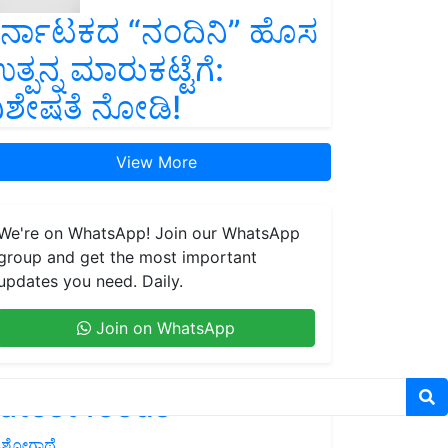
ರ್ನಾಟಕದ “ನಂದಿನಿ” ಹೊಸ
ತ್ಪನ್ನ ಮಾರುಕಟ್ಟೆಗೆ:
ಿಶೇಷತೆ ನೋಡಿ!
View More
We're on WhatsApp! Join our WhatsApp
group and get the most important
updates you need. Daily.
Join on WhatsApp
atest feeds
ಶೋಗಾಥೆ