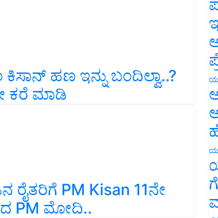
ಪ
ಇ
ಅ
ಪ
ಕಿಸಾನ್‌ ಹಣ ಇನ್ನು ಬಂದಿಲ್ವಾ..?
ೇ ಕರೆ ಮಾಡಿ
ಯ
ಅ
ಅ
ಹ
ಯ
ಯ
ನ ರೈತರಿಗೆ PM Kisan 11ನೇ
ಗ
ಿದ PM ಮೋದಿ..
ಮ