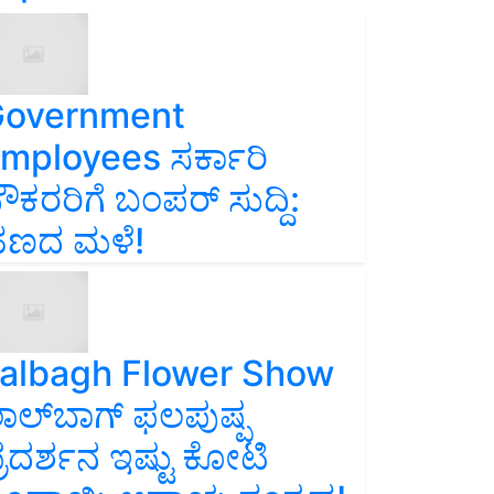
overnment
mployees ಸರ್ಕಾರಿ
ೌಕರರಿಗೆ ಬಂಪರ್‌ ಸುದ್ದಿ:
ಣದ ಮಳೆ!
albagh Flower Show
ಾಲ್‌ಬಾಗ್ ಫಲಪುಷ್ಪ
್ರದರ್ಶನ ಇಷ್ಟು ಕೋಟಿ