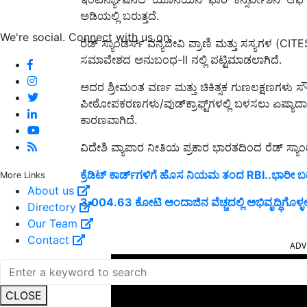
ಅಡಿಯಲ್ಲಿ ಬರುತ್ತದೆ.
We're social. Connect with us on:
ರೆಡ್ ಸ್ಯಾಂಡರ್ಸ್ ವನ್ಯಜೀವಿ ಪ್ರಾಣಿ ಮತ್ತು ಸಸ್ಯಗಳ (CI
ಸಮಾವೇಶದ ಅನುಬಂಧ-II ನಲ್ಲಿ ಪಟ್ಟಿಮಾಡಲಾಗಿದೆ.
ಅದರ ಶ್ರೀಮಂತ ವರ್ಣ ಮತ್ತು ಚಿಕಿತ್ಸಕ ಗುಣಲಕ್ಷಣಗಳು
ಪೀಠೋಪಕರಣಗಳು/ವುಡ್‌ಕ್ರಾಫ್ಟ್‌ಗಳಲ್ಲಿ ಬಳಸಲು ಏಷ್ಯಾದಾದ
ಕಾರಣವಾಗಿದೆ.
ವಿದೇಶಿ ವ್ಯಾಪಾರ ನೀತಿಯ ಪ್ರಕಾರ ಭಾರತದಿಂದ ರೆಡ್ ಸ್ಯಾಂಡ
ಕ್ರೆಡಿಟ್‌ ಕಾರ್ಡ್‌ಗಳಿಗೆ ಹೊಸ ನಿಯಮ ತಂದ RBI..ಭಾರೀ
More Links
About us
3,004.63 ಕೋಟಿ ಅಂದಾಜಿನ ವೆಚ್ಚದಲ್ಲಿ ಅಭಿವೃದ್ಧಿಗೊಳ
Directory
Our Team
ADV
Contact
CLOSE