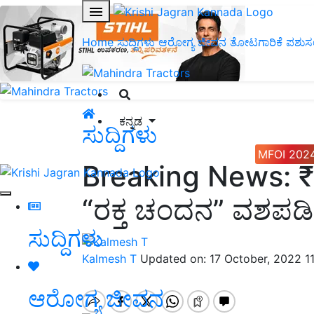
Home
ಸುದ್ದಿಗಳು
ಆರೋಗ್ಯ ಜೀವನ
ತೋಟಗಾರಿಕೆ
ಪಶುಸ
ಕನ್ನಡ
ಸುದ್ದಿಗಳು
MFOI 202
Breaking News: ₹
“ರಕ್ತ ಚಂದನ” ವಶಪಡಿ
ಸುದ್ದಿಗಳು
Kalmesh T
Updated on: 17 October, 2022 1
ಆರೋಗ್ಯ ಜೀವನ