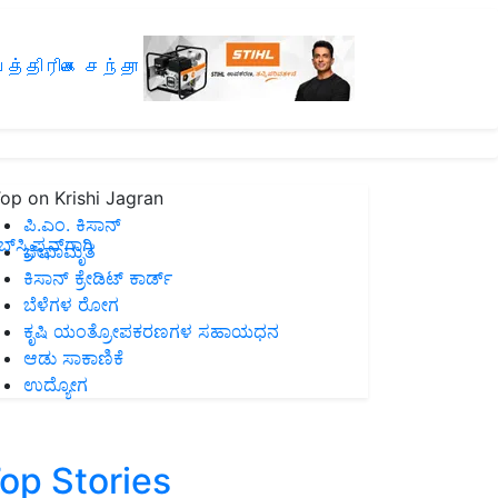
த்திரிகை சந்தா
op on Krishi Jagran
ಪಿ.ಎಂ. ಕಿಸಾನ್
ಸ್ಕ್ರಿಪ್ಷನ್‌ಗಾಗಿ
ಜೀವಾಮೃತ
ಕಿಸಾನ್ ಕ್ರೇಡಿಟ್ ಕಾರ್ಡ್
ಬೆಳೆಗಳ ರೋಗ
ಕೃಷಿ ಯಂತ್ರೋಪಕರಣಗಳ ಸಹಾಯಧನ
ಆಡು ಸಾಕಾಣಿಕೆ
ಉದ್ಯೋಗ
op Stories