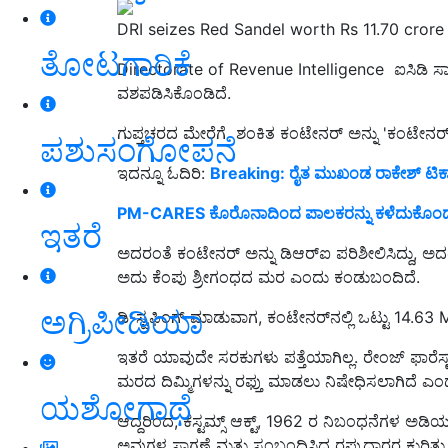
DRI seizes Red Sandel worth Rs 11.70 crore
ತೋಟಗಾರಿಕೆ
Directorate of Revenue Intelligence ಐಸಿಡಿ ಸ
ವಶಪಡಿಸಿಕೊಂಡಿದೆ.
ಗುಪ್ತಚರದ ಮೇರೆಗೆ ಶಂಕಿತ ಕಂಟೇನರ್ ಅನ್ನು 'ಕಂಟೇನರ್
ಪಶುಸಂಗೋಪನೆ
ಇದನ್ನೂ ಓದಿರಿ:
Breaking: ರೈತ ಮುಖಂಡ ರಾಕೇಶ್ ಟಿಕಾ
PM-CARES ಕೊರೊನಾದಿಂದ ಪಾಲಕರನ್ನು ಕಳೆದುಕೊಂಡ ಮಕ್ಕ
ಇತರೆ
ಅದರಂತೆ ಕಂಟೇನರ್ ಅನ್ನು ಡಿಆರ್‌ಐ ಪರಿಶೀಲಿಸಿದ್ದು, ಅದ
ಅದು ಕೆಂಪು ಶ್ರೀಗಂಧದ ಮರ ಎಂದು ಕಂಡುಬಂದಿದೆ.
ಅಗ್ರಿಪೀಡಿಯಾ
ಡಿ-ಸ್ಟಫಿಂಗ್ ಮಾಡುವಾಗ, ಕಂಟೇನರ್‌ನಲ್ಲಿ ಒಟ್ಟು 14.
ಇತರೆ ಯಾವುದೇ ಸರಕುಗಳು ಪತ್ತೆಯಾಗಿಲ್ಲ. ರೇಂಜ್ ಫಾರೆಸ್
ಮರದ ದಿಮ್ಮಿಗಳನ್ನು ರಫ್ತು ಮಾಡಲು ನಿಷೇಧಿಸಲಾಗಿದೆ ಎಂ
ಯಶೋಗಾಥೆ
ಆದ್ದರಿಂದ, ಕಸ್ಟಮ್ಸ್ ಆಕ್ಟ್, 1962 ರ ನಿಬಂಧನೆಗಳ ಅಡಿ
ಅವುಗಳ ಸಾಗಣೆ ಮತ್ತು ಸಂಬಂಧಿಸಿದ ರಫ್ತುದಾರರ ಕುರಿತು ಹೆಚ