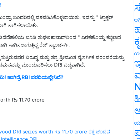
ಸ
ಂದ್ರಾ ಬಂದರಿನಲ್ಲಿ ವಶಪಡಿಸಿಕೊಳ್ಳಲಾಯಿತು, ಇದನ್ನು " ಟ್ರಾಕ್ಟರ್
ವಾಗಿ ಸಾಗಿಸಲಾಯಿತು.
ಅಗ
ಹ
ಂಡಿದೆದೆಹಲಿಯ ಐಸಿಡಿ ತುಘಲಕಾಬಾದ್‌ನಿಂದ " ಎರಕಹೊಯ್ದ ಕಬ್ಬಿಣದ
 ಸಾಗಿಸಲಾಗುತ್ತಿದ್ದ ರೆಡ್ ಸ್ಯಾಂಡರ್ಸ್.
ಕ
ಸುತ್ತಿರುವವರ ವಿರುದ್ಧ ಮತ್ತು ತನ್ನ ಶ್ರೀಮಂತ ನೈಸರ್ಗಿಕ ಪರಂಪರೆಯನ್ನು
ಯ
ಮನವನ್ನು ಮುಂದುವರಿಸಲು DRI ಬದ್ಧವಾಗಿದೆ.
ಇ
ಟು! ಹಾಗಿದ್ರೆ RBI ವರದಿಯಲ್ಲೇನಿದೆ?
ಮ
N
rth Rs 11.70 crore
ಹ
ಅ
ಯ
wood
DRI seizes worth Rs 11.70 crore
ರಕ್ತ ಚಂದನ
ಪ
Intelligence
DRI