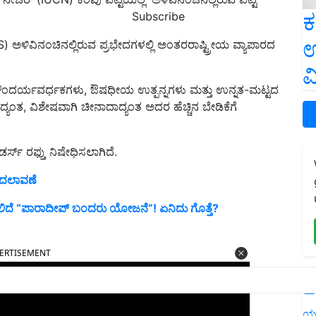
ಕ
Subscribe
ಉ
TES) ಅಳಿವಿನಂಚಿನಲ್ಲಿರುವ ಪ್ರಭೇದಗಳಲ್ಲಿ ಅಂತರರಾಷ್ಟ್ರೀಯ ವ್ಯಾಪಾರದ
ವ
 ಸೌಂದರ್ಯವರ್ಧಕಗಳು, ಔಷಧೀಯ ಉತ್ಪನ್ನಗಳು ಮತ್ತು ಉನ್ನತ-ಮಟ್ಟದ
್ಯಂತ, ವಿಶೇಷವಾಗಿ ಚೀನಾದಾದ್ಯಂತ ಅದರ ಹೆಚ್ಚಿನ ಬೇಡಿಕೆಗೆ
ರ್ಸ್ ರಫ್ತು ನಿಷೇಧಿಸಲಾಗಿದೆ.
 ಬದಲಾವಣೆ
್ಳಲಿದೆ “ಪಾರಾದೀಪ್ ಬಂದರು ಯೋಜನೆ”! ಏನಿದು ಗೊತ್ತೆ?
ERTISEMENT
L
ಯ