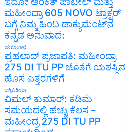
ಇದೋ ಅಂಕಿತ್ ಪಾಟೀಲ್ ಮತ್ತು
ಮಹೀಂದ್ರಾ 605 NOVO ಟ್ರಾಕ್ಟರ್
ಬಗ್ಗೆ ನಿಮ್ಮ ಹಿಂದಿ ಡಾಕ್ಯುಮೆಂಟ್‌ನ
ಕನ್ನಡ ಅನುವಾದ:
ಯಶೋಗಾಥೆ
ಪ್ರಹಲಾದ್ ಪ್ರಜಾಪತಿ: ಮಹೀಂದ್ರಾ
275 DI TU PP ಜೊತೆಗೆ ಯಶಸ್ಸಿನ
ಹೊಸ ಎತ್ತರಗಳಿಗೆ
ಅಗ್ರಿಪಿಡಿಯಾ
ವಿಮಲ್ ಕುಮಾರ್: ಕಡಿಮೆ
ಸಮಯದಲ್ಲಿ ಹೆಚ್ಚು ಕೆಲಸ –
ಮಹೀಂದ್ರ 275 DI TU PP