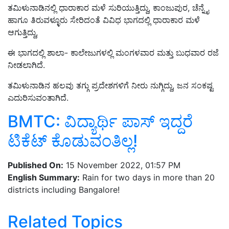
ತಮಿಳುನಾಡಿನಲ್ಲಿ ಧಾರಾಕಾರ ಮಳೆ ಸುರಿಯುತ್ತಿದ್ದು, ಕಾಂಜುಪುರ, ಚೆನ್ನೈ
ಹಾಗೂ ತಿರುವಳ್ಳೂರು ಸೇರಿದಂತೆ ವಿವಿಧ ಭಾಗದಲ್ಲಿ ಧಾರಾಕಾರ ಮಳೆ
ಆಗುತ್ತಿದ್ದು,
ಈ ಭಾಗದಲ್ಲಿ ಶಾಲಾ- ಕಾಲೇಜುಗಳಲ್ಲಿ ಮಂಗಳವಾರ ಮತ್ತು ಬುಧವಾರ ರಜೆ
ನೀಡಲಾಗಿದೆ.
ತಮಿಳುನಾಡಿನ ಹಲವು ತಗ್ಗು ಪ್ರದೇಶಗಳಿಗೆ ನೀರು ನುಗ್ಗಿದ್ದು, ಜನ ಸಂಕಷ್ಟ
ಎದುರಿಸುವಂತಾಗಿದೆ.
BMTC: ವಿದ್ಯಾರ್ಥಿ ಪಾಸ್‌ ಇದ್ದರೆ
ಟಿಕೆಟ್‌ ಕೊಡುವಂತಿಲ್ಲ!
Published On:
15 November 2022, 01:57 PM
English Summary:
Rain for two days in more than 20
districts including Bangalore!
Related Topics