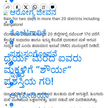
ಆರೋಗ್ಯ ಜೀವನ
Rain for two days in more than 20 districts including
Bangalore!
ತೋಟಗಾರಿಕೆ
ಬೆಂಗಳೂರು ಸೇರಿದಂತೆ ರಾಜ್ಯದ 20 ಜಿಲ್ಲೆಗಳಲ್ಲಿ ನವೆಂಬರ್‌ 17ರ ವರೆಗೆ
ಕೆಲವೆಡೆ ಸಾಧಾರಣ ಹಾಗೂ ಇನ್ನೂ ಕೆಲವೆಡೆ ಧಾರಾಕಾರ ಮಳೆ ಆಗುವ
ಸಾಧ್ಯತೆ ಇದೆ ಎಂದು ಹವಾಮಾನ ಇಲಾಖೆ (IMD) ಮುನ್ಸೂಚನೆ ನೀಡಿದೆ.
ಪಶುಸಂಗೋಪನೆ
ಧೈರ್ಯ ಮೆರೆದ ಐವರು
ಮಕ್ಕಳಿಗೆ “ಶೌರ್ಯ”
ಇತರೆ
ಪ್ರಶಸ್ತಿಯ ಗರಿ!
ಅಗ್ರಿಪೀಡಿಯಾ
ರಾಜ್ಯದಲ್ಲಿ ಕಳೆದ ಒಂದು ವಾರದಿಂದ ತುಂತುರು ಮಳೆ ಆಗುತ್ತಿದೆ. ಹಿಂಗಾರು
ಮಳೆ ಮುಗಿಯುವ ಲಕ್ಷಣಗಳಿತ್ತು. ಇದರ ನಡುವೆ ಚಳಿ ವಿಪರಿತವಾಗಿತ್ತು.