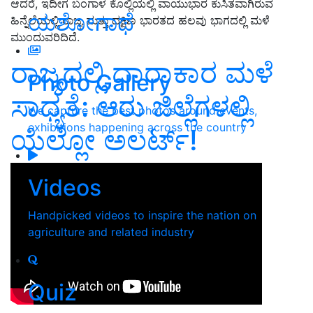
ಆದರೆ, ಇದೀಗ ಬಂಗಾಳ ಕೊಲ್ಲಿಯಲ್ಲಿ ವಾಯುಭಾರ ಕುಸಿತವಾಗಿರುವ
ಯಶೋಗಾಥೆ
ಹಿನ್ನೆಲೆಯಲ್ಲಿ ರಾಜ್ಯ ಮತ್ತು ದಕ್ಷಿಣ ಭಾರತದ ಹಲವು ಭಾಗದಲ್ಲಿ ಮಳೆ
ಮುಂದುವರಿದಿದೆ.
ರಾಜ್ಯದಲ್ಲಿ ಧಾರಾಕಾರ ಮಳೆ
Photo Gallery
ಸಾಧ್ಯತೆ: ಆರು ಜಿಲ್ಲೆಗಳಲ್ಲಿ
We capture the best photos around events,
exhibitions happening across the country
ಯೆಲ್ಲೋ ಅಲರ್ಟ್‌!
Videos
Handpicked videos to inspire the nation on
agriculture and related industry
Quiz