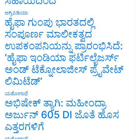
ಸಹಾಯದಿಂದ
ಅಗ್ರಿಪಿಡಿಯಾ
ಹೈಫಾ ಗುಂಪು ಭಾರತದಲ್ಲಿ
ಸಂಪೂರ್ಣ ಮಾಲೀಕತ್ವದ
ಉಪಕಂಪನಿಯನ್ನು ಪ್ರಾರಂಭಿಸಿದೆ:
‘ಹೈಫಾ ಇಂಡಿಯಾ ಫರ್ಟಿಲೈಜರ್ಸ್
ಅಂಡ್ ಟೆಕ್ನೋಲಾಜೀಸ್ ಪ್ರೈವೇಟ್
ಲಿಮಿಟೆಡ್’
ಯಶೋಗಾಥೆ
ಅಭಿಷೇಕ್ ತ್ಯಾಗಿ: ಮಹೀಂದ್ರಾ
ಅರ್ಜುನ್ 605 DI ಜೊತೆ ಹೊಸ
ಎತ್ತರಗಳಿಗೆ
ಯಶೋಗಾಥೆ