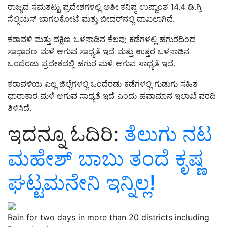
ರಾಜ್ಯದ ಸಮತಟ್ಟು ಪ್ರದೇಶಗಳಲ್ಲಿ ಅತೀ ಕನಿಷ್ಠ ಉಷ್ಣಾಂಶ 14.4 ಡಿ.ಗ್ರಿ
ಸೆಲ್ಸಿಯಸ್‌ ಬಾಗಲಕೋಟೆ ಮತ್ತು ಬೀದರ್‌ನಲ್ಲಿ ದಾಖಲಾಗಿದೆ.
ಕರಾವಳಿ ಮತ್ತು ದಕ್ಷಿಣ ಒಳನಾಡಿನ ಕೆಲವು ಕಡೆಗಳಲ್ಲಿ ಹಗುರದಿಂದ
ಸಾಧಾರಣ ಮಳೆ ಆಗುವ ಸಾಧ್ಯತೆ ಇದೆ ಮತ್ತು ಉತ್ತರ ಒಳನಾಡಿನ
ಒಂದೆರಡು ಪ್ರದೇಶದಲ್ಲಿ ಹಗುರ ಮಳೆ ಆಗುವ ಸಾಧ್ಯತೆ ಇದೆ.
ಕರಾವಳಿಯ ಎಲ್ಲ ಜಿಲ್ಲೆಗಳಲ್ಲಿ ಒಂದೆರಡು ಕಡೆಗಳಲ್ಲಿ ಗುಡುಗು ಸಹಿತ
ಧಾರಾಕಾರ ಮಳೆ ಆಗುವ ಸಾಧ್ಯತೆ ಇದೆ ಎಂದು ಹವಾಮಾನ ಇಲಾಖೆ ವರದಿ
ತಿಳಿಸಿದೆ.
ಇದನ್ನೂ ಓದಿರಿ:
ತೆಲುಗು ನಟ
ಮಹೇಶ್‌ ಬಾಬು ತಂದೆ ಕೃಷ್ಣ
ಘಟ್ಟಮನೇನಿ ಇನ್ನಿಲ್ಲ!
Rain for two days in more than 20 districts including