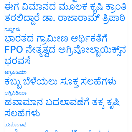
ಈಗ ವಿಮಾನದ ಮೂಲಕ ಕೃಷಿ ಕ್ರಾಂತಿ
ತರಲಿದ್ದಾರೆ ಡಾ. ರಾಜಾರಾಮ್ ತ್ರಿಪಾಠಿ
ಸುದ್ದಿಗಳು
ಭಾರತದ ಗ್ರಾಮೀಣ ಆರ್ಥಿಕತೆಗೆ
FPO ನೇತೃತ್ವದ ಅಗ್ರಿವೋಲ್ಟಾಯಿಕ್ಸ್‌ನ
ಭರವಸೆ
ಅಗ್ರಿಪಿಡಿಯಾ
ಕಬ್ಬು ಬೆಳೆಯಲು ಸೂಕ್ತ ಸಲಹೆಗಳು
ಅಗ್ರಿಪಿಡಿಯಾ
ಹವಾಮಾನ ಬದಲಾವಣೆಗೆ ತಕ್ಕ ಕೃಷಿ
ಸಲಹೆಗಳು
ಯಶೋಗಾಥೆ