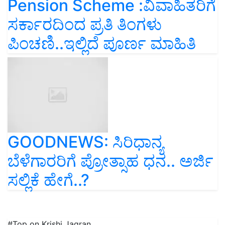
Pension Scheme :ವಿವಾಹಿತರಿಗೆ
ಸರ್ಕಾರದಿಂದ ಪ್ರತಿ ತಿಂಗಳು
ಪಿಂಚಣಿ..ಇಲ್ಲಿದೆ ಪೂರ್ಣ ಮಾಹಿತಿ
GOODNEWS: ಸಿರಿಧಾನ್ಯ
ಬೆಳೆಗಾರರಿಗೆ ಪ್ರೋತ್ಸಾಹ ಧನ.. ಅರ್ಜಿ
ಸಲ್ಲಿಕೆ ಹೇಗೆ..?
#Top on Krishi Jagran