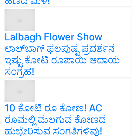
ಹಣದ ಮಳೆ!
Lalbagh Flower Show
ಲಾಲ್‌ಬಾಗ್ ಫಲಪುಷ್ಪ ಪ್ರದರ್ಶನ
ಇಷ್ಟು ಕೋಟಿ ರೂಪಾಯಿ ಆದಾಯ
ಸಂಗ್ರಹ!
10 ಕೋಟಿ ರೂ ಕೋಣ! AC
ರೂಮಲ್ಲಿ ಮಲಗುವ ಕೋಣದ
ಹುಬ್ಬೇರಿಸುವ ಸಂಗತಿಗಳಿವು!