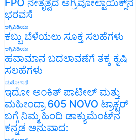
FPO ನೇತೃತ್ವದ ಅಗ್ರಿವೋಲ್ಟಾಯಿಕ್ಸ್‌ನ
ಭರವಸೆ
ಅಗ್ರಿಪಿಡಿಯಾ
ಕಬ್ಬು ಬೆಳೆಯಲು ಸೂಕ್ತ ಸಲಹೆಗಳು
ಅಗ್ರಿಪಿಡಿಯಾ
ಹವಾಮಾನ ಬದಲಾವಣೆಗೆ ತಕ್ಕ ಕೃಷಿ
ಸಲಹೆಗಳು
ಯಶೋಗಾಥೆ
ಇದೋ ಅಂಕಿತ್ ಪಾಟೀಲ್ ಮತ್ತು
ಮಹೀಂದ್ರಾ 605 NOVO ಟ್ರಾಕ್ಟರ್
ಬಗ್ಗೆ ನಿಮ್ಮ ಹಿಂದಿ ಡಾಕ್ಯುಮೆಂಟ್‌ನ
ಕನ್ನಡ ಅನುವಾದ:
ಯಶೋಗಾಥೆ