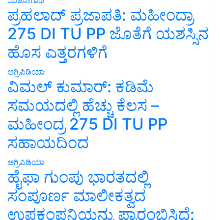
ಪ್ರಹಲಾದ್ ಪ್ರಜಾಪತಿ: ಮಹೀಂದ್ರಾ
275 DI TU PP ಜೊತೆಗೆ ಯಶಸ್ಸಿನ
ಹೊಸ ಎತ್ತರಗಳಿಗೆ
ಅಗ್ರಿಪಿಡಿಯಾ
ವಿಮಲ್ ಕುಮಾರ್: ಕಡಿಮೆ
ಸಮಯದಲ್ಲಿ ಹೆಚ್ಚು ಕೆಲಸ –
ಮಹೀಂದ್ರ 275 DI TU PP
ಸಹಾಯದಿಂದ
ಅಗ್ರಿಪಿಡಿಯಾ
ಹೈಫಾ ಗುಂಪು ಭಾರತದಲ್ಲಿ
ಸಂಪೂರ್ಣ ಮಾಲೀಕತ್ವದ
ಉಪಕಂಪನಿಯನ್ನು ಪ್ರಾರಂಭಿಸಿದೆ: