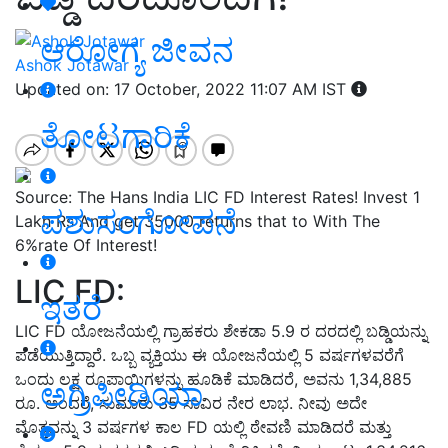
ಆರೋಗ್ಯ ಜೀವನ
Ashok Jotawar
Updated on: 17 October, 2022 11:07 AM IST
ತೋಟಗಾರಿಕೆ
Source: The Hans India LIC FD Interest Rates! Invest 1
ಪಶುಸಂಗೋಪನೆ
Lakh Rs And get 35000 returns that to With The
6%rate Of Interest!
LIC FD:
ಇತರೆ
LIC FD ಯೋಜನೆಯಲ್ಲಿ ಗ್ರಾಹಕರು ಶೇಕಡಾ 5.9 ರ ದರದಲ್ಲಿ ಬಡ್ಡಿಯನ್ನು
ಪಡೆಯುತ್ತಿದ್ದಾರೆ. ಒಬ್ಬ ವ್ಯಕ್ತಿಯು ಈ ಯೋಜನೆಯಲ್ಲಿ 5 ವರ್ಷಗಳವರೆಗೆ
ಒಂದು ಲಕ್ಷ ರೂಪಾಯಿಗಳನ್ನು ಹೂಡಿಕೆ ಮಾಡಿದರೆ, ಅವನು 1,34,885
ಅಗ್ರಿಪೀಡಿಯಾ
ರೂ. ಅಂದರೆ, ಸುಮಾರು 35 ಸಾವಿರ ನೇರ ಲಾಭ. ನೀವು ಅದೇ
ಮೊತ್ತವನ್ನು 3 ವರ್ಷಗಳ ಕಾಲ FD ಯಲ್ಲಿ ಠೇವಣಿ ಮಾಡಿದರೆ ಮತ್ತು