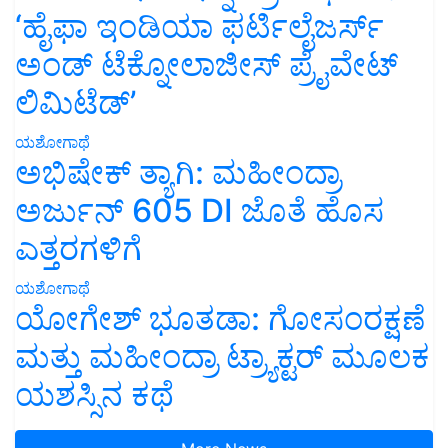
‘ಹೈಫಾ ಇಂಡಿಯಾ ಫರ್ಟಿಲೈಜರ್ಸ್
ಅಂಡ್ ಟೆಕ್ನೋಲಾಜೀಸ್ ಪ್ರೈವೇಟ್
ಲಿಮಿಟೆಡ್’
ಯಶೋಗಾಥೆ
ಅಭಿಷೇಕ್ ತ್ಯಾಗಿ: ಮಹೀಂದ್ರಾ
ಅರ್ಜುನ್ 605 DI ಜೊತೆ ಹೊಸ
ಎತ್ತರಗಳಿಗೆ
ಯಶೋಗಾಥೆ
ಯೋಗೇಶ್ ಭೂತಡಾ: ಗೋಸಂರಕ್ಷಣೆ
ಮತ್ತು ಮಹೀಂದ್ರಾ ಟ್ರ್ಯಾಕ್ಟರ್ ಮೂಲಕ
ಯಶಸ್ಸಿನ ಕಥೆ