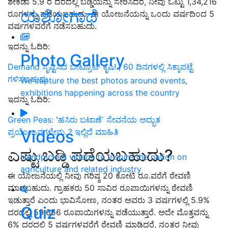
ಶೇಕಡಾ 5.9 ರ ದರದಲ್ಲಿ ಬಡ್ಡಿಯನ್ನು ಸೇರಿಸಿದರೆ, ನೀವು ಒಟ್ಟು 1,34,216
ಯಶೋಗಾಥೆ
ರೂಗಳನ್ನು ಪಡೆಯಬಹುದು. ಈ ಯೋಜನೆಯನ್ನು ಒಂದು ವರ್ಷದಿಂದ 5
ವರ್ಷಗಳವರೆಗೆ ನಡೆಸಬಹುದು.
ಇದನ್ನು ಓದಿರಿ:
Photo Gallery
Demand ಸೃಷ್ಟಿಸಿದ ಬೀಟ್ರೂಟ್ ಕೃಷಿ! , 60 ದಿನಗಳಲ್ಲಿ ಸಿಕ್ಕಾಪಟ್ಟೆ
ಗಳಿಸಬಹುದು
We capture the best photos around events,
exhibitions happening across the country
ಇದನ್ನು ಓದಿರಿ:
Green Peas: ʻಹಸಿರು ಬಟಾಣೆʼ ಸೇವನೆಯ ಅದ್ಭುತ
Videos
ಪ್ರಯೋಜನಗಳೇನು..? ಇಲ್ಲಿದೆ ಮಾಹಿತಿ
ಎಷ್ಟು ಬಡ್ಡಿ ಪಡೆಯಬಹುದು?
Handpicked videos to inspire the nation on
agriculture and related industry
ಈ ಯೋಜನೆಯಲ್ಲಿ ನೀವು ಗರಿಷ್ಠ 20 ಕೋಟಿ ರೂ.ವರೆಗೆ ಠೇವಣಿ
ಮಾಡಬಹುದು. ಗ್ರಾಹಕರು 50 ಸಾವಿರ ರೂಪಾಯಿಗಳನ್ನು ಠೇವಣಿ
ಇಡುತ್ತಾರೆ ಎಂದು ಭಾವಿಸೋಣ, ನಂತರ ಅವರು 3 ವರ್ಷಗಳಲ್ಲಿ 5.9%
Quiz
ದರದಲ್ಲಿ 59,656 ರೂಪಾಯಿಗಳನ್ನು ಪಡೆಯುತ್ತಾರೆ. ಅದೇ ಮೊತ್ತವನ್ನು
6% ದರದಲ್ಲಿ 5 ವರ್ಷಗಳವರೆಗೆ ಠೇವಣಿ ಮಾಡಿದರೆ, ನಂತರ ನೀವು