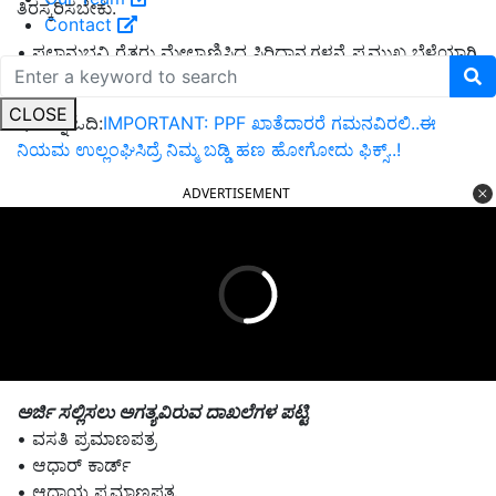
ತಿರಸ್ಕರಿಸಬೇಕು.
Contact
• ಫಲಾನುಭವಿ ರೈತರು ಮೇಲ್ಕಾಣಿಸಿದ ಸಿರಿಧಾನ್ಯಗಳನ್ನೆ ಪ್ರಮುಖ ಬೆಳೆಯಾಗಿ
ಬೆಳೆದಿರಬೇಕು.
CLOSE
ಇದನ್ನೂ ಓದಿ:
IMPORTANT: PPF ಖಾತೆದಾರರೆ ಗಮನವಿರಲಿ..ಈ
ನಿಯಮ ಉಲ್ಲಂಘಿಸಿದ್ರೆ ನಿಮ್ಮ ಬಡ್ಡಿ ಹಣ ಹೋಗೋದು ಫಿಕ್ಸ್‌..!
ADVERTISEMENT
ಅರ್ಜಿ ಸಲ್ಲಿಸಲು ಅಗತ್ಯವಿರುವ ದಾಖಲೆಗಳ ಪಟ್ಟಿ
• ವಸತಿ ಪ್ರಮಾಣಪತ್ರ
• ಆಧಾರ್ ಕಾರ್ಡ್
• ಆದಾಯ ಪ್ರಮಾಣಪತ್ರ