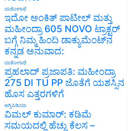
ಯಶೋಗಾಥೆ
ಇದೋ ಅಂಕಿತ್ ಪಾಟೀಲ್ ಮತ್ತು
ಮಹೀಂದ್ರಾ 605 NOVO ಟ್ರಾಕ್ಟರ್
ಬಗ್ಗೆ ನಿಮ್ಮ ಹಿಂದಿ ಡಾಕ್ಯುಮೆಂಟ್‌ನ
ಕನ್ನಡ ಅನುವಾದ:
ಯಶೋಗಾಥೆ
ಪ್ರಹಲಾದ್ ಪ್ರಜಾಪತಿ: ಮಹೀಂದ್ರಾ
275 DI TU PP ಜೊತೆಗೆ ಯಶಸ್ಸಿನ
ಹೊಸ ಎತ್ತರಗಳಿಗೆ
ಅಗ್ರಿಪಿಡಿಯಾ
ವಿಮಲ್ ಕುಮಾರ್: ಕಡಿಮೆ
ಸಮಯದಲ್ಲಿ ಹೆಚ್ಚು ಕೆಲಸ –