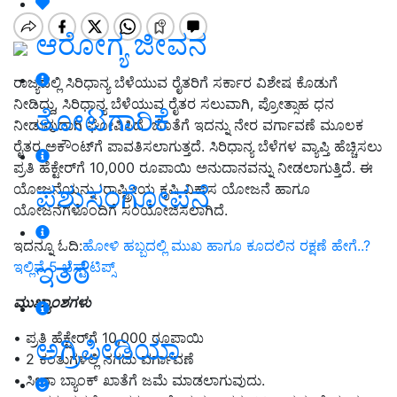
ಆರೋಗ್ಯ ಜೀವನ
ರಾಜ್ಯದಲ್ಲಿ ಸಿರಿಧಾನ್ಯ ಬೆಳೆಯುವ ರೈತರಿಗೆ ಸರ್ಕಾರ ವಿಶೇಷ ಕೊಡುಗೆ
ನೀಡಿದ್ದು, ಸಿರಿಧಾನ್ಯ ಬೆಳೆಯುವ ರೈತರ ಸಲುವಾಗಿ, ಪ್ರೋತ್ಸಾಹ ಧನ
ತೋಟಗಾರಿಕೆ
ನೀಡುವುದಾಗಿ ಘೋಷಿಸಿದೆ. ಜೊತೆಗೆ ಇದನ್ನು ನೇರ ವರ್ಗಾವಣೆ ಮೂಲಕ
ರೈತರ ಅಕೌಂಟ್‌ಗೆ ಪಾವತಿಸಲಾಗುತ್ತದೆ. ಸಿರಿಧಾನ್ಯ ಬೆಳೆಗಳ ವ್ಯಾಪ್ತಿ ಹೆಚ್ಚಿಸಲು
ಪ್ರತಿ ಹೆಕ್ಟೇರ್‌ಗೆ 10,000 ರೂಪಾಯಿ ಅನುದಾನವನ್ನು ನೀಡಲಾಗುತ್ತಿದೆ. ಈ
ಪಶುಸಂಗೋಪನೆ
ಯೋಜನೆಯನ್ನು 'ರಾಷ್ಟ್ರೀಯ ಕೃಷಿ ವಿಕಾಸ ಯೋಜನೆ ಹಾಗೂ
ಯೋಜನೆಗಳೊಂದಿಗೆ ಸಂಯೋಜಿಸಲಾಗಿದೆ.
ಇದನ್ನೂ ಓದಿ:
ಹೋಳಿ ಹಬ್ಬದಲ್ಲಿ ಮುಖ ಹಾಗೂ ಕೂದಲಿನ ರಕ್ಷಣೆ ಹೇಗೆ..?
ಇತರೆ
ಇಲ್ಲಿವೆ 5 ಬೆಸ್ಟ್‌ ಟಿಪ್ಸ್‌
ಮುಖ್ಯಾಂಶಗಳು
• ಪ್ರತಿ ಹೆಕ್ಟೇರ್‌ಗೆ 10,000 ರೂಪಾಯಿ
ಅಗ್ರಿಪೀಡಿಯಾ
• 2 ಕಂತುಗಳಲ್ಲಿ ನಗದು ವರ್ಗಾವಣೆ
• ಸೀದಾ ಬ್ಯಾಂಕ್‌ ಖಾತೆಗೆ ಜಮೆ ಮಾಡಲಾಗುವುದು.