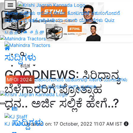
Home
ಸುದ್ದಿಗಳು
ಆರೋಗ್ಯ ಜೀವನ
ತೋಟಗಾರಿಕೆ
ಪಶುಸಂಗೋಪನೆ
ಯಶೋಗಾಥೆ
ಇತರೆ
ಅಗ್ರಿಪೀಡಿಯಾ
ಸರ್ಕಾರಿ ಯೋಜನೆಗಳು
Quiz
பத்திரிகை சந்தா
ಸುದ್ದಿಗಳು
ಕನ್ನಡ
GOODNEWS: ಸಿರಿಧಾನ್ಯ
MFOI 2024
ಪಶುಸಂಗೋಪನೆ
ಯಶೋಗಾಥೆ
ಸರ್ಕಾರಿ ಯೋಜನೆಗಳು
ಬೆಳೆಗಾರರಿಗೆ ಪ್ರೋತ್ಸಾಹ
ಇತರೆ
ಮ್ಯಾಗಜಿನ್‌ ಸಬ್‌ಸ್ಕ್ರಿಪ್ಷನ್‌ಗಾಗಿ
ಧನ.. ಅರ್ಜಿ ಸಲ್ಲಿಕೆ ಹೇಗೆ..?
ಸುದ್ದಿಗಳು
KJ Staff
Updated on: 17 October, 2022 11:07 AM IST