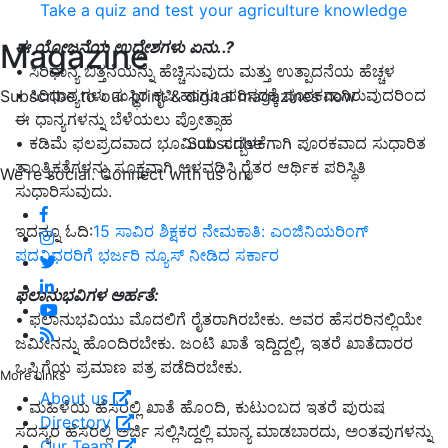
Take a quiz and test your agriculture knowledge
Magazine
ಈ ಯೋಜನೆಯ ಉದ್ದೇಶಗಳು ಏನು..?
• ಸಿರಿಧಾನ್ಯ ಬಿತ್ತನೆಯನ್ನು ಹೆಚ್ಚಿಸುವುದು ಮತ್ತು ಉತ್ಪಾದನೆಯ ಹೆಚ್ಚಳ
• ಸಿರಿಧಾನ್ಯಗಳು ಸುಸ್ಥಿರ ಕೃಷಿ ಹಾಗೂ ಪರಿಸರಕ್ಕೆ ಪೂರಕವಾಗಿರುವುದರಿಂದ
Subscribe to our print & digital magazines now
ಈ ಧಾನ್ಯಗಳನ್ನು ಬೆಳೆಯಲು ಪ್ರೋತ್ಸಾಹ
Subscribe
• ಕಡಿಮೆ ಫಲಪ್ರದವಾದ ಭೂಮಿಯ ಸದ್ಬಳಕೆಗಾಗಿ ಪೂರಕವಾದ ಸುಧಾರಿತ
ತಾಂತ್ರಿಕತೆಗಳನ್ನು ಸೂಕ್ತವಾಗಿ ಅಳವಡಿಸಿ ರೈತರ ಆರ್ಥಿಕ ಪರಿಸ್ಥಿತಿ
We're social. Connect with us on:
ಸುಧಾರಿಸುವುದು.
ಇದನ್ನೂ ಓದಿ:
15 ಸಾವಿರ ಶಿಕ್ಷಕರ ನೇಮಕಾತಿ: ಎಂಜಿನಿಯರಿಂಗ್‌
ಪದವಿಧರರಿಗೆ ಭರ್ಜರಿ ನ್ಯೂಸ್‌ ನೀಡಿದ ಸರ್ಕಾರ
ಫಲಾನುಭವಿಗಳ ಅರ್ಹತೆ:
• ಫಲಾನುಭವಿಯು ಮೊದಲಿಗೆ ರೈತರಾಗಿರಬೇಕು. ಅವರ ಹೆಸರರಿನಲ್ಲಿಯೇ
ಜಮೀನನ್ನು ಹೊಂದಿರಬೇಕು. ಜಂಟಿ ಖಾತೆ ಇದ್ದಿದ್ದಲ್ಲಿ, ಇತರೆ ಖಾತೆದಾರರ
ಒಪ್ಪಿಗೆಯ ಪ್ರಮಾಣ ಪತ್ರ ಪಡೆದಿರಬೇಕು.
More Links
About us
• ಮಹಿಳೆಯ ಹೆಸರಲ್ಲಿ ಖಾತೆ ಹೊಂದಿ, ಕುಟುಂಬದ ಇತರೆ ಪುರುಷ
Directory
ಸದಸ್ಯರ ಹೆಸರಲ್ಲಿ ಅರ್ಜಿ ಸಲ್ಲಿಸಿದ್ದಲ್ಲಿ ಮಾನ್ಯ ಮಾಡಬಾರದು, ಅಂತವುಗಳನ್ನು
Our Team