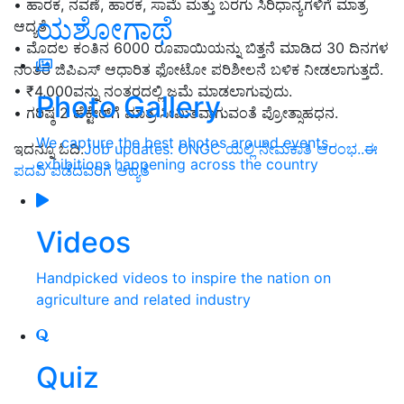
• ಹಾರಕ, ನವಣೆ, ಹಾರಕ, ಸಾಮೆ ಮತ್ತು ಬರಗು ಸಿರಿಧಾನ್ಯಗಳಿಗೆ ಮಾತ್ರ
ಯಶೋಗಾಥೆ
ಆದ್ಯತೆ
• ಮೊದಲ ಕಂತಿನ 6000 ರೂಪಾಯಿಯನ್ನು ಬಿತ್ತನೆ ಮಾಡಿದ 30 ದಿನಗಳ
ನಂತರ ಜಿಪಿಎಸ್‌ ಆಧಾರಿತ ಫೋಟೋ ಪರಿಶೀಲನೆ ಬಳಿಕ ನೀಡಲಾಗುತ್ತದೆ.
• ₹4,000ವನ್ನು ನಂತರದಲ್ಲಿ ಜಮೆ ಮಾಡಲಾಗುವುದು.
Photo Gallery
• ಗರಿಷ್ಠ 2 ಹೆಕ್ಟೇರ್‌ಗೆ ಮಾತ್ರ ಸೀಮಿತವಾಗುವಂತೆ ಪ್ರೋತ್ಸಾಹಧನ.
We capture the best photos around events,
ಇದನ್ನೂ ಓದಿ:
Job updates: ONGC ಯಲ್ಲಿ ನೇಮಕಾತಿ ಆರಂಭ..ಈ
exhibitions happening across the country
ಪದವಿ ಪಡೆದವರಿಗೆ ಆದ್ಯತೆ
Videos
Handpicked videos to inspire the nation on
agriculture and related industry
Quiz