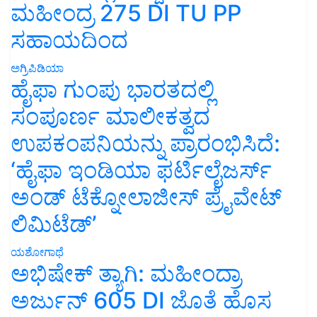
ಮಹೀಂದ್ರ 275 DI TU PP
ಸಹಾಯದಿಂದ
ಅಗ್ರಿಪಿಡಿಯಾ
ಹೈಫಾ ಗುಂಪು ಭಾರತದಲ್ಲಿ
ಸಂಪೂರ್ಣ ಮಾಲೀಕತ್ವದ
ಉಪಕಂಪನಿಯನ್ನು ಪ್ರಾರಂಭಿಸಿದೆ:
‘ಹೈಫಾ ಇಂಡಿಯಾ ಫರ್ಟಿಲೈಜರ್ಸ್
ಅಂಡ್ ಟೆಕ್ನೋಲಾಜೀಸ್ ಪ್ರೈವೇಟ್
ಲಿಮಿಟೆಡ್’
ಯಶೋಗಾಥೆ
ಅಭಿಷೇಕ್ ತ್ಯಾಗಿ: ಮಹೀಂದ್ರಾ
ಅರ್ಜುನ್ 605 DI ಜೊತೆ ಹೊಸ