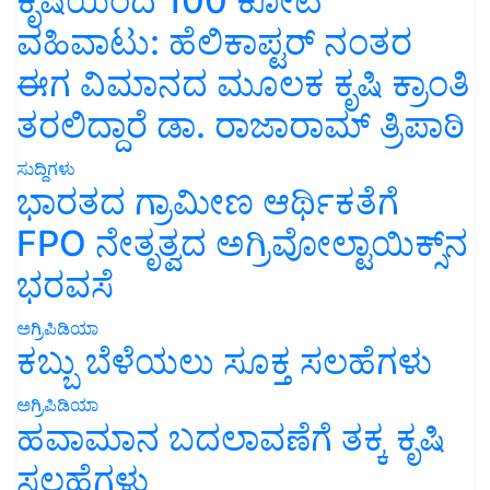
ಕೃಷಿಯಿಂದ 100 ಕೋಟಿ
ವಹಿವಾಟು: ಹೆಲಿಕಾಪ್ಟರ್ ನಂತರ
ಈಗ ವಿಮಾನದ ಮೂಲಕ ಕೃಷಿ ಕ್ರಾಂತಿ
ತರಲಿದ್ದಾರೆ ಡಾ. ರಾಜಾರಾಮ್ ತ್ರಿಪಾಠಿ
ಸುದ್ದಿಗಳು
ಭಾರತದ ಗ್ರಾಮೀಣ ಆರ್ಥಿಕತೆಗೆ
FPO ನೇತೃತ್ವದ ಅಗ್ರಿವೋಲ್ಟಾಯಿಕ್ಸ್‌ನ
ಭರವಸೆ
ಅಗ್ರಿಪಿಡಿಯಾ
ಕಬ್ಬು ಬೆಳೆಯಲು ಸೂಕ್ತ ಸಲಹೆಗಳು
ಅಗ್ರಿಪಿಡಿಯಾ
ಹವಾಮಾನ ಬದಲಾವಣೆಗೆ ತಕ್ಕ ಕೃಷಿ
ಸಲಹೆಗಳು