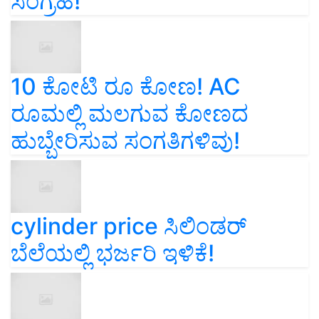
ಸಂಗ್ರಹ!
10 ಕೋಟಿ ರೂ ಕೋಣ! AC
ರೂಮಲ್ಲಿ ಮಲಗುವ ಕೋಣದ
ಹುಬ್ಬೇರಿಸುವ ಸಂಗತಿಗಳಿವು!
cylinder price ಸಿಲಿಂಡರ್‌
ಬೆಲೆಯಲ್ಲಿ ಭರ್ಜರಿ ಇಳಿಕೆ!