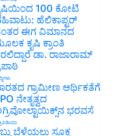
ೃಷಿಯಿಂದ 100 ಕೋಟಿ
ಹಿವಾಟು: ಹೆಲಿಕಾಪ್ಟರ್
ಂತರ ಈಗ ವಿಮಾನದ
ೂಲಕ ಕೃಷಿ ಕ್ರಾಂತಿ
ರಲಿದ್ದಾರೆ ಡಾ. ರಾಜಾರಾಮ್
್ರಿಪಾಠಿ
್ದಿಗಳು
ಾರತದ ಗ್ರಾಮೀಣ ಆರ್ಥಿಕತೆಗೆ
PO ನೇತೃತ್ವದ
ಗ್ರಿವೋಲ್ಟಾಯಿಕ್ಸ್‌ನ ಭರವಸೆ
್ರಿಪಿಡಿಯಾ
ಬ್ಬು ಬೆಳೆಯಲು ಸೂಕ್ತ