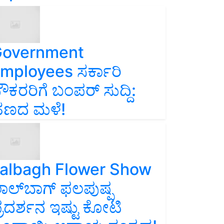
overnment
mployees ಸರ್ಕಾರಿ
ೌಕರರಿಗೆ ಬಂಪರ್‌ ಸುದ್ದಿ:
ಣದ ಮಳೆ!
albagh Flower Show
ಾಲ್‌ಬಾಗ್ ಫಲಪುಷ್ಪ
್ರದರ್ಶನ ಇಷ್ಟು ಕೋಟಿ