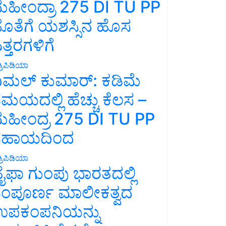
ಹೀಂದ್ರಾ 275 DI TU PP
ೊತೆಗೆ ಯಶಸ್ಸಿನ ಹೊಸ
ತ್ತರಗಳಿಗೆ
್ರಿಪಿಡಿಯಾ
ಿಮಲ್ ಕುಮಾರ್: ಕಡಿಮೆ
ಮಯದಲ್ಲಿ ಹೆಚ್ಚು ಕೆಲಸ –
ಹೀಂದ್ರ 275 DI TU PP
ಸಹಾಯದಿಂದ
್ರಿಪಿಡಿಯಾ
ೈಫಾ ಗುಂಪು ಭಾರತದಲ್ಲಿ
ಂಪೂರ್ಣ ಮಾಲೀಕತ್ವದ
ಪಕಂಪನಿಯನ್ನು