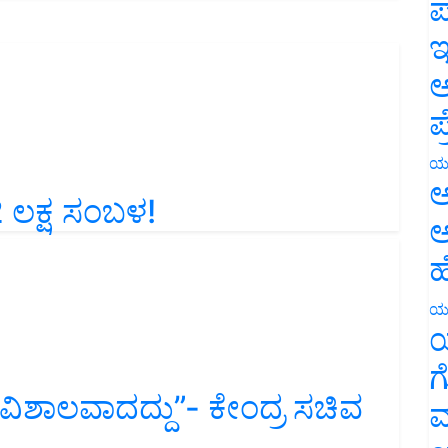
ಪ
ಇ
ಅ
ಪ
ಯ
2 ಲಕ್ಷ ಸಂಬಳ!
ಅ
ಅ
ಹ
ಯ
ಯ
ಗ
ಾ ವಿಶಾಲವಾದದ್ದು”- ಕೇಂದ್ರ ಸಚಿವ
ಮ