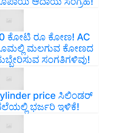
ೂಪಾಯಿ ಆದಾಯ ಸಂಗ್ರಹ!
0 ಕೋಟಿ ರೂ ಕೋಣ! AC
ೂಮಲ್ಲಿ ಮಲಗುವ ಕೋಣದ
ುಬ್ಬೇರಿಸುವ ಸಂಗತಿಗಳಿವು!
ylinder price ಸಿಲಿಂಡರ್‌
ೆಲೆಯಲ್ಲಿ ಭರ್ಜರಿ ಇಳಿಕೆ!