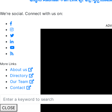
We're social. Connect with us on:
ADV
More Links
About us
Directory
Our Team
Contact
CLOSE