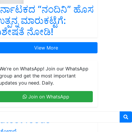
ರ್ನಾಟಕದ “ನಂದಿನಿ” ಹೊಸ
ತ್ಪನ್ನ ಮಾರುಕಟ್ಟೆಗೆ:
ಿಶೇಷತೆ ನೋಡಿ!
View More
We're on WhatsApp! Join our WhatsApp
group and get the most important
updates you need. Daily.
Join on WhatsApp
atest feeds
ಶೋಗಾಥೆ