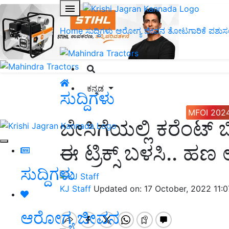
Home
ಸುದ್ದಿಗಳು
ಆರೋಗ್ಯ ಜೀವನ
ತೋಟಗಾರಿಕೆ
ಪಶುಸ
ಕನ್ನಡ
ಸುದ್ದಿಗಳು
MFOI 202
ಬೇಸಿಗೆಯಲ್ಲಿ ಕರೆಂಟ್ ಬಿ
ಈ ಟ್ರಿಕ್ಸ್ ಬಳಸಿ.. ಹಣ
ಸುದ್ದಿಗಳು
KJ Staff
Updated on: 17 October, 2022 11:
ಆರೋಗ್ಯ ಜೀವನ