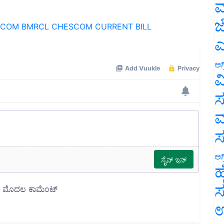
ಮ
SCOM
BMRCL
CHESCOM
CURRENT BILL
ಜ
ಎ
ಅಗ
ವ
ಸ
ಮ
ಅಗ
ಹ
ಸ
ಉ