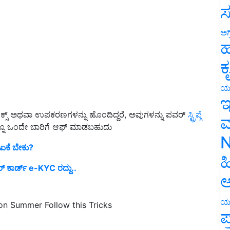
ಸ
ಅಗ
ಹ
ಕ
ಯ
ಇ
್ರಾನಿಕ್ಸ್ ಅಥವಾ ಉಪಕರಣಗಳನ್ನು ಹೊಂದಿದ್ದರೆ, ಅವುಗಳನ್ನು ಪವರ್
ಸ್ಟ್ರಿಪ್ಗೆ
ಲವನ್ನೂ ಒಂದೇ ಬಾರಿಗೆ ಆಫ್ ಮಾಡಬಹುದು
ಮ
ಂ ಏಕೆ ಬೇಕು?
N
‌ ಕಾರ್ಡ್‌ e-KYC ರದ್ದು..
ಹ
ಅ
on Summer Follow this Tricks
ಯ
ಪ