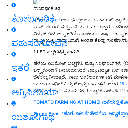
ಸಾಂದರ್ಭಿಕ ಚಿತ್ರ
ತೋಟಗಾರಿಕೆ
ಇದೀಗ
ಏಪ್ರೀಲ್‌
ಆರಂಭದಲ್ಲೇ ಜನರು ಮನೆಯಲ್ಲಿ ಫ್ಯಾನ್ ಹಾ
ಫ್ಯಾನ್, ಕೂಲರ್ ಮತ್ತು ಎಸಿ ಮೊರೆ ಹೋಗುತ್ತಾರೆ. ಇದರಿಂ
ವಿದ್ಯುತ್ ಬಿಲ್ ಅನ್ನು ಕಡಿಮೆ ಮಾಡಲು ಈ ಸಾಧನಗಳನ್ನು ಕಡಿಮೆ
ಪಶುಸಂಗೋಪನೆ
ಪರಿಸ್ಥಿತಿಯಲ್ಲಿ, ನಾವು ನಿಮಗೆ ಅಂತಹ ಕೆಲವು ಸಲಹೆಗಳನ್ನು 
1.LED ಬಲ್ಬ್‌ಗಳನ್ನು ಬಳಸಿರಿ
ಹಳೆಯ ಫಿಲಮೆಂಟ್ ಬಲ್ಬ್‌ಗಳು ಮತ್ತು ಸಿಎಫ್‌ಎಲ್‌ಗಳು (CFL
ಇತರೆ
ಬಲ್ಬ್ಗಳೊಂದಿಗೆ ಬದಲಾಯಿಸಿದರೆ, ನಿಮ್ಮ ವಿದ್ಯುತ್ ಬಿಲ್ ಕ
ಬೆಳಕನ್ನು ನೀಡುತ್ತದೆ. ನಾವು ಅಂಕಿಅಂಶಗಳ ಬಗ್ಗೆ ಮಾತನಾ
ಒಂದು ಯೂನಿಟ್ ವಿದ್ಯುತ್ ಅನ್ನು ಬಳಸುತ್ತದೆ. ಆದರೆ
15 ವ
ಅಗ್ರಿಪೀಡಿಯಾ
ಬಳಸುತ್ತದೆ. ಅದೇ ಸಮಯದಲ್ಲಿ, 9-ವ್ಯಾಟ್ ಎಲ್ಇಡಿ 111 
TOMATO FARMING AT HOME! ಮನೆಯಲ್ಲಿ ಟೊಮ
Green Peas: ʻಹಸಿರು ಬಟಾಣೆʼ ಸೇವನೆಯ ಅದ್ಭುತ ಪ್ರಯ
ಯಶೋಗಾಥೆ