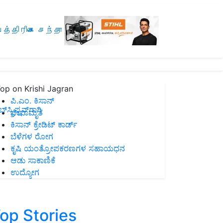
த்திரிகை சந்தா
op on Krishi Jagran
ಪಿ.ಎಂ. ಕಿಸಾನ್
ಸ್ಕ್ರಿಪ್ಷನ್‌ಗಾಗಿ
ಜೀವಾಮೃತ
ಕಿಸಾನ್ ಕ್ರೇಡಿಟ್ ಕಾರ್ಡ್
ಬೆಳೆಗಳ ರೋಗ
ಕೃಷಿ ಯಂತ್ರೋಪಕರಣಗಳ ಸಹಾಯಧನ
ಆಡು ಸಾಕಾಣಿಕೆ
ಉದ್ಯೋಗ
op Stories