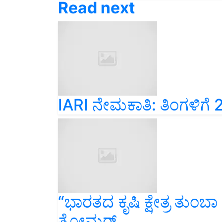
IARI ನೇಮಕಾತಿ: ತಿಂಗಳಿಗೆ 
“ಭಾರತದ ಕೃಷಿ ಕ್ಷೇತ್ರ ತುಂಬ
ತೋಮರ್