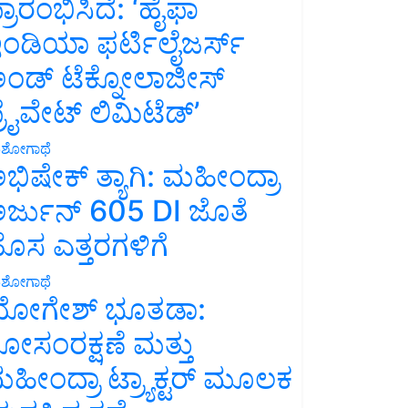
್ರಾರಂಭಿಸಿದೆ: ‘ಹೈಫಾ
ಂಡಿಯಾ ಫರ್ಟಿಲೈಜರ್ಸ್
ಂಡ್ ಟೆಕ್ನೋಲಾಜೀಸ್
್ರೈವೇಟ್ ಲಿಮಿಟೆಡ್’
ಶೋಗಾಥೆ
ಭಿಷೇಕ್ ತ್ಯಾಗಿ: ಮಹೀಂದ್ರಾ
ರ್ಜುನ್ 605 DI ಜೊತೆ
ೊಸ ಎತ್ತರಗಳಿಗೆ
ಶೋಗಾಥೆ
ೋಗೇಶ್ ಭೂತಡಾ:
ೋಸಂರಕ್ಷಣೆ ಮತ್ತು
ಹೀಂದ್ರಾ ಟ್ರ್ಯಾಕ್ಟರ್ ಮೂಲಕ