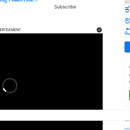
ಕ
Subscribe
ಉ
ERTISEMENT
ವ
L
ಯ