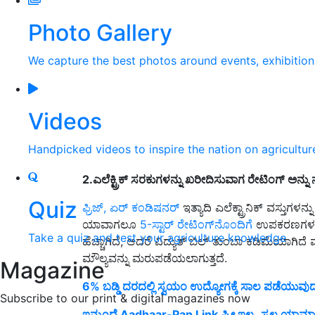
Photo Gallery
We capture the best photos around events, exhibitio
Videos
Handpicked videos to inspire the nation on agricultur
2.ಎಲೆಕ್ಟ್ರಿಕ್ ಸರಕುಗಳನ್ನು ಖರೀದಿಸುವಾಗ ರೇಟಿಂಗ್ ಅನ್ನು ನ
Quiz
ಫ್ರಿಜ್, ಏರ್ ಕಂಡಿಷನರ್
ಇತ್ಯಾದಿ ಎಲೆಕ್ಟ್ರಾನಿಕ್ ವಸ್ತುಗಳ
ಯಾವಾಗಲೂ
5-ಸ್ಟಾರ್ ರೇಟಿಂಗ್‌ನೊಂದಿಗೆ
ಉಪಕರಣಗಳನ್ನು 
Take a quiz and test your agriculture knowledge
ಹೆಚ್ಚಾಗಿದೆ, ಆದರೆ ವಿದ್ಯುತ್ ಬಿಲ್ ತುಂಬಾ ಕಡಿಮೆಯಾಗ
ಮೌಲ್ಯವನ್ನು ಮರುಪಡೆಯಲಾಗುತ್ತದೆ.
Magazine
6% ಬಡ್ಡಿ ದರದಲ್ಲಿ ಸ್ವಯಂ ಉದ್ಯೋಗಕ್ಕೆ ಸಾಲ ಪಡೆಯುವು
Subscribe to our print & digital magazines now
ಇನ್ಮುಂದೆ Aadhaar-Pan Link ಫ್ರೀ ಇಲ್ಲ..ಸ್ವಲ್ಪ ಯಾಮಾರಿ