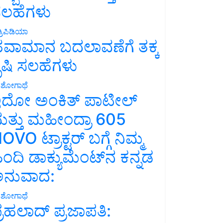
ಲಹೆಗಳು
್ರಿಪಿಡಿಯಾ
ವಾಮಾನ ಬದಲಾವಣೆಗೆ ತಕ್ಕ
ೃಷಿ ಸಲಹೆಗಳು
ಶೋಗಾಥೆ
ದೋ ಅಂಕಿತ್ ಪಾಟೀಲ್
ತ್ತು ಮಹೀಂದ್ರಾ 605
OVO ಟ್ರಾಕ್ಟರ್ ಬಗ್ಗೆ ನಿಮ್ಮ
ಿಂದಿ ಡಾಕ್ಯುಮೆಂಟ್‌ನ ಕನ್ನಡ
ನುವಾದ:
ಶೋಗಾಥೆ
್ರಹಲಾದ್ ಪ್ರಜಾಪತಿ: