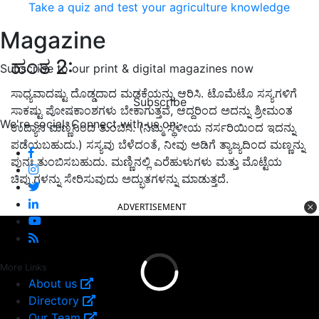
Take a quiz and test your agriculture knowledge
Magazine
ಹಂತ 2:
Subscribe to our print & digital magazines now
ಸಾಧ್ಯವಾದಷ್ಟು ದೊಡ್ಡದಾದ ಮಡಕೆಯನ್ನು ಆರಿಸಿ. ಟೊಮೆಟೊ ಸಸ್ಯಗಳಿಗೆ
Subscribe
ಸಾಕಷ್ಟು ಪೋಷಕಾಂಶಗಳು ಬೇಕಾಗುತ್ತವೆ, ಆದ್ದರಿಂದ ಅದನ್ನು ಶ್ರೀಮಂತ
We're social. Connect with us on:
ಉದ್ಯಾನ ಮಣ್ಣಿನಿಂದ ತುಂಬಿಸಿ. (ನಿಮ್ಮ ಸ್ಥಳೀಯ ನರ್ಸರಿಯಿಂದ ಇದನ್ನು
ಪಡೆಯಬಹುದು.) ಸಸ್ಯವು ಬೆಳೆದಂತೆ, ನೀವು ಅಡಿಗೆ ತ್ಯಾಜ್ಯದಿಂದ ಮಣ್ಣನ್ನು
ಪುನಃ ತುಂಬಿಸಬಹುದು. ಮಣ್ಣಿನಲ್ಲಿ ಎರೆಹುಳುಗಳು ಮತ್ತು ಮೊಟ್ಟೆಯ
ಚಿಪ್ಪುಗಳನ್ನು ಸೇರಿಸುವುದು ಅದ್ಭುತಗಳನ್ನು ಮಾಡುತ್ತದೆ.
ADVERTISEMENT
More Links
About us
Directory
Our Team