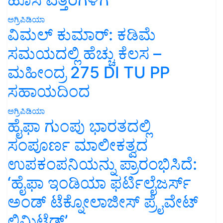
ಅಗ್ರಿಪಿಡಿಯಾ
ವಿಮಲ್ ಕುಮಾರ್: ಕಡಿಮೆ
ಸಮಯದಲ್ಲಿ ಹೆಚ್ಚು ಕೆಲಸ –
ಮಹೀಂದ್ರ 275 DI TU PP
ಸಹಾಯದಿಂದ
ಅಗ್ರಿಪಿಡಿಯಾ
ಹೈಫಾ ಗುಂಪು ಭಾರತದಲ್ಲಿ
ಸಂಪೂರ್ಣ ಮಾಲೀಕತ್ವದ
ಉಪಕಂಪನಿಯನ್ನು ಪ್ರಾರಂಭಿಸಿದೆ:
‘ಹೈಫಾ ಇಂಡಿಯಾ ಫರ್ಟಿಲೈಜರ್ಸ್
ಅಂಡ್ ಟೆಕ್ನೋಲಾಜೀಸ್ ಪ್ರೈವೇಟ್
ಲಿಮಿಟೆಡ್’