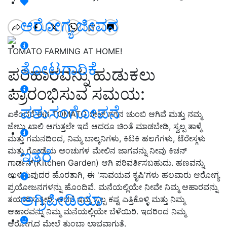
ಆರೋಗ್ಯ ಜೀವನ
TOMATO FARMING AT HOME!
ತೋಟಗಾರಿಕೆ
ಪರಿಹಾರವನ್ನು ಹುಡುಕಲು
ಪ್ರಾರಂಭಿಸುವ ಸಮಯ:
ಪಶುಸಂಗೋಪನೆ
ಏಕೆಂದರೆ ಈಗ TOMATO ರೇಟ್ ಗಗನ ಚುಂಬಿ ಆಗಿವೆ ಮತ್ತು ನಮ್ಮ
ಜೇಬು ಖಾಲಿ ಆಗುತ್ತಲೇ ಇದೆ ಆದರೂ ಚಿಂತೆ ಮಾಡಬೇಡಿ, ಸ್ವಲ್ಪ ತಾಳ್ಮೆ
ಮತ್ತು ಗಮನದಿಂದ, ನಿಮ್ಮ ಬಾಲ್ಕನಿಗಳು, ಕಿಟಕಿ ಹಲಗೆಗಳು, ಟೆರೇಸ್ಗಳು
ಮತ್ತು ಗೋಡೆಯ ಅಂಚುಗಳ ಮೇಲಿನ ಜಾಗವನ್ನು ನೀವು ಕಿಚನ್
ಇತರೆ
ಗಾರ್ಡನ್(Kitchen Garden) ಆಗಿ ಪರಿವರ್ತಿಸಬಹುದು. ಹಣವನ್ನು
ಉಳಿಸುವುದರ ಹೊರತಾಗಿ, ಈ 'ಸಾವಯವ ಕೃಷಿ'ಗಳು ಹಲವಾರು ಆರೋಗ್ಯ
ಪ್ರಯೋಜನಗಳನ್ನು ಹೊಂದಿವೆ. ಮನೆಯಲ್ಲಿಯೇ ನೀವೇ ನಿಮ್ಮ ಆಹಾರವನ್ನು
ಅಗ್ರಿಪೀಡಿಯಾ
ತಯಾರಿಸುತ್ತೀರಿ. ಆದರೆ ಇನ್ನು ಸ್ವಲ್ಪ ಕಷ್ಟ ಎತ್ತಿಕೊಳ್ಳಿ ಮತ್ತು ನಿಮ್ಮ
ಆಹಾರವನ್ನು ನಿಮ್ಮ ಮನೆಯಲ್ಲಿಯೇ ಬೆಳೆಯಿರಿ. ಇದರಿಂದ ನಿಮ್ಮ
ಆರೋಗ್ಯದ ಮೇಲೆ ತುಂಬಾ ಲಾಭವಾಗುತ್ತೆ.