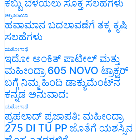
ಕಬ್ಬು ಬೆಳೆಯಲು ಸೂಕ್ತ ಸಲಹೆಗಳು
ಅಗ್ರಿಪಿಡಿಯಾ
ಹವಾಮಾನ ಬದಲಾವಣೆಗೆ ತಕ್ಕ ಕೃಷಿ
ಸಲಹೆಗಳು
ಯಶೋಗಾಥೆ
ಇದೋ ಅಂಕಿತ್ ಪಾಟೀಲ್ ಮತ್ತು
ಮಹೀಂದ್ರಾ 605 NOVO ಟ್ರಾಕ್ಟರ್
ಬಗ್ಗೆ ನಿಮ್ಮ ಹಿಂದಿ ಡಾಕ್ಯುಮೆಂಟ್‌ನ
ಕನ್ನಡ ಅನುವಾದ:
ಯಶೋಗಾಥೆ
ಪ್ರಹಲಾದ್ ಪ್ರಜಾಪತಿ: ಮಹೀಂದ್ರಾ
275 DI TU PP ಜೊತೆಗೆ ಯಶಸ್ಸಿನ
ಹೊಸ ಎತ್ತರಗಳಿಗೆ