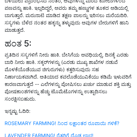
ಬೆಳೆಯಲು ಪ್ರಾರಂಭಿಸಿದ ನಂತರ, ಅವುಗಳನ್ನು ಮರದ ಕೋಲುಗಳಿಂದ
ಪಣವನ್ನು ಹಾಕಿ. ಇಲ್ಲದಿದ್ದರೆ, ಅವರು ತಮ್ಮ ಹಣ್ಣುಗಳ ತೂಕದ ಅಡಿಯಲ್ಲಿ
ಬಾಗುತ್ತಾರೆ. ಮರುನಾಟಿ ಮಾಡಿದ ತಕ್ಷಣ ಪಾಲನ್ನು ಇರಿಸಲು ಮರೆಯದಿರಿ.
ಸಸ್ಯಗಳು ಬೆಳೆದ ನಂತರ ಹಕ್ಕನ್ನು ತಳ್ಳುವುದು ಅವುಗಳ ಬೇರುಗಳಿಗೆ ಹಾನಿ
ಮಾಡುತ್ತದೆ.
ಹಂತ 5:
ಪ್ರತಿದಿನ ಸಸ್ಯಗಳಿಗೆ ನೀರು ಹಾಕಿ. ಬೇಸಿಗೆಯ ಅವಧಿಯಲ್ಲಿ, ದಿನಕ್ಕೆ ಎರಡು
ಬಾರಿ ನೀರು ಹಾಕಿ. ಸಕ್ಕರ್‌ಗಳನ್ನು (ಎರಡು ಮುಖ್ಯ ಶಾಖೆಗಳ ನಡುವೆ
ಮೊಳಕೆಯೊಡೆಯುವ ಚಿಗುರುಗಳು) ಕತ್ತರಿಸುವುದು ಸಹ
ನಿರ್ಣಾಯಕವಾಗಿದೆ. ಅತಿಯಾದ ಕವಲೊಡೆಯುವಿಕೆಯು ಕಡಿಮೆ ಇಳುವರಿಗೆ
ಕಾರಣವಾಗುತ್ತದೆ -- ಎಲೆಗಳನ್ನು ಪೋಷಿಸಲು ಖರ್ಚು ಮಾಡುವ ಶಕ್ತಿ ಮತ್ತು
ಪೋಷಕಾಂಶಗಳನ್ನು ಹೆಚ್ಚು ಟೊಮೆಟೊಗಳನ್ನು ಉತ್ಪಾದಿಸಲು
ಸಂರಕ್ಷಿಸಬಹುದು.
ಇನ್ನಷ್ಟು ಓದಿರಿ:
ROSEMARY FARMING! ನಿಂದ ಲಕ್ಷಾಂತರ ರೂಪಾಯಿ ಗಳಿಕೆ?
LAVENDER FARMING! ರೈತರಿಗೆ ದೊಡ್ಡ ಲಾಭ!