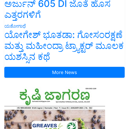
ಅರ್ಜುನ್ 605 DI ಜೊತೆ ಹೊಸ
ಎತ್ತರಗಳಿಗೆ
ಯಶೋಗಾಥೆ
ಯೋಗೇಶ್ ಭೂತಡಾ: ಗೋಸಂರಕ್ಷಣೆ
ಮತ್ತು ಮಹೀಂದ್ರಾ ಟ್ರ್ಯಾಕ್ಟರ್ ಮೂಲಕ
ಯಶಸ್ಸಿನ ಕಥೆ
More News