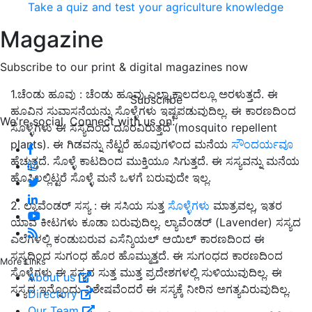
Take a quiz and test your agriculture knowledge
Magazine
Subscribe to our print & digital magazines now
1.ಚೆಂಡು ಹೂವು : ಚೆಂಡು ಹೂವು ಎಲ್ಲಾ ಕಾಲದಲ್ಲೂ ಅರಳುತ್ತದೆ. ಈ
Subscribe
ಹೂವಿನ ಸುವಾಸನೆಯನ್ನು ಸೊಳ್ಳೆಗಳು ಇಷ್ಟಪಡುವುದಿಲ್ಲ. ಈ ಕಾರಣದಿಂದ
We're social. Connect with us on:
ಸೊಳ್ಳೆಗಳು ಈ ಸಸ್ಯದಿಂದ ದೂರವಿರುತ್ತದೆ (mosquito repellent
plants). ಈ ಗಿಡವನ್ನು ನೆಟ್ಟರೆ ಹೂವುಗಳಿಂದ ಮನೆಯ
ಸೌಂದರ್ಯವೂ
ಹೆಚ್ಚುತ್ತದೆ. ಸೊಳ್ಳೆ ಕಾಟದಿಂದ ಮುಕ್ತಿಯೂ ಸಿಗುತ್ತದೆ. ಈ ಸಸ್ಯವನ್ನು ಮನೆಯ
ಹೊಸ್ತಿಲಲ್ಲಿಟ್ಟರೆ ಸೊಳ್ಳೆ ಮನೆ ಒಳಗೆ ಬರುವುದೇ ಇಲ್ಲ.
2. ಲ್ಯಾವೆಂಡರ್ ಸಸ್ಯ : ಈ ಸಸಿಯ ಸುತ್ತ
ಸೊಳ್ಳೆಗಳು
ಮಾತ್ರವಲ್ಲ, ಇತರ
ಯಾವ ಕೀಟಗಳು ಕೂಡಾ ಬರುವುದಿಲ್ಲ. ಲ್ಯಾವೆಂಡರ್ (Lavender) ಸಸ್ಯದ
ಎಲೆಗಳಲ್ಲಿ ಕಂಡುಬರುವ ಎಸೆನ್ಶಿಯಲ್ ಆಯಿಲ್ ಕಾರಣದಿಂದ ಈ
ಸಸ್ಯದಿಂದ ಸುಗಂಧ ಹೊರ ಹೊಮ್ಮುತ್ತದೆ. ಈ ಸುಗಂಧದ ಕಾರಣದಿಂದ
More Links
ಸೊಳ್ಳೆಗಳು ಈ ಸಸ್ಯದ ಸುತ್ತ ಮುತ್ತ ಪ್ರದೇಶಗಳಲ್ಲಿ ಸುಳಿಯುವುದಿಲ್ಲ. ಈ
About us
ಸಸ್ಯದ ಇನ್ನೊಂದು ವಿಶೇಷವೆಂದರೆ ಈ ಸಸ್ಯಕ್ಕೆ ನೀರಿನ ಅಗತ್ಯವಿರುವುದಿಲ್ಲ.
Directory
Our Team