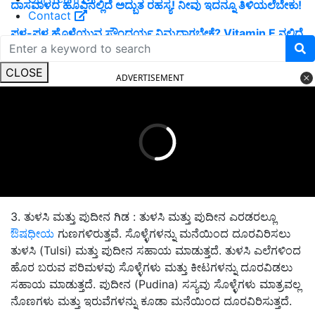
ದಾಸವಾಳದ ಹೂವಿನಲ್ಲಿದೆ ಅದ್ಬುತ ರಹಸ್ಯ! ನೀವು ಇದನ್ನೂ ತಿಳಿಯಲೆಬೇಕು!
Contact
ಪಳ-ಪಳ ಹೊಳೆಯುವ ಸೌಂದರ್ಯ ನಿಮ್ಮದಾಗಬೇಕೆ? Vitamin E ನಲ್ಲಿದೆ
ರಹಸ್ಯ.
CLOSE
ADVERTISEMENT
3. ತುಳಸಿ ಮತ್ತು ಪುದೀನ ಗಿಡ : ತುಳಸಿ ಮತ್ತು ಪುದೀನ ಎರಡರಲ್ಲೂ
ಔಷಧೀಯ
ಗುಣಗಳಿರುತ್ತವೆ. ಸೊಳ್ಳೆಗಳನ್ನು ಮನೆಯಿಂದ ದೂರವಿರಿಸಲು
ತುಳಸಿ (Tulsi) ಮತ್ತು ಪುದೀನ ಸಹಾಯ ಮಾಡುತ್ತದೆ. ತುಳಸಿ ಎಲೆಗಳಿಂದ
ಹೊರ ಬರುವ ಪರಿಮಳವು ಸೊಳ್ಳೆಗಳು ಮತ್ತು ಕೀಟಗಳನ್ನು ದೂರವಿಡಲು
ಸಹಾಯ ಮಾಡುತ್ತದೆ. ಪುದೀನ (Pudina) ಸಸ್ಯವು ಸೊಳ್ಳೆಗಳು ಮಾತ್ರವಲ್ಲ
ನೊಣಗಳು ಮತ್ತು ಇರುವೆಗಳನ್ನು ಕೂಡಾ ಮನೆಯಿಂದ ದೂರವಿರಿಸುತ್ತದೆ.