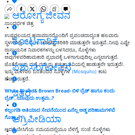
ಆರೋಗ್ಯ ಜೀವನ
ಸಾಂದರ್ಭಿಕ ಚಿತ್ರ
ಉಷ್ಣವಲಯದ ಹವಾಮಾನದೊಂದಿಗೆ ಪ್ರಪಂಚದಾದ್ಯಂತ ಹಲವಾರು
ತೋಟಗಾರಿಕೆ
ಸ್ಥಳಗಳಲ್ಲಿ
ಸೊಳ್ಳೆಗಳು
ಸಾಕಷ್ಟು ಕಿರಿಕಿರಿ ಮಾಡುತ್ತಲೇ ಇರುತ್ತವೆ..ನೀವು ಎಷ್ಟೇ
ರಾಸಾಯನಿಕ ನಿವಾರಕಗಳನ್ನು ಬಳಸಿದರೂ, ಸೊಳ್ಳೆಗಳು
ಅವುಗಳಪರಿಣಾಮಕಾರಿ ಪ್ರಭಾವಕ್ಕೆ ಒಳಗಾಗುವುದಿಲ್ಲ ಎನ್ನಲಾಗುತ್ತದೆ.
ಪಶುಸಂಗೋಪನೆ
ಜೊತೆಗೆ ಅವು ಮತ್ತೆ ನಮ್ಮನ್ನು ಕಚ್ಚುತ್ತಾ ಕಿವಿಯಲ್ಲಿ ಹಾಡುತ್ತಲೇ ಇರುತ್ತವೆ!.
ಇನ್ನು ಮಳೆಗಾಲ ಬಂತೆಂದರೆ ಸೊಳ್ಳೆಗಳ
(Mosquito)
ಕಾಟ
ಹೆಚ್ಚಾಗಿರುತ್ತದೆ.
ಇತರೆ
White Bread& Brown Bread-ಬಿಳಿ ಬ್ರೆಡ್ ಹಾಗೂ ಕಂದು
ಬ್ರೆಡ್..ಯಾವುದು ಉತ್ತಮ..?
ಕಲ್ಲಂಗಡಿ ಅತಿಯಾದ ಸೇವನೆಯಿಂದ ಏನೆಲ್ಲ ಅಡ್ಡ ಪರಿಣಾಮಗಳಿವೆ
ಅಗ್ರಿಪೀಡಿಯಾ
ಗೊತ್ತಾ..?
ಆದರೆ ಬೇಸಿಗೆಯ ಸಮಯದಲ್ಲಿಯೂ ಬೆಳಿಗ್ಗೆ, ಸಂಜೆ ಸೊಳ್ಳೆಗಳು