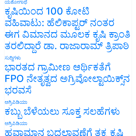
ಯಶೋಗಾಥೆ
ಕೃಷಿಯಿಂದ 100 ಕೋಟಿ
ವಹಿವಾಟು: ಹೆಲಿಕಾಪ್ಟರ್ ನಂತರ
ಈಗ ವಿಮಾನದ ಮೂಲಕ ಕೃಷಿ ಕ್ರಾಂತಿ
ತರಲಿದ್ದಾರೆ ಡಾ. ರಾಜಾರಾಮ್ ತ್ರಿಪಾಠಿ
ಸುದ್ದಿಗಳು
ಭಾರತದ ಗ್ರಾಮೀಣ ಆರ್ಥಿಕತೆಗೆ
FPO ನೇತೃತ್ವದ ಅಗ್ರಿವೋಲ್ಟಾಯಿಕ್ಸ್‌ನ
ಭರವಸೆ
ಅಗ್ರಿಪಿಡಿಯಾ
ಕಬ್ಬು ಬೆಳೆಯಲು ಸೂಕ್ತ ಸಲಹೆಗಳು
ಅಗ್ರಿಪಿಡಿಯಾ
ಹವಾಮಾನ ಬದಲಾವಣೆಗೆ ತಕ್ಕ ಕೃಷಿ