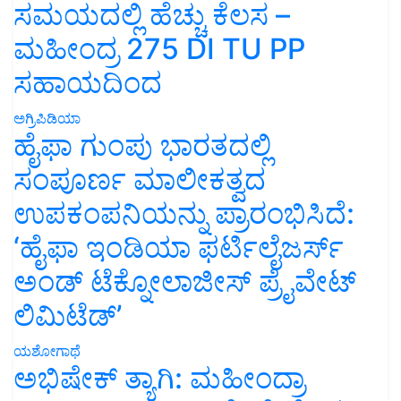
ಸಮಯದಲ್ಲಿ ಹೆಚ್ಚು ಕೆಲಸ –
ಮಹೀಂದ್ರ 275 DI TU PP
ಸಹಾಯದಿಂದ
ಅಗ್ರಿಪಿಡಿಯಾ
ಹೈಫಾ ಗುಂಪು ಭಾರತದಲ್ಲಿ
ಸಂಪೂರ್ಣ ಮಾಲೀಕತ್ವದ
ಉಪಕಂಪನಿಯನ್ನು ಪ್ರಾರಂಭಿಸಿದೆ:
‘ಹೈಫಾ ಇಂಡಿಯಾ ಫರ್ಟಿಲೈಜರ್ಸ್
ಅಂಡ್ ಟೆಕ್ನೋಲಾಜೀಸ್ ಪ್ರೈವೇಟ್
ಲಿಮಿಟೆಡ್’
ಯಶೋಗಾಥೆ
ಅಭಿಷೇಕ್ ತ್ಯಾಗಿ: ಮಹೀಂದ್ರಾ