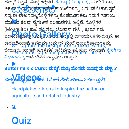
ಹೆಚ್ಚಾಗಿರುತ್ತವೆ. ಸೊಳ್ಳೆ ಕಚ್ಚಿದರೆ
ಡೆಂಗ್ಯೂ (Dengue)
, ಮಲೇರಿಯಾ,
ಯಶೋಗಾಥೆ
ಚಿಕುನ್ ಗುನ್ಯಾದಂಥಹ ಅನೇಕ ಕಾಯಿಲೆಗಳನ್ನು ಎದುರಿಸಬೇಕಾಗುತ್ತದೆ.
ಸದ್ಯ ಈ ಲೇಖನದಲ್ಲಿಸೊಳ್ಳೆಗಳನ್ನು ತೊಡೆದುಹಾಕಲು ನಿಮಗೆ ಸಹಾಯ
ಮಾಡುವ ಕೆಲವು ನೈಸರ್ಗಿಕ ಪರಿಹಾರಗಳು ಇಲ್ಲಿವೆ. ಸೊಳ್ಳೆಗಳ
(Mosquito) ಕಾಟ ತಪ್ಪಿಸಲು ಲೋಷನ್ ಗಳು , ಕ್ರೀಮ್ ಗಳು,
Photo Gallery
ಮಾರುಕಟ್ಟೆಯಲ್ಲಿ ಸಿಗುತ್ತವೆ. ಆದರೆ ಇದರಲ್ಲಿ ರಾಸಾಯನಿಕಗಳಿರುತ್ತವೆ. ಈ
ಕಾರಣದಿಂದಾಗಿ ಇವೆಲ್ಲವೂ ಚರ್ಮದ ಮೇಲೆ ಅಡ್ಡಪರಿಣಾಮಗಳನ್ನು
We capture the best photos around events,
ಬೀರುತ್ತದೆ. ಹಾಗಾಗಿ ಸೊಳ್ಳೆಗಳ ಕಾಟವನ್ನು ತಪ್ಪಿಸುವ ಸಲುವಾಗಿ
ನೈಸರ್ಗಿಕ
exhibitions happening across the country
ವಿಧಾನವನ್ನು
ಅಳವಡಿಸಿಕೊಳ್ಳುವುದು ಉತ್ತಮ.
Butter milk ‍& Curd: ಮಜ್ಜಿಗೆ ಮತ್ತು ಮೊಸರು ಯಾವುದು ಬೆಸ್ಟ್‌..?
Videos
ಹೆಚ್ಚು ಉಪ್ಪು ನಮ್ಮ ದೇಹದ ಮೇಲೆ ಹೇಗೆ ಪರಿಣಾಮ ಬೀರುತ್ತದೆ?
Handpicked videos to inspire the nation on
agriculture and related industry
Quiz