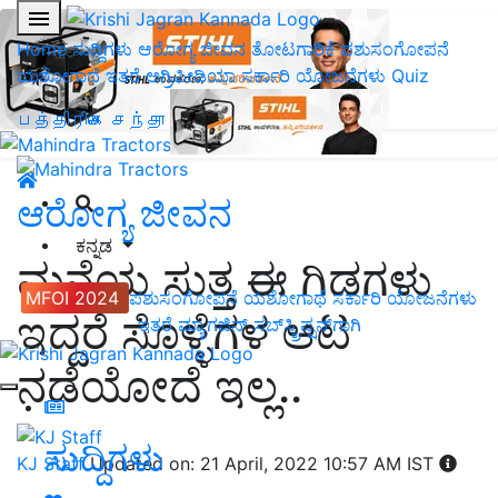
Home
ಸುದ್ದಿಗಳು
ಆರೋಗ್ಯ ಜೀವನ
ತೋಟಗಾರಿಕೆ
ಪಶುಸಂಗೋಪನೆ
ಯಶೋಗಾಥೆ
ಇತರೆ
ಅಗ್ರಿಪೀಡಿಯಾ
ಸರ್ಕಾರಿ ಯೋಜನೆಗಳು
Quiz
பத்திரிகை சந்தா
ಆರೋಗ್ಯ ಜೀವನ
ಕನ್ನಡ
ಮನೆಯ ಸುತ್ತ ಈ ಗಿಡಗಳು
MFOI 2024
ಪಶುಸಂಗೋಪನೆ
ಯಶೋಗಾಥೆ
ಸರ್ಕಾರಿ ಯೋಜನೆಗಳು
ಇದ್ದರೆ ಸೊಳ್ಳೆಗಳ ಆಟ
ಇತರೆ
ಮ್ಯಾಗಜಿನ್‌ ಸಬ್‌ಸ್ಕ್ರಿಪ್ಷನ್‌ಗಾಗಿ
ನಡೆಯೋದೆ ಇಲ್ಲ..
ಸುದ್ದಿಗಳು
KJ Staff
Updated on: 21 April, 2022 10:57 AM IST