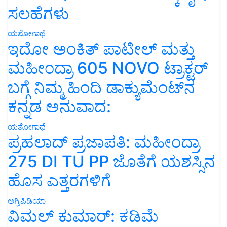
ಸಲಹೆಗಳು
ಯಶೋಗಾಥೆ
ಇದೋ ಅಂಕಿತ್ ಪಾಟೀಲ್ ಮತ್ತು
ಮಹೀಂದ್ರಾ 605 NOVO ಟ್ರಾಕ್ಟರ್
ಬಗ್ಗೆ ನಿಮ್ಮ ಹಿಂದಿ ಡಾಕ್ಯುಮೆಂಟ್‌ನ
ಕನ್ನಡ ಅನುವಾದ:
ಯಶೋಗಾಥೆ
ಪ್ರಹಲಾದ್ ಪ್ರಜಾಪತಿ: ಮಹೀಂದ್ರಾ
275 DI TU PP ಜೊತೆಗೆ ಯಶಸ್ಸಿನ
ಹೊಸ ಎತ್ತರಗಳಿಗೆ
ಅಗ್ರಿಪಿಡಿಯಾ
ವಿಮಲ್ ಕುಮಾರ್: ಕಡಿಮೆ