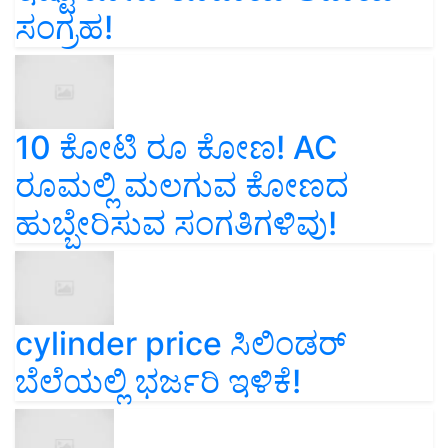
ಸಂಗ್ರಹ!
10 ಕೋಟಿ ರೂ ಕೋಣ! AC
ರೂಮಲ್ಲಿ ಮಲಗುವ ಕೋಣದ
ಹುಬ್ಬೇರಿಸುವ ಸಂಗತಿಗಳಿವು!
cylinder price ಸಿಲಿಂಡರ್‌
ಬೆಲೆಯಲ್ಲಿ ಭರ್ಜರಿ ಇಳಿಕೆ!