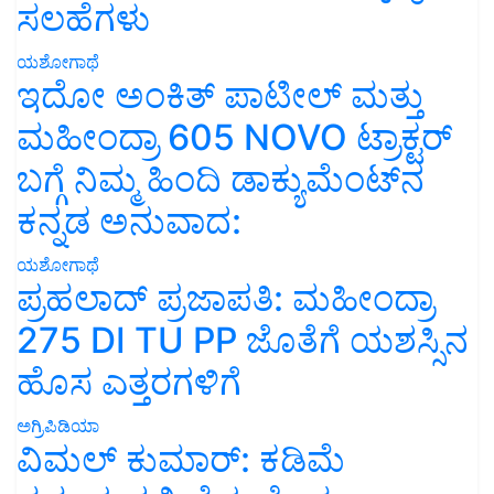
ಸಲಹೆಗಳು
ಯಶೋಗಾಥೆ
ಇದೋ ಅಂಕಿತ್ ಪಾಟೀಲ್ ಮತ್ತು
ಮಹೀಂದ್ರಾ 605 NOVO ಟ್ರಾಕ್ಟರ್
ಬಗ್ಗೆ ನಿಮ್ಮ ಹಿಂದಿ ಡಾಕ್ಯುಮೆಂಟ್‌ನ
ಕನ್ನಡ ಅನುವಾದ:
ಯಶೋಗಾಥೆ
ಪ್ರಹಲಾದ್ ಪ್ರಜಾಪತಿ: ಮಹೀಂದ್ರಾ
275 DI TU PP ಜೊತೆಗೆ ಯಶಸ್ಸಿನ
ಹೊಸ ಎತ್ತರಗಳಿಗೆ
ಅಗ್ರಿಪಿಡಿಯಾ
ವಿಮಲ್ ಕುಮಾರ್: ಕಡಿಮೆ