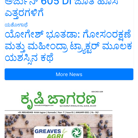
ಅರ್ಜುನ್ 605 DI ಜೊತೆ ಹೊಸ
ಎತ್ತರಗಳಿಗೆ
ಯಶೋಗಾಥೆ
ಯೋಗೇಶ್ ಭೂತಡಾ: ಗೋಸಂರಕ್ಷಣೆ
ಮತ್ತು ಮಹೀಂದ್ರಾ ಟ್ರ್ಯಾಕ್ಟರ್ ಮೂಲಕ
ಯಶಸ್ಸಿನ ಕಥೆ
More News