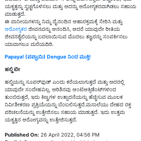
ಯಕೃತ್ತನ್ನು ಸ್ವಚ್ಛಗೊಳಿಸಲು ಮತ್ತು ಅದನ್ನು ಆರೋಗ್ಯಕರವಾಗಿಡಲು ಸಹಾಯ
ಮಾಡುತ್ತದೆ.
ಈ ಪಾನೀಯಗಳನ್ನು ನಿಮ್ಮ ದೈನಂದಿನ ಆಹಾರಕ್ರಮಕ್ಕೆ ಸೇರಿಸಿ ಮತ್ತು
ಆರೋಗ್ಯಕರ
ಜೀವನವನ್ನು ಆನಂದಿಸಿ, ಆದರೆ ಯಾವುದೇ ರೀತಿಯ
ಜೀವನಶೈಲಿಯನ್ನು ಬದಲಾಯಿಸುವ ಮೊದಲು ತಜ್ಞರನ್ನು ಸಂಪರ್ಕಿಸಲು
ಯಾವಾಗಲೂ ಮರೆಯದಿರಿ.
Papaya! (ಪಪ್ಪಾಯಿ) Dengue ನಿಂದ ಮುಕ್ತಿ!
ಹಲ್ಡಿ ಟೀ
ಹಲ್ಡಿಯನ್ನು ಸೂಪರ್‌ಫುಡ್ ಎಂದು ಕರೆಯಲಾಗುತ್ತದೆ ಮತ್ತು ಅದರಲ್ಲಿ
ಯಾವುದೇ ಸಂದೇಹವಿಲ್ಲ. ಅರಿಶಿನವು ಆಂಟಿಆಕ್ಸಿಡೆಂಟ್‌ಗಳಿಂದ
ತುಂಬಿರುತ್ತದೆ, ಇದು ಕಿಣ್ವಗಳ ಉತ್ಪಾದನೆಯನ್ನು ಹೆಚ್ಚಿಸುವ ಮೂಲಕ
ನಿರ್ವಿಶೀಕರಣ ಪ್ರಕ್ರಿಯೆಯನ್ನು ಬೆಂಬಲಿಸುತ್ತದೆ.ಮಸಾಲೆಯು ದೇಹದ ರಕ್ತ
ಪರಿಚಲನೆಯನ್ನು ಉತ್ತೇಜಿಸಲು ಸಹಾಯ ಮಾಡುತ್ತದೆ. ಇದು ಉತ್ತಮ
ಯಕೃತ್ತಿನ ಆರೋಗ್ಯವನ್ನು ಉತ್ತೇಜಿಸುತ್ತದೆ.
Published On:
26 April 2022, 04:56 PM