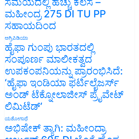
ಸಮಯದಲ್ಲಿ ಹೆಚ್ಚು ಕೆಲಸ –
ಮಹೀಂದ್ರ 275 DI TU PP
ಸಹಾಯದಿಂದ
ಅಗ್ರಿಪಿಡಿಯಾ
ಹೈಫಾ ಗುಂಪು ಭಾರತದಲ್ಲಿ
ಸಂಪೂರ್ಣ ಮಾಲೀಕತ್ವದ
ಉಪಕಂಪನಿಯನ್ನು ಪ್ರಾರಂಭಿಸಿದೆ:
‘ಹೈಫಾ ಇಂಡಿಯಾ ಫರ್ಟಿಲೈಜರ್ಸ್
ಅಂಡ್ ಟೆಕ್ನೋಲಾಜೀಸ್ ಪ್ರೈವೇಟ್
ಲಿಮಿಟೆಡ್’
ಯಶೋಗಾಥೆ
ಅಭಿಷೇಕ್ ತ್ಯಾಗಿ: ಮಹೀಂದ್ರಾ