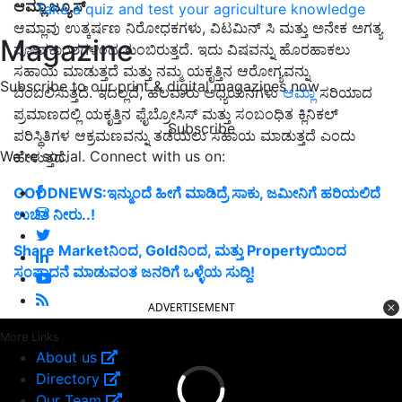
ಆಮ್ಲಾ ಜ್ಯೂಸ್
Take a quiz and test your agriculture knowledge
ಆಮ್ಲಾವು ಉತ್ಕರ್ಷಣ ನಿರೋಧಕಗಳು, ವಿಟಮಿನ್ ಸಿ ಮತ್ತು ಅನೇಕ ಅಗತ್ಯ
Magazine
ಪೋಷಕಾಂಶಗಳಿಂದ ತುಂಬಿರುತ್ತದೆ. ಇದು ವಿಷವನ್ನು ಹೊರಹಾಕಲು
ಸಹಾಯ ಮಾಡುತ್ತದೆ ಮತ್ತು ನಮ್ಮ ಯಕೃತ್ತಿನ ಆರೋಗ್ಯವನ್ನು
Subscribe to our print & digital magazines now
ಬೆಂಬಲಿಸುತ್ತದೆ. ಇದಲ್ಲದೆ, ಹಲವಾರು ಅಧ್ಯಯನಗಳು
ಆಮ್ಲಾ
ಸರಿಯಾದ
ಪ್ರಮಾಣದಲ್ಲಿ ಯಕೃತ್ತಿನ ಫೈಬ್ರೋಸಿಸ್ ಮತ್ತು ಸಂಬಂಧಿತ ಕ್ಲಿನಿಕಲ್
Subscribe
ಪರಿಸ್ಥಿತಿಗಳ ಆಕ್ರಮಣವನ್ನು ತಡೆಯಲು ಸಹಾಯ ಮಾಡುತ್ತದೆ ಎಂದು
We're social. Connect with us on:
ಹೇಳುತ್ತದೆ.
GOODNEWS:ಇನ್ಮುಂದೆ ಹೀಗೆ ಮಾಡಿದ್ರೆ ಸಾಕು, ಜಮೀನಿಗೆ ಹರಿಯಲಿದೆ
ಉಚಿತ ನೀರು..!
Share Marketನಿಂದ, Goldನಿಂದ, ಮತ್ತು Propertyಯಿಂದ
ಸಂಪಾದನೆ ಮಾಡುವಂತ ಜನರಿಗೆ ಒಳ್ಳೆಯ ಸುದ್ದಿ!
ADVERTISEMENT
More Links
About us
Directory
Our Team