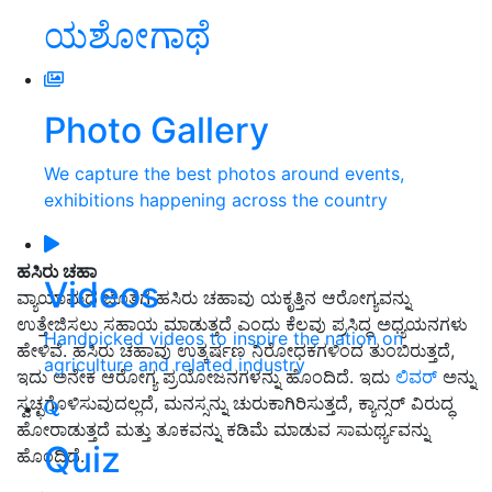
ಯಶೋಗಾಥೆ
Photo Gallery
We capture the best photos around events,
exhibitions happening across the country
ಹಸಿರು ಚಹಾ
Videos
ವ್ಯಾಯಾಮದ ಜೊತೆಗೆ ಹಸಿರು ಚಹಾವು ಯಕೃತ್ತಿನ ಆರೋಗ್ಯವನ್ನು
ಉತ್ತೇಜಿಸಲು ಸಹಾಯ ಮಾಡುತ್ತದೆ ಎಂದು ಕೆಲವು ಪ್ರಸಿದ್ಧ ಅಧ್ಯಯನಗಳು
Handpicked videos to inspire the nation on
ಹೇಳಿವೆ. ಹಸಿರು ಚಹಾವು ಉತ್ಕರ್ಷಣ ನಿರೋಧಕಗಳಿಂದ ತುಂಬಿರುತ್ತದೆ,
agriculture and related industry
ಇದು ಅನೇಕ ಆರೋಗ್ಯ ಪ್ರಯೋಜನಗಳನ್ನು ಹೊಂದಿದೆ. ಇದು
ಲಿವರ್
ಅನ್ನು
ಸ್ವಚ್ಛಗೊಳಿಸುವುದಲ್ಲದೆ, ಮನಸ್ಸನ್ನು ಚುರುಕಾಗಿರಿಸುತ್ತದೆ, ಕ್ಯಾನ್ಸರ್ ವಿರುದ್ಧ
ಹೋರಾಡುತ್ತದೆ ಮತ್ತು ತೂಕವನ್ನು ಕಡಿಮೆ ಮಾಡುವ ಸಾಮರ್ಥ್ಯವನ್ನು
Quiz
ಹೊಂದಿದೆ.