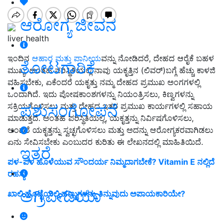
ಆರೋಗ್ಯ ಜೀವನ
liver health
ಇಂದಿನ
ಆಹಾರ ಮತ್ತು ಪಾನೀಯ
ವನ್ನು ನೋಡಿದರೆ, ದೇಹದ ಆರೈಕೆ ಬಹಳ
ತೋಟಗಾರಿಕೆ
ಮುಖ್ಯ, ಅಂತಹ ಪರಿಸ್ಥಿತಿಯಲ್ಲಿ ನಾವು ಯಕೃತ್ತಿನ (ಲಿವರ್)ಬಗ್ಗೆ ಹೆಚ್ಚು ಕಾಳಜಿ
ವಹಿಸಬೇಕು, ಏಕೆಂದರೆ ಯಕೃತ್ತು ನಮ್ಮ ದೇಹದ ಪ್ರಮುಖ ಅಂಗಗಳಲ್ಲಿ
ಒಂದಾಗಿದೆ. ಇದು ಪೋಷಕಾಂಶಗಳನ್ನು ನಿಯಂತ್ರಿಸಲು, ಕಿಣ್ವಗಳನ್ನು
ಪಶುಸಂಗೋಪನೆ
ಸಕ್ರಿಯಗೊಳಿಸಲು ಮತ್ತು ದೇಹದ ಇತರ ಪ್ರಮುಖ ಕಾರ್ಯಗಳಲ್ಲಿ ಸಹಾಯ
ಮಾಡುತ್ತದೆ. ಅಂತಹ ಪರಿಸ್ಥಿತಿಯಲ್ಲಿ, ಯಕೃತ್ತನ್ನು ನಿರ್ವಿಷಗೊಳಿಸಲು,
ಅಂದರೆ ಯಕೃತ್ತನ್ನು ಸ್ವಚ್ಛಗೊಳಿಸಲು ಮತ್ತು ಅದನ್ನು ಆರೋಗ್ಯಕರವಾಗಿಡಲು
ಏನು ಸೇವಿಸಬೇಕು ಎಂಬುದರ ಕುರಿತು ಈ ಲೇಖನದಲ್ಲಿ ಮಾಹಿತಿಯಿದೆ.
ಇತರೆ
ಪಳ-ಪಳ ಹೊಳೆಯುವ ಸೌಂದರ್ಯ ನಿಮ್ಮದಾಗಬೇಕೆ? Vitamin E ನಲ್ಲಿದೆ
ರಹಸ್ಯ.
ಅಗ್ರಿಪೀಡಿಯಾ
ಖಾಲಿ ಹೊಟ್ಟೆಯಲ್ಲಿ ಹಣ್ಣುಗಳನ್ನು ತಿನ್ನುವುದು ಅಪಾಯಕಾರಿಯೇ?