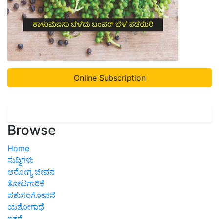
Online Subscription
Browse
Home
ಸುದ್ದಿಗಳು
ಆರೋಗ್ಯ ಜೀವನ
ತೋಟಗಾರಿಕೆ
ಪಶುಸಂಗೋಪನೆ
ಯಶೋಗಾಥೆ
ಇತರೆ