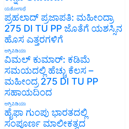
ಯಶೋಗಾಥೆ
ಪ್ರಹಲಾದ್ ಪ್ರಜಾಪತಿ: ಮಹೀಂದ್ರಾ
275 DI TU PP ಜೊತೆಗೆ ಯಶಸ್ಸಿನ
ಹೊಸ ಎತ್ತರಗಳಿಗೆ
ಅಗ್ರಿಪಿಡಿಯಾ
ವಿಮಲ್ ಕುಮಾರ್: ಕಡಿಮೆ
ಸಮಯದಲ್ಲಿ ಹೆಚ್ಚು ಕೆಲಸ –
ಮಹೀಂದ್ರ 275 DI TU PP
ಸಹಾಯದಿಂದ
ಅಗ್ರಿಪಿಡಿಯಾ
ಹೈಫಾ ಗುಂಪು ಭಾರತದಲ್ಲಿ
ಸಂಪೂರ್ಣ ಮಾಲೀಕತ್ವದ