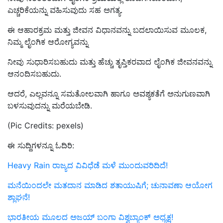
ಎಚ್ಚರಿಕೆಯನ್ನು ವಹಿಸುವುದು ಸಹ ಅಗತ್ಯ.
ಈ ಆಹಾರಕ್ರಮ ಮತ್ತು ಜೀವನ ವಿಧಾನವನ್ನು ಬದಲಾಯಿಸುವ ಮೂಲಕ,
ನಿಮ್ಮ ಲೈಂಗಿಕ ಆರೋಗ್ಯವನ್ನು
ನೀವು ಸುಧಾರಿಸಬಹುದು ಮತ್ತು ಹೆಚ್ಚು ತೃಪ್ತಿಕರವಾದ ಲೈಂಗಿಕ ಜೀವನವನ್ನು
ಆನಂದಿಸಬಹುದು.
ಆದರೆ, ಎಲ್ಲವನ್ನೂ ಸಮತೋಲವಾಗಿ ಹಾಗೂ ಅವಶ್ಯಕತೆಗೆ ಅನುಗುಣವಾಗಿ
ಬಳಸುವುದನ್ನು ಮರೆಯಬೇಡಿ.
(Pic Credits: pexels)
ಈ ಸುದ್ದಿಗಳನ್ನೂ ಓದಿರಿ:
Heavy Rain ರಾಜ್ಯದ ವಿವಿಧೆಡೆ ಮಳೆ ಮುಂದುವರಿದಿದೆ!
ಮನೆಯಿಂದಲೇ ಮತದಾನ‌ ಮಾಡಿದ ಶತಾಯುಷಿಗೆ; ಚುನಾವಣಾ ಆಯೋಗ
ಶ್ಲಾಘನೆ!
ಭಾರತೀಯ ಮೂಲದ ಅಜಯ್ ಬಂಗಾ ವಿಶ್ವಬ್ಯಾಂಕ್‌ ಅಧ್ಯಕ್ಷ!