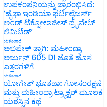
ಉಪಕಂಪನಿಯನ್ನು ಪ್ರಾರಂಭಿಸಿದೆ:
‘ಹೈಫಾ ಇಂಡಿಯಾ ಫರ್ಟಿಲೈಜರ್ಸ್
ಅಂಡ್ ಟೆಕ್ನೋಲಾಜೀಸ್ ಪ್ರೈವೇಟ್
ಲಿಮಿಟೆಡ್’
ಯಶೋಗಾಥೆ
ಅಭಿಷೇಕ್ ತ್ಯಾಗಿ: ಮಹೀಂದ್ರಾ
ಅರ್ಜುನ್ 605 DI ಜೊತೆ ಹೊಸ
ಎತ್ತರಗಳಿಗೆ
ಯಶೋಗಾಥೆ
ಯೋಗೇಶ್ ಭೂತಡಾ: ಗೋಸಂರಕ್ಷಣೆ
ಮತ್ತು ಮಹೀಂದ್ರಾ ಟ್ರ್ಯಾಕ್ಟರ್ ಮೂಲಕ
ಯಶಸ್ಸಿನ ಕಥೆ