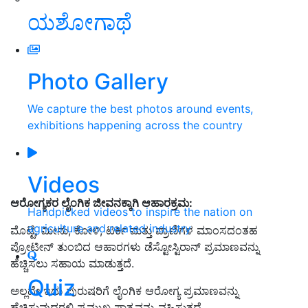
ಯಶೋಗಾಥೆ
Photo Gallery
We capture the best photos around events,
exhibitions happening across the country
Videos
ಆರೋಗ್ಯಕರ ಲೈಂಗಿಕ ಜೀವನಕ್ಕಾಗಿ ಆಹಾರಕ್ರಮ:
Handpicked videos to inspire the nation on
agriculture and related industry
ಮೊಟ್ಟೆ, ಮೀನು, ಕೋಳಿ, ಟರ್ಕಿ
ಮತ್ತು ಪ್ರಾಣಿಗಳ ಮಾಂಸದಂತಹ
ಪ್ರೋಟೀನ್ ತುಂಬಿದ ಆಹಾರಗಳು ಡೆಸ್ಟೋಸ್ಟಿರಾನ್ ಪ್ರಮಾಣವನ್ನು
ಹೆಚ್ಚಿಸಲು ಸಹಾಯ ಮಾಡುತ್ತದೆ
.
Quiz
ಅಲ್ಲದೇ ಇದು ಪುರುಷರಿಗೆ ಲೈಂಗಿಕ ಆರೋಗ್ಯ ಪ್ರಮಾಣವನ್ನು
ಹೆಚ್ಚಿಸುವುದರಲ್ಲಿ ಪ್ರಮುಖ ಪಾತ್ರವನ್ನು ವಹಿಸುತ್ತದೆ
.