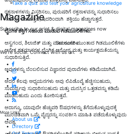
Take a quiz and test your agriculture knowledge
ರಕ್ತನಾಳಗಳನ್ನು ವಿಸ್ತರಿಸಲು
, ಪುರುಷರಿಗೆ ರಕ್ತನಾಳವನ್ನು ಸುಧಾರಿಸಲು
Magazine
ಸಹಾಯ ಮಾಡುತ್ತದೆ, ಇದರಿಂದಾಗಿ ಶಕ್ತಿಯು ಹೆಚ್ಚಾಗುತ್ತದೆ.
Subscribe to our print & digital magazines now
ಲೈಂಗಿಕ ಶಕ್ತಿಗೆ ಸಹಾಯ ಮಾಡುವ ಗಿಡಮೂಲಿಕೆಗಳು:
Subscribe
ಅಸ್ವಗಂದ, ಶಿಲಾಜಿತ್ ಮತ್ತು ಮಕಾ
ರೂಟ್ ಮುಂತಾದ ಗಿಡಮೂಲಿಕೆಗಳು
ಅನೇಕ ಶತಮಾನಗಳ ಲೈಂಗಿಕ ಆರೋಗ್ಯ ಮತ್ತು ಕಾರ್ಯಕ್ಷಮತೆಯನ್ನು
We're social. Connect with us on:
ಸುಧಾರಿಸುತ್ತಿವೆ.
ಅವುಗಳನ್ನು ಬೆಂಬಲಿಸುವ ವಿಜ್ಞಾನದ ಪುರಾವೆಗಳು ಕಡಿಮೆಯಾಗಿವೆ
.
ಆದರೆ ಕೆಲವು ಅಧ್ಯಯನಗಳು ಅವು ಲಿಪಿಡೊವೈ ಹೆಚ್ಚಿಸಬಹುದು,
ಸಾಮರ್ಥ್ಯವು ಸುಧಾರಿಸಬಹುದು ಮತ್ತು ಮನಸ್ಸಿನ ಒತ್ತಡವನ್ನು ಕಡಿಮೆ
ಮಾಡಬಹುದು ಎಂದು ತೋರಿಸುತ್ತವೆ.
ಆದಾಗ್ಯೂ, ಯಾವುದೇ ಹೆಚ್ಚುವರಿ ಔಷಧಗಳನ್ನು ತೆಗೆದುಕೊಳ್ಳುವುದಕ್ಕೆ
More Links
ಮುಂಚಿತವಾಗಿ ಒಮ್ಮೆ ವೈದ್ಯರನ್ನು ಸಂಪರ್ಕಿಸಿ ಮಾಹಿತಿ ಪಡೆದುಕೊಳ್ಳುವುದು
About us
ಅವಶ್ಯ.
Directory
Our Team
ಏಕೆಂದರೆ ಅವು ಇತರ ಔಷಧಿಗಳೊಂದಿಗೆ ಪರಿಣಾಮ ಬೀರುವ ಸಾಧ್ಯತೆ