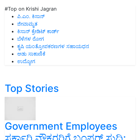
#Top on Krishi Jagran
ಪಿ.ಎಂ. ಕಿಸಾನ್
ಜೀವಾಮೃತ
ಕಿಸಾನ್ ಕ್ರೇಡಿಟ್ ಕಾರ್ಡ್
ಬೆಳೆಗಳ ರೋಗ
ಕೃಷಿ ಯಂತ್ರೋಪಕರಣಗಳ ಸಹಾಯಧನ
ಆಡು ಸಾಕಾಣಿಕೆ
ಉದ್ಯೋಗ
Top Stories
Government Employees
ಸರ್ಕಾರಿ ನೌಕರರಿಗೆ ಬಂಪರ್‌ ಸುದ್ದಿ: