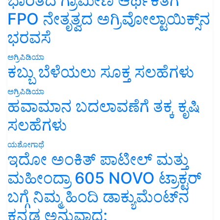
ಭಾರತದ ಗ್ರಾಮೀಣ ಆರ್ಥಿಕತೆಗೆ
FPO ನೇತೃತ್ವದ ಅಗ್ರಿವೋಲ್ಟಾಯಿಕ್ಸ್‌ನ
ಭರವಸೆ
ಅಗ್ರಿಪಿಡಿಯಾ
ಕಬ್ಬು ಬೆಳೆಯಲು ಸೂಕ್ತ ಸಲಹೆಗಳು
ಅಗ್ರಿಪಿಡಿಯಾ
ಹವಾಮಾನ ಬದಲಾವಣೆಗೆ ತಕ್ಕ ಕೃಷಿ
ಸಲಹೆಗಳು
ಯಶೋಗಾಥೆ
ಇದೋ ಅಂಕಿತ್ ಪಾಟೀಲ್ ಮತ್ತು
ಮಹೀಂದ್ರಾ 605 NOVO ಟ್ರಾಕ್ಟರ್
ಬಗ್ಗೆ ನಿಮ್ಮ ಹಿಂದಿ ಡಾಕ್ಯುಮೆಂಟ್‌ನ
ಕನ್ನಡ ಅನುವಾದ: