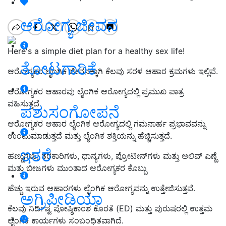
ಆರೋಗ್ಯ ಜೀವನ
Here's a simple diet plan for a healthy sex life!
ತೋಟಗಾರಿಕೆ
ಆರೋಗ್ಯಕರ ಲೈಂಗಿಕ ಜೀವನಕ್ಕಾಗಿ ಕೆಲವು ಸರಳ
ಆಹಾರ ಕ್ರಮ
ಗಳು ಇಲ್ಲಿವೆ.
ಆರೋಗ್ಯಕರ ಆಹಾರವು
ಲೈಂಗಿಕ ಆರೋಗ್ಯದಲ್ಲಿ ಪ್ರಮುಖ ಪಾತ್ರ
ವಹಿಸುತ್ತದೆ.
ಪಶುಸಂಗೋಪನೆ
ಆರೋಗ್ಯಕರ ಆಹಾರ ಲೈಂಗಿಕ ಆರೋಗ್ಯದಲ್ಲಿ ಗಮನಾರ್ಹ ಪ್ರಭಾವವನ್ನು
ಉಂಟುಮಾಡುತ್ತದೆ ಮತ್ತು ಲೈಂಗಿಕ ಶಕ್ತಿಯನ್ನು ಹೆಚ್ಚಿಸುತ್ತದೆ.
ಇತರೆ
ಹಣ್ಣುಗಳು, ತರಕಾರಿಗಳು,
ಧಾನ್ಯಗಳು
, ಪ್ರೋಟೀನ್‌ಗ
ಳು ಮತ್ತು ಅಲಿವ್ ಎಣ್ಣೆ
ಮತ್ತು ಬೀಜಗಳು ಮುಂತಾದ ಆರೋಗ್ಯಕರ ಕೊಬ್ಬು
ಹೆಚ್ಚು ಇರುವ ಆಹಾರಗಳು ಲೈಂಗಿಕ ಆರೋಗ್ಯ
ವನ್ನು ಉತ್ತೇಜಿಸುತ್ತವೆ.
ಅಗ್ರಿಪೀಡಿಯಾ
ಕೆಲವು ನಿರ್ದಿಷ್ಟ
ಪೋಷ್ಠಿಕಾಂಶ ಕೊರತೆ (
ED) ಮತ್ತು ಪುರುಷರಲ್ಲಿ ಉತ್ತಮ
ಲೈಂಗಿಕ ಕಾರ್ಯಗಳು ಸಂಬಂಧಿತವಾಗಿದೆ.