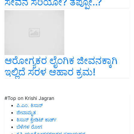
ಸೇವನೆ ಸರಿಯೋ? ತಪ್ಪೋ..?
ಆರೋಗ್ಯಕರ ಲೈಂಗಿಕ ಜೀವನಕ್ಕಾಗಿ
ಇಲ್ಲಿದೆ ಸರಳ ಆಹಾರ ಕ್ರಮ!
#Top on Krishi Jagran
ಪಿ.ಎಂ. ಕಿಸಾನ್
ಜೀವಾಮೃತ
ಕಿಸಾನ್ ಕ್ರೇಡಿಟ್ ಕಾರ್ಡ್
ಬೆಳೆಗಳ ರೋಗ