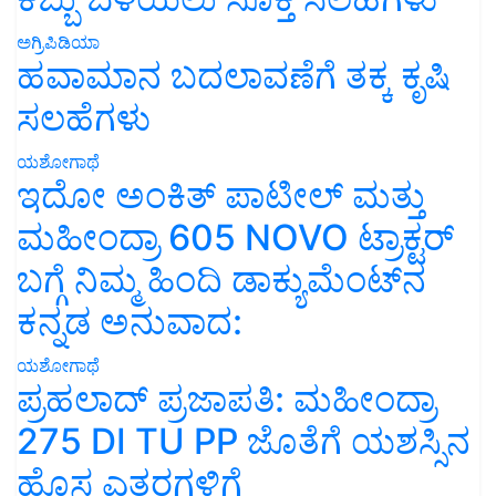
ಅಗ್ರಿಪಿಡಿಯಾ
ಹವಾಮಾನ ಬದಲಾವಣೆಗೆ ತಕ್ಕ ಕೃಷಿ
ಸಲಹೆಗಳು
ಯಶೋಗಾಥೆ
ಇದೋ ಅಂಕಿತ್ ಪಾಟೀಲ್ ಮತ್ತು
ಮಹೀಂದ್ರಾ 605 NOVO ಟ್ರಾಕ್ಟರ್
ಬಗ್ಗೆ ನಿಮ್ಮ ಹಿಂದಿ ಡಾಕ್ಯುಮೆಂಟ್‌ನ
ಕನ್ನಡ ಅನುವಾದ:
ಯಶೋಗಾಥೆ
ಪ್ರಹಲಾದ್ ಪ್ರಜಾಪತಿ: ಮಹೀಂದ್ರಾ
275 DI TU PP ಜೊತೆಗೆ ಯಶಸ್ಸಿನ
ಹೊಸ ಎತ್ತರಗಳಿಗೆ