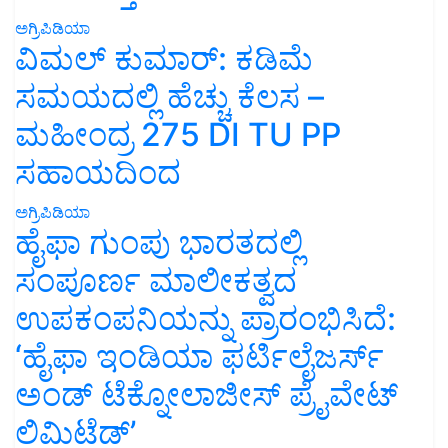
ಅಗ್ರಿಪಿಡಿಯಾ
ವಿಮಲ್ ಕುಮಾರ್: ಕಡಿಮೆ
ಸಮಯದಲ್ಲಿ ಹೆಚ್ಚು ಕೆಲಸ –
ಮಹೀಂದ್ರ 275 DI TU PP
ಸಹಾಯದಿಂದ
ಅಗ್ರಿಪಿಡಿಯಾ
ಹೈಫಾ ಗುಂಪು ಭಾರತದಲ್ಲಿ
ಸಂಪೂರ್ಣ ಮಾಲೀಕತ್ವದ
ಉಪಕಂಪನಿಯನ್ನು ಪ್ರಾರಂಭಿಸಿದೆ:
‘ಹೈಫಾ ಇಂಡಿಯಾ ಫರ್ಟಿಲೈಜರ್ಸ್
ಅಂಡ್ ಟೆಕ್ನೋಲಾಜೀಸ್ ಪ್ರೈವೇಟ್
ಲಿಮಿಟೆಡ್’