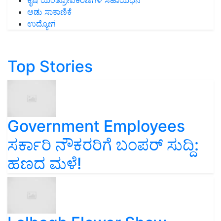
ಕೃಷಿ ಯಂತ್ರೋಪಕರಣಗಳ ಸಹಾಯಧನ
ಆಡು ಸಾಕಾಣಿಕೆ
ಉದ್ಯೋಗ
Top Stories
Government Employees
ಸರ್ಕಾರಿ ನೌಕರರಿಗೆ ಬಂಪರ್‌ ಸುದ್ದಿ:
ಹಣದ ಮಳೆ!