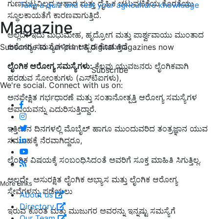
ಗುಣಮಟ್ಟವಿಲ್ಲದ ಆಹಾರ ಮತ್ತು ದೈಹಿಕ ಚಟುವಟಿಕೆಯ ಕೊರತೆಯು
Take a quiz and test your agriculture knowledge
ಸ್ಥೂಲಕಾಯತೆಗೆ ಕಾರಣವಾಗುತ್ತಿದೆ.
Magazine
ಅಲ್ಲದೇ ಇದು ಮಧುಮೇಹ, ಹೃದ್ರೋಗ ಮತ್ತು ಪಾರ್ಶ್ವವಾಯು ಮುಂತಾದ
ಆರೋಗ್ಯ ಸಮಸ್ಯೆಗಳಿಗೂ ಆಸ್ಪದ ಕೊಡುತ್ತಿದೆ.
Subscribe to our print & digital magazines now
ಲೈಂಗಿಕ ಆರೋಗ್ಯ ಸಮಸ್ಯೆಗಳು:
ಕೆಲವು ಯುವಜನರು ಲೈಂಗಿಕವಾಗಿ
Subscribe
ಹರಡುವ ಸೋಂಕುಗಳು (ಎಸ್‌ಟಿಐಗಳು),
We're social. Connect with us on:
ಅನಪೇಕ್ಷಿತ ಗರ್ಭಧಾರಣೆ ಮತ್ತು ಸಂತಾನೋತ್ಪತ್ತಿ ಆರೋಗ್ಯ ಸಮಸ್ಯೆಗಳ
ಅಪಾಯವನ್ನು ಎದುರಿಸುತ್ತಿದ್ದಾರೆ.
ಇತ್ತೀಚಿನ ದಿನಗಳಲ್ಲಿ ಮೊಬೈಲ್‌ ಹಾಗೂ ಮುಂದುವರಿದ ತಂತ್ರಜ್ಞಾನ ಯುವ
ಸಮೂಹಕ್ಕೆ ನೆರವಾಗಿದ್ದರೂ,
ಲೈಂಗಿಕ ವಿಷಯಕ್ಕೆ ಸಂಬಂಧಿಸಿದಂತೆ ಅವರಿಗೆ ಸೂಕ್ತ ಮಾಹಿತಿ ಸಿಗುತ್ತಿಲ್ಲ.
ಅಲ್ಲದೇ ಅಸುರಕ್ಷಿತ ಲೈಂಗಿಕ ಅಭ್ಯಾಸ ಮತ್ತು ಲೈಂಗಿಕ ಆರೋಗ್ಯ
More Links
ಸೇವೆಗಳನ್ನು ಪಡೆಯಲು
About us
Directory
ಇರುವ ಕೊರತೆ ಮತ್ತು ಮುಜುಗರ ಅವರನ್ನು ಇನ್ನಷ್ಟು ಸಮಸ್ಯೆಗೆ
Our Team