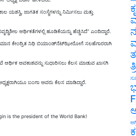
ಯಶಸ್ವಿ, ಜಾಗತಿಕ ಸಂಸ್ಥೆಗಳನ್ನು ನಿರ್ಮಿಸಲು ಮತ್ತು
ಕ
ವ
್ಧಿಶೀಲ ಆರ್ಥಿಕತೆಗಳಲ್ಲಿ ಹೂಡಿಕೆಯನ್ನು ಹೆಚ್ಚಿಸಿದೆ” ಎಂದಿದ್ದಾರೆ.
ನ
ಾನ ಕೇಂದ್ರಿತ ನಿಧಿ ಬಿಯಾಂಡ್‌ನೆಟ್‌ಝೀರೋಗೆ ಸಲಹೆಗಾರರಾಗಿ
ಮ
ತ
ವೆ ಆರ್ಥಿಕ ಅವಕಾಶವನ್ನು ಸುಧಾರಿಸಲು ಕೆಲಸ ಮಾಡುವ ಖಾಸಗಿ
ತ
ಧ್ಯಕ್ಷರಾಗಿಯೂ ಬಂಗಾ ಅವರು ಕೆಲಸ ಮಾಡಿದ್ದಾರೆ.
ಸುದ
ಭ
F
ಅ
in is the president of the World Bank!
ಅಗ
ಕ