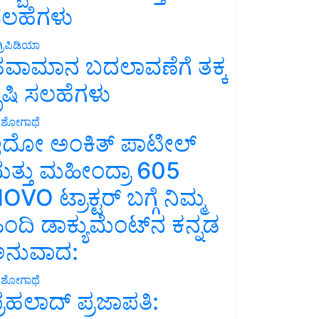
ಲಹೆಗಳು
್ರಿಪಿಡಿಯಾ
ವಾಮಾನ ಬದಲಾವಣೆಗೆ ತಕ್ಕ
ೃಷಿ ಸಲಹೆಗಳು
ಶೋಗಾಥೆ
ದೋ ಅಂಕಿತ್ ಪಾಟೀಲ್
ತ್ತು ಮಹೀಂದ್ರಾ 605
OVO ಟ್ರಾಕ್ಟರ್ ಬಗ್ಗೆ ನಿಮ್ಮ
ಿಂದಿ ಡಾಕ್ಯುಮೆಂಟ್‌ನ ಕನ್ನಡ
ನುವಾದ:
ಶೋಗಾಥೆ
್ರಹಲಾದ್ ಪ್ರಜಾಪತಿ: