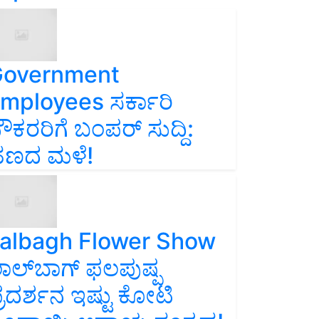
overnment
mployees ಸರ್ಕಾರಿ
ೌಕರರಿಗೆ ಬಂಪರ್‌ ಸುದ್ದಿ:
ಣದ ಮಳೆ!
albagh Flower Show
ಾಲ್‌ಬಾಗ್ ಫಲಪುಷ್ಪ
್ರದರ್ಶನ ಇಷ್ಟು ಕೋಟಿ