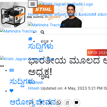
Home
ಸುದ್ದಿಗಳು
ಆರೋಗ್ಯ ಜೀವನ
ತೋಟಗಾರಿಕೆ
ಪಶುಸ
ಕನ್ನಡ
ಸುದ್ದಿಗಳು
MFOI 202
ಭಾರತೀಯ ಮೂಲದ ಅಜಯ್
ಅಧ್ಯಕ್ಷ!
ಸುದ್ದಿಗಳು
Hitesh
Updated on: 4 May, 2023 5:21 PM I
ಆರೋಗ್ಯ ಜೀವನ