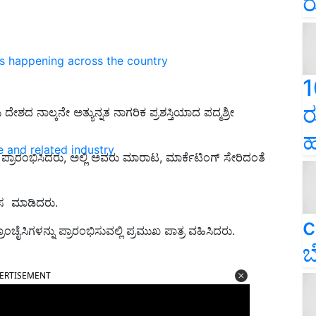
ರ
ns happening across the country
1
ರ
ೇಶದ ನಾಲ್ಕನೇ ಅತ್ಯುನ್ನತ ನಾಗರಿಕ ಪ್ರಶಸ್ತಿಯಾದ ಪದ್ಮಶ್ರೀ
ಹ
e and related industry
 ಪ್ರಾರಂಭಿಸಿದರು, ಅಲ್ಲಿ ಅವರು ಮಾರಾಟ, ಮಾರ್ಕೆಟಿಂಗ್ ಸೇರಿದಂತೆ
ಲಸ ಮಾಡಿದರು.
c
ಚೈಸಿಗಳನ್ನು ಪ್ರಾರಂಭಿಸುವಲ್ಲಿ ಪ್ರಮುಖ ಪಾತ್ರ ವಹಿಸಿದರು.
ಬ
ERTISEMENT