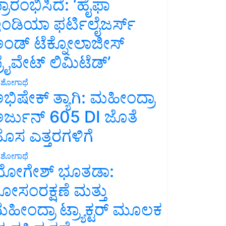
್ರಾರಂಭಿಸಿದೆ: ‘ಹೈಫಾ
ಂಡಿಯಾ ಫರ್ಟಿಲೈಜರ್ಸ್
ಂಡ್ ಟೆಕ್ನೋಲಾಜೀಸ್
್ರೈವೇಟ್ ಲಿಮಿಟೆಡ್’
ಶೋಗಾಥೆ
ಭಿಷೇಕ್ ತ್ಯಾಗಿ: ಮಹೀಂದ್ರಾ
ರ್ಜುನ್ 605 DI ಜೊತೆ
ೊಸ ಎತ್ತರಗಳಿಗೆ
ಶೋಗಾಥೆ
ೋಗೇಶ್ ಭೂತಡಾ:
ೋಸಂರಕ್ಷಣೆ ಮತ್ತು
ಹೀಂದ್ರಾ ಟ್ರ್ಯಾಕ್ಟರ್ ಮೂಲಕ