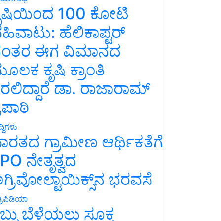
ೃಷಿಯಿಂದ 100 ಕೋಟಿ
ಹಿವಾಟು: ಹೆಲಿಕಾಪ್ಟರ್
ಂತರ ಈಗ ವಿಮಾನದ
ೂಲಕ ಕೃಷಿ ಕ್ರಾಂತಿ
ರಲಿದ್ದಾರೆ ಡಾ. ರಾಜಾರಾಮ್
್ರಿಪಾಠಿ
್ದಿಗಳು
ಾರತದ ಗ್ರಾಮೀಣ ಆರ್ಥಿಕತೆಗೆ
PO ನೇತೃತ್ವದ
ಗ್ರಿವೋಲ್ಟಾಯಿಕ್ಸ್‌ನ ಭರವಸೆ
್ರಿಪಿಡಿಯಾ
ಬ್ಬು ಬೆಳೆಯಲು ಸೂಕ್ತ