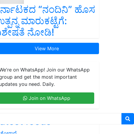
ರ್ನಾಟಕದ “ನಂದಿನಿ” ಹೊಸ
ತ್ಪನ್ನ ಮಾರುಕಟ್ಟೆಗೆ:
ಿಶೇಷತೆ ನೋಡಿ!
View More
We're on WhatsApp! Join our WhatsApp
group and get the most important
updates you need. Daily.
Join on WhatsApp
atest feeds
ಶೋಗಾಥೆ