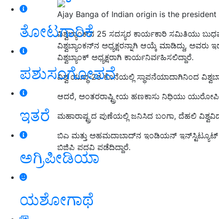
Ajay Banga of Indian origin is the president
ತೋಟಗಾರಿಕೆ
ವಿಶ್ವಬ್ಯಾಂಕ್‌ನ 25 ಸದಸ್ಯರ ಕಾರ್ಯಕಾರಿ ಸಮಿತಿಯ
ವಿಶ್ವಬ್ಯಾಂಕನ್‌ನ ಅಧ್ಯಕ್ಷರನ್ನಾಗಿ ಆಯ್ಕೆ ಮಾಡಿದ್ದು, 
ವಿಶ್ವಬ್ಯಾಂಕ್ ಅಧ್ಯಕ್ಷರಾಗಿ ಕಾರ್ಯನಿರ್ವಹಿಸಲಿದ್ದಾರೆ.
ಪಶುಸಂಗೋಪನೆ
ವಿಶ್ವ ಯುದ್ಧ-2ರ ಕೊನೆಯಲ್ಲಿ ಸ್ಥಾಪನೆಯಾದಾಗಿನಿಂದ ವಿಶ್ವಬ
ಆದರೆ, ಅಂತರರಾಷ್ಟ್ರೀಯ ಹಣಕಾಸು ನಿಧಿಯು ಯುರೋಪಿಯನ್
ಇತರೆ
ಮಹಾರಾಷ್ಟ್ರದ ಪುಣೆಯಲ್ಲಿ ಜನಿಸಿದ ಬಂಗಾ, ದೆಹಲಿ ವಿಶ್ವವಿದ್ಯ
ಬಿಎ ಮತ್ತು ಅಹಮದಾಬಾದ್‌ನ ಇಂಡಿಯನ್ ಇನ್‌ಸ್ಟಿಟ್ಯೂಟ್ 
ಬಿಜಿಪಿ ಪದವಿ ಪಡೆದಿದ್ದಾರೆ.
ಅಗ್ರಿಪೀಡಿಯಾ
ಯಶೋಗಾಥೆ