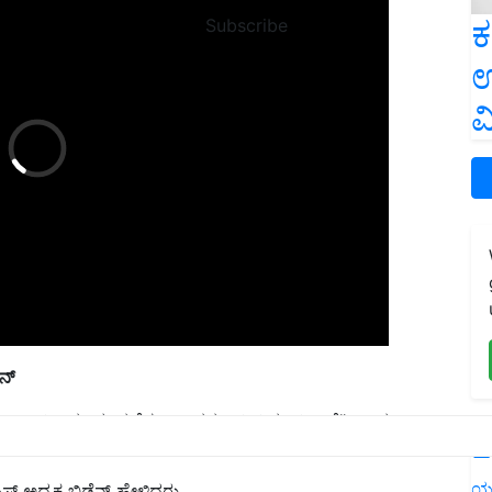
ಕ
Subscribe
ಉ
ವ
ನ್
ಯಾಂಕ್ ಅನ್ನು ಮುನ್ನಡೆಸಲು ಅನನ್ಯವಾಗಿ ಸಿದ್ಧರಾಗಿದ್ದಾರೆ” ಎಂದು
L
 ಅಧ್ಯಕ್ಷ ಬಿಡೆನ್ ಹೇಳಿದರು.
ಯ