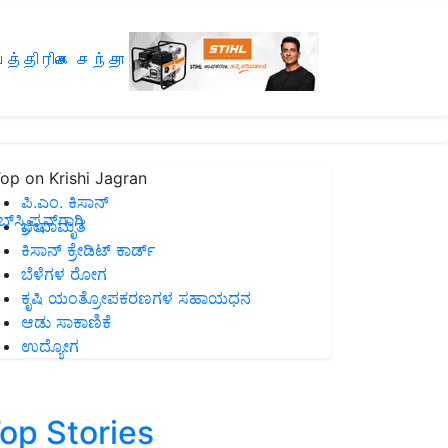
த்திரிகை சந்தா
op on Krishi Jagran
ಪಿ.ಎಂ. ಕಿಸಾನ್
ಸ್ಕ್ರಿಪ್ಷನ್‌ಗಾಗಿ
ಜೀವಾಮೃತ
ಕಿಸಾನ್ ಕ್ರೇಡಿಟ್ ಕಾರ್ಡ್
ಬೆಳೆಗಳ ರೋಗ
ಕೃಷಿ ಯಂತ್ರೋಪಕರಣಗಳ ಸಹಾಯಧನ
ಆಡು ಸಾಕಾಣಿಕೆ
ಉದ್ಯೋಗ
op Stories