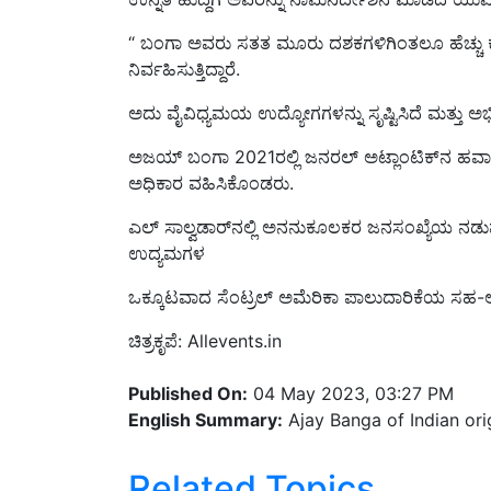
“ ಬಂಗಾ ಅವರು ಸತತ ಮೂರು ದಶಕಗಳಿಗಿಂತಲೂ ಹೆಚ್ಚು ಕಾಲ 
ನಿರ್ವಹಿಸುತ್ತಿದ್ದಾರೆ.
ಅದು ವೈವಿಧ್ಯಮಯ ಉದ್ಯೋಗಗಳನ್ನು ಸೃಷ್ಟಿಸಿದೆ ಮತ್ತು ಅಭಿವೃದ
ಅಜಯ್ ಬಂಗಾ 2021ರಲ್ಲಿ ಜನರಲ್ ಅಟ್ಲಾಂಟಿಕ್‌ನ ಹವಾಮ
ಅಧಿಕಾರ ವಹಿಸಿಕೊಂಡರು.
ಎಲ್ ಸಾಲ್ವಡಾರ್‌ನಲ್ಲಿ ಅನನುಕೂಲಕರ ಜನಸಂಖ್ಯೆಯ ನಡು
ಉದ್ಯಮಗಳ
ಒಕ್ಕೂಟವಾದ ಸೆಂಟ್ರಲ್ ಅಮೆರಿಕಾ ಪಾಲುದಾರಿಕೆಯ ಸಹ-ಅ
ಚಿತ್ರಕೃಪೆ: Allevents.in
Published On:
04 May 2023, 03:27 PM
English Summary:
Ajay Banga of Indian orig
Related Topics