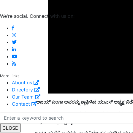
We're social. Connect with us on:
More Links
About us
Directory
ಅಜಯ್ ಬಂಗಾ ಅವರನ್ನು ಶ್ಲಾಘಿಸಿದ ಯುಎಸ್ ಅಧ್ಯಕ್ಷ ಬಿಡೆ
Our Team
Contact
ಬಂಗಾ ಅವರು “ಇತಿಹಾಸದ ಈ ನಿರ್ಣಾಯಕ ಕ್ಷಣದಲ್ಲಿ ವಿಶ್ವ ಬ್
ಫೆಬ್ರವರಿಯಲ್ಲಿ ವಿಶ್ವಬ್ಯಾಂಕ್‌ನ
ಉನ್ನತ ಹುದ್ದೆಗೆ ಅವರನ್ನು ನಾಮನಿರ್ದೇಶನ ಮಾಡಿದ ಯುಎಸ್
CLOSE