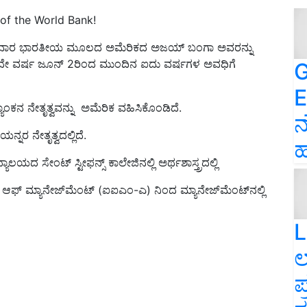
 of the World Bank!
ು ಬುಧವಾರ ಭಾರತೀಯ ಮೂಲದ ಅಮೆರಿಕದ ಅಜಯ್ ಬಂಗಾ ಅವರನ್ನು
ಅವರು ಇದೇ ವರ್ಷ ಜೂನ್‌ 2ರಿಂದ ಮುಂದಿನ ಐದು ವರ್ಷಗಳ ಅವಧಿಗೆ
G
E
್ಯಾಂಕನ ನೇತೃತ್ವವನ್ನು ಅಮೆರಿಕ ವಹಿಸಿಕೊಂಡಿದೆ.
ನ
ನರ ನೇತೃತ್ವದಲ್ಲಿದೆ.
ಹ
ಾಲಯದ ಸೇಂಟ್ ಸ್ಟೀಫನ್ಸ್ ಕಾಲೇಜಿನಲ್ಲಿ ಅರ್ಥಶಾಸ್ತ್ರದಲ್ಲಿ
ಆಫ್ ಮ್ಯಾನೇಜ್‌ಮೆಂಟ್ (ಐಐಎಂ-ಎ) ನಿಂದ ಮ್ಯಾನೇಜ್‌ಮೆಂಟ್‌ನಲ್ಲಿ
L
ಲ
ಪ