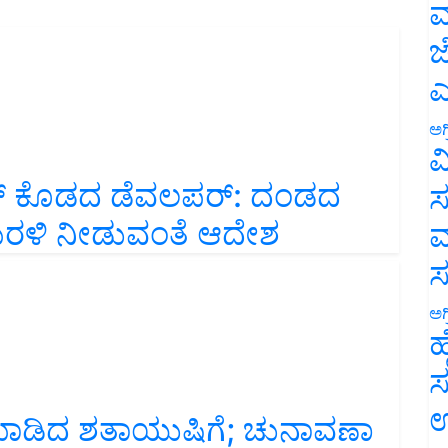
ಮ
ಜ
ಎ
ಅಗ
ವ
‌ ಕೊಡದ ಡೆವಲಪರ್‌: ದಂಡದ
ಸ
 ಮರಳಿ ನೀಡುವಂತೆ ಆದೇಶ
ಮ
ಅಗ
ಹ
ಸ
ಡಿದ ಶತಾಯುಷಿಗೆ; ಚುನಾವಣಾ
ಉ