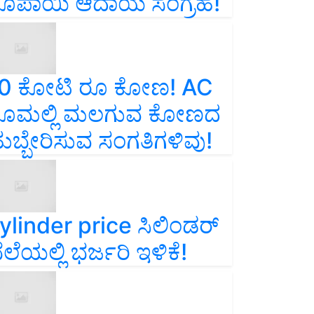
ೂಪಾಯಿ ಆದಾಯ ಸಂಗ್ರಹ!
0 ಕೋಟಿ ರೂ ಕೋಣ! AC
ೂಮಲ್ಲಿ ಮಲಗುವ ಕೋಣದ
ುಬ್ಬೇರಿಸುವ ಸಂಗತಿಗಳಿವು!
ylinder price ಸಿಲಿಂಡರ್‌
ೆಲೆಯಲ್ಲಿ ಭರ್ಜರಿ ಇಳಿಕೆ!