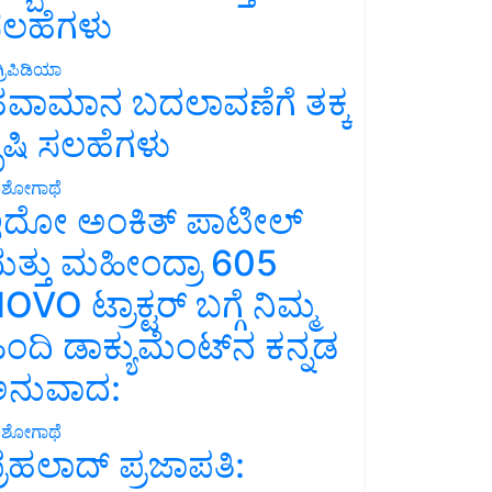
ಲಹೆಗಳು
್ರಿಪಿಡಿಯಾ
ವಾಮಾನ ಬದಲಾವಣೆಗೆ ತಕ್ಕ
ೃಷಿ ಸಲಹೆಗಳು
ಶೋಗಾಥೆ
ದೋ ಅಂಕಿತ್ ಪಾಟೀಲ್
ತ್ತು ಮಹೀಂದ್ರಾ 605
OVO ಟ್ರಾಕ್ಟರ್ ಬಗ್ಗೆ ನಿಮ್ಮ
ಿಂದಿ ಡಾಕ್ಯುಮೆಂಟ್‌ನ ಕನ್ನಡ
ನುವಾದ:
ಶೋಗಾಥೆ
್ರಹಲಾದ್ ಪ್ರಜಾಪತಿ: