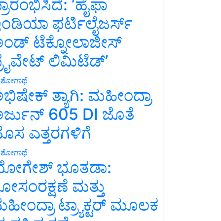
್ರಾರಂಭಿಸಿದೆ: ‘ಹೈಫಾ
ಂಡಿಯಾ ಫರ್ಟಿಲೈಜರ್ಸ್
ಂಡ್ ಟೆಕ್ನೋಲಾಜೀಸ್
್ರೈವೇಟ್ ಲಿಮಿಟೆಡ್’
ಶೋಗಾಥೆ
ಭಿಷೇಕ್ ತ್ಯಾಗಿ: ಮಹೀಂದ್ರಾ
ರ್ಜುನ್ 605 DI ಜೊತೆ
ೊಸ ಎತ್ತರಗಳಿಗೆ
ಶೋಗಾಥೆ
ೋಗೇಶ್ ಭೂತಡಾ:
ೋಸಂರಕ್ಷಣೆ ಮತ್ತು
ಹೀಂದ್ರಾ ಟ್ರ್ಯಾಕ್ಟರ್ ಮೂಲಕ