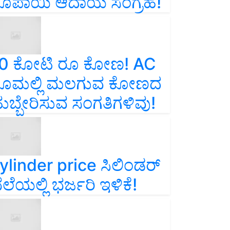
ೂಪಾಯಿ ಆದಾಯ ಸಂಗ್ರಹ!
0 ಕೋಟಿ ರೂ ಕೋಣ! AC
ೂಮಲ್ಲಿ ಮಲಗುವ ಕೋಣದ
ುಬ್ಬೇರಿಸುವ ಸಂಗತಿಗಳಿವು!
ylinder price ಸಿಲಿಂಡರ್‌
ೆಲೆಯಲ್ಲಿ ಭರ್ಜರಿ ಇಳಿಕೆ!