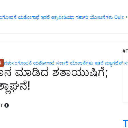
ಂಗೋಪನೆ
ಯಶೋಗಾಥೆ
ಇತರೆ
ಅಗ್ರಿಪೀಡಿಯಾ
ಸರ್ಕಾರಿ ಯೋಜನೆಗಳು
Quiz
ப
#T
4
ಪಶುಸಂಗೋಪನೆ
ಯಶೋಗಾಥೆ
ಸರ್ಕಾರಿ ಯೋಜನೆಗಳು
ಇತರೆ
ಮ್ಯಾಗಜಿನ್‌ ಸಬ್‌
‌ ಮಾಡಿದ ಶತಾಯುಷಿಗೆ;
ಲಾಘನೆ!
ST
T