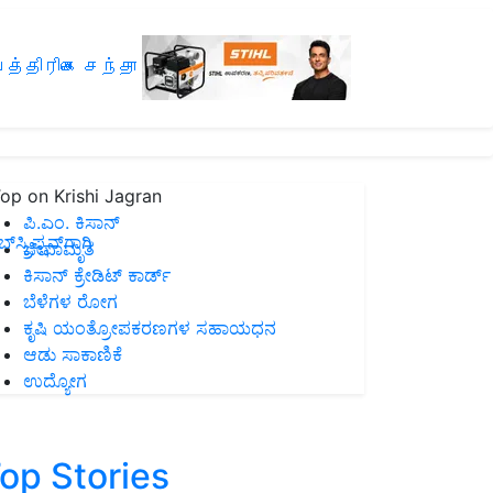
த்திரிகை சந்தா
op on Krishi Jagran
ಪಿ.ಎಂ. ಕಿಸಾನ್
ಸ್ಕ್ರಿಪ್ಷನ್‌ಗಾಗಿ
ಜೀವಾಮೃತ
ಕಿಸಾನ್ ಕ್ರೇಡಿಟ್ ಕಾರ್ಡ್
ಬೆಳೆಗಳ ರೋಗ
ಕೃಷಿ ಯಂತ್ರೋಪಕರಣಗಳ ಸಹಾಯಧನ
ಆಡು ಸಾಕಾಣಿಕೆ
ಉದ್ಯೋಗ
op Stories