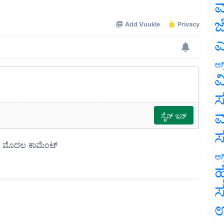
ಮ
ಜ
ಎ
ಅಗ
ವ
ಸ
ಮ
ಅಗ
ಹ
ಸ
ಉ