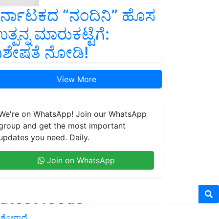
ರ್ನಾಟಕದ “ನಂದಿನಿ” ಹೊಸ
ತ್ಪನ್ನ ಮಾರುಕಟ್ಟೆಗೆ:
ಿಶೇಷತೆ ನೋಡಿ!
View More
We're on WhatsApp! Join our WhatsApp
group and get the most important
updates you need. Daily.
Join on WhatsApp
atest feeds
ಶೋಗಾಥೆ