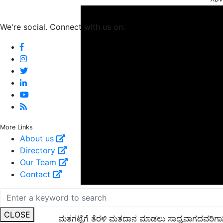
We're social. Connect with us on:
More Links
About us
Directory
Our Team
Contact
ಭಾರತ ಚುನಾವಣಾ ಆಯೋಗವು ಪ್ರತಿಯೊಬ್ಬರ ಒಳಗೊಳ್ಳುವಿಕೆ ಮತ
ಮತಗಟ್ಟೆಗೆ ತೆರಳಿ ಮತದಾನ‌ ಮಾಡಲು‌ ಸಾಧ್ಯವಾಗದವರಿಗಾಗಿ
CLOSE