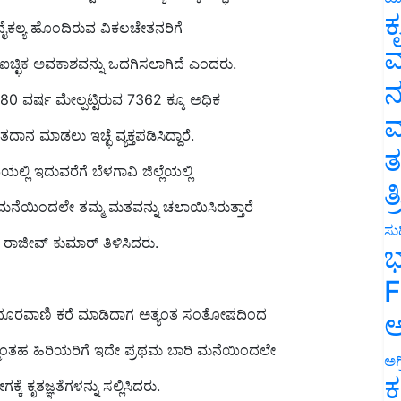
ವೈಕಲ್ಯ ಹೊಂದಿರುವ ವಿಕಲಚೇತನರಿಗೆ
ಕ
್ಛಿಕ ಅವಕಾಶವನ್ನು ಒದಗಿಸಲಾಗಿದೆ ಎಂದರು.
ವ
ಿ 80 ವರ್ಷ ಮೇಲ್ಪಟ್ಟಿರುವ 7362 ಕ್ಕೂ ಅಧಿಕ
ನ
ಾಡಲು ಇಚ್ಛೆ ವ್ಯಕ್ತಪಡಿಸಿದ್ದಾರೆ.
ಮ
ಲಿ ಇದುವರೆಗೆ ಬೆಳಗಾವಿ ಜಿಲ್ಲೆಯಲ್ಲಿ
ತ
ಮನೆಯಿಂದಲೇ ತಮ್ಮ ಮತವನ್ನು ಚಲಾಯಿಸಿರುತ್ತಾರೆ
ತ
ಜೀವ್ ಕುಮಾರ್ ತಿಳಿಸಿದರು.
ಸುದ
ಭ
F
 ದೂರವಾಣಿ ಕರೆ ಮಾಡಿದಾಗ ಅತ್ಯಂತ ಸಂತೋಷದಿಂದ
ಅ
ಹ ಹಿರಿಯರಿಗೆ ಇದೇ ಪ್ರಥಮ‌ ಬಾರಿ ಮನೆಯಿಂದಲೇ
ಅಗ
ೃತಜ್ಞತೆಗಳನ್ನು ಸಲ್ಲಿಸಿದರು.
ಕ
ರುವಾಗ ಗಾಲಿಕುರ್ಚಿಯಲ್ಲಿ ಮತಗಟ್ಟಿಗೆ ತೆರಳಿ‌ ಮತದಾನ