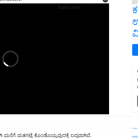
ಕ
Subscribe
ಉ
ವ
್ತು ಪಾಲ್ಗೊಳ್ಳುವಿಕೆಯನ್ನು ಖಚಿತಪಡಿಸುವುದಕ್ಕೆ ಬದ್ಧವಾಗಿದೆ.
L
 ಮನೆಗೆ ಮತಗಟ್ಟೆ ಕೊಂಡೊಯ್ಯವುದಕ್ಕೆ‌ ಬದ್ಧವಾಗಿದೆ.
ಯ