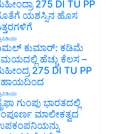
ಹೀಂದ್ರಾ 275 DI TU PP
ೊತೆಗೆ ಯಶಸ್ಸಿನ ಹೊಸ
ತ್ತರಗಳಿಗೆ
್ರಿಪಿಡಿಯಾ
ಿಮಲ್ ಕುಮಾರ್: ಕಡಿಮೆ
ಮಯದಲ್ಲಿ ಹೆಚ್ಚು ಕೆಲಸ –
ಹೀಂದ್ರ 275 DI TU PP
ಸಹಾಯದಿಂದ
್ರಿಪಿಡಿಯಾ
ೈಫಾ ಗುಂಪು ಭಾರತದಲ್ಲಿ
ಂಪೂರ್ಣ ಮಾಲೀಕತ್ವದ
ಪಕಂಪನಿಯನ್ನು