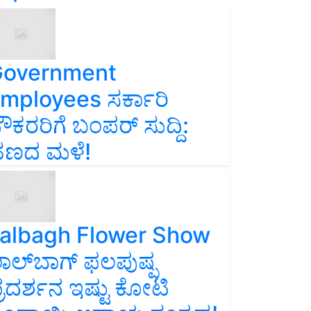
overnment
mployees ಸರ್ಕಾರಿ
ೌಕರರಿಗೆ ಬಂಪರ್‌ ಸುದ್ದಿ:
ಣದ ಮಳೆ!
albagh Flower Show
ಾಲ್‌ಬಾಗ್ ಫಲಪುಷ್ಪ
್ರದರ್ಶನ ಇಷ್ಟು ಕೋಟಿ