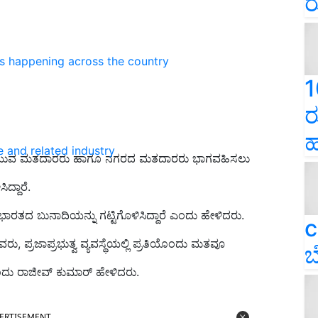
ರ
ns happening across the country
1
ರ
ಹ
e and related industry
ಯಲ್ಲಿ ಯುವ ಮತದಾರರು ಹಾಗೂ ನಗರದ ಮತದಾರರು ಭಾಗವಹಿಸಲು
ದ್ದಾರೆ.
ಭಾರತದ ಬುನಾದಿಯನ್ನು ಗಟ್ಟಿಗೊಳಿಸಿದ್ದಾರೆ ಎಂದು ಹೇಳಿದರು.
c
ರಜಾಪ್ರಭುತ್ವ ವ್ಯವಸ್ಥೆಯಲ್ಲಿ ಪ್ರತಿಯೊಂದು ಮತವೂ
ಬ
 ಎಂದು ರಾಜೀವ್ ಕುಮಾರ್ ಹೇಳಿದರು.
ERTISEMENT