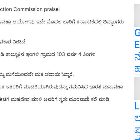
ction Commission praise!
ಾವಣಾ ಆಯೋಗವು ಇದೇ ಮೊದಲ ಬಾರಿಗೆ ಕರ್ನಾಟಕದಲ್ಲಿ ದಿವ್ಯಾಂಗರು
G
E
ವಕಾಶ ನೀಡಿದೆ.
ನ
ಡಿ ತಾಲ್ಲೂಕಿನ ಇಂಗಳಿ ಗ್ರಾಮದ 103 ವರ್ಷ 4 ತಿಂಗಳ
ಹ
ಮ ಮನೆಯಿಂದಲೇ ಮತ ಚಲಾಯಿಸಿದ್ದಾರೆ.
ತರರಿಗೆ ಮಾದರಿಯಾಗಿರುವುದನ್ನು ಗಮನಿಸಿದ ಭಾರತ ಚುನಾವಣಾ
ೆಗೆ ಮಹದೇವ ಮಾಳಿ ಅವರಿಗೆ ಸ್ವತಃ ದೂರವಾಣಿ ಕರೆ ಮಾಡಿ
L
ಲ
ಪ