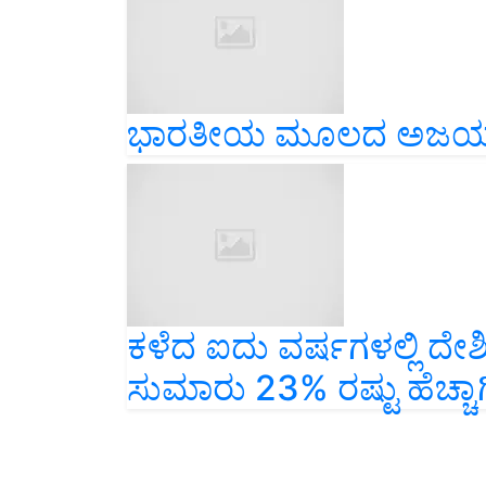
ಭಾರತೀಯ ಮೂಲದ ಅಜಯ್ ಬಂಗಾ 
ಕಳೆದ ಐದು ವರ್ಷಗಳಲ್ಲಿ ದೇಶ
ಸುಮಾರು 23% ರಷ್ಟು ಹೆಚ್ಚಾಗ