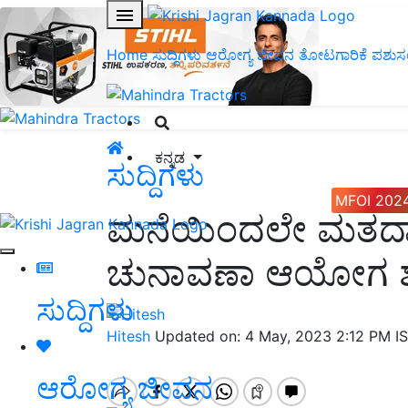
Home
ಸುದ್ದಿಗಳು
ಆರೋಗ್ಯ ಜೀವನ
ತೋಟಗಾರಿಕೆ
ಪಶುಸ
ಕನ್ನಡ
ಸುದ್ದಿಗಳು
MFOI 202
ಮನೆಯಿಂದಲೇ ಮತದಾನ
ಚುನಾವಣಾ ಆಯೋಗ ಶ್
ಸುದ್ದಿಗಳು
Hitesh
Updated on: 4 May, 2023 2:12 PM I
ಆರೋಗ್ಯ ಜೀವನ