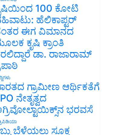
ೃಷಿಯಿಂದ 100 ಕೋಟಿ
ಹಿವಾಟು: ಹೆಲಿಕಾಪ್ಟರ್
ಂತರ ಈಗ ವಿಮಾನದ
ೂಲಕ ಕೃಷಿ ಕ್ರಾಂತಿ
ರಲಿದ್ದಾರೆ ಡಾ. ರಾಜಾರಾಮ್
್ರಿಪಾಠಿ
್ದಿಗಳು
ಾರತದ ಗ್ರಾಮೀಣ ಆರ್ಥಿಕತೆಗೆ
PO ನೇತೃತ್ವದ
ಗ್ರಿವೋಲ್ಟಾಯಿಕ್ಸ್‌ನ ಭರವಸೆ
್ರಿಪಿಡಿಯಾ
ಬ್ಬು ಬೆಳೆಯಲು ಸೂಕ್ತ