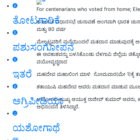
For centenarians who voted from home; Ele
ತೋಟಗಾರಿಕೆ
ಕರ್ನಾಟಕ ವಿಧಾನಸಭೆ ಚುನಾವಣೆ ಅಂಗವಾಗಿ ಭಾರತ ಚುನ
ಮತ್ತು 80 ವರ್ಷ
ಮೇಲ್ಪಟ್ಟವರಿಗೆ ಮನೆಯಿಂದಲೆ ಮತದಾನ ಮಾಡುವುದಕ್ಕೆ ಅ
ಪಶುಸಂಗೋಪನೆ
ಈ ಅವಕಾಶವನ್ನು ಬಳಸಿಕೊಂಡು ಬೆಳಗಾವಿ ಜಿಲ್ಲೆಯ ಚಿಕ್ಕೋ
ವಯೋವೃದ್ಧರಾದ
ಇತರೆ
ಮಹದೇವ ಮಹಾಲಿಂಗ ಮಾಳಿ ಸೋಮವಾರ(ಮೇ 1)ಕ್ಕೆ ತಮ್
ಶತಾಯುಷಿ ಮಹದೇವ ಅವರು ಮತದಾನ ಮಾಡುವ ಮೂಲಕ ಇ
ಅಗ್ರಿಪೀಡಿಯಾ
ಆಯೋಗದ ಮುಖ್ಯ ಆಯುಕ್ತ ರಾಜೀವ್ ಕುಮಾರ್ ಅವರು, ಈಚ
ಅಭಿನಂದನೆ ತಿಳಿಸಿದ್ದಾರೆ.
ಯಶೋಗಾಥೆ