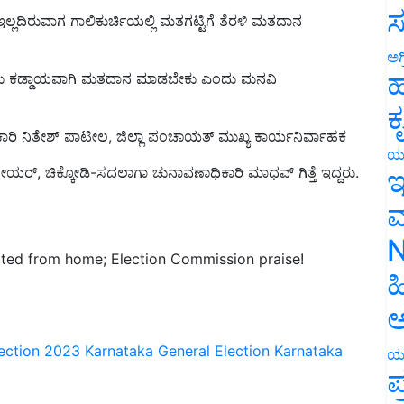
ಸ
ಅಗ
ಕರು ಕಡ್ಡಾಯವಾಗಿ ಮತದಾನ ಮಾಡಬೇಕು ಎಂದು ಮನವಿ
ಹ
ಕ
ಕಾರಿ ‌ನಿತೇಶ್ ಪಾಟೀಲ, ಜಿಲ್ಲಾ ಪಂಚಾಯತ್‌ ಮುಖ್ಯ ಕಾರ್ಯನಿರ್ವಾಹಕ
ೋಯರ್, ಚಿಕ್ಕೋಡಿ-ಸದಲಾಗಾ ಚುನಾವಣಾಧಿಕಾರಿ‌ ಮಾಧವ್ ಗಿತ್ತೆ ಇದ್ದರು.
ಯ
ಇ
ಮ
ted from home; Election Commission praise!
N
ಹ
ಅ
ection 2023
Karnataka General Election
Karnataka
ಯ
ಪ