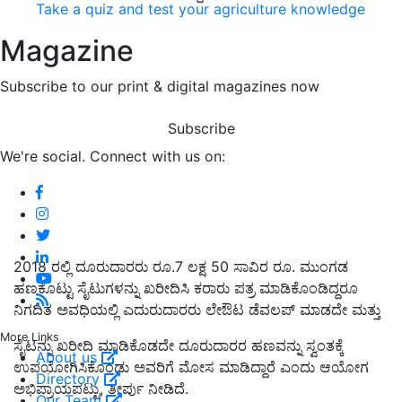
Take a quiz and test your agriculture knowledge
Magazine
Subscribe to our print & digital magazines now
Subscribe
We're social. Connect with us on:
2018 ರಲ್ಲಿ ದೂರುದಾರರು ರೂ.7 ಲಕ್ಷ 50 ಸಾವಿರ ರೂ. ಮುಂಗಡ
ಹಣಕೊಟ್ಟು ಸೈಟುಗಳನ್ನು ಖರೀದಿಸಿ ಕರಾರು ಪತ್ರ ಮಾಡಿಕೊಂಡಿದ್ದರೂ
ನಿಗದಿತ ಅವಧಿಯಲ್ಲಿ ಎದುರುದಾರರು ಲೇಔಟ ಡೆವಲಪ್ ಮಾಡದೇ ಮತ್ತು
More Links
ಸೈಟನ್ನು ಖರೀದಿ ಮಾಡಿಕೊಡದೇ ದೂರುದಾರರ ಹಣವನ್ನು ಸ್ವಂತಕ್ಕೆ
About us
ಉಪಯೋಗಿಸಿಕೊಂಡು ಅವರಿಗೆ ಮೋಸ ಮಾಡಿದ್ದಾರೆ ಎಂದು ಆಯೋಗ
Directory
ಅಭಿಪ್ರಾಯಪಟ್ಟು, ತೀರ್ಪು ನೀಡಿದೆ.
Our Team