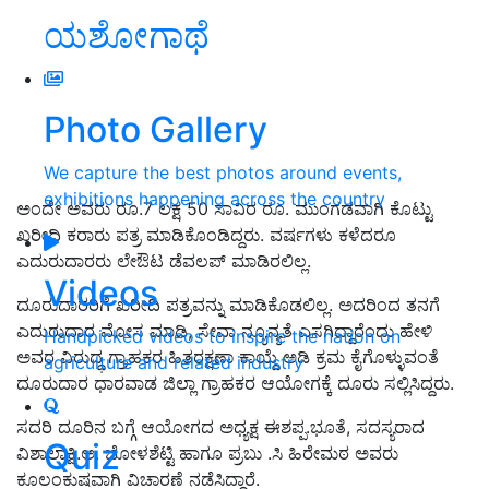
ಯಶೋಗಾಥೆ
Photo Gallery
We capture the best photos around events,
exhibitions happening across the country
ಅಂದೇ ಅವರು ರೂ.7 ಲಕ್ಷ 50 ಸಾವಿರ ರೂ. ಮುಂಗಡವಾಗಿ ಕೊಟ್ಟು
ಖರೀದಿ ಕರಾರು ಪತ್ರ ಮಾಡಿಕೊಂಡಿದ್ದರು. ವರ್ಷಗಳು ಕಳೆದರೂ
ಎದುರುದಾರರು ಲೇಔಟ ಡೆವಲಪ್ ಮಾಡಿರಲಿಲ್ಲ.
Videos
ದೂರುದಾರರಿಗೆ ಖರೀದಿ ಪತ್ರವನ್ನು ಮಾಡಿಕೊಡಲಿಲ್ಲ. ಅದರಿಂದ ತನಗೆ
ಎದುರುದಾರ ಮೋಸ ಮಾಡಿ, ಸೇವಾ ನ್ಯೂನ್ಯತೆ ಎಸಗಿದ್ದಾರೆಂದು ಹೇಳಿ
Handpicked videos to inspire the nation on
ಅವರ ವಿರುದ್ಧ ಗ್ರಾಹಕರ ಹಿತರಕ್ಷಣಾ ಕಾಯ್ದೆ ಅಡಿ ಕ್ರಮ ಕೈಗೊಳ್ಳುವಂತೆ
agriculture and related industry
ದೂರುದಾರ ಧಾರವಾಡ ಜಿಲ್ಲಾ ಗ್ರಾಹಕರ ಆಯೋಗಕ್ಕೆ ದೂರು ಸಲ್ಲಿಸಿದ್ದರು.
ಸದರಿ ದೂರಿನ ಬಗ್ಗೆ ಆಯೋಗದ ಅಧ್ಯಕ್ಷ ಈಶಪ್ಪ.ಭೂತೆ, ಸದಸ್ಯರಾದ
Quiz
ವಿಶಾಲಾಕ್ಷಿ.ಅ. ಬೋಳಶೆಟ್ಟಿ ಹಾಗೂ ಪ್ರಬು .ಸಿ ಹಿರೇಮಠ ಅವರು
ಕೂಲಂಕುಷವಾಗಿ ವಿಚಾರಣೆ ನಡೆಸಿದ್ದಾರೆ.