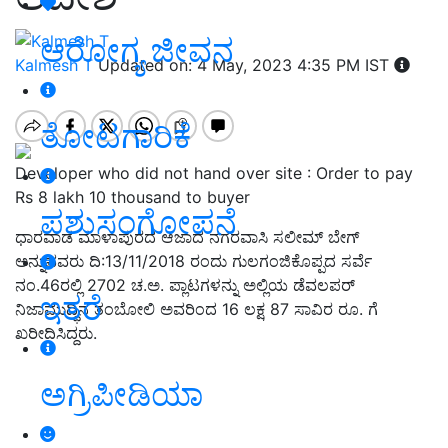
ಆರೋಗ್ಯ ಜೀವನ
Kalmesh T
Updated on: 4 May, 2023 4:35 PM IST
ತೋಟಗಾರಿಕೆ
Developer who did not hand over site : Order to pay
Rs 8 lakh 10 thousand to buyer
ಪಶುಸಂಗೋಪನೆ
ಧಾರವಾಡ ಮಾಳಾಪುರದ ಆಜಾದ ನಗರವಾಸಿ ಸಲೀಮ್ ಬೇಗ್
ಅನ್ನುವವರು ದಿ:13/11/2018 ರಂದು ಗುಲಗಂಜಿಕೊಪ್ಪದ ಸರ್ವೆ
ನಂ.46ರಲ್ಲಿ 2702 ಚ.ಅ. ಪ್ಲಾಟಗಳನ್ನು ಅಲ್ಲಿಯ ಡೆವಲಪರ್
ಇತರೆ
ನಿಜಾಮುದ್ಧಿನ ತಂಬೋಲಿ ಅವರಿಂದ 16 ಲಕ್ಷ 87 ಸಾವಿರ ರೂ. ಗೆ
ಖರೀದಿಸಿದ್ದರು.
ಅಗ್ರಿಪೀಡಿಯಾ