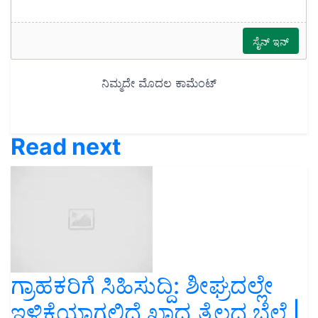
Read next
ಗ್ರಾಹಕರಿಗೆ ಸಿಹಿಸುದ್ದಿ: ಶೀಘ್ರದಲ್ಲೇ
ಇಳಿಕೆಯಾಗಲಿದೆ ಖಾದ್ಯ ತೈಲದ ಬೆಲೆ |