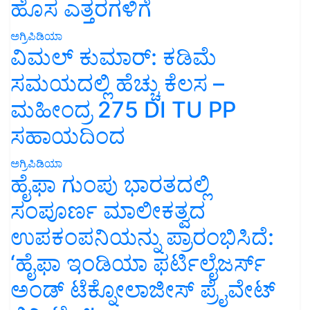
ಹೊಸ ಎತ್ತರಗಳಿಗೆ
ಅಗ್ರಿಪಿಡಿಯಾ
ವಿಮಲ್ ಕುಮಾರ್: ಕಡಿಮೆ
ಸಮಯದಲ್ಲಿ ಹೆಚ್ಚು ಕೆಲಸ –
ಮಹೀಂದ್ರ 275 DI TU PP
ಸಹಾಯದಿಂದ
ಅಗ್ರಿಪಿಡಿಯಾ
ಹೈಫಾ ಗುಂಪು ಭಾರತದಲ್ಲಿ
ಸಂಪೂರ್ಣ ಮಾಲೀಕತ್ವದ
ಉಪಕಂಪನಿಯನ್ನು ಪ್ರಾರಂಭಿಸಿದೆ:
‘ಹೈಫಾ ಇಂಡಿಯಾ ಫರ್ಟಿಲೈಜರ್ಸ್
ಅಂಡ್ ಟೆಕ್ನೋಲಾಜೀಸ್ ಪ್ರೈವೇಟ್