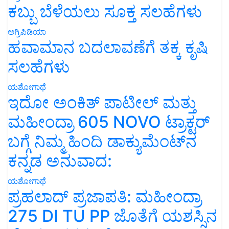
ಕಬ್ಬು ಬೆಳೆಯಲು ಸೂಕ್ತ ಸಲಹೆಗಳು
ಅಗ್ರಿಪಿಡಿಯಾ
ಹವಾಮಾನ ಬದಲಾವಣೆಗೆ ತಕ್ಕ ಕೃಷಿ
ಸಲಹೆಗಳು
ಯಶೋಗಾಥೆ
ಇದೋ ಅಂಕಿತ್ ಪಾಟೀಲ್ ಮತ್ತು
ಮಹೀಂದ್ರಾ 605 NOVO ಟ್ರಾಕ್ಟರ್
ಬಗ್ಗೆ ನಿಮ್ಮ ಹಿಂದಿ ಡಾಕ್ಯುಮೆಂಟ್‌ನ
ಕನ್ನಡ ಅನುವಾದ:
ಯಶೋಗಾಥೆ
ಪ್ರಹಲಾದ್ ಪ್ರಜಾಪತಿ: ಮಹೀಂದ್ರಾ
275 DI TU PP ಜೊತೆಗೆ ಯಶಸ್ಸಿನ