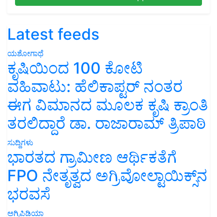
Latest feeds
ಯಶೋಗಾಥೆ
ಕೃಷಿಯಿಂದ 100 ಕೋಟಿ
ವಹಿವಾಟು: ಹೆಲಿಕಾಪ್ಟರ್ ನಂತರ
ಈಗ ವಿಮಾನದ ಮೂಲಕ ಕೃಷಿ ಕ್ರಾಂತಿ
ತರಲಿದ್ದಾರೆ ಡಾ. ರಾಜಾರಾಮ್ ತ್ರಿಪಾಠಿ
ಸುದ್ದಿಗಳು
ಭಾರತದ ಗ್ರಾಮೀಣ ಆರ್ಥಿಕತೆಗೆ
FPO ನೇತೃತ್ವದ ಅಗ್ರಿವೋಲ್ಟಾಯಿಕ್ಸ್‌ನ
ಭರವಸೆ
ಅಗ್ರಿಪಿಡಿಯಾ