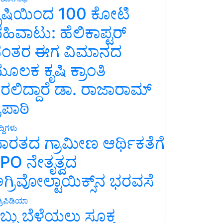
ೃಷಿಯಿಂದ 100 ಕೋಟಿ
ಹಿವಾಟು: ಹೆಲಿಕಾಪ್ಟರ್
ಂತರ ಈಗ ವಿಮಾನದ
ೂಲಕ ಕೃಷಿ ಕ್ರಾಂತಿ
ರಲಿದ್ದಾರೆ ಡಾ. ರಾಜಾರಾಮ್
್ರಿಪಾಠಿ
್ದಿಗಳು
ಾರತದ ಗ್ರಾಮೀಣ ಆರ್ಥಿಕತೆಗೆ
PO ನೇತೃತ್ವದ
ಗ್ರಿವೋಲ್ಟಾಯಿಕ್ಸ್‌ನ ಭರವಸೆ
್ರಿಪಿಡಿಯಾ
ಬ್ಬು ಬೆಳೆಯಲು ಸೂಕ್ತ