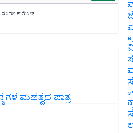
ಮ
ಜ
ಎ
ಅಗ
ವ
ಸ
ಮ
ನ್ಯಗಳ ಮಹತ್ವದ ಪಾತ್ರ
ಅಗ
ಹ
ಸ
ಉ