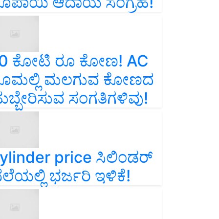
ೂಪಾಯಿ ಆದಾಯ ಸಂಗ್ರಹ!
0 ಕೋಟಿ ರೂ ಕೋಣ! AC
ೂಮಲ್ಲಿ ಮಲಗುವ ಕೋಣದ
ುಬ್ಬೇರಿಸುವ ಸಂಗತಿಗಳಿವು!
ylinder price ಸಿಲಿಂಡರ್‌
ೆಲೆಯಲ್ಲಿ ಭರ್ಜರಿ ಇಳಿಕೆ!