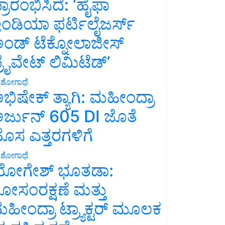
್ರಾರಂಭಿಸಿದೆ: ‘ಹೈಫಾ
ಂಡಿಯಾ ಫರ್ಟಿಲೈಜರ್ಸ್
ಂಡ್ ಟೆಕ್ನೋಲಾಜೀಸ್
್ರೈವೇಟ್ ಲಿಮಿಟೆಡ್’
ಶೋಗಾಥೆ
ಭಿಷೇಕ್ ತ್ಯಾಗಿ: ಮಹೀಂದ್ರಾ
ರ್ಜುನ್ 605 DI ಜೊತೆ
ೊಸ ಎತ್ತರಗಳಿಗೆ
ಶೋಗಾಥೆ
ೋಗೇಶ್ ಭೂತಡಾ:
ೋಸಂರಕ್ಷಣೆ ಮತ್ತು
ಹೀಂದ್ರಾ ಟ್ರ್ಯಾಕ್ಟರ್ ಮೂಲಕ