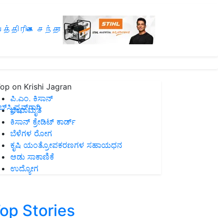
த்திரிகை சந்தா
op on Krishi Jagran
ಪಿ.ಎಂ. ಕಿಸಾನ್
ಸ್ಕ್ರಿಪ್ಷನ್‌ಗಾಗಿ
ಜೀವಾಮೃತ
ಕಿಸಾನ್ ಕ್ರೇಡಿಟ್ ಕಾರ್ಡ್
ಬೆಳೆಗಳ ರೋಗ
ಕೃಷಿ ಯಂತ್ರೋಪಕರಣಗಳ ಸಹಾಯಧನ
ಆಡು ಸಾಕಾಣಿಕೆ
ಉದ್ಯೋಗ
op Stories