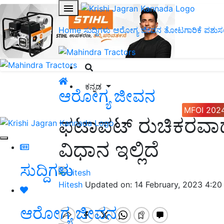
Home
ಸುದ್ದಿಗಳು
ಆರೋಗ್ಯ ಜೀವನ
ತೋಟಗಾರಿಕೆ
ಪಶುಸ
ಕನ್ನಡ
ಆರೋಗ್ಯ ಜೀವನ
MFOI 202
ಫಟಾಪಟ್ ರುಚಿಕರವಾ
ವಿಧಾನ ಇಲ್ಲಿದೆ
ಸುದ್ದಿಗಳು
Hitesh
Updated on: 14 February, 2023 4:2
ಆರೋಗ್ಯ ಜೀವನ