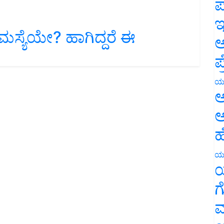
ಪ
ಇ
್ಯೆಯೇ? ಹಾಗಿದ್ದರೆ ಈ
ಅ
ಪ
ಯ
ಅ
ಅ
ಹ
ಯ
ಯ
ಗ
ಮ