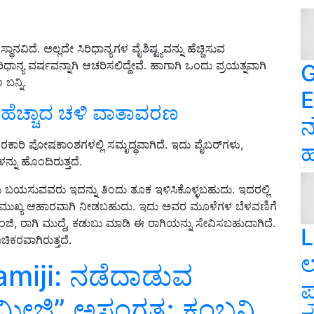
್ಥಾನವಿದೆ
.
ಅಲ್ಲದೇ ಸಿರಿಧಾನ್ಯಗಳ ವೈಶಿಷ್ಟ್ಯವನ್ನು ಹೆಚ್ಚಿಸುವ
ಿಧಾನ್ಯ
ವರ್ಷವನ್ನಾಗಿ ಆಚರಿಸಲಿದ್ದೇವೆ. ಹಾಗಾಗಿ ಒಂದು ಪ್ರಯತ್ನವಾಗಿ
G
ನ್ನಿ
.
E
ಿ ಹೆಚ್ಚಾದ ಚಳಿ ವಾತಾವರಣ
ನ
ಕಾರಿ ಪೋಷಕಾಂಶಗಳಲ್ಲಿ ಸಮೃದ್ಧವಾಗಿದೆ. ಇದು ಪೈಬರ್‌ಗ
ಳು
,
ಹ
್ನು ಹೊಂದಿರುತ್ತದೆ.
ಳಲು ಬಯಸುವವರು ಇದನ್ನು ತಿಂದು ತೂಕ ಇಳಿಸಿಕೊಳ್ಳಬಹುದು. ಇದರಲ್ಲಿ
ಿಗೆ ಮುಖ್ಯ ಆಹಾರವಾಗಿ ನೀಡಬಹುದು. ಇದು ಅವರ ಮೂಳೆಗಳ ಬೆಳವಣಿಗೆ
ಗಂಜಿ, ರಾಗಿ ಮುದ್ದೆ, ಕಡುಬು ಮಾಡಿ ಈ ರಾಗಿಯನ್ನು ಸೇವಿಸಬಹುದಾಗಿದೆ
.
L
ಕರವಾಗಿರುತ್ತದೆ.
ಲ
miji: ನಡೆದಾಡುವ
ಪ
ವಾಮೀಜಿ” ಅಸ್ತಂಗತ; ಕಂಬನಿ