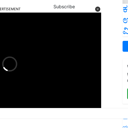
ERTISEMENT
ಕ
Subscribe
ಉ
ವ
L
ಯ