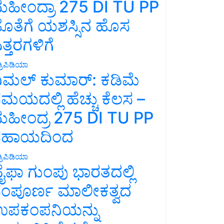
ಹೀಂದ್ರಾ 275 DI TU PP
ೊತೆಗೆ ಯಶಸ್ಸಿನ ಹೊಸ
ತ್ತರಗಳಿಗೆ
್ರಿಪಿಡಿಯಾ
ಿಮಲ್ ಕುಮಾರ್: ಕಡಿಮೆ
ಮಯದಲ್ಲಿ ಹೆಚ್ಚು ಕೆಲಸ –
ಹೀಂದ್ರ 275 DI TU PP
ಸಹಾಯದಿಂದ
್ರಿಪಿಡಿಯಾ
ೈಫಾ ಗುಂಪು ಭಾರತದಲ್ಲಿ
ಂಪೂರ್ಣ ಮಾಲೀಕತ್ವದ
ಪಕಂಪನಿಯನ್ನು