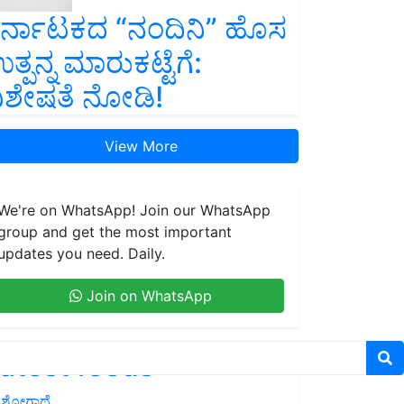
ರ್ನಾಟಕದ “ನಂದಿನಿ” ಹೊಸ
ತ್ಪನ್ನ ಮಾರುಕಟ್ಟೆಗೆ:
ಿಶೇಷತೆ ನೋಡಿ!
View More
We're on WhatsApp! Join our WhatsApp
group and get the most important
updates you need. Daily.
Join on WhatsApp
atest feeds
ಶೋಗಾಥೆ