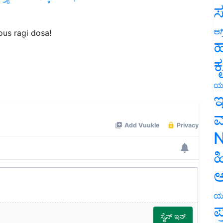
ಸ
ous ragi dosa!
ಅಗ
ಹ
ಕ
ಯ
ಇ
ಮ
N
ಹ
ಅ
ಯ
ಪ