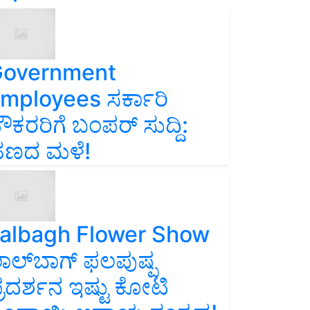
overnment
mployees ಸರ್ಕಾರಿ
ೌಕರರಿಗೆ ಬಂಪರ್‌ ಸುದ್ದಿ:
ಣದ ಮಳೆ!
albagh Flower Show
ಾಲ್‌ಬಾಗ್ ಫಲಪುಷ್ಪ
್ರದರ್ಶನ ಇಷ್ಟು ಕೋಟಿ