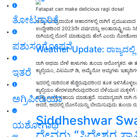
Fatapat can make delicious ragi dosa!
ತೋಟಗಾರಿಕೆ
ನಮ್ಮ ಸಾಂಪ್ರದಾಯಿಕ ಆಹಾರಗಳಲ್ಲಿ ರಾಗಿಗೆ ಪ್ರಮುಖವಾದ ಸ
ಉದ್ದೇಶದಿಂದ 2023ನೇ ವರ್ಷವನ್ನು ಅಂತಾರಾಷ್ಟ್ರೀಯ ಸಿರ
ರಾಗಿಯಲ್ಲಿ ದೋಸೆ ಮಾಡುವುದು ಹೇಗೆ ಎಂದು
ನೋಡೋಣ ಬ
ಪಶುಸಂಗೋಪನೆ
Weather Update: ರಾಜ್ಯದಲ್ಲ
ರಾಗಿ ಅಥವಾ ಬೇಳೆ ಕಾಳುಗಳು ತುಂಬಾ ಆರೋಗ್ಯಕರ. ಈ ತರ
ಇತರೆ
ಕ್ಯಾಲ್ಸಿಯಂ, ವಿಟಮಿನ್ ಡಿ, ಅಮೈನೋ ಆಮ್ಲಗಳು ಇತ್ಯಾದಿಗಳನ
ಇದರಲ್ಲಿ ನಾರಿನಂಶ ಹೆಚ್ಚಿರುವುದರಿಂದ ತೂಕ ಇಳಿಸಿಕೊಳ್
ಕ್ಯಾಲ್ಸಿಯಂ ಹೇರಳವಾಗಿರುವುದರಿಂದ ಬೆಳೆಯುವ ಮಕ್ಕಳ
ಅಗ್ರಿಪೀಡಿಯಾ
ಮತ್ತು ಬಲಕ್ಕೆ ಸಹಾಯ ಮಾಡುತ್ತದೆ. ಸಾಮಾನ್ಯವಾಗಿ ರಾಗಿ 
ಆದರೆ
,
ಅದರಲ್ಲಿ ದೋಸೆಯನ್ನು ಬೇಯಿಸುವುದು ತುಂಬಾ ರುಚಿ
Siddheshwar Swa
ಯಶೋಗಾಥೆ
ದೇವರು “ಸಿದ್ಧೇಶ್ವರ ಸ್