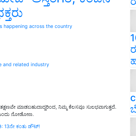
ರ
ಕ್ತರು
ns happening across the country
1
ರ
ಹ
e and related industry
c
ಬ
ು ತಕ್ಷಣವೇ ಮಾಡಬಹುದಾದ್ದರಿಂದ, ನಿಮ್ಮ ಕೆಲಸವೂ ಸುಲಭವಾಗುತ್ತದೆ.
ದು ಎಂದು ನೋಡೋಣ.
ಕಿ: 13ನೇ ಕಂತು ಡೌಟ್‌!