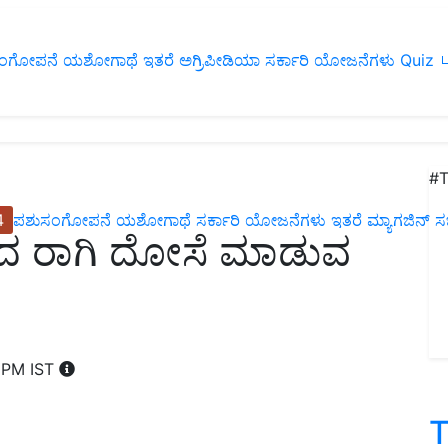
ಂಗೋಪನೆ
ಯಶೋಗಾಥೆ
ಇತರೆ
ಅಗ್ರಿಪೀಡಿಯಾ
ಸರ್ಕಾರಿ ಯೋಜನೆಗಳು
Quiz
ப
#T
4
ಪಶುಸಂಗೋಪನೆ
ಯಶೋಗಾಥೆ
ಸರ್ಕಾರಿ ಯೋಜನೆಗಳು
ಇತರೆ
ಮ್ಯಾಗಜಿನ್‌ ಸಬ್‌
ದ ರಾಗಿ ದೋಸೆ ಮಾಡುವ
0 PM IST
T