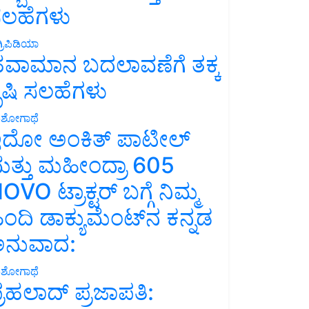
ಲಹೆಗಳು
್ರಿಪಿಡಿಯಾ
ವಾಮಾನ ಬದಲಾವಣೆಗೆ ತಕ್ಕ
ೃಷಿ ಸಲಹೆಗಳು
ಶೋಗಾಥೆ
ದೋ ಅಂಕಿತ್ ಪಾಟೀಲ್
ತ್ತು ಮಹೀಂದ್ರಾ 605
OVO ಟ್ರಾಕ್ಟರ್ ಬಗ್ಗೆ ನಿಮ್ಮ
ಿಂದಿ ಡಾಕ್ಯುಮೆಂಟ್‌ನ ಕನ್ನಡ
ನುವಾದ:
ಶೋಗಾಥೆ
್ರಹಲಾದ್ ಪ್ರಜಾಪತಿ: