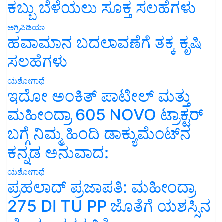
ಕಬ್ಬು ಬೆಳೆಯಲು ಸೂಕ್ತ ಸಲಹೆಗಳು
ಅಗ್ರಿಪಿಡಿಯಾ
ಹವಾಮಾನ ಬದಲಾವಣೆಗೆ ತಕ್ಕ ಕೃಷಿ
ಸಲಹೆಗಳು
ಯಶೋಗಾಥೆ
ಇದೋ ಅಂಕಿತ್ ಪಾಟೀಲ್ ಮತ್ತು
ಮಹೀಂದ್ರಾ 605 NOVO ಟ್ರಾಕ್ಟರ್
ಬಗ್ಗೆ ನಿಮ್ಮ ಹಿಂದಿ ಡಾಕ್ಯುಮೆಂಟ್‌ನ
ಕನ್ನಡ ಅನುವಾದ:
ಯಶೋಗಾಥೆ
ಪ್ರಹಲಾದ್ ಪ್ರಜಾಪತಿ: ಮಹೀಂದ್ರಾ
275 DI TU PP ಜೊತೆಗೆ ಯಶಸ್ಸಿನ