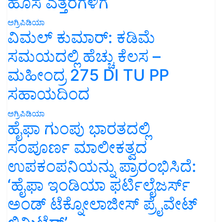
ಹೊಸ ಎತ್ತರಗಳಿಗೆ
ಅಗ್ರಿಪಿಡಿಯಾ
ವಿಮಲ್ ಕುಮಾರ್: ಕಡಿಮೆ
ಸಮಯದಲ್ಲಿ ಹೆಚ್ಚು ಕೆಲಸ –
ಮಹೀಂದ್ರ 275 DI TU PP
ಸಹಾಯದಿಂದ
ಅಗ್ರಿಪಿಡಿಯಾ
ಹೈಫಾ ಗುಂಪು ಭಾರತದಲ್ಲಿ
ಸಂಪೂರ್ಣ ಮಾಲೀಕತ್ವದ
ಉಪಕಂಪನಿಯನ್ನು ಪ್ರಾರಂಭಿಸಿದೆ:
‘ಹೈಫಾ ಇಂಡಿಯಾ ಫರ್ಟಿಲೈಜರ್ಸ್
ಅಂಡ್ ಟೆಕ್ನೋಲಾಜೀಸ್ ಪ್ರೈವೇಟ್