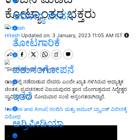
ಕೋಟ್ಯಾಂತರ ಭಕ್ತರು
ಆರೋಗ್ಯ ಜೀವನ
Hitesh
Updated on: 3 January, 2023 11:05 AM IST
ತೋಟಗಾರಿಕೆ
ಪಶುಸಂಗೋಪನೆ
“Siddheshwar Swamiji”
ರಾಜ್ಯದಲ್ಲಿ ನಡೆದಾಡುವ ದೇವರು ಎಂದೇ ಖ್ಯಾತಿ ಗಳಿಸಿರುವ ಆಧ್ಯಾತ್ಮಿಕ
ಚಿಂತಕ, ಪ್ರವಚನಕಾರ ವಿಜಯಪುರದ ಜ್ಞಾನ ಯೋಗಾಶ್ರಮದ ಸಿದ್ಧೇಶ್ವರ
ಇತರೆ
ಸ್ವಾಮೀಜಿ (82) ಸೋಮವಾರ ಸಂಜೆ ಅಸ್ತಂಗತರಾಗಿದ್ದಾರೆ.
Nandini and Amul| ನಂದಿನಿ ಮತ್ತು ಅಮುಲ್‌ ಬ್ರ್ಯಾಂಡ್‌ ವಿಲೀನಕ್ಕೆ
ವಿರೋಧ
ಅಗ್ರಿಪೀಡಿಯಾ