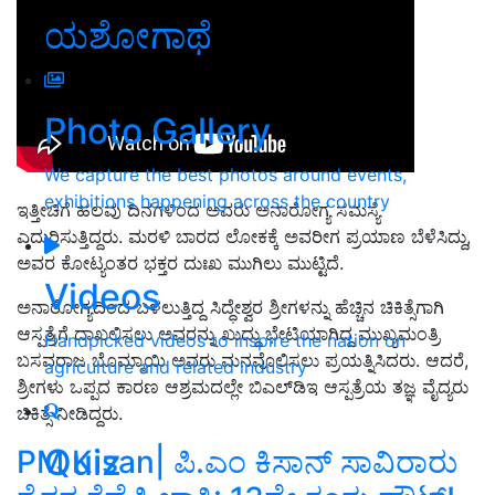
ಯಶೋಗಾಥೆ
Photo Gallery
We capture the best photos around events,
exhibitions happening across the country
ಇತ್ತೀಚಿಗೆ ಹಲವು ದಿನಗಳಿಂದ ಅವರು ಅನಾರೋಗ್ಯ ಸಮಸ್ಯೆ
ಎದುರಿಸುತ್ತಿದ್ದರು. ಮರಳಿ ಬಾರದ ಲೋಕಕ್ಕೆ ಅವರೀಗ ಪ್ರಯಾಣ ಬೆಳೆಸಿದ್ದು,
ಅವರ ಕೋಟ್ಯಂತರ ಭಕ್ತರ ದುಃಖ ಮುಗಿಲು ಮುಟ್ಟಿದೆ.
Videos
ಅನಾರೋಗ್ಯದಿಂದ ಬಳಲುತ್ತಿದ್ದ ಸಿದ್ಧೇಶ್ವರ ಶ್ರೀಗಳನ್ನು ಹೆಚ್ಚಿನ ಚಿಕಿತ್ಸೆಗಾಗಿ
ಆಸ್ಪತ್ರೆಗೆ ದಾಖಲಿಸಲು ಅವರನ್ನು ಖುದ್ದು ಭೇಟಿಯಾಗಿದ್ದ ಮುಖ್ಯಮಂತ್ರಿ
Handpicked videos to inspire the nation on
ಬಸವರಾಜ ಬೊಮ್ಮಾಯಿ ಅವರು ಮನವೊಲಿಸಲು ಪ್ರಯತ್ನಿಸಿದರು. ಆದರೆ,
agriculture and related industry
ಶ್ರೀಗಳು ಒಪ್ಪದ ಕಾರಣ ಆಶ್ರಮದಲ್ಲೇ ಬಿಎಲ್‌ಡಿಇ ಆಸ್ಪತ್ರೆಯ ತಜ್ಞ ವೈದ್ಯರು
ಚಿಕಿತ್ಸೆ ನೀಡಿದ್ದರು.
Quiz
PM Kisan| ಪಿ.ಎಂ ಕಿಸಾನ್‌ ಸಾವಿರಾರು