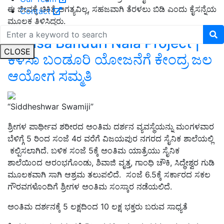
ಈ ಜೀವಕ್ಕೆ ಚಿಕಿತ್ಸೆ ಅಗತ್ಯವಿಲ್ಲ, ಸಹಜವಾಗಿ ತೆರಳಲು ಬಿಡಿ ಎಂದು ಕೈಸನ್ನೆಯ
Contact
ಮೂಲಕ ತಿಳಿಸಿದ್ದರು.
Kalasa Banduri Nala Project |
CLOSE
ಕಳಸಾ ಬಂಡೂರಿ ಯೋಜನೆಗೆ ಕೇಂದ್ರ ಜಲ
ಆಯೋಗ ಸಮ್ಮತಿ
“Siddheshwar Swamiji”
ಶ್ರೀಗಳ ಪಾರ್ಥೀವ ಶರೀರದ ಅಂತಿಮ ದರ್ಶನ ವ್ಯವಸ್ಥೆಯನ್ನು ಮಂಗಳವಾರ
ಬೆಳಿಗ್ಗೆ 5 ರಿಂದ ಸಂಜೆ 4ರ ವರೆಗೆ ವಿಜಯಪುರ ನಗರದ ಸೈನಿಕ ಶಾಲೆಯಲ್ಲಿ
ಕಲ್ಪಿಸಲಾಗಿದೆ. ಬಳಿಕ ಸಂಜೆ 5ಕ್ಕೆ ಅಂತಿಮ ಯಾತ್ರೆಯು ಸೈನಿಕ
ಶಾಲೆಯಿಂದ ಆರಂಭಗೊಂಡು, ಶಿವಾಜಿ ವೃತ್ತ, ಗಾಂಧಿ ಚೌಕಿ, ಸಿದ್ಧೇಶ್ವರ ಗುಡಿ
ಮೂಲಕವಾಗಿ ಸಾಗಿ ಆಶ್ರಮ ತಲುಪಲಿದೆ. ಸಂಜೆ 6.5ಕ್ಕೆ ಸರ್ಕಾರದ ಸಕಲ
ಗೌರವಗಳೊಂದಿಗೆ ಶ್ರೀಗಳ ಅಂತಿಮ ಸಂಸ್ಕಾರ ನಡೆಯಲಿದೆ.
ಅಂತಿಮ ದರ್ಶನಕ್ಕೆ 5 ಲಕ್ಷದಿಂದ 10 ಲಕ್ಷ ಭಕ್ತರು ಬರುವ ಸಾಧ್ಯತೆ