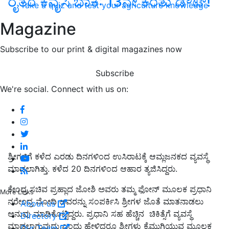
ರೈತರ ಕೆವೈಸಿ ಬಾಕಿ: 13ನೇ ಕಂತು ಡೌಟ್‌!
Take a quiz and test your agriculture knowledge
Magazine
Subscribe to our print & digital magazines now
Subscribe
We're social. Connect with us on:
ಶ್ರೀಗಳಿಗೆ ಕಳೆದ ಎರಡು ದಿನಗಳಿಂದ ಉಸಿರಾಟಕ್ಕೆ ಆಮ್ಲಜನಕದ ವ್ಯವಸ್ಥೆ
ಮಾಡಲಾಗಿತ್ತು. ಕಳೆದ 20 ದಿನಗಳಿಂದ ಆಹಾರ ತ್ಯಜಿಸಿದ್ದರು.
ಕೇಂದ್ರ ಸಚಿವ ಪ್ರಹ್ಲಾದ ಜೋಶಿ ಅವರು ತಮ್ಮ ಫೋನ್‌ ಮೂಲಕ ಪ್ರಧಾನಿ
More Links
ನರೇಂದ್ರ ಮೋದಿ ಅವರನ್ನು ಸಂಪರ್ಕಿಸಿ ಶ್ರೀಗಳ ಜೊತೆ ಮಾತನಾಡಲು
About us
ಅನುವು ಮಾಡಿಕೊಟ್ಟಿದ್ದರು. ಪ್ರಧಾನಿ ಸಹ ಹೆಚ್ಚಿನ ಚಿಕಿತ್ಸೆಗೆ ವ್ಯವಸ್ಥೆ
Directory
ಮಾಡಲಾಗುವುದು ಎಂದು ಹೇಳಿದರೂ ಶ್ರೀಗಳು ಕೈಮುಗಿಯುವ ಮೂಲಕ
Our Team