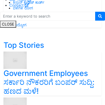
ಕಿಸಾನ್ ಕ್ರೇಡಿಟ್ ಕಾರ್ಡ್
Contact
ಬೆಳೆಗಳ ರೋಗ
ಕೃಷಿ ಯಂತ್ರೋಪಕರಣಗಳ ಸಹಾಯಧನ
ಆಡು ಸಾಕಾಣಿಕೆ
CLOSE
ಉದ್ಯೋಗ
Top Stories
Government Employees
ಸರ್ಕಾರಿ ನೌಕರರಿಗೆ ಬಂಪರ್‌ ಸುದ್ದಿ:
ಹಣದ ಮಳೆ!