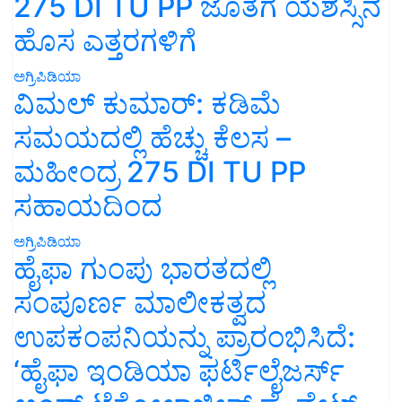
275 DI TU PP ಜೊತೆಗೆ ಯಶಸ್ಸಿನ
ಹೊಸ ಎತ್ತರಗಳಿಗೆ
ಅಗ್ರಿಪಿಡಿಯಾ
ವಿಮಲ್ ಕುಮಾರ್: ಕಡಿಮೆ
ಸಮಯದಲ್ಲಿ ಹೆಚ್ಚು ಕೆಲಸ –
ಮಹೀಂದ್ರ 275 DI TU PP
ಸಹಾಯದಿಂದ
ಅಗ್ರಿಪಿಡಿಯಾ
ಹೈಫಾ ಗುಂಪು ಭಾರತದಲ್ಲಿ
ಸಂಪೂರ್ಣ ಮಾಲೀಕತ್ವದ
ಉಪಕಂಪನಿಯನ್ನು ಪ್ರಾರಂಭಿಸಿದೆ:
‘ಹೈಫಾ ಇಂಡಿಯಾ ಫರ್ಟಿಲೈಜರ್ಸ್