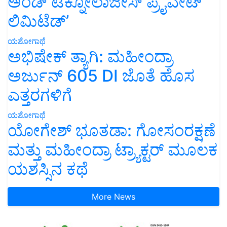
ಅಂಡ್ ಟೆಕ್ನೋಲಾಜೀಸ್ ಪ್ರೈವೇಟ್
ಲಿಮಿಟೆಡ್’
ಯಶೋಗಾಥೆ
ಅಭಿಷೇಕ್ ತ್ಯಾಗಿ: ಮಹೀಂದ್ರಾ
ಅರ್ಜುನ್ 605 DI ಜೊತೆ ಹೊಸ
ಎತ್ತರಗಳಿಗೆ
ಯಶೋಗಾಥೆ
ಯೋಗೇಶ್ ಭೂತಡಾ: ಗೋಸಂರಕ್ಷಣೆ
ಮತ್ತು ಮಹೀಂದ್ರಾ ಟ್ರ್ಯಾಕ್ಟರ್ ಮೂಲಕ
ಯಶಸ್ಸಿನ ಕಥೆ
More News