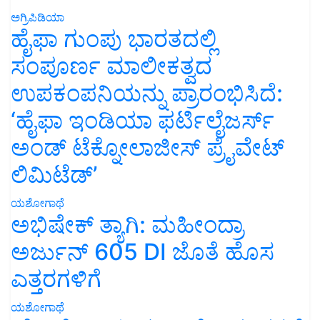
ಅಗ್ರಿಪಿಡಿಯಾ
ಹೈಫಾ ಗುಂಪು ಭಾರತದಲ್ಲಿ
ಸಂಪೂರ್ಣ ಮಾಲೀಕತ್ವದ
ಉಪಕಂಪನಿಯನ್ನು ಪ್ರಾರಂಭಿಸಿದೆ:
‘ಹೈಫಾ ಇಂಡಿಯಾ ಫರ್ಟಿಲೈಜರ್ಸ್
ಅಂಡ್ ಟೆಕ್ನೋಲಾಜೀಸ್ ಪ್ರೈವೇಟ್
ಲಿಮಿಟೆಡ್’
ಯಶೋಗಾಥೆ
ಅಭಿಷೇಕ್ ತ್ಯಾಗಿ: ಮಹೀಂದ್ರಾ
ಅರ್ಜುನ್ 605 DI ಜೊತೆ ಹೊಸ
ಎತ್ತರಗಳಿಗೆ
ಯಶೋಗಾಥೆ