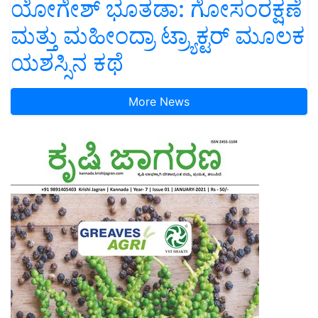
ಯೋಗೇಶ್ ಭೂತಡಾ: ಗೋಸಂರಕ್ಷಣೆ
ಮತ್ತು ಮಹೀಂದ್ರಾ ಟ್ರ್ಯಾಕ್ಟರ್ ಮೂಲಕ
ಯಶಸ್ಸಿನ ಕಥೆ
More News