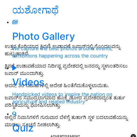
ಯಶೋಗಾಥೆ
Photo Gallery
ಉತ್ತರ ಕೊರಿಯಾದ
ಕ್ಷಿಪಣಿ ಉಡಾವಣೆ ಜಪಾನ್‌ನಲ್ಲಿ ಗೊಂದಲವನ್ನು
We capture the best photos around events,
ಹುಟ್ಟುಹಾಕಿದೆ
.
exhibitions happening across the country
ಕ್ಷಿಪಣೆ ಉಡಾವಣೆಯಾದ ನಿರ್ದಿಷ್ಟ ಪ್ರದೇಶದಲ್ಲಿ ಜನರನ್ನು ಸ್ಥಳಾಂತರಿಸಲು
ಜಪಾನ್‌ ಮುಂದಾಗಿತ್ತು.
Videos
ಆದರೆ, 30 ನಿಮಿಷಗಳಲ್ಲಿ ಆದೇಶ
ಹಿಂತೆಗೆದುಕೊಳ್ಳಲಾಯಿತು.
Handpicked videos to inspire the nation on
ಜಪಾನ್‌ನ ಸಮುದ್ರಭಾಗವಾದ ಹೊಕ್ಕೈಡೋದ ಪ್ರದೇಶದಾ
ದ್ಯಂತ
ತುರ್ತು
agriculture and related industry
ಪರಿಸ್ಥಿತಿಯನ್ನು ಘೋಷಿಸಲಾಗಿತ್ತು.
ಅಲ್ಲಿನ
ನಿವಾಸಿಗಳಿಗೆ ಗುರುವಾರ ಬೆಳಿಗ್ಗೆ
ತುರ್ತಾಗಿ ಸ್ಥಳ ಬದಲಾವಣೆಯನ್ನು
ಮಾಡಲು ಸೂಚನೆ ನೀಡಲಾಗಿತ್ತು.
Quiz
ADVERTISEMENT