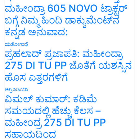
ಮಹೀಂದ್ರಾ 605 NOVO ಟ್ರಾಕ್ಟರ್
ಬಗ್ಗೆ ನಿಮ್ಮ ಹಿಂದಿ ಡಾಕ್ಯುಮೆಂಟ್‌ನ
ಕನ್ನಡ ಅನುವಾದ:
ಯಶೋಗಾಥೆ
ಪ್ರಹಲಾದ್ ಪ್ರಜಾಪತಿ: ಮಹೀಂದ್ರಾ
275 DI TU PP ಜೊತೆಗೆ ಯಶಸ್ಸಿನ
ಹೊಸ ಎತ್ತರಗಳಿಗೆ
ಅಗ್ರಿಪಿಡಿಯಾ
ವಿಮಲ್ ಕುಮಾರ್: ಕಡಿಮೆ
ಸಮಯದಲ್ಲಿ ಹೆಚ್ಚು ಕೆಲಸ –
ಮಹೀಂದ್ರ 275 DI TU PP
ಸಹಾಯದಿಂದ