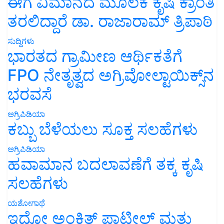
ಈಗ ವಿಮಾನದ ಮೂಲಕ ಕೃಷಿ ಕ್ರಾಂತಿ
ತರಲಿದ್ದಾರೆ ಡಾ. ರಾಜಾರಾಮ್ ತ್ರಿಪಾಠಿ
ಸುದ್ದಿಗಳು
ಭಾರತದ ಗ್ರಾಮೀಣ ಆರ್ಥಿಕತೆಗೆ
FPO ನೇತೃತ್ವದ ಅಗ್ರಿವೋಲ್ಟಾಯಿಕ್ಸ್‌ನ
ಭರವಸೆ
ಅಗ್ರಿಪಿಡಿಯಾ
ಕಬ್ಬು ಬೆಳೆಯಲು ಸೂಕ್ತ ಸಲಹೆಗಳು
ಅಗ್ರಿಪಿಡಿಯಾ
ಹವಾಮಾನ ಬದಲಾವಣೆಗೆ ತಕ್ಕ ಕೃಷಿ
ಸಲಹೆಗಳು
ಯಶೋಗಾಥೆ
ಇದೋ ಅಂಕಿತ್ ಪಾಟೀಲ್ ಮತ್ತು