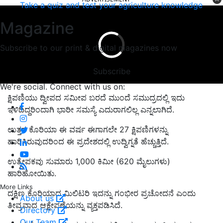
Take a quiz and test your agriculture knowledge
Magazine
Subscribe to our print & digital magazines now
Subscribe
We're social. Connect with us on:
ಕ್ಷಿಪಣಿಯು ದ್ವೀಪದ ಸಮೀಪ ಬರದೆ ಮುಂದೆ ಸಮುದ್ರದಲ್ಲಿ ಇದು
ಇಳಿದಿದ್ದರಿಂದಾಗಿ ಭಾರೀ ಸಮಸ್ಯೆ ಎದುರಾಗಲಿಲ್ಲ ಎನ್ನಲಾಗಿದೆ.
ಉತ್ತರ ಕೊರಿಯಾ ಈ ವರ್ಷ ಈಗಾಗಲೇ 27 ಕ್ಷಿಪಣಿಗಳನ್ನು
ಹಾರಿಸಿರುವುದರಿಂದ ಈ ಪ್ರದೇಶದಲ್ಲಿ ಉದ್ವಿಗ್ನತೆ ಹೆಚ್ಚುತ್ತಿದೆ.
ಉತ್ಕ್ಷೇಪಕವು ಸುಮಾರು 1,000 ಕಿಮೀ (620 ಮೈಲುಗಳು)
ಹಾರಿಹೋಯಿತು.
More Links
ದಕ್ಷಿಣ ಕೊರಿಯಾದ ಮಿಲಿಟರಿ ಇದನ್ನು ಗಂಭೀರ ಪ್ರಚೋದನೆ ಎಂದು
About us
ತೀವ್ರವಾದ ಆಕ್ಷೇಪಣೆಯನ್ನು ವ್ಯಕ್ತಪಡಿಸಿದೆ.
Directory
Our Team