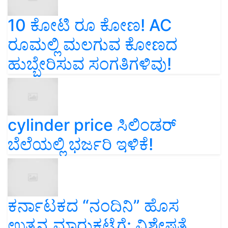
10 ಕೋಟಿ ರೂ ಕೋಣ! AC
ರೂಮಲ್ಲಿ ಮಲಗುವ ಕೋಣದ
ಹುಬ್ಬೇರಿಸುವ ಸಂಗತಿಗಳಿವು!
cylinder price ಸಿಲಿಂಡರ್‌
ಬೆಲೆಯಲ್ಲಿ ಭರ್ಜರಿ ಇಳಿಕೆ!
ಕರ್ನಾಟಕದ “ನಂದಿನಿ” ಹೊಸ
ಉತ್ಪನ್ನ ಮಾರುಕಟ್ಟೆಗೆ: ವಿಶೇಷತೆ