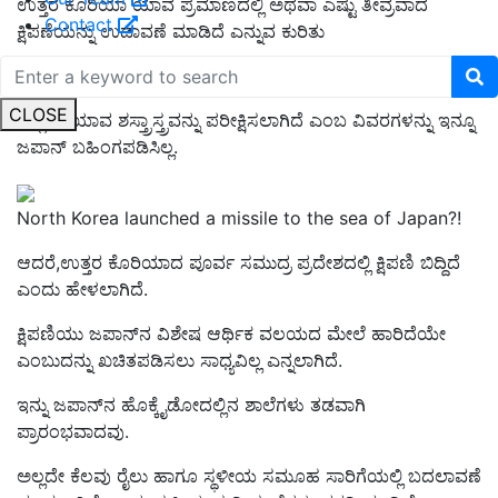
ಉತ್ತರ ಕೊರಿಯಾ ಯಾವ ಪ್ರಮಾಣದಲ್ಲಿ ಅಥವಾ ಎಷ್ಟು ತೀವ್ರವಾದ
Contact
ಕ್ಷಿಪಣೆಯನ್ನು ಉಡಾವಣೆ ಮಾಡಿದೆ ಎನ್ನುವ ಕುರಿತು
ಇಲ್ಲಿಯ ವರೆಗೆ ಯಾವುದೇ ನಿಖರವಾದ ಮಾಹಿತಿ ಲಭ್ಯವಾಗಿಲ್ಲ.
CLOSE
ಅಲ್ಲದೇ
ಯಾವ ಶಸ್ತ್ರಾಸ್ತ್ರವನ್ನು ಪರೀಕ್ಷಿಸಲಾಗಿದೆ ಎಂಬ ವಿವರಗಳನ್ನು ಇನ್ನೂ
ಜಪಾನ್‌ ಬಹಿಂಗಪಡಿಸಿಲ್ಲ.
North Korea launched a missile to the sea of Japan?!
ಆದರೆ,
ಉತ್ತರ ಕೊರಿಯಾದ ಪೂರ್ವ
ಸಮುದ್ರ ಪ್ರದೇಶದಲ್ಲಿ
ಕ್ಷಿಪಣಿ
ಬಿದ್ದಿದೆ
ಎಂದು ಹೇಳಲಾಗಿದೆ.
ಕ್ಷಿಪಣಿಯು ಜಪಾನ್‌ನ ವಿಶೇಷ ಆರ್ಥಿಕ ವಲಯದ ಮೇಲೆ ಹಾರಿದೆಯೇ
ಎಂಬುದನ್ನು ಖಚಿತಪಡಿಸಲು ಸಾಧ್ಯವಿಲ್ಲ
ಎನ್ನಲಾಗಿದೆ.
ಇನ್ನು ಜಪಾನ್‌ನ
ಹೊಕ್ಕೈಡೋದಲ್ಲಿನ ಶಾಲೆ
ಗಳು ತಡವಾಗಿ
ಪ್ರಾರಂಭವಾದವು.
ಅಲ್ಲದೇ ಕೆಲವು ರೈಲು ಹಾಗೂ ಸ್ಥಳೀಯ ಸಮೂಹ ಸಾರಿಗೆಯಲ್ಲಿ ಬದಲಾವಣೆ