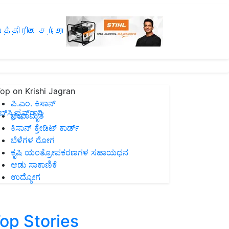
த்திரிகை சந்தா
op on Krishi Jagran
ಪಿ.ಎಂ. ಕಿಸಾನ್
ಸ್ಕ್ರಿಪ್ಷನ್‌ಗಾಗಿ
ಜೀವಾಮೃತ
ಕಿಸಾನ್ ಕ್ರೇಡಿಟ್ ಕಾರ್ಡ್
ಬೆಳೆಗಳ ರೋಗ
ಕೃಷಿ ಯಂತ್ರೋಪಕರಣಗಳ ಸಹಾಯಧನ
ಆಡು ಸಾಕಾಣಿಕೆ
ಉದ್ಯೋಗ
op Stories