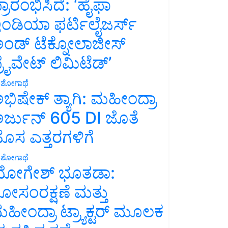
್ರಾರಂಭಿಸಿದೆ: ‘ಹೈಫಾ
ಂಡಿಯಾ ಫರ್ಟಿಲೈಜರ್ಸ್
ಂಡ್ ಟೆಕ್ನೋಲಾಜೀಸ್
್ರೈವೇಟ್ ಲಿಮಿಟೆಡ್’
ಶೋಗಾಥೆ
ಭಿಷೇಕ್ ತ್ಯಾಗಿ: ಮಹೀಂದ್ರಾ
ರ್ಜುನ್ 605 DI ಜೊತೆ
ೊಸ ಎತ್ತರಗಳಿಗೆ
ಶೋಗಾಥೆ
ೋಗೇಶ್ ಭೂತಡಾ:
ೋಸಂರಕ್ಷಣೆ ಮತ್ತು
ಹೀಂದ್ರಾ ಟ್ರ್ಯಾಕ್ಟರ್ ಮೂಲಕ