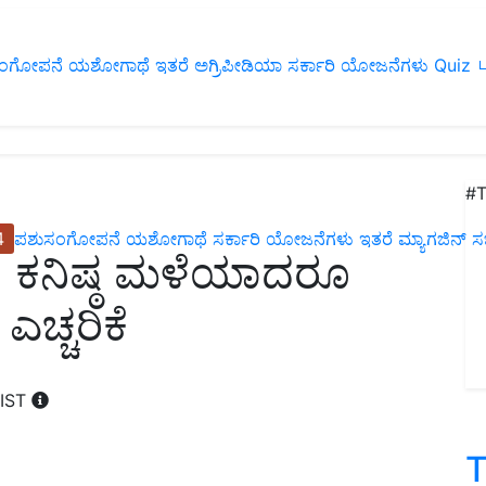
ಂಗೋಪನೆ
ಯಶೋಗಾಥೆ
ಇತರೆ
ಅಗ್ರಿಪೀಡಿಯಾ
ಸರ್ಕಾರಿ ಯೋಜನೆಗಳು
Quiz
ப
#T
4
ಪಶುಸಂಗೋಪನೆ
ಯಶೋಗಾಥೆ
ಸರ್ಕಾರಿ ಯೋಜನೆಗಳು
ಇತರೆ
ಮ್ಯಾಗಜಿನ್‌ ಸಬ್‌
u ಕನಿಷ್ಠ ಮಳೆಯಾದರೂ
ಎಚ್ಚರಿಕೆ
 IST
T