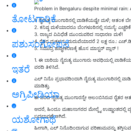
Problem in Bengaluru despite minimal rain: 
ತೋಟಗಾರಿಕೆ
1. ನೈರುತ್ಯ ಮುಂಗಾರಿನಲ್ಲಿ ವಾಡಿಕೆಯಷ್ಟೇ ಮಳೆ; ಆತಂಕ 
2. ಕನಿಷ್ಠ ಮಳೆಯಾದರೂ ಬೆಂಗಳೂರಿನಲ್ಲಿ ಸಮಸ್ಯೆ: ಎಚ್ಚರಿಕೆ
3. ರಾಜ್ಯದ ವಿವಿಧೆಡೆ ಮುಂದುವರಿದ ಸಾಧಾರಣ ಮಳೆ!
ಪಶುಸಂಗೋಪನೆ
4. ರೈತರ ಮಕ್ಕಳನ್ನು ಮದುವೆಯಾದರೆ 2 ಲಕ್ಷ ರೂ.: ಎಚ್‌.ಡ
5. ಸಮುದ್ರ ಶುದ್ಧೀಕರಣಕ್ಕೆ ಹೊಸ ಮಾಸ್ಟರ್‌ ಪ್ಲಾನ್‌ !
1. ಈ ಬಾರಿಯ ನೈರುತ್ಯ ಮುಂಗಾರು ಅವಧಿಯಲ್ಲಿ ವಾಡ
ಇತರೆ
ವರದಿ ತಿಳಿಸಿದೆ.
ಎಲ್‌ ನಿನೊ ಪ್ರಭಾವದಿಂದಾಗಿ ನೈರುತ್ಯ ಮುಂಗಾರಿನಲ್ಲಿ ವಾ
ಮಾಡಿತ್ತು.
ಅಗ್ರಿಪೀಡಿಯಾ
ಈ ವರದಿ ನೈರುತ್ಯ ಮುಂಗಾರನ್ನೇ ಅಲಂಬಿಸಿರುವ ರೈತರ ಆತಂಕ
ಆದರೆ, ಹಿಂದೂ ಮಹಾಸಾಗರದ ಮೇಲ್ಮೈ ಉಷ್ಣಾಂಶದಲ್ಲಿ ವ್ಯತ
ಬದಲಾವಣೆ ಆಗಿದೆ.
ಯಶೋಗಾಥೆ
ಹೀಗಾಗಿ, ಎಲ್‌ ನಿನೊದಿಂದಾಗುವ ಪರಿಣಾಮವನ್ನು ತಗ್ಗಿ