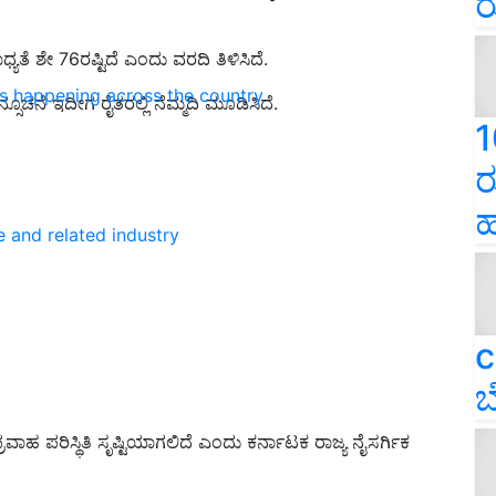
ರ
ಯತೆ ಶೇ 76ರಷ್ಟಿದೆ ಎಂದು ವರದಿ ತಿಳಿಸಿದೆ.
ns happening across the country
್ಸೂಚನೆ ಇದೀಗ ರೈತರಲ್ಲಿ ನೆಮ್ಮದಿ ಮೂಡಿಸಿದೆ.
1
ರ
ಹ
e and related industry
c
ಬ
ವಾಹ ಪರಿಸ್ಥಿತಿ ಸೃಷ್ಟಿಯಾಗಲಿದೆ ಎಂದು ಕರ್ನಾಟಕ ರಾಜ್ಯ ನೈಸರ್ಗಿಕ