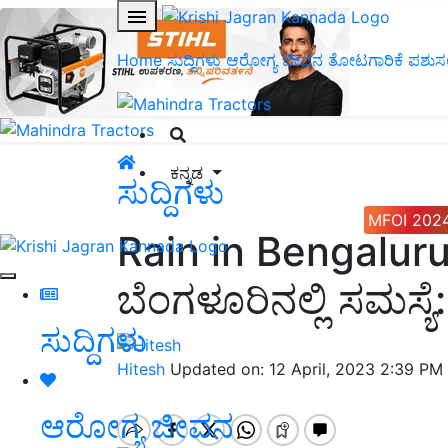
Home
ಸುದ್ದಿಗಳು
ಆರೋಗ್ಯ ಜೀವನ
ತೋಟಗಾರಿಕೆ
ಪಶುಸ
ಕನ್ನಡ
ಸುದ್ದಿಗಳು
MFOI 202
Rain in Bengalur
ಬೆಂಗಳೂರಿನಲ್ಲಿ ಸಮಸ್ಯೆ: 
ಸುದ್ದಿಗಳು
Hitesh
Updated on: 12 April, 2023 2:39 PM
ಆರೋಗ್ಯ ಜೀವನ