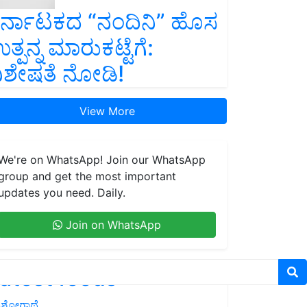
ರ್ನಾಟಕದ “ನಂದಿನಿ” ಹೊಸ
ತ್ಪನ್ನ ಮಾರುಕಟ್ಟೆಗೆ:
ಿಶೇಷತೆ ನೋಡಿ!
View More
We're on WhatsApp! Join our WhatsApp
group and get the most important
updates you need. Daily.
Join on WhatsApp
atest feeds
ಶೋಗಾಥೆ