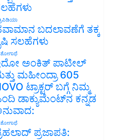
ಲಹೆಗಳು
್ರಿಪಿಡಿಯಾ
ವಾಮಾನ ಬದಲಾವಣೆಗೆ ತಕ್ಕ
ೃಷಿ ಸಲಹೆಗಳು
ಶೋಗಾಥೆ
ದೋ ಅಂಕಿತ್ ಪಾಟೀಲ್
ತ್ತು ಮಹೀಂದ್ರಾ 605
OVO ಟ್ರಾಕ್ಟರ್ ಬಗ್ಗೆ ನಿಮ್ಮ
ಿಂದಿ ಡಾಕ್ಯುಮೆಂಟ್‌ನ ಕನ್ನಡ
ನುವಾದ:
ಶೋಗಾಥೆ
್ರಹಲಾದ್ ಪ್ರಜಾಪತಿ: