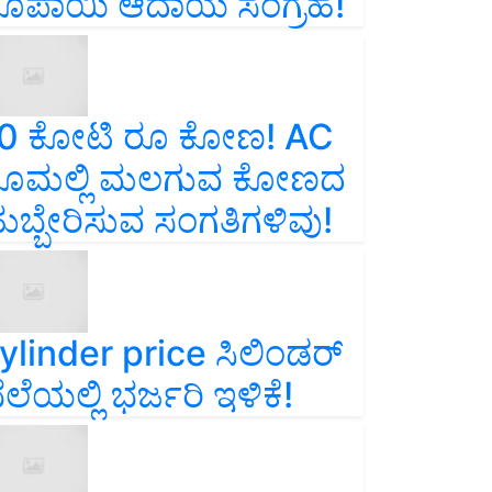
ೂಪಾಯಿ ಆದಾಯ ಸಂಗ್ರಹ!
0 ಕೋಟಿ ರೂ ಕೋಣ! AC
ೂಮಲ್ಲಿ ಮಲಗುವ ಕೋಣದ
ುಬ್ಬೇರಿಸುವ ಸಂಗತಿಗಳಿವು!
ylinder price ಸಿಲಿಂಡರ್‌
ೆಲೆಯಲ್ಲಿ ಭರ್ಜರಿ ಇಳಿಕೆ!