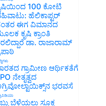
ೃಷಿಯಿಂದ 100 ಕೋಟಿ
ಹಿವಾಟು: ಹೆಲಿಕಾಪ್ಟರ್
ಂತರ ಈಗ ವಿಮಾನದ
ೂಲಕ ಕೃಷಿ ಕ್ರಾಂತಿ
ರಲಿದ್ದಾರೆ ಡಾ. ರಾಜಾರಾಮ್
್ರಿಪಾಠಿ
್ದಿಗಳು
ಾರತದ ಗ್ರಾಮೀಣ ಆರ್ಥಿಕತೆಗೆ
PO ನೇತೃತ್ವದ
ಗ್ರಿವೋಲ್ಟಾಯಿಕ್ಸ್‌ನ ಭರವಸೆ
್ರಿಪಿಡಿಯಾ
ಬ್ಬು ಬೆಳೆಯಲು ಸೂಕ್ತ