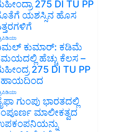
ಹೀಂದ್ರಾ 275 DI TU PP
ೊತೆಗೆ ಯಶಸ್ಸಿನ ಹೊಸ
ತ್ತರಗಳಿಗೆ
್ರಿಪಿಡಿಯಾ
ಿಮಲ್ ಕುಮಾರ್: ಕಡಿಮೆ
ಮಯದಲ್ಲಿ ಹೆಚ್ಚು ಕೆಲಸ –
ಹೀಂದ್ರ 275 DI TU PP
ಸಹಾಯದಿಂದ
್ರಿಪಿಡಿಯಾ
ೈಫಾ ಗುಂಪು ಭಾರತದಲ್ಲಿ
ಂಪೂರ್ಣ ಮಾಲೀಕತ್ವದ
ಪಕಂಪನಿಯನ್ನು