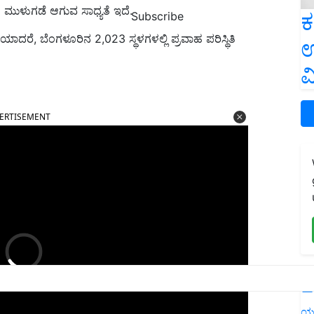
ುಳುಗಡೆ ಆಗುವ ಸಾಧ್ಯತೆ ಇದೆ.
ಕ
Subscribe
ದರೆ, ಬೆಂಗಳೂರಿನ 2,023 ಸ್ಥಳಗಳಲ್ಲಿ ಪ್ರವಾಹ ಪರಿಸ್ಥಿತಿ
ಉ
ವ
ERTISEMENT
L
ಯ