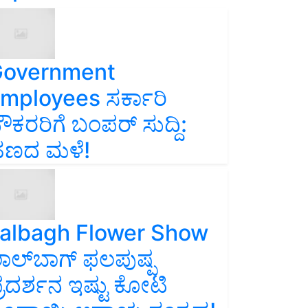
overnment
mployees ಸರ್ಕಾರಿ
ೌಕರರಿಗೆ ಬಂಪರ್‌ ಸುದ್ದಿ:
ಣದ ಮಳೆ!
albagh Flower Show
ಾಲ್‌ಬಾಗ್ ಫಲಪುಷ್ಪ
್ರದರ್ಶನ ಇಷ್ಟು ಕೋಟಿ