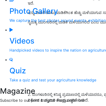
ಇದೆ.
Photo Gallery
ಇನ್ನು ವಾಡಿಕೆ ಹಾಗೂ ವಾಡಿಕೆಗಿಂತ ಹೆಚ್ಚು ಮಳೆಯಾಗುವ ಸಾಧ್
We capture the best photos around events, exhibitio
ನೈರುತ್ಯ ಮುಂಗಾರಿನಲ್ಲಿ ವಾಡಿಕೆ ಮಳೆಯಾಗಲಿದೆ ಎಂಬ ಮುನ
Videos
Handpicked videos to inspire the nation on agricultur
Quiz
Take a quiz and test your agriculture knowledge
Magazine
2. ಬೆಂಗಳೂರಿನಲ್ಲಿ ಕನಿಷ್ಠ ಪ್ರಮಾಣದಲ್ಲಿ ಮಳೆಯಾದರೂ, ಪ್ರ
ವಿಕೋಪ ಉಸ್ತುವಾರಿ ಕೇಂದ್ರ ಎಚ್ಚರಿಕೆ ನೀಡಿದೆ.
Subscribe to our print & digital magazines now