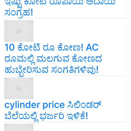
ಇಷ್ಟು ಕೋಟಿ ರೂಪಾಯಿ ಆದಾಯ
ಸಂಗ್ರಹ!
10 ಕೋಟಿ ರೂ ಕೋಣ! AC
ರೂಮಲ್ಲಿ ಮಲಗುವ ಕೋಣದ
ಹುಬ್ಬೇರಿಸುವ ಸಂಗತಿಗಳಿವು!
cylinder price ಸಿಲಿಂಡರ್‌
ಬೆಲೆಯಲ್ಲಿ ಭರ್ಜರಿ ಇಳಿಕೆ!