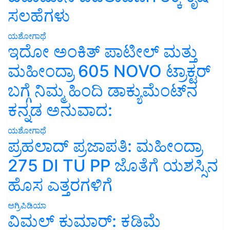
ಸಲಹೆಗಳು
ಯಶೋಗಾಥೆ
ಇದೋ ಅಂಕಿತ್ ಪಾಟೀಲ್ ಮತ್ತು
ಮಹೀಂದ್ರಾ 605 NOVO ಟ್ರಾಕ್ಟರ್
ಬಗ್ಗೆ ನಿಮ್ಮ ಹಿಂದಿ ಡಾಕ್ಯುಮೆಂಟ್‌ನ
ಕನ್ನಡ ಅನುವಾದ:
ಯಶೋಗಾಥೆ
ಪ್ರಹಲಾದ್ ಪ್ರಜಾಪತಿ: ಮಹೀಂದ್ರಾ
275 DI TU PP ಜೊತೆಗೆ ಯಶಸ್ಸಿನ
ಹೊಸ ಎತ್ತರಗಳಿಗೆ
ಅಗ್ರಿಪಿಡಿಯಾ
ವಿಮಲ್ ಕುಮಾರ್: ಕಡಿಮೆ