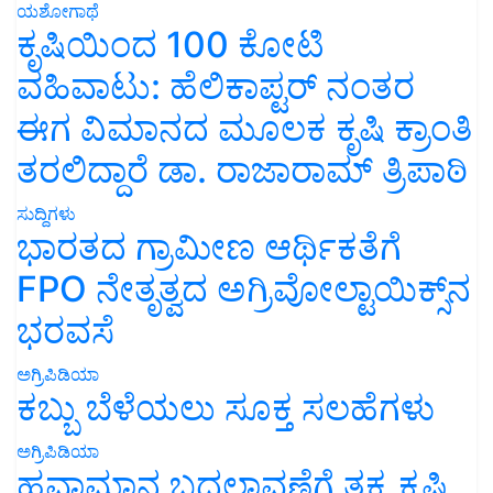
ಯಶೋಗಾಥೆ
ಕೃಷಿಯಿಂದ 100 ಕೋಟಿ
ವಹಿವಾಟು: ಹೆಲಿಕಾಪ್ಟರ್ ನಂತರ
ಈಗ ವಿಮಾನದ ಮೂಲಕ ಕೃಷಿ ಕ್ರಾಂತಿ
ತರಲಿದ್ದಾರೆ ಡಾ. ರಾಜಾರಾಮ್ ತ್ರಿಪಾಠಿ
ಸುದ್ದಿಗಳು
ಭಾರತದ ಗ್ರಾಮೀಣ ಆರ್ಥಿಕತೆಗೆ
FPO ನೇತೃತ್ವದ ಅಗ್ರಿವೋಲ್ಟಾಯಿಕ್ಸ್‌ನ
ಭರವಸೆ
ಅಗ್ರಿಪಿಡಿಯಾ
ಕಬ್ಬು ಬೆಳೆಯಲು ಸೂಕ್ತ ಸಲಹೆಗಳು
ಅಗ್ರಿಪಿಡಿಯಾ
ಹವಾಮಾನ ಬದಲಾವಣೆಗೆ ತಕ್ಕ ಕೃಷಿ