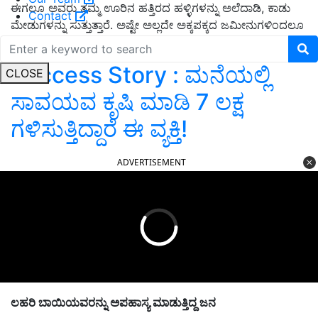
ಈಗಲೂ ಅವರು ತಮ್ಮ ಊರಿನ ಹತ್ತಿರದ ಹಳ್ಳಿಗಳನ್ನು ಅಲೆದಾಡಿ, ಕಾಡು
Contact
ಮೇಡುಗಳನ್ನು ಸುತ್ತುತ್ತಾರೆ. ಅಷ್ಟೇ ಅಲ್ಲದೇ ಅಕ್ಕಪಕ್ಕದ ಜಮೀನುಗಳಿಂದಲೂ
ಕೂಡ ಸಿರಿಧಾನ್ಯಗಳ ಬೀಜಗಳನ್ನು ಸಂಗ್ರಹಿಸುತ್ತಾರೆ.
Success Story : ಮನೆಯಲ್ಲಿ
CLOSE
ಸಾವಯವ ಕೃಷಿ ಮಾಡಿ 7 ಲಕ್ಷ
ಗಳಿಸುತ್ತಿದ್ದಾರೆ ಈ ವ್ಯಕ್ತಿ!
ADVERTISEMENT
ಲಹರಿ ಬಾಯಿಯವರನ್ನು ಅಪಹಾಸ್ಯ ಮಾಡುತ್ತಿದ್ದ ಜನ