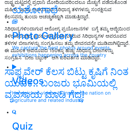
ರಾಷ್ಟ್ರಮಟ್ಟದಲ್ಲಿ ಪ್ರಧಾನಿ ಮೋದಿಯವರಿಂದಲೂ ಮೆಚ್ಚುಗೆ ಪಡೆದುಕೊಂಡ
ಯಶೋಗಾಥೆ
ಮಹಿಳೆ. ಇವರು ಅಪರೂಪದ ಸಿರಿಧಾನ್ಯ ತಳಿಗಳನ್ನು ಸಂರಕ್ಷಿಸುವ
ಕೆಲಸವನ್ನು ತುಂಬಾ ಅಚಚ್ಚುಕಟ್ಟಾಗಿ ಮಾಡುತ್ತಿದ್ದಾರೆ.
ಸಿರಿಧಾನ್ಯಗಳಿಂದಾಗುವ ಆರೋಗ್ಯ ಪ್ರಯೋಜನಗಳ ಬಗ್ಗೆ ತಮ್ಮ ಅಜ್ಜಿಯಿಂದ
Photo Gallery
ತಿಳಿದುಕೊಂಡಿದ್ದ ಇವರು ಕಣ್ಮರೆಯಾಗುತ್ತಿರುವ ಸಿರಿಧಾನ್ಯಗಳ ಅಪರೂಪದ
ತಳಿಗಳ ಬೀಜಗಳನ್ನು ಸಂಗ್ರಹಿಸಲು ತಮ್ಮ ಜೀವನವನ್ನೇ ಮುಡಿಪಾಗಿಟ್ಟಿದ್ದಾರೆ.
We capture the best photos around events,
ಈ ಮೂಲಕ ಅಪರೂಪದ 150ಕ್ಕೂ ಹೆಚ್ಚು ಸಿರಿಧಾನ್ಯ ಬೀಜಗಳನ್ನು
exhibitions happening across the country
ಸಂಗ್ರಹಿಸಿ “ಬೀಜ ಬ್ಯಾಂಕ್‌” ಆಗಿ ಪರಿವರ್ತನೆ ಮಾಡಿದ್ದಾರೆ.
ಸಾಫ್ಟವೇರ್ ಕೆಲಸ ಬಿಟ್ಟು ಕೃಷಿಗೆ ನಿಂತ
Videos
ಯುವಕ.. ಬಂಜರು ಭೂಮಿಯಲ್ಲಿ
ವ್ಯವಸಾಯ ಮಾಡಿ ಗೆದ್ದ!
Handpicked videos to inspire the nation on
agriculture and related industry
Quiz