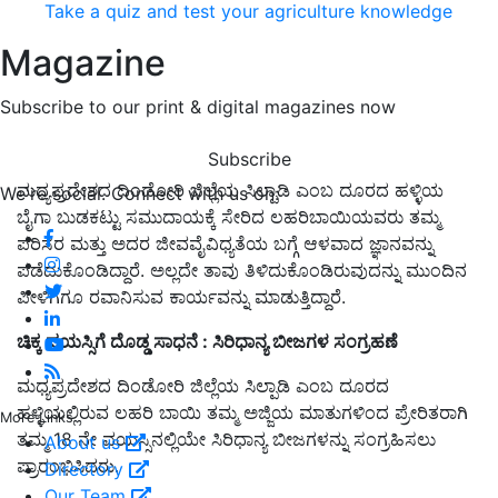
Take a quiz and test your agriculture knowledge
Magazine
Subscribe to our print & digital magazines now
Subscribe
ಮಧ್ಯಪ್ರದೇಶದ ದಿಂಡೋರಿ ಜಿಲ್ಲೆಯ ಸಿಲ್ಪಾಡಿ ಎಂಬ ದೂರದ ಹಳ್ಳಿಯ
We're social. Connect with us on:
ಬೈಗಾ ಬುಡಕಟ್ಟು ಸಮುದಾಯಕ್ಕೆ ಸೇರಿದ ಲಹರಿಬಾಯಿಯವರು ತಮ್ಮ
ಪರಿಸರ ಮತ್ತು ಅದರ ಜೀವವೈವಿಧ್ಯತೆಯ ಬಗ್ಗೆ ಆಳವಾದ ಜ್ಞಾನವನ್ನು
ಪಡೆದುಕೊಂಡಿದ್ದಾರೆ. ಅಲ್ಲದೇ ತಾವು ತಿಳಿದುಕೊಂಡಿರುವುದನ್ನು ಮುಂದಿನ
ಪೀಳಿಗೆಗೂ ರವಾನಿಸುವ ಕಾರ್ಯವನ್ನು ಮಾಡುತ್ತಿದ್ದಾರೆ.
ಚಿಕ್ಕ ವಯಸ್ಸಿಗೆ ದೊಡ್ಡ ಸಾಧನೆ : ಸಿರಿಧಾನ್ಯ ಬೀಜಗಳ ಸಂಗ್ರಹಣೆ
ಮಧ್ಯಪ್ರದೇಶದ ದಿಂಡೋರಿ ಜಿಲ್ಲೆಯ ಸಿಲ್ಪಾಡಿ ಎಂಬ ದೂರದ
ಹಳ್ಳಿಯಲ್ಲಿರುವ ಲಹರಿ ಬಾಯಿ ತಮ್ಮ ಅಜ್ಜಿಯ ಮಾತುಗಳಿಂದ ಪ್ರೇರಿತರಾಗಿ
More Links
ತಮ್ಮ 18 ನೇ ವಯಸ್ಸಿನಲ್ಲಿಯೇ ಸಿರಿಧಾನ್ಯ ಬೀಜಗಳನ್ನು ಸಂಗ್ರಹಿಸಲು
About us
ಪ್ರಾರಂಭಿಸಿದರು.
Directory
Our Team