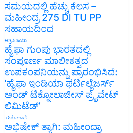
ಸಮಯದಲ್ಲಿ ಹೆಚ್ಚು ಕೆಲಸ –
ಮಹೀಂದ್ರ 275 DI TU PP
ಸಹಾಯದಿಂದ
ಅಗ್ರಿಪಿಡಿಯಾ
ಹೈಫಾ ಗುಂಪು ಭಾರತದಲ್ಲಿ
ಸಂಪೂರ್ಣ ಮಾಲೀಕತ್ವದ
ಉಪಕಂಪನಿಯನ್ನು ಪ್ರಾರಂಭಿಸಿದೆ:
‘ಹೈಫಾ ಇಂಡಿಯಾ ಫರ್ಟಿಲೈಜರ್ಸ್
ಅಂಡ್ ಟೆಕ್ನೋಲಾಜೀಸ್ ಪ್ರೈವೇಟ್
ಲಿಮಿಟೆಡ್’
ಯಶೋಗಾಥೆ
ಅಭಿಷೇಕ್ ತ್ಯಾಗಿ: ಮಹೀಂದ್ರಾ