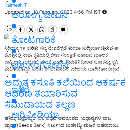
Kalmesh T
ಆರೋಗ್ಯ ಜೀವನ
Updated on: 18 February, 2023 4:56 PM IST
ತೋಟಗಾರಿಕೆ
ಸಿರಿಧಾನ್ಯಗಳ ಕುರಿತು ಸದ್ಯ ದೇಶದೆಲ್ಲೆಡೆ ತುಂಬಾ ಸುದ್ದಿಯಾಗುತ್ತಿರುವ ಈ
ಹೊತ್ತಿನಲ್ಲಿ ನಾವು ಕೃಷಿಯಲ್ಲಿ ಬೀಜ ಸಂರಕ್ಷಣೆ ಮಾಡುವ ಮೂಲಕ
ಪಶುಸಂಗೋಪನೆ
ರಾಷ್ಟ್ರೀಯ ಮಟ್ಟದಲ್ಲಿ ಸಾಧನೆ ಮಾಡಿ, ಗುರುತಿಸಿಕೊಂಡ ಬುಡಕಟ್ಟು ಕೃಷಿ
ಮಹಿಳೆಯೊಬ್ಬರ ಕುರಿತು ಈ ಲೇಖನದಲ್ಲಿ ಪರಿಚಯ ಮಾಡಿಕೊಡಲಿದ್ದೇವೆ.
ಅದ್ಭುತ ಕಸೂತಿ ಕಲೆಯಿಂದ ಆಕರ್ಷಕ
ಇತರೆ
ಆಭರಣ ತಯಾರಿಸುವ
ಸಮುದಾಯದ ತಲ್ಲಣ
ಅಗ್ರಿಪೀಡಿಯಾ
ಹೌದು, ಬರೋಬ್ಬರಿ 150 ವಿಧದ ಅಪರೂಪದ ಸಿರಿಧಾನ್ಯಗಳ ಬೀಜ
ಬ್ಯಾಂಕ್(Seeds Bank) ನಿರ್ಮಿಸಿದ ಬುಡಕಟ್ಟು ಮಹಿಳೆ ಲಹರಿಬಾಯಿ.