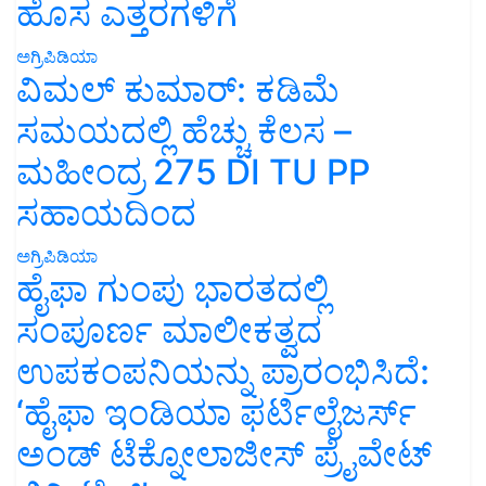
ಹೊಸ ಎತ್ತರಗಳಿಗೆ
ಅಗ್ರಿಪಿಡಿಯಾ
ವಿಮಲ್ ಕುಮಾರ್: ಕಡಿಮೆ
ಸಮಯದಲ್ಲಿ ಹೆಚ್ಚು ಕೆಲಸ –
ಮಹೀಂದ್ರ 275 DI TU PP
ಸಹಾಯದಿಂದ
ಅಗ್ರಿಪಿಡಿಯಾ
ಹೈಫಾ ಗುಂಪು ಭಾರತದಲ್ಲಿ
ಸಂಪೂರ್ಣ ಮಾಲೀಕತ್ವದ
ಉಪಕಂಪನಿಯನ್ನು ಪ್ರಾರಂಭಿಸಿದೆ:
‘ಹೈಫಾ ಇಂಡಿಯಾ ಫರ್ಟಿಲೈಜರ್ಸ್
ಅಂಡ್ ಟೆಕ್ನೋಲಾಜೀಸ್ ಪ್ರೈವೇಟ್