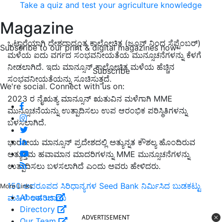
Take a quiz and test your agriculture knowledge
Magazine
ಒಟ್ಟಾರೆಯಾಗಿ ದೇಶದಾದ್ಯಂತ ಕಾಲೋಚಿತ (ಜೂನ್ ನಿಂದ ಸೆಪ್ಟೆಂಬರ್)
Subscribe to our print & digital magazines now
ಮಳೆಯ ಐದು ವರ್ಗದ ಸಂಭವನೀಯತೆಯ ಮುನ್ಸೂಚನೆಗಳನ್ನು ಕೆಳಗೆ
ನೀಡಲಾಗಿದೆ. ಇದು ಮಾನ್ಸೂನ್ ಕಾಲೋಚಿತ ಮಳೆಯ ಹೆಚ್ಚಿನ
Subscribe
ಸಂಭವನೀಯತೆಯನ್ನು ಸೂಚಿಸುತ್ತದೆ.
We're social. Connect with us on:
2023 ರ ನೈಋತ್ಯ ಮಾನ್ಸೂನ್ ಋತುವಿನ ಮಳೆಗಾಗಿ MME
ಮುನ್ಸೂಚನೆಯನ್ನು ಉತ್ಪಾದಿಸಲು ಉಪ ಆರಂಭಿಕ ಪರಿಸ್ಥಿತಿಗಳನ್ನು
ಬಳಸಲಾಗಿದೆ.
ಭಾರತೀಯ ಮಾನ್ಸೂನ್ ಪ್ರದೇಶದಲ್ಲಿ ಅತ್ಯುನ್ನತ ಕೌಶಲ್ಯ ಹೊಂದಿರುವ
ಅತ್ಯುತ್ತಮ ಹವಾಮಾನ ಮಾದರಿಗಳನ್ನು MME ಮುನ್ಸೂಚನೆಗಳನ್ನು
ಉತ್ಪಾದಿಸಲು ಬಳಸಲಾಗಿದೆ ಎಂದು ಅವರು ಹೇಳಿದರು.
150 ಅಪರೂಪದ ಸಿರಿಧಾನ್ಯಗಳ Seed Bank ನಿರ್ಮಿಸಿದ ಬುಡಕಟ್ಟು
More Links
About us
ಮಹಿಳೆ ಲಹರಿಬಾಯಿ
Directory
ADVERTISEMENT
Our Team