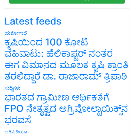
Latest feeds
ಯಶೋಗಾಥೆ
ಕೃಷಿಯಿಂದ 100 ಕೋಟಿ
ವಹಿವಾಟು: ಹೆಲಿಕಾಪ್ಟರ್ ನಂತರ
ಈಗ ವಿಮಾನದ ಮೂಲಕ ಕೃಷಿ ಕ್ರಾಂತಿ
ತರಲಿದ್ದಾರೆ ಡಾ. ರಾಜಾರಾಮ್ ತ್ರಿಪಾಠಿ
ಸುದ್ದಿಗಳು
ಭಾರತದ ಗ್ರಾಮೀಣ ಆರ್ಥಿಕತೆಗೆ
FPO ನೇತೃತ್ವದ ಅಗ್ರಿವೋಲ್ಟಾಯಿಕ್ಸ್‌ನ
ಭರವಸೆ
ಅಗ್ರಿಪಿಡಿಯಾ