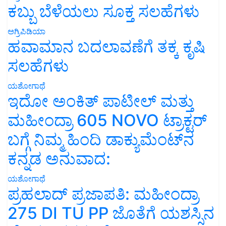
ಕಬ್ಬು ಬೆಳೆಯಲು ಸೂಕ್ತ ಸಲಹೆಗಳು
ಅಗ್ರಿಪಿಡಿಯಾ
ಹವಾಮಾನ ಬದಲಾವಣೆಗೆ ತಕ್ಕ ಕೃಷಿ
ಸಲಹೆಗಳು
ಯಶೋಗಾಥೆ
ಇದೋ ಅಂಕಿತ್ ಪಾಟೀಲ್ ಮತ್ತು
ಮಹೀಂದ್ರಾ 605 NOVO ಟ್ರಾಕ್ಟರ್
ಬಗ್ಗೆ ನಿಮ್ಮ ಹಿಂದಿ ಡಾಕ್ಯುಮೆಂಟ್‌ನ
ಕನ್ನಡ ಅನುವಾದ:
ಯಶೋಗಾಥೆ
ಪ್ರಹಲಾದ್ ಪ್ರಜಾಪತಿ: ಮಹೀಂದ್ರಾ
275 DI TU PP ಜೊತೆಗೆ ಯಶಸ್ಸಿನ