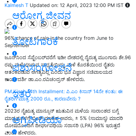
Kalmesh T
Updated on: 12 April, 2023 12:00 PM IST
ಆರೋಗ್ಯ ಜೀವನ
96% chance of rain in the country from June to
ತೋಟಗಾರಿಕೆ
September
ಜೂನ್‌ನಿಂದ ಸೆಪ್ಟೆಂಬರ್‌ವರೆಗೆ ಇಡೀ ದೇಶದಲ್ಲಿ ನೈರುತ್ಯ ಮುಂಗಾರು ಶೇ.96
ಪಶುಸಂಗೋಪನೆ
ರಷ್ಟು ಮಳೆಯಾಗುವ ಸಾಧ್ಯತೆಯಿದ್ದು, ಮಳೆ ಕೊರತೆಯಿಂದ ರೈತರು
ಆತಂಕಪಡುವ ಅಗತ್ಯವಿಲ್ಲ ಎಂದು ಭೂ ವಿಜ್ಞಾನ ಸಚಿವಾಲಯದ
ಕಾರ್ಯದರ್ಶಿ ಡಾ.ಎಂ.ರವಿಚಂದ್ರನ್ ಹೇಳಿದರು.
ಇತರೆ
PM Kisan 14th Installment: ಪಿ.ಎಂ ಕಿಸಾನ್ 14ನೇ ಕಂತು: ಈ
ರೈತರಿಗೆ ಮಾತ್ರ 2000 ರೂ., ಕಾರಣವೇನು ?
2023ರ ನೈಋತ್ಯ ಮಾನ್ಸೂನ್ ಋತುವಿನ ಮಳೆಯ ಸಾರಾಂಶದ ಬಗ್ಗೆ
ಅಗ್ರಿಪೀಡಿಯಾ
ಮಾಧ್ಯಮಗಳಿಗೆ ಬ್ರೀಫ್ ಮಾಡಿದ ಅವರು, ± 5% (ಸಾಮಾನ್ಯ) ಮಾದರಿ
ದೋಷದೊಂದಿಗೆ ದೀರ್ಘಾವಧಿಯ ಸರಾಸರಿ (LPA) 96% ಇರುತ್ತದೆ
ಎಂದು ಹೇಳಿದರು.