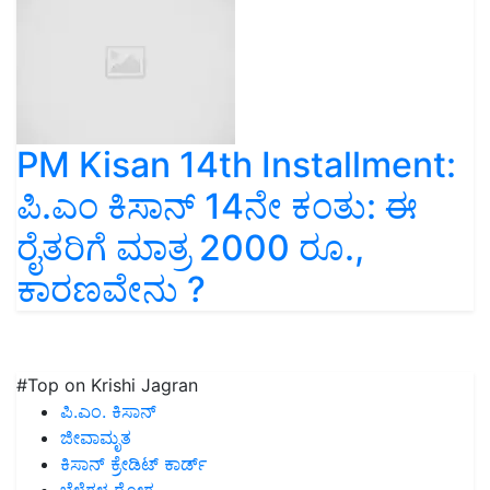
PM Kisan 14th Installment:
ಪಿ.ಎಂ ಕಿಸಾನ್ 14ನೇ ಕಂತು: ಈ
ರೈತರಿಗೆ ಮಾತ್ರ 2000 ರೂ.,
ಕಾರಣವೇನು ?
#Top on Krishi Jagran
ಪಿ.ಎಂ. ಕಿಸಾನ್
ಜೀವಾಮೃತ
ಕಿಸಾನ್ ಕ್ರೇಡಿಟ್ ಕಾರ್ಡ್